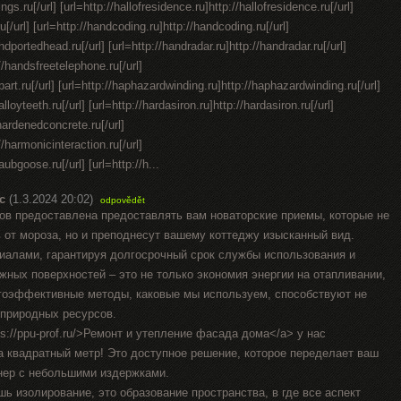
lings.ru[/url] [url=http://hallofresidence.ru]http://hallofresidence.ru[/url]
.ru[/url] [url=http://handcoding.ru]http://handcoding.ru[/url]
dportedhead.ru[/url] [url=http://handradar.ru]http://handradar.ru[/url]
//handsfreetelephone.ru[/url]
art.ru[/url] [url=http://haphazardwinding.ru]http://haphazardwinding.ru[/url]
lloyteeth.ru[/url] [url=http://hardasiron.ru]http://hardasiron.ru[/url]
hardenedconcrete.ru[/url]
//harmonicinteraction.ru[/url]
aubgoose.ru[/url] [url=http://h...
с
(1.3.2024 20:02)
odpovědět
ов предоставлена предоставлять вам новаторские приемы, которые не
 от мороза, но и преподнесут вашему коттеджу изысканный вид.
алами, гарантируя долгосрочный срок службы использования и
ных поверхностей – это не только экономия энергии на отапливании,
ергоэффективные методы, каковые мы используем, способствуют не
 природных ресурсов.
s://ppu-prof.ru/>Ремонт и утепление фасада дома</a> у нас
за квадратный метр! Это доступное решение, которое переделает ваш
нер с небольшими издержками.
ь изолирование, это образование пространства, в где все аспект