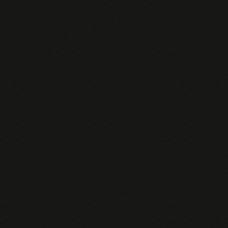
com%2F">BLACKPORNPHOTOS.COM</a>