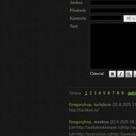
Jméno
Předmět
Kontrola
Text
Strana:
1
2
3
4
5
6
7
8
9
dalš
Gregoryhop
,
tuchjkcm
(31.8.2025 17
http://tuchkas.ru/
Gregoryhop
,
mesbua
(22.8.2025 19:
[url=http://audiobookkeeper.ru]http://au
[url=http://eyesvision.ru]http://eyesvis