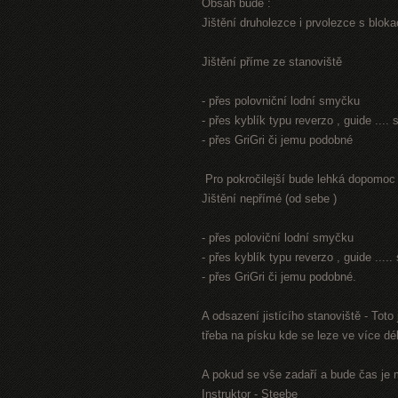
Obsah bude :
Jištění druholezce i prvolezce s blokací
Jištění příme ze stanoviště
- přes polovniční lodní smyčku
- přes kyblík typu reverzo , guide ...
- přes GriGri či jemu podobné
Pro pokročilejší bude lehká dopomoc
Jištění nepřímé (od sebe )
- přes poloviční lodní smyčku
- přes kyblík typu reverzo , guide ...
- přes GriGri či jemu podobné.
A odsazení jistícího stanoviště - Tot
třeba na písku kde se leze ve více dél
A pokud se vše zadaří a bude čas je 
Instruktor - Steebe