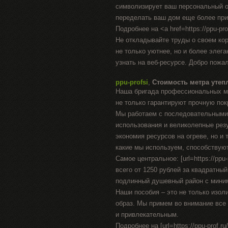
символизирует ваш персональный о
переделать ваш дом еще более пр
Подробнее на <a href=https://ppu-prof
Не откладывайте труды о своем ко
не только уютнее, но и более элег
узнать на веб-ресурсе. Добро пожа
ppu-profsi
,
Стоимость метра утеп
Наша бригада профессиональных ма
не только гарантируют прочную пок
Мы работаем с последовательными
использования и великолепные рез
экономия ресурсов на огреве, но и
какие мы используем, способствуют
Самое центральное: [url=https://ppu
всего от 1250 рублей за квадратны
подлинный душевный район с мини
Наши пособия – это не только изол
образ. Мы примем во внимание все
и привлекательным.
Подробнее на [url=https://ppu-prof.ru/]h