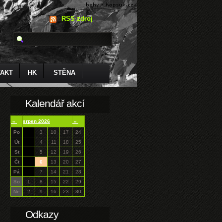
RSS zdroj
AKT
HK
STĚNA
Kalendář akcí
«
srpen 2026
»
Po
3
10
17
24
Út
4
11
18
25
St
5
12
19
26
Čt
6
13
20
27
Pá
7
14
21
28
So
1
8
15
22
29
Ne
2
9
16
23
30
Odkazy