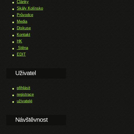
Články
Skály Kolínsko
Průvodce
Media
Diskuse
Kontakt
HK
Stěna
EDIT
Uživatel
přihlásit
registrace
uživatelé
Návštěvnost