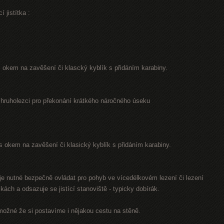
 jistítka :
. s okem na zavěšení či klascký kyblík s přidáním karabiny.
 hruholezci pro překonání krátkého náročného úseku
.. s okem na zavěšení či klasický kyblík s přidáním karabiny.
o je nutné bezpečně ovládat pro pohyb ve vícedélkovém lezení či lezení
kách a odsazuje se jistící stanoviště - typicky dobírák.
možné že si postavíme i nějakou cestu na stěně.