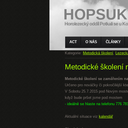
HOPSUK
Horolezecký oddíl Potkali se u Ko
ACT
O NÁS
ČLÁNKY
Kategorie:
Metodická školení
,
Lezeck
Metodické školení 
Metodické školení se zaměřením na
Určeno pro nováčky či pokročiléjší kteří
V Sobotu 25.7.2015 pod Novým mostem
když bude pršet jsme pod mostem
- ideálně se hlaste na telefonu 776 78
Aktuální situace viz
kalendář