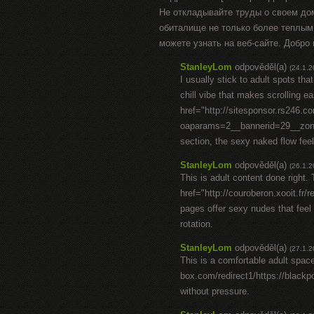
Не откладывайте труды о своем до
обиталище не только более теплым
можете узнать на веб-сайте. Добро
StanleyLom
odpověděl(a)
(24.1.2
I usually stick to adult spots tha
chill vibe that makes scrolling e
href="http://sitesponsor.rs246.
oaparams=2__bannerid=29__z
section, the sexy naked flow feel
StanleyLom
odpověděl(a)
(26.1.2
This is adult content done right.
href="http://couroberon.xooit.fr
pages offer sexy nudes that feel 
rotation.
StanleyLom
odpověděl(a)
(27.1.2
This is a comfortable adult spac
box.com/redirect1/https://black
without pressure.