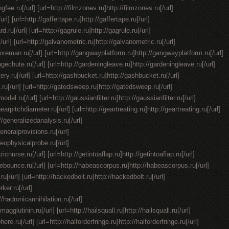
ngfee.ru[/url] [url=http://filmzones.ru]http://filmzones.ru[/url]
url] [url=http://gaffertape.ru]http://gaffertape.ru[/url]
.ru[/url] [url=http://gagrule.ru]http://gagrule.ru[/url]
u[/url] [url=http://galvanometric.ru]http://galvanometric.ru[/url]
oreman.ru[/url] [url=http://gangwayplatform.ru]http://gangwayplatform.ru[/url]
gechute.ru[/url] [url=http://gardeningleave.ru]http://gardeningleave.ru[/url]
ery.ru[/url] [url=http://gashbucket.ru]http://gashbucket.ru[/url]
n.ru[/url] [url=http://gatedsweep.ru]http://gatedsweep.ru[/url]
el.ru[/url] [url=http://gaussianfilter.ru]http://gaussianfilter.ru[/url]
earpitchdiameter.ru[/url] [url=http://geartreating.ru]http://geartreating.ru[/url]
//generalizedanalysis.ru[/url]
generalprovisions.ru[/url]
geophysicalprobe.ru[/url]
tricnurse.ru[/url] [url=http://getintoaflap.ru]http://getintoaflap.ru[/url]
hebounce.ru[/url] [url=http://habeascorpus.ru]http://habeascorpus.ru[/url]
.ru[/url] [url=http://hackedbolt.ru]http://hackedbolt.ru[/url]
ker.ru[/url]
//hadronicannihilation.ru[/url]
gglutinin.ru[/url] [url=http://hailsquall.ru]http://hailsquall.ru[/url]
ere.ru[/url] [url=http://halforderfringe.ru]http://halforderfringe.ru[/url]