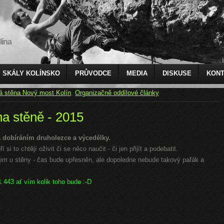
lína
SKÁLY KOLÍNSKO
PRŮVODCE
MEDIA
DISKUSE
KONT
á stěna Nový most Kolín
,
Organizačně oddílové články
na stěně - 2015
 dobíráním druholezce a výcedélky.
 si to chtějí oživit či se něco naučit - či jen přijít a podebatit.
 u stěny - čas bude upřesněn, ale dopoledne nebude takový pařák a
1 443 ať vím kolik toho bude :-D