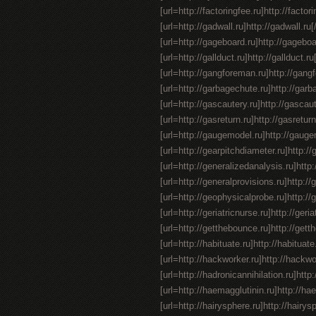
[url=http://factoringfee.ru]http://factori
[url=http://gadwall.ru]http://gadwall.ru[/
[url=http://gageboard.ru]http://gageboard
[url=http://gallduct.ru]http://gallduct.r
[url=http://gangforeman.ru]http://gangf
[url=http://garbagechute.ru]http://garba
[url=http://gascautery.ru]http://gascaut
[url=http://gasreturn.ru]http://gasretur
[url=http://gaugemodel.ru]http://gaugemod
[url=http://gearpitchdiameter.ru]http://g
[url=http://generalizedanalysis.ru]http:
[url=http://generalprovisions.ru]http://
[url=http://geophysicalprobe.ru]http://
[url=http://geriatricnurse.ru]http://geria
[url=http://getthebounce.ru]http://gett
[url=http://habituate.ru]http://habituate
[url=http://hackworker.ru]http://hackwor
[url=http://hadronicannihilation.ru]http:
[url=http://haemagglutinin.ru]http://haema
[url=http://hairysphere.ru]http://hairysph