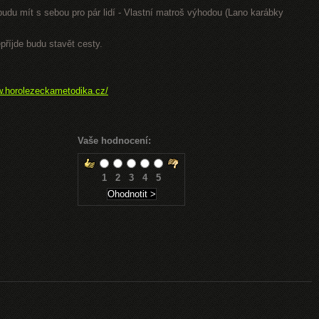
 budu mít s sebou pro pár lidí - Vlastní matroš výhodou (Lano karábky
příjde budu stavět cesty.
w.horolezeckametodika.cz/
Vaše hodnocení:
1
2
3
4
5