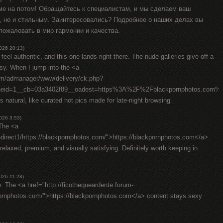
ме на потом! Обращайтесь к специалистам, и мы сделаем ваш
, но и стильным. Заинтересовались? Подробнее о наших делах вы
 пожаловать в мир гармонии и качества.
026 20:13)
t feel authentic, and this one lands right there. The nude galleries give off a
asy. When I jump into the <a
com/admanager/www/delivery/ck.php?
oneid=1__cb=03a3402f89__oadest=https%3A%2F%2Fblackpornphotos.
s natural, like curated hot pics made for late-night browsing.
026 3:53)
 The <a
/redirect1/https://blackpornphotos.com/">https://blackpornphotos.com</a>
relaxed, premium, and visually satisfying. Definitely worth keeping in
026 11:28)
e. The <a href="http://ficothequeardente.forum-
pornphotos.com/">https://blackpornphotos.com</a> content stays sexy