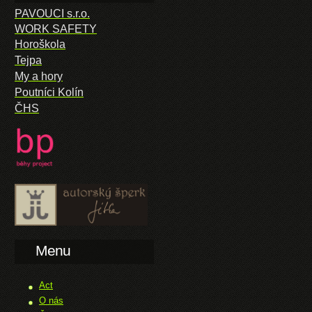
PAVOUCI s.r.o.
WORK SAFETY
Horoškola
Tejpa
My a hory
Poutníci Kolín
ČHS
Menu
Act
O nás