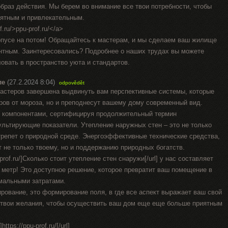
браз действия. Мы берем во внимание все твои потребности, чтобы
иятным и привлекательным.
.ru/>ppu-prof.ru/</a>
рпусе на потом! Обращайтесь к мастерам, и мы сделаем ваш жилище
антным. Заинтересовались? Подробнее о наших трудах вы можете
ловать в пространство уюта и стандартов.
ле
(27.2.2024 8:04)
odpovědět
стеров завершена выдвинуть вам перспективные системы, которые
ров от мороза, но и преподнесут вашему дому современный вид.
 компонентами, сертифицируя продолжительный термин
ультирующие показатели. Утепление наружных стен – это не только
 трепет о природной среде. Энергоэффективные технические средства,
 не только твоему, но и поддержанию природных богатств.
-prof.ru/]Сколько стоит утепление стен снаружи[/url] у нас составляет
й метр! Это доступное решение, которое превратит ваш помещение в
мальными затратами.
ирование, это формирование поля, в где все аспект выражает ваш свой
 твои желания, чтобы осуществить ваш дом еще еще больше приятным
ttps://ppu-prof.ru/[/url]