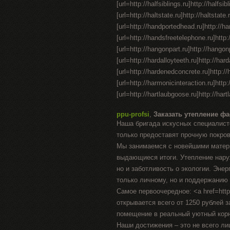
[url=http://halfsiblings.ru]http://halfsib
[url=http://haltstate.ru]http://haltstate
[url=http://handportedhead.ru]http://han
[url=http://handsfreetelephone.ru]http:
[url=http://hangonpart.ru]http://hangonp
[url=http://hardalloyteeth.ru]http://harda
[url=http://hardenedconcrete.ru]http://
[url=http://harmonicinteraction.ru]http:
[url=http://hartlaubgoose.ru]http://hartl
ppu-profsi
,
Заказать утепление фа
Наша бригада искусных специалист
только предоставят прочную покров
Мы занимаемся с новейшими матери
выдающиеся итоги. Утепление наруж
но и заботливость о экологии. Эн
только личному, но и поддержанию
Самое первоочередное: <a href=http
открывается всего от 1250 рублей 
помещение в реальный уютный кор
Наши достижения – это не всего лиш