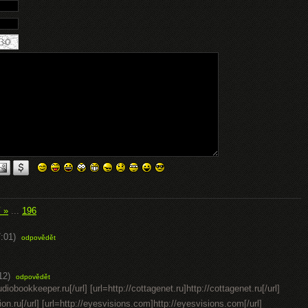
í »
...
196
:01)
odpovědět
12)
odpovědět
diobookkeeper.ru[/url] [url=http://cottagenet.ru]http://cottagenet.ru[/url]
ion.ru[/url] [url=http://eyesvisions.com]http://eyesvisions.com[/url]