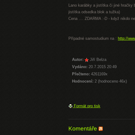
Lano karábky a jistítka či jiné hračky
jistítka odsedka blok a tužka)
Cena .... ZDARMA :-D - když nikdo ne
Případné samostudium na :
http://ww
Autor:
Jiří Belza
Vydáno:
20.7.2015 20:49
Přečteno:
4261169x
Hodnocení:
2 (hodnoceno 46x)
Formát pro tisk
Komentáře