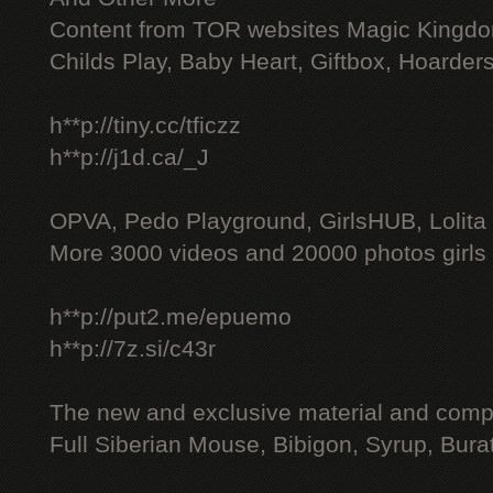
Content from TOR websites Magic Kingdo
Childs Play, Baby Heart, Giftbox, Hoarders
h**p://tiny.cc/tficzz
h**p://j1d.ca/_J
OPVA, Pedo Playground, GirlsHUB, Lolita 
More 3000 videos and 20000 photos girls
h**p://put2.me/epuemo
h**p://7z.si/c43r
The new and exclusive material and compl
Full Siberian Mouse, Bibigon, Syrup, Bura