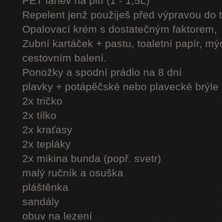
PET láhev na pití (1 - 1,5L)
Repelent jenž použiješ před výpravou do 
Opalovací krém s dostatečným faktorem,
Zubní kartáček + pastu, toaletní papír, mý
cestovním balení.
Ponožky a spodní prádlo na 8 dní
plavky + potápěčské nebo plavecké brýle
2x tričko
2x tílko
2x kraťasy
2x tepláky
2x mikina bunda (popř. svetr)
malý ručník a osuška
pláštěnka
sandály
obuv na lezení