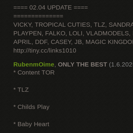
==== 02.04 UPDATE ====
==============
VICKY, TROPICAL CUTIES, TLZ, SANDRA
PLAYPEN, FALKO, LOLI, VLADMODELS,
APRIL, DDF, CASEY, JB, MAGIC KINGDO
http://tiny.cc/links1010
RubenmOime
,
ONLY THE BEST
(1.6.202
* Content TOR
* TLZ
* Childs Play
* Baby Heart