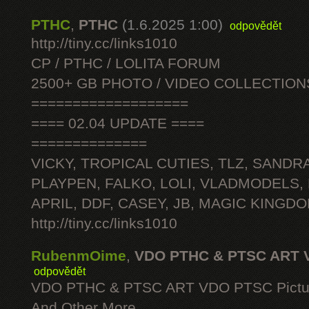
PTHC
,
PTHC
(1.6.2025 1:00)
odpovědět
http://tiny.cc/links1010
CP / PTHC / LOLITA FORUM
2500+ GB PHOTO / VIDEO COLLECTION
===================
==== 02.04 UPDATE ====
==============
VICKY, TROPICAL CUTIES, TLZ, SANDRA
PLAYPEN, FALKO, LOLI, VLADMODELS,
APRIL, DDF, CASEY, JB, MAGIC KINGDO
http://tiny.cc/links1010
RubenmOime
,
VDO PTHC & PTSC ART 
odpovědět
VDO PTHC & PTSC ART VDO PTSC Pictu
And Other More