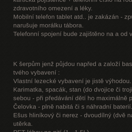
zdravotního omezení a léky.
Mobilní telefon tablet atd.. je zakázán - 
narušuje morálku tábora.
Telefonní spojení bude zajištěno na a od 
K šerpům jenž půjdou napřed a založí b
tvého vybavení :
Vlastní lezecké vybavení je jistě výhodou.
Karimatka, spacák, stan (do dvojice či troj
sebou - při předávání dětí ho maximálně 
Čelovka - plně nabitá či s náhradní baterií
Ešus hliníkový či nerez - dvoudílný (dvě n
utěrka.