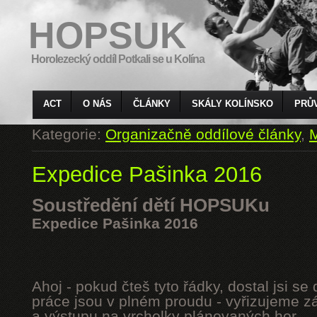
HOPSUK
Horolezecký oddíl Potkali se u Kolína
ACT
O NÁS
ČLÁNKY
SKÁLY KOLÍNSKO
PRŮ
Kategorie:
Organizačně oddílové články
,
M
Expedice Pašinka 2016
Soustředění dětí HOPSUKu
Expedice Pašinka 2016
Ahoj - pokud čteš tyto řádky, dostal jsi s
práce jsou v plném proudu - vyřizujeme z
a výstupu na vrcholky plánovaných hor.