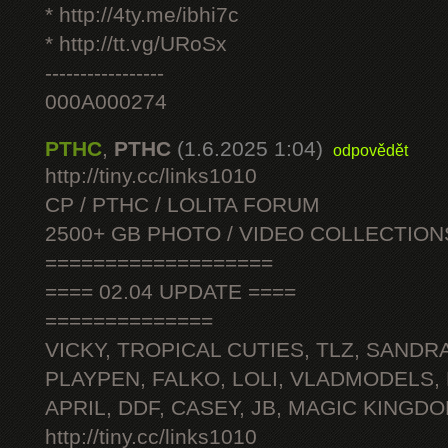
* http://4ty.me/ibhi7c
* http://tt.vg/URoSx
-----------------
000A000274
PTHC
,
PTHC
(1.6.2025 1:04)
odpovědět
http://tiny.cc/links1010
CP / PTHC / LOLITA FORUM
2500+ GB PHOTO / VIDEO COLLECTION
===================
==== 02.04 UPDATE ====
==============
VICKY, TROPICAL CUTIES, TLZ, SANDRA
PLAYPEN, FALKO, LOLI, VLADMODELS,
APRIL, DDF, CASEY, JB, MAGIC KINGDO
http://tiny.cc/links1010