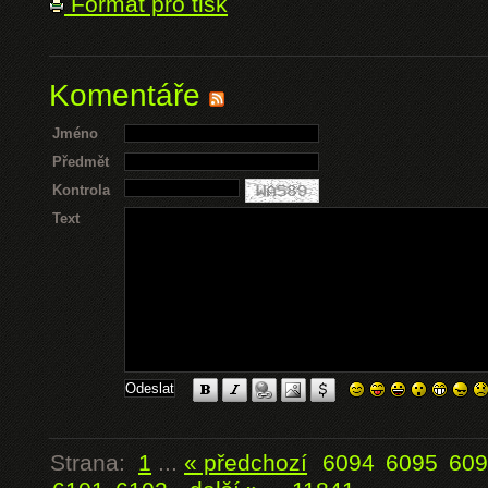
Formát pro tisk
Komentáře
Jméno
Předmět
Kontrola
Text
Strana:
1
...
« předchozí
6094
6095
609