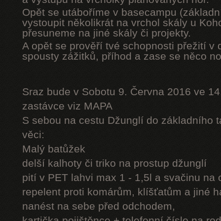
Opět se utáboříme v basecampu (základní
vystoupit několikrát na vrchol skály u Ko
přesuneme na jiné skály či projekty.
A opět se prověří tvé schopnosti přežití v 
spousty zážitků, příhod a zase se něco n
Sraz bude v Sobotu 9. Června 2016 ve 14
zastávce viz MAPA
S sebou na cestu Džunglí do základního tá
věci:
Malý batůžek
delší kalhoty či triko na prostup džunglí
pití v PET lahvi max 1 - 1,5l a svačinu na
repelent proti komárům, klíšťatům a jiné 
nanést na sebe před odchodem,
kartička pojištěnce + telefonní číslo na rod