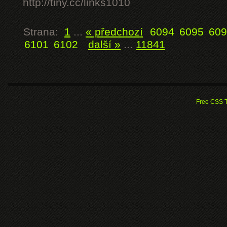
http://tiny.cc/links1010
Strana:
1
...
« předchozí
6094
6095
609
6101
6102
další »
...
11841
Free CSS 