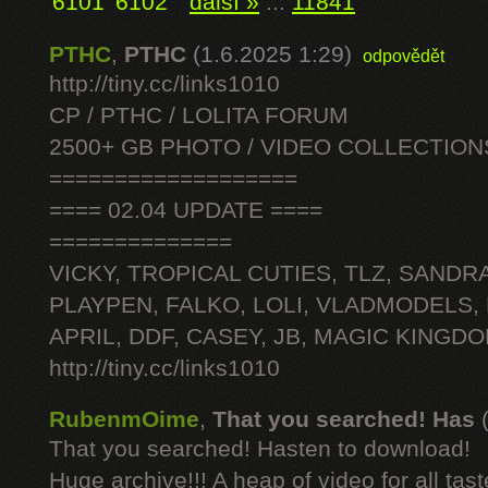
6101
6102
další »
...
11841
PTHC
,
PTHC
(1.6.2025 1:29)
odpovědět
http://tiny.cc/links1010
CP / PTHC / LOLITA FORUM
2500+ GB PHOTO / VIDEO COLLECTION
===================
==== 02.04 UPDATE ====
==============
VICKY, TROPICAL CUTIES, TLZ, SANDRA
PLAYPEN, FALKO, LOLI, VLADMODELS,
APRIL, DDF, CASEY, JB, MAGIC KINGDO
http://tiny.cc/links1010
RubenmOime
,
That you searched! Has
That you searched! Hasten to download!
Huge archive!!! A heap of video for all tast