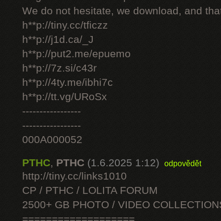
We do not hesitate, we download, and that
h**p://tiny.cc/tficzz
h**p://j1d.ca/_J
h**p://put2.me/epuemo
h**p://7z.si/c43r
h**p://4ty.me/ibhi7c
h**p://tt.vg/URoSx
-----------------
-----------------
000A000052
PTHC
,
PTHC
(1.6.2025 1:12)
odpovědět
http://tiny.cc/links1010
CP / PTHC / LOLITA FORUM
2500+ GB PHOTO / VIDEO COLLECTION
===================