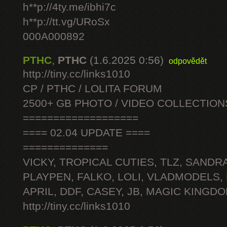
h**p://4ty.me/ibhi7c
h**p://tt.vg/URoSx
000A000892
PTHC
,
PTHC
(1.6.2025 0:56)
odpovědět
http://tiny.cc/links1010
CP / PTHC / LOLITA FORUM
2500+ GB PHOTO / VIDEO COLLECTION
===================
==== 02.04 UPDATE ====
==============
VICKY, TROPICAL CUTIES, TLZ, SANDRA
PLAYPEN, FALKO, LOLI, VLADMODELS,
APRIL, DDF, CASEY, JB, MAGIC KINGDO
http://tiny.cc/links1010