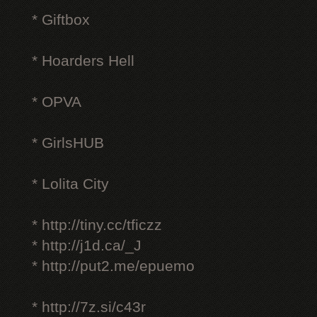
* Giftbox
* Hoarders Hell
* OPVA
* GirlsHUB
* Lolita City
* http://tiny.cc/tficzz
* http://j1d.ca/_J
* http://put2.me/epuemo
* http://7z.si/c43r