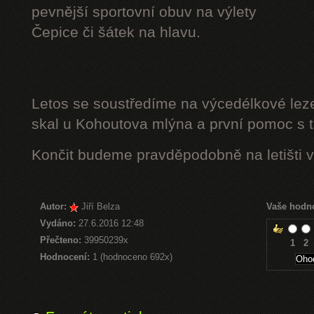
pevnější sportovní obuv na výlety
Čepice či šátek na hlavu.
Letos se soustředíme na výcedélkové leze
skal u Kohoutova mlýna a první pomoc s t
Končit budeme pravděpodobně na letišti v
Autor:
Jiří Belza
Vaše hodn
Vydáno:
27.6.2016 12:48
Přečteno:
39950239x
1
2
Hodnocení:
1 (hodnoceno 692x)