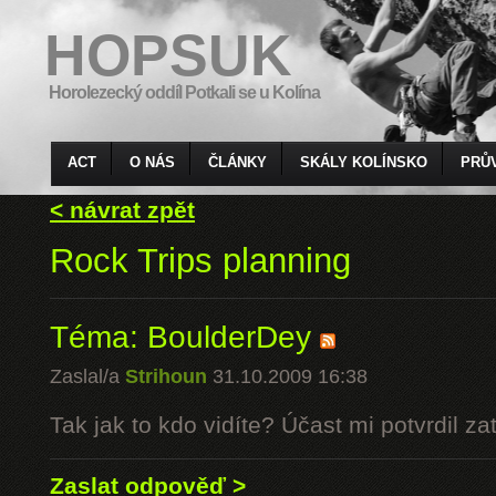
HOPSUK
Horolezecký oddíl Potkali se u Kolína
ACT
O NÁS
ČLÁNKY
SKÁLY KOLÍNSKO
PRŮ
< návrat zpět
Rock Trips planning
Téma: BoulderDey
Zaslal/a
Strihoun
31.10.2009 16:38
Tak jak to kdo vidíte? Účast mi potvrdil z
Zaslat odpověď >