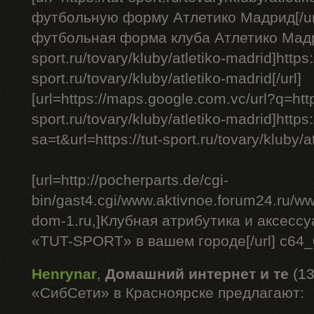
футбольную форму Атлетико Мадрид[/ur
футбольная форма клуба Атлетико Мадрид 
sport.ru/tovary/kluby/atletiko-madrid]https:/
sport.ru/tovary/kluby/atletiko-madrid[/url]
[url=https://maps.google.com.vc/url?q=https
sport.ru/tovary/kluby/atletiko-madrid]http
sa=t&url=https://tut-sport.ru/tovary/kluby/at
[url=http://pocherparts.de/cgi-
bin/gast4.cgi/www.aktivnoe.forum24.ru/ww
dom-1.ru,]Клубная атрибутика и аксесс
«TUT-SPORT» в вашем городе[/url] c64
Henrynar
,
Домашний интернет и те
(13
«СибСети» в Красноярске предлагают: