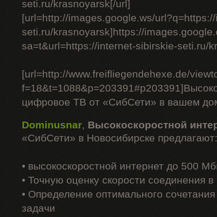
seti.ru/krasnoyarsk[/url]
[url=http://images.google.ws/url?q=https://i
seti.ru/krasnoyarsk]https://images.google.
sa=t&url=https://internet-sibirskie-seti.ru/k
[url=http://www.freifliegendehexe.de/view
f=18&t=1088&p=203391#p203391]Высоко
цифровое ТВ от «СибСети» в вашем доме
Dominusnar
,
Высокоскоростной инте
«СибСети» в Новосибирске предлагают
• высокоскоростной интернет до 500 Мб
• Точную оценку скорости соединения 
• Определение оптимального сочетания
задачи