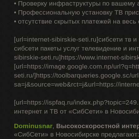
• Проверку инфраструктуры по вашему 
• Профессиональную установку ТВ прис
• отсутствие скрытых платежей на весь
[url=internet-sibirskie-seti.ru]сибсети тв 
сибсети пакеты услуг телевидение и интерн
sibirskie-seti.ru]https://www.internet-sibirski
[url=https://image.google.com.np/url?q=http
seti.ru/]https://toolbarqueries.google.sc/ur
sa=j&source=web&rct=j&url=https://internet-s
[url=https://ispfaq.ru/index.php?topic=
интернет и ТВ от «СибСети» в Новосибир
Dominusnar
,
Высокоскоростной инте
«СибСети» в Новосибирске предлагают