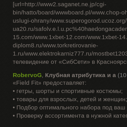
[url=http://www2.saganet.ne.jp/cgi-
bin/hatto/board/wwwboard.pl/www.chop-o
uslugi-ohrany/www.superogorod.ucoz.org
ua20.ru/safolv.e.l.u.pc%40haedongacade
15.com/www.1xbet-12.com/www.1xbet-14.
diplom8.ru/www.torkretirovanie-
1.ru/www.elektrokarniz777.ru/mostbet120
телевидение от «СибСети» в Красноярск
RobervoG
,
Клубная атрибутика и а
(10
«Field Fit» предоставляет:
• гетры, шорты и спортивные костюмы;
• товары для взрослых, детей и женщин
• Подбор оптимального набора под ваш 
• Проверку ассортимента в нужной кате