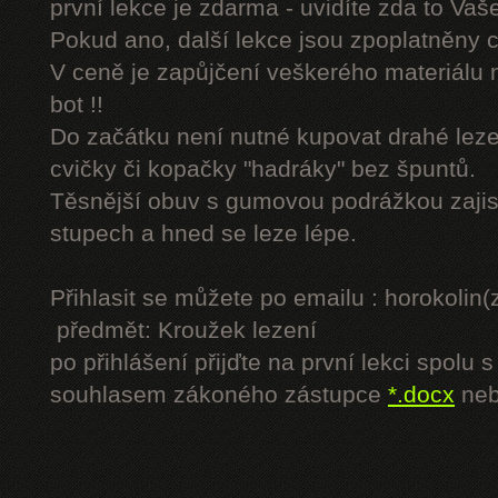
první lekce je zdarma - uvidíte zda to Vaš
Pokud ano, další lekce jsou zpoplatněny
V ceně je zapůjčení veškerého materiálu
bot !!
Do začátku není nutné kupovat drahé lezec
cvičky či kopačky "hadráky" bez špuntů.
Těsnější obuv s gumovou podrážkou zajist
stupech a hned se leze lépe.
Přihlasit se můžete po emailu : horokol
předmět: Kroužek lezení
po přihlášení přijďte na první lekci spol
souhlasem zákoného zástupce
*.docx
ne