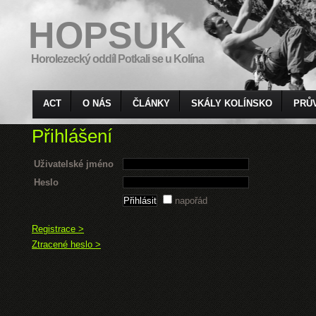
HOPSUK
Horolezecký oddíl Potkali se u Kolína
ACT
O NÁS
ČLÁNKY
SKÁLY KOLÍNSKO
PRŮ
Přihlášení
Uživatelské jméno
Heslo
napořád
Registrace >
Ztracené heslo >