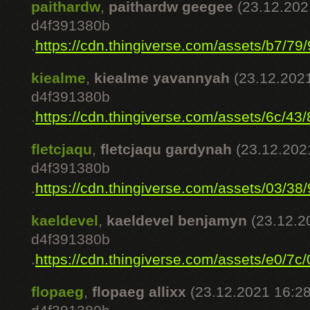
paithardw
,
paithardw geegee
(23.12.202
d4f391380b
.
https://cdn.thingiverse.com/assets/b7/79/9
kiealme
,
kiealme yavannyah
(23.12.202
d4f391380b
.
https://cdn.thingiverse.com/assets/6c/43/8
fletcjaqu
,
fletcjaqu gardynah
(23.12.202
d4f391380b
.
https://cdn.thingiverse.com/assets/03/38/9
kaeldevel
,
kaeldevel benjamyn
(23.12.2
d4f391380b
.
https://cdn.thingiverse.com/assets/e0/7c/0
flopaeg
,
flopaeg allixx
(23.12.2021 16:28