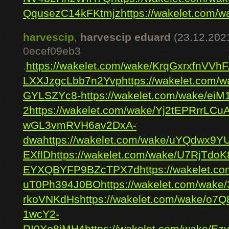
QqusezC14kFKtmjz
https://wakelet.com
harvescip
,
harvescip eduard
(23.12.202
0ecef09eb3
.
https://wakelet.com/wake/KrqGxrxfnVVh
LXXJzgcLbb7n2Yvp
https://wakelet.com
GYLSZYc8-
https://wakelet.com/wake/ei
2
https://wakelet.com/wake/Yj2tEPRrrL
wGL3vmRVH6av2DxA-
dwa
https://wakelet.com/wake/uYQdwx9
EXflD
https://wakelet.com/wake/U7RjTdo
EYXQBYFP9BZcTPX7d
https://wakelet.
uT0Ph394J0BO
https://wakelet.com/wake
rkoVNKdHs
https://wakelet.com/wake/o7
1wcY2-