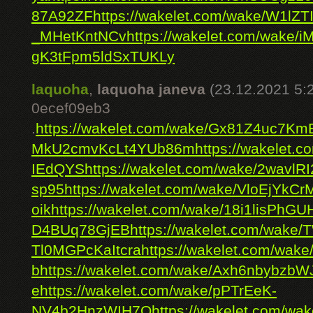
87A92ZF
https://wakelet.com/wake/W1l
_MHetKntNCv
https://wakelet.com/wake/
gK3tFpm5ldSxTUKLy
laquoha
,
laquoha janeva
(23.12.2021 5:
0ecef09eb3
.
https://wakelet.com/wake/Gx81Z4uc7K
MkU2cmvKcLt4YUb86m
https://wakelet.
IEdQYS
https://wakelet.com/wake/2wavl
sp95
https://wakelet.com/wake/VloEjYkCr
oik
https://wakelet.com/wake/18i1lisPh
D4BUq78GjEB
https://wakelet.com/wak
Tl0MGPcKaItcra
https://wakelet.com/w
b
https://wakelet.com/wake/Axh6nbybzbW
e
https://wakelet.com/wake/pPTrEeK-
NV4b2HnzWIH7Q
https://wakelet.com/wa