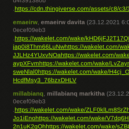
d4f391380b
.
https://cdn.thingiverse.com/assets/c8/c3/3
emaeirw
,
emaeirw davita
(23.12.2021 6:
0ecef09eb3
.
https://wakelet.com/wake/kHD6jFJ2T17
jap0i8Thm66LuNw
https://wakelet.com/
JJLHz4YUxvNOa
https://wakelet.com/w
aypXFvm
https://wakelet.com/wake/LvZa
sweNlal0
https://wakelet.com/wake/H4c
HcdfMsy3_76bzxDHLV
millabianq
,
millabianq markitha
(23.12.
0ecef09eb3
.
https://wakelet.com/wake/ZLF0klLm8Sr
Jo1iEno
https://wakelet.com/wake/V7dq6
2n1uK2gOh
https://wakelet.com/wake/