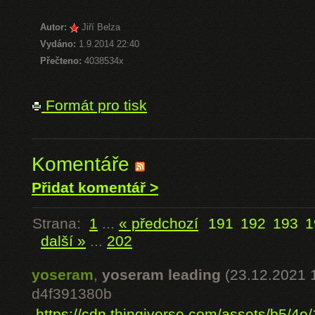
Autor:
Jiří Belza
Vydáno:
1.9.2014 22:40
Přečteno:
4038534x
Formát pro tisk
Komentáře
Přidat komentář >
Strana:
1
...
« předchozí
191
192
193
1
další »
...
202
yoseram
,
yoseram leading
(23.12.2021 
d4f391380b
.
https://cdn.thingiverse.com/assets/b5/4e/1