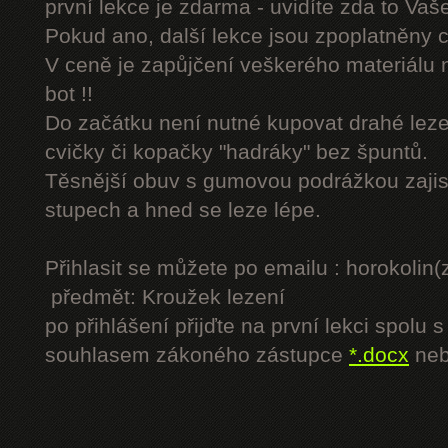
první lekce je zdarma - uvidíte zda to Vaš
Pokud ano, další lekce jsou zpoplatněny
V ceně je zapůjčení veškerého materiálu
bot !!
Do začátku není nutné kupovat drahé lezec
cvičky či kopačky "hadráky" bez špuntů.
Těsnější obuv s gumovou podrážkou zajist
stupech a hned se leze lépe.
Přihlasit se můžete po emailu : horokol
předmět: Kroužek lezení
po přihlášení přijďte na první lekci spol
souhlasem zákoného zástupce
*.docx
ne