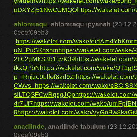
yMdemW
https://wakelet.com/wake/5J
uDXYZj51NwCUMQO
https://wakelet.co
shlomraqu
,
shlomraqu ipyanah
(23.12.2
0ecef09eb3
.
https://wakelet.com/wake/didAm4YbKm
uN_PuSKhshm
https://wakelet.com/wake/
2L02gMkS3b1qvK09
https://wakelet.c
tkxQPbN
https://wakelet.com/wake/QT1
p_IRnjzc9Llfef8zd9ZI
https://wakelet.co
CWvs_
https://wakelet.com/wake/eBGiS
slLTQSFCwRqsgJQp
https://wakelet.co
4r7Uf7
https://wakelet.com/wake/umFpfB
9
https://wakelet.com/wake/vyGoBw8kaG
anadlinde
,
anadlinde tabulum
(23.12.20
0ecef09eb3