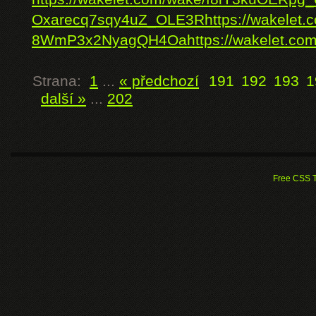
Oxarecq7sqy4uZ_OLE3R
https://wakele
8WmP3x2NyagQH4Oa
https://wakelet.c
Strana:
1
...
« předchozí
191
192
193
1
další »
...
202
Free CSS 