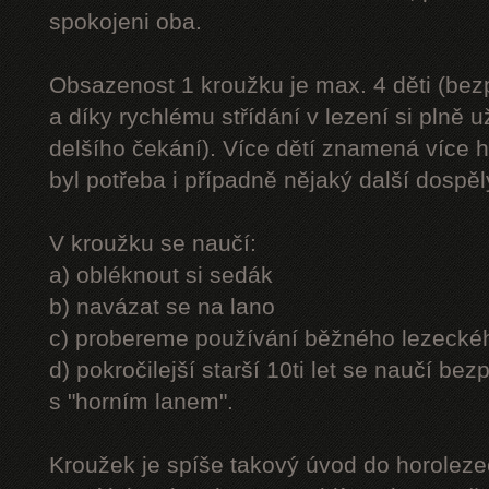
spokojeni oba.
Obsazenost 1 kroužku je max. 4 děti (be
a díky rychlému střídání v lezení si plně u
delšího čekání). Více dětí znamená více h
byl potřeba i případně nějaký další dospě
V kroužku se naučí:
a) obléknout si sedák
b) navázat se na lano
c) probereme používání běžného lezecké
d) pokročilejší starší 10ti let se naučí bez
s "horním lanem".
Kroužek je spíše takový úvod do horolezec