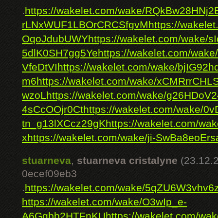
.
https://wakelet.com/wake/RQkBw28HNj
rLNxWUF1LBOrCRCSfgvM
https://wakel
OqoJdubUWY
https://wakelet.com/wake
5dlK0SH7gg5Ye
https://wakelet.com/wak
VfeDtVI
https://wakelet.com/wake/bjIG
m6
https://wakelet.com/wake/xCMRrrCHL
wzoL
https://wakelet.com/wake/g26HDoV
4sCcOOjr0Ct
https://wakelet.com/wake
tn_g13lXCcz29gK
https://wakelet.com
x
https://wakelet.com/wake/ji-SwBa8eoEr
stuarneva
,
stuarneva cristalyne
(23.12.
0ecef09eb3
.
https://wakelet.com/wake/5qZU6W3vhv
https://wakelet.com/wake/O3wIp_e-
A6Ggbb2HTFnKU
https://wakelet.com/w