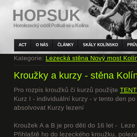
HOPSUK
Horolezecký oddíl Potkali se u Kolína
ACT
O NÁS
ČLÁNKY
SKÁLY KOLÍNSKO
PRŮ
Kategorie:
Lezecká stěna Nový most Kolí
Kroužky a kurzy - stěna Kolí
Pro rozpis kroužků či kurzů použijte
TENT
Kurz I - individuální kurzy - v tento den 
absolvovat Kurzy lezení
Kroužek A a B je pro děti do 16 let - Lez
Přihlaště ho do lezeckého kroužku, polez