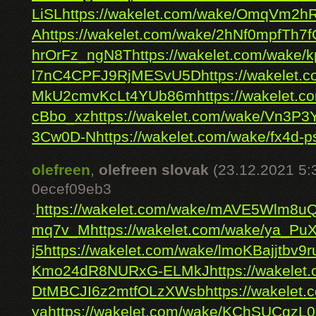
LiSL
https://wakelet.com/wake/OmqVm
A
https://wakelet.com/wake/2hNf0mpfTh7f
hrOrFz_ngN8T
https://wakelet.com/wake
l7nC4CPFJ9RjMESvU5D
https://wakele
MkU2cmvKcLt4YUb86m
https://wakele
cBbo_xz
https://wakelet.com/wake/Vn3P
3Cw0D-N
https://wakelet.com/wake/fx4d-
olefreen
,
olefreen slovak
(23.12.2021 5:
0ecef09eb3
.
https://wakelet.com/wake/mAVE5Wlm8u
mq7v_M
https://wakelet.com/wake/ya_P
j5
https://wakelet.com/wake/lmoKBajjtbv
Kmo24dR8NURxG-ELMkJ
https://wakelet
DtMBCJI6z2mtfOLzXWsb
https://wakele
ya
https://wakelet.com/wake/KChSUCgz