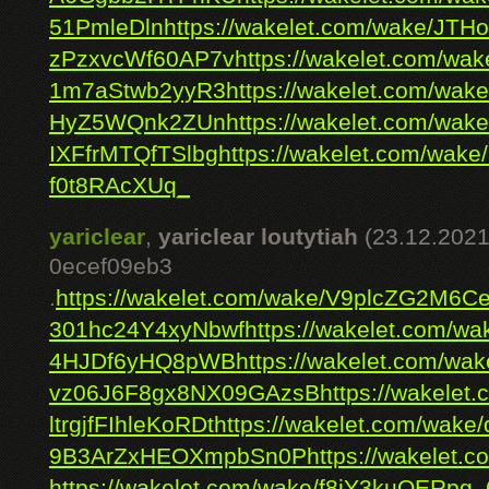
51PmleDln
https://wakelet.com/wake/JTH
zPzxvcWf60AP7v
https://wakelet.com/wa
1m7aStwb2yyR3
https://wakelet.com/
HyZ5WQnk2ZUn
https://wakelet.com/w
IXFfrMTQfTSlbg
https://wakelet.com/wa
f0t8RAcXUq_
yariclear
,
yariclear loutytiah
(23.12.2021
0ecef09eb3
.
https://wakelet.com/wake/V9plcZG2M6C
301hc24Y4xyNbwf
https://wakelet.com/
4HJDf6yHQ8pWB
https://wakelet.com/
vz06J6F8gx8NX09GAzsB
https://wakelet
ltrgjfFIhleKoRDt
https://wakelet.com/wak
9B3ArZxHEOXmpbSn0P
https://wakelet
https://wakelet.com/wake/f8iY3kuOERp