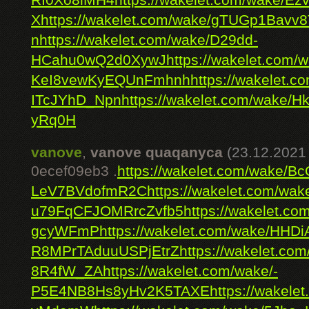
RI0Xo8iMH4
https://wakelet.com/wake/E
X
https://wakelet.com/wake/gTUGp1Bavv8
n
https://wakelet.com/wake/D29dd-
HCahu0wQ2d0XywJ
https://wakelet.co
KeI8vewKyEQUnFmhnh
https://wakelet.
ITcJYhD_Npn
https://wakelet.com/wake
yRq0H
vanove
,
vanove quaqanyca
(23.12.2021
0ecef09eb3 .
https://wakelet.com/wake/B
LeV7BVdofmR2C
https://wakelet.com/wa
u79FqCFJOMRrcZvfb5
https://wakelet.c
gcyWFmP
https://wakelet.com/wake/HHD
R8MPrTAduuUSPjEtrZ
https://wakelet.
8R4fW_ZA
https://wakelet.com/wake/-
P5E4NB8Hs8yHv2K5TAXE
https://wake