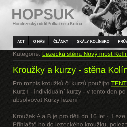
HOPSUK
Horolezecký oddíl Potkali se u Kolína
ACT
O NÁS
ČLÁNKY
SKÁLY KOLÍNSKO
PRŮ
Kategorie:
Lezecká stěna Nový most Kolí
Kroužky a kurzy - stěna Kolí
Pro rozpis kroužků či kurzů použijte
TENT
Kurz I - individuální kurzy - v tento den 
absolvovat Kurzy lezení
Kroužek A a B je pro děti do 16 let - Lez
Přihlaště ho do lezeckého kroužku, polez