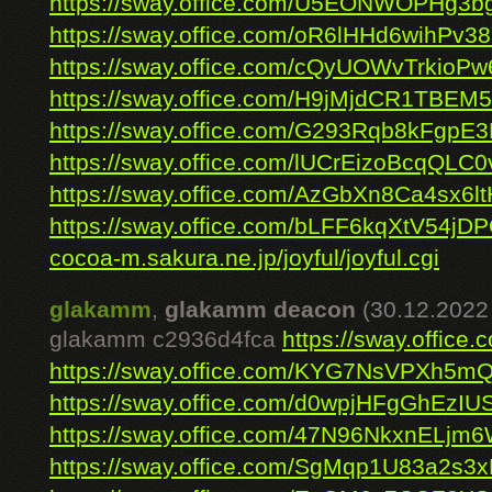
https://sway.office.com/U5EONWOPHg3b
https://sway.office.com/oR6lHHd6wihPv3
https://sway.office.com/cQyUOWvTrkioPw
https://sway.office.com/H9jMjdCR1TBEM
https://sway.office.com/G293Rqb8kFgpE
https://sway.office.com/lUCrEizoBcqQLC0
https://sway.office.com/AzGbXn8Ca4sx6lt
https://sway.office.com/bLFF6kqXtV54jD
cocoa-m.sakura.ne.jp/joyful/joyful.cgi
glakamm
,
glakamm deacon
(30.12.2022
glakamm c2936d4fca
https://sway.offic
https://sway.office.com/KYG7NsVPXh5m
https://sway.office.com/d0wpjHFgGhEzIU
https://sway.office.com/47N96NkxnELjm
https://sway.office.com/SgMqp1U83a2s3