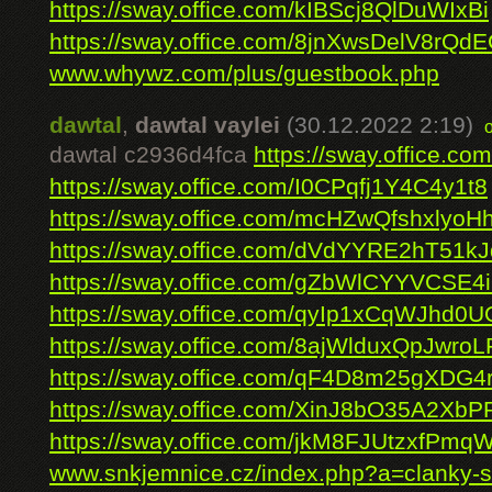
https://sway.office.com/kIBScj8QlDuWIxBi
https://sway.office.com/8jnXwsDelV8rQd
www.whywz.com/plus/guestbook.php
dawtal
,
dawtal vaylei
(30.12.2022 2:19)
dawtal c2936d4fca
https://sway.office.
https://sway.office.com/I0CPqfj1Y4C4y1t8
https://sway.office.com/mcHZwQfshxlyoH
https://sway.office.com/dVdYYRE2hT51k
https://sway.office.com/gZbWlCYYVCSE4
https://sway.office.com/qyIp1xCqWJhd0
https://sway.office.com/8ajWlduxQpJwroL
https://sway.office.com/qF4D8m25gXDG4
https://sway.office.com/XinJ8bO35A2Xb
https://sway.office.com/jkM8FJUtzxfPmq
www.snkjemnice.cz/index.php?a=clanky-sn