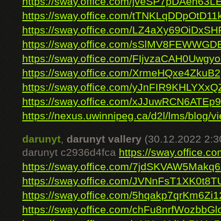
https://sway.office.com/jveSP7pDAen63L
https://sway.office.com/tTNKLqDDpOtD11
https://sway.office.com/LZ4aXy69OiDxS
https://sway.office.com/sSlMV8FEWWGD
https://sway.office.com/FIjvzaCAH0Uwgy
https://sway.office.com/XrmeHQxe4ZkuB2
https://sway.office.com/yJnFIR9KHLYXx
https://sway.office.com/xJJuwRCN6ATEp
https://nexus.uwinnipeg.ca/d2l/lms/blog/vi
darunyt
,
darunyt vallery
(30.12.2022 2:3
darunyt c2936d4fca
https://sway.office.
https://sway.office.com/7jdSKVAW5Makq
https://sway.office.com/JVNnFsT1XK0t8T
https://sway.office.com/5hqakp7qrKm6Zi1
https://sway.office.com/chFu8nrfWozbbGl