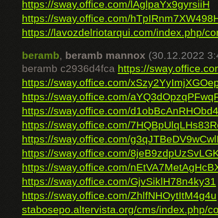
https://sway.office.com/lAglpaYx9gyrsiiH
https://sway.office.com/hTpIRnm7XW498
https://lavozdelriotarqui.com/index.php/co
beramb
,
beramb mannox
(30.12.2022 3:
beramb c2936d4fca
https://sway.office
https://sway.office.com/xSzy2YyImjXGOe
https://sway.office.com/aYQ3dOpzqPFwq
https://sway.office.com/d1obBcAnRHObd
https://sway.office.com/7HQBpUlqLHs83
https://sway.office.com/g3qJTBeDV9wCw
https://sway.office.com/8jeB9zdpUzSvLG
https://sway.office.com/nEtVA7MetAgHc
https://sway.office.com/GjvSiklH78n4ky31
https://sway.office.com/ZhlfNHOytItM4g4u
stabosepo.altervista.org/cms/index.php/c