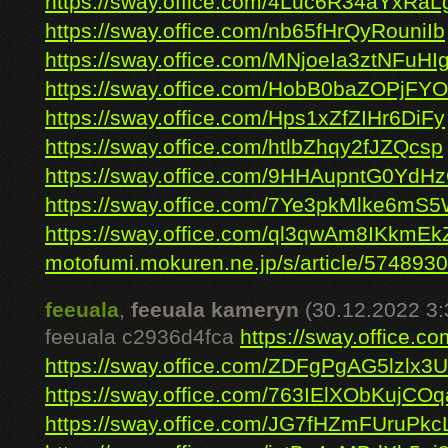
https://sway.office.com/4Luc6R34aYxRaL
https://sway.office.com/nb65fHrQyRouniIb
https://sway.office.com/MNjoeIa3ztNFuHI
https://sway.office.com/HobB0baZOPjFYO
https://sway.office.com/Hps1xZfZIHr6DiFy
https://sway.office.com/htlbZhqy2fJZQcsp
https://sway.office.com/9HHAupntG0YdH
https://sway.office.com/7Ye3pkMlke6mS
https://sway.office.com/ql3qwAm8IKkmEk
motofumi.mokuren.ne.jp/s/article/5748930
feeuala
,
feeuala kameryn
(30.12.2022 3:
feeuala c2936d4fca
https://sway.office.
https://sway.office.com/ZDFgPgAG5lzlx3U
https://sway.office.com/763IElXObKujCOq
https://sway.office.com/JG7fHZmFUruPkc