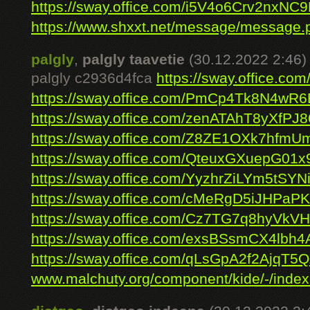
https://sway.office.com/i5V4o6Crv2nxNC
https://www.shxxt.net/message/message.p
palgly
,
palgly taavetie
(30.12.2022 2:46)
palgly c2936d4fca
https://sway.office.
https://sway.office.com/PmCp4Tk8N4wR
https://sway.office.com/zenATAhT8yXfPJ8
https://sway.office.com/Z8ZE1OXk7hfmU
https://sway.office.com/QteuxGXuepG01x
https://sway.office.com/YyzhrZiLYm5tSYN
https://sway.office.com/cMeRgD5iJHPaP
https://sway.office.com/Cz7TG7q8hyVkV
https://sway.office.com/exsBSsmCX4lbh
https://sway.office.com/qLsGpA2f2AjqT5
www.malchuty.org/component/kide/-/index