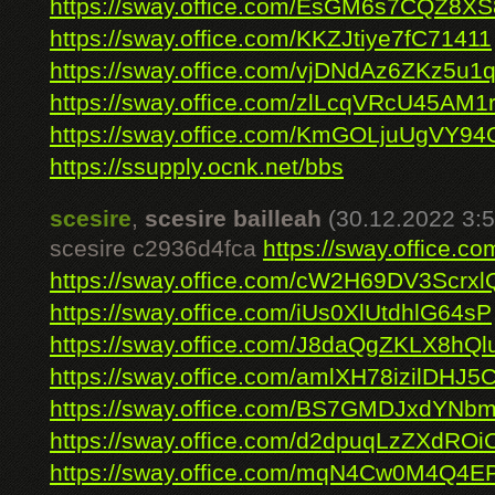
https://sway.office.com/EsGM6s7CQZ8X
https://sway.office.com/KKZJtiye7fC71411
https://sway.office.com/vjDNdAz6ZKz5u1
https://sway.office.com/zlLcqVRcU45AM1
https://sway.office.com/KmGOLjuUgVY9
https://ssupply.ocnk.net/bbs
scesire
,
scesire bailleah
(30.12.2022 3:5
scesire c2936d4fca
https://sway.office.
https://sway.office.com/cW2H69DV3Scrxl
https://sway.office.com/iUs0XlUtdhlG64sP
https://sway.office.com/J8daQgZKLX8hQl
https://sway.office.com/amlXH78izilDHJ5
https://sway.office.com/BS7GMDJxdYNb
https://sway.office.com/d2dpuqLzZXdROi
https://sway.office.com/mqN4Cw0M4Q4E