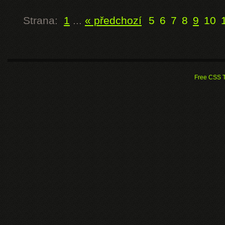
Strana:
1
...
« předchozí
5
6
7
8
9
10
Free CSS 