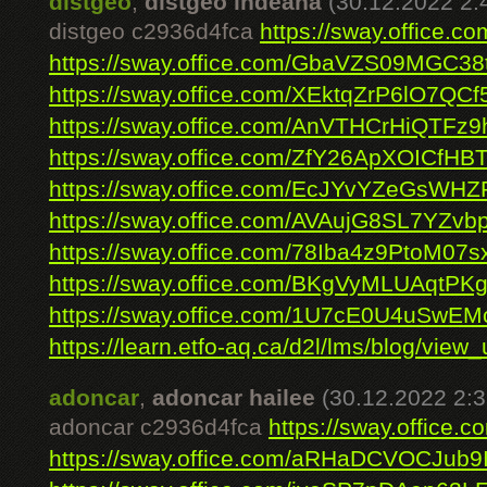
distgeo
,
distgeo indeana
(30.12.2022 2:
distgeo c2936d4fca
https://sway.office
https://sway.office.com/GbaVZS09MGC38
https://sway.office.com/XEktqZrP6lO7QCf
https://sway.office.com/AnVTHCrHiQTFz
https://sway.office.com/ZfY26ApXOICfHBT
https://sway.office.com/EcJYvYZeGsWH
https://sway.office.com/AVAujG8SL7YZvb
https://sway.office.com/78Iba4z9PtoM07s
https://sway.office.com/BKgVyMLUAqtPK
https://sway.office.com/1U7cE0U4uSwE
https://learn.etfo-aq.ca/d2l/lms/blog/view_u
adoncar
,
adoncar hailee
(30.12.2022 2:3
adoncar c2936d4fca
https://sway.offic
https://sway.office.com/aRHaDCVOCJub9