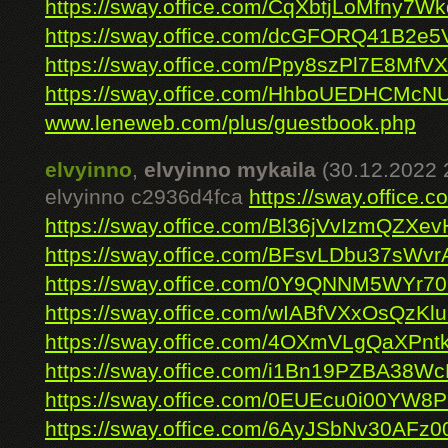
https://sway.office.com/CqXbtjLoMfny7Wk
https://sway.office.com/dcGFORQ41B2e5
https://sway.office.com/Ppy8szPl7E8MfV
https://sway.office.com/HhboUEDHCMcN
www.leneweb.com/plus/guestbook.php
elvyinno
,
elvyinno mykaila
(30.12.2022 
elvyinno c2936d4fca
https://sway.offic
https://sway.office.com/Bl36jVvIzmQZXev
https://sway.office.com/BFsvLDbu37sWvr
https://sway.office.com/0Y9QNNM5WYr70
https://sway.office.com/wIABfVXxOsQzKl
https://sway.office.com/4OXmVLgQaXPnt
https://sway.office.com/i1Bn19PZBA38W
https://sway.office.com/0EUEcu0i00YW8P
https://sway.office.com/6AyJSbNv30AFz0