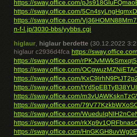
https://sway.office.com/pJs918GluFQmao
https://sway.office.com/5Cn4syLngHqmx
https://sway.office.com/Vj36HOMN88Mm
n-f-l.jp/3030-bbs/yybbs.cgi
higlaur
,
higlaur berdette
(30.12.2022 3:2
higlaur c2936d4fca
https://sway.office.
https://sway.office.com/rPKJvMWkSmxqt
https://sway.office.com/OCgwuzMZNiETA0
https://sway.office.com/KxC9IrhN9PtJT2p
https://sway.office.com/tYd5pEBTyB38YU
https://sway.office.com/m3vUAWKsknTz
https://sway.office.com/79V77KzkbWXo
https://sway.office.com/WueduIqNIH2nCe
https://sway.office.com/rkXp9v1QRFbnas
https://sway.office.com/HnGKGH8uvWg0