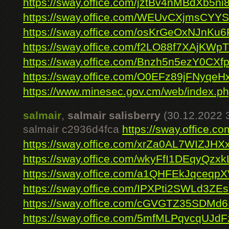
https://sway.office.com/jztBv4nMBdXb5ni
https://sway.office.com/WEUvCXjmsCYY
https://sway.office.com/osKrGeOxNJnKu6
https://sway.office.com/f2LO88f7XAjKWp
https://sway.office.com/Bnzh5n5ezY0CXf
https://sway.office.com/O0EFz89jFNyqeH
https://www.minesec.gov.cm/web/index.php/
salmair
,
salmair salisberry
(30.12.2022 
salmair c2936d4fca
https://sway.office
https://sway.office.com/xrZa0AL7WIZJHX
https://sway.office.com/wkyFfI1DEqyQzxk
https://sway.office.com/a1QHFEkJqceqp
https://sway.office.com/IPXPti2SWLd3ZEs
https://sway.office.com/cGVGTZ35SDMd6
https://sway.office.com/5mfMLPqvcqUJdF