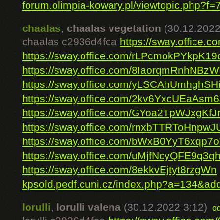
forum.olimpia-kowary.pl/viewtopic.php?f=7
chaalas
,
chaalas vegetation
(30.12.2022
chaalas c2936d4fca
https://sway.office
https://sway.office.com/rLPcmokPYkpK19
https://sway.office.com/8IaorqmRnhNBz
https://sway.office.com/yLSCAhUmhghSHi
https://sway.office.com/2kv6YxcUEaAsm6
https://sway.office.com/GYoa2TpWJxgKfJ
https://sway.office.com/rnxbTTRToHnpwJ
https://sway.office.com/bWxB0YyT6xqp7
https://sway.office.com/uMjfNcyQFE9q3q
https://sway.office.com/8ekkvEjtyt8rzgWn
kpsold.pedf.cuni.cz/index.php?a=134&add
lorulli
,
lorulli valena
(30.12.2022 3:12)
o