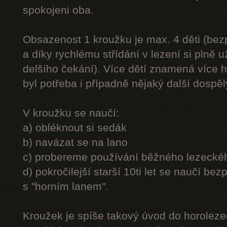
spokojeni oba.
Obsazenost 1 kroužku je max. 4 děti (be
a díky rychlému střídání v lezení si plně u
delšího čekání). Více dětí znamená více h
byl potřeba i případně nějaký další dospě
V kroužku se naučí:
a) obléknout si sedák
b) navázat se na lano
c) probereme používání běžného lezecké
d) pokročilejší starší 10ti let se naučí bez
s "horním lanem".
Kroužek je spíše takový úvod do horolezec