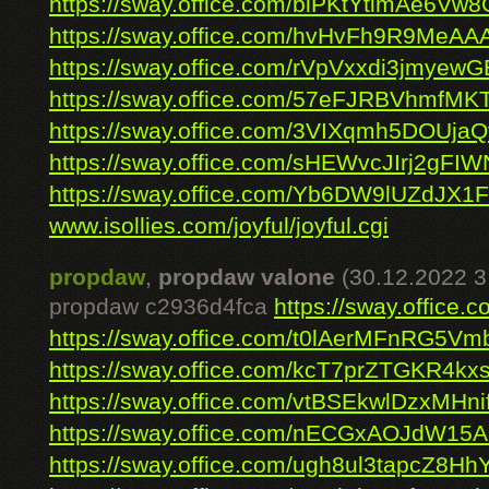
https://sway.office.com/biPKtYtimAe6Vw8
https://sway.office.com/hvHvFh9R9MeA
https://sway.office.com/rVpVxxdi3jmyewG
https://sway.office.com/57eFJRBVhmfM
https://sway.office.com/3VIXqmh5DOUjaQ
https://sway.office.com/sHEWvcJIrj2gFIW
https://sway.office.com/Yb6DW9lUZdJX1
www.isollies.com/joyful/joyful.cgi
propdaw
,
propdaw valone
(30.12.2022 3
propdaw c2936d4fca
https://sway.offic
https://sway.office.com/t0lAerMFnRG5Vm
https://sway.office.com/kcT7prZTGKR4kx
https://sway.office.com/vtBSEkwlDzxMHni
https://sway.office.com/nECGxAOJdW15
https://sway.office.com/ugh8ul3tapcZ8Hh