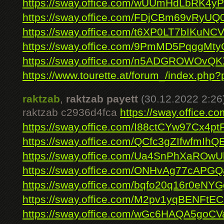
https://sway.office.com/wUUmHdLbRK4y
https://sway.office.com/FDjCBm69vRyUQ
https://sway.office.com/t6XP0LT7bIKuNCV
https://sway.office.com/9PmMD5PqggMt
https://sway.office.com/n5ADGROWOvQ
https://www.tourette.at/forum_/index.php?
raktzab
,
raktzab payett
(30.12.2022 2:26
raktzab c2936d4fca
https://sway.office.
https://sway.office.com/I88ctCYw97Cx4pt
https://sway.office.com/QCfc3gZIfwfmIhQ
https://sway.office.com/Ua4SnPhXaROwU
https://sway.office.com/ONHvAg77cAPG
https://sway.office.com/bqfo20q16r0eNYG
https://sway.office.com/M2pv1yqBENFtE
https://sway.office.com/wGc6HAQA5goCV