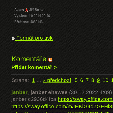
Autor:
Jiří Belza
Vydáno:
1.9.2014 22:40
Přečteno:
4039143x
Formát pro tisk
Komentáře
Přidat komentář >
Strana:
1
...
« předchozí
5
6
7
8
9
10
janber
,
janber ehawee
(30.12.2022 4:09)
janber c2936d4fca
https://sway.office.
https://sway.office.com/mJHKiG4d7GEHl