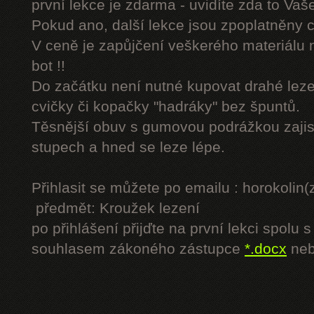
první lekce je zdarma - uvidíte zda to Vaš
Pokud ano, další lekce jsou zpoplatněny
V ceně je zapůjčení veškerého materiálu
bot !!
Do začátku není nutné kupovat drahé lezec
cvičky či kopačky "hadráky" bez špuntů.
Těsnější obuv s gumovou podrážkou zajist
stupech a hned se leze lépe.
Přihlasit se můžete po emailu : horokol
předmět: Kroužek lezení
po přihlášení přijďte na první lekci spol
souhlasem zákoného zástupce
*.docx
ne