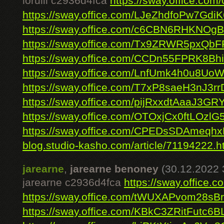
lorulli c2936d4fca
https://sway.office.c
https://sway.office.com/LJeZhdfoPw7GdiK
https://sway.office.com/c6CBN6RHKNOg
https://sway.office.com/Tx9ZRWR5pxQb
https://sway.office.com/CCDn55FPRK8Bh
https://sway.office.com/LnfUmk4h0u8Uo
https://sway.office.com/T7xP8saeH3nJ3rr
https://sway.office.com/pijRxxdtAaaJ3GR
https://sway.office.com/OTOxjCx0ftLOzlG
https://sway.office.com/CPEDsSDAmeqh
blog.studio-kasho.com/article/71194222.h
jarearne
,
jarearne benoney
(30.12.2022 
jarearne c2936d4fca
https://sway.offic
https://sway.office.com/tWUXAPvom28sB
https://sway.office.com/KBkC3ZRitFutc6B