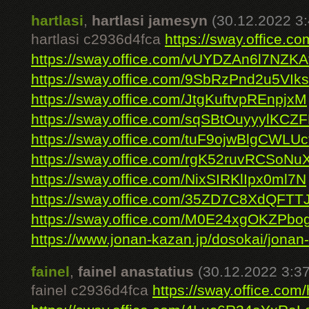
hartlasi
,
hartlasi jamesyn
(30.12.2022 3:
hartlasi c2936d4fca
https://sway.office
https://sway.office.com/vUYDZAn6l7NZKA
https://sway.office.com/9SbRzPnd2u5VIks
https://sway.office.com/JtgKuftvpREnpjxM
https://sway.office.com/sqSBtOuyyylKCZ
https://sway.office.com/tuF9ojwBlgCWLUc
https://sway.office.com/rgK52ruvRCSoNu
https://sway.office.com/NixSIRKlIpx0ml7N
https://sway.office.com/35ZD7C8XdQFTT
https://sway.office.com/M0E24xgOKZPbo
https://www.jonan-kazan.jp/dosokai/jonan-
fainel
,
fainel anastatius
(30.12.2022 3:37
fainel c2936d4fca
https://sway.office.c