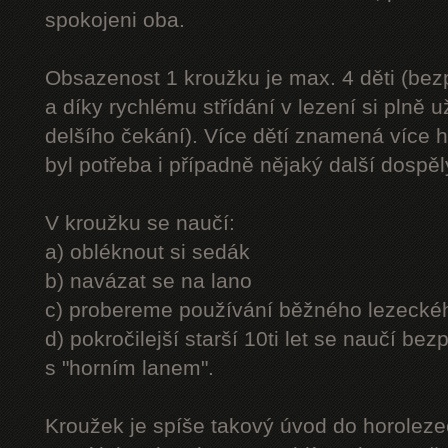
spokojeni oba.
Obsazenost 1 kroužku je max. 4 děti (be
a díky rychlému střídání v lezení si plně u
delšího čekání). Více dětí znamená více h
byl potřeba i případně nějaký další dospě
V kroužku se naučí:
a) obléknout si sedák
b) navázat se na lano
c) probereme používání běžného lezecké
d) pokročilejší starší 10ti let se naučí bez
s "horním lanem".
Kroužek je spíše takový úvod do horolezec