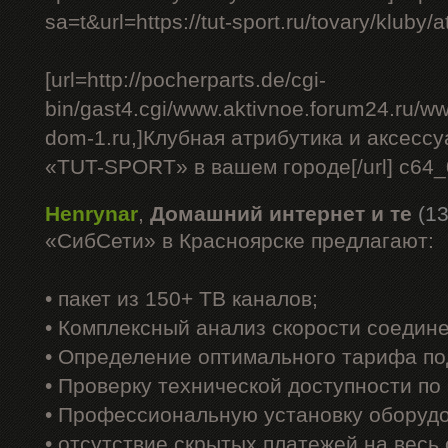
sa=t&url=https://tut-sport.ru/tovary/kluby/at
[url=http://pocherparts.de/cgi-
bin/gast4.cgi/www.aktivnoe.forum24.ru/ww
dom-1.ru,]Клубная атрибутика и аксесс
«TUT-SPORT» в вашем городе[/url] c64
Henrynar
,
Домашний интернет и те
(13
«СибСети» в Красноярске предлагают:
• пакет из 150+ ТВ каналов;
• Комплексный анализ скорости соедин
• Определение оптимального тарифа по
• Проверку технической доступности по
• Профессиональную установку оборуд
• отсутствие скрытых платежей на весь