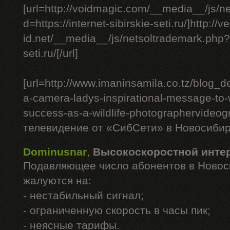
[url=http://voidmagic.com/__media__/js/n
d=https://internet-sibirskie-seti.ru/]http://ve
id.net/__media__/js/netsoltrademark.php?d=
seti.ru/[/url]
[url=http://www.imaninsamila.co.tz/blog_de
a-camera-ladys-inspirational-message-to
success-as-a-wildlife-photographervideo
телевидение от «СибСети» в Новосибирс
Dominusnar
,
Высокоскоростной инте
Подавляющее число абонентов в Новос
жалуются на:
- нестабильный сигнал;
- ограниченную скорость в часы пик;
- неясные тарифы.