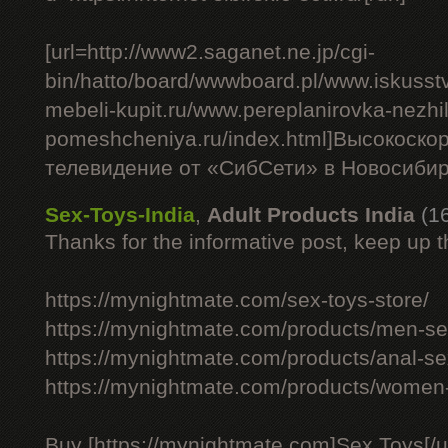
[url=http://www2.saganet.ne.jp/cgi-
bin/hatto/board/wwwboard.pl/www.iskusst
mebeli-kupit.ru/www.pereplanirovka-nezhi
pomeshcheniya.ru/index.html]Высокоско
телевидение от «СибСети» в Новосибирс
Sex-Toys-India
,
Adult Products India
(1
Thanks for the informative post, keep up 
https://mynightmate.com/sex-toys-store/
https://mynightmate.com/products/men-sex
https://mynightmate.com/products/anal-se
https://mynightmate.com/products/women-
Buy [https://mynightmate.com]Sex Toys[/ur