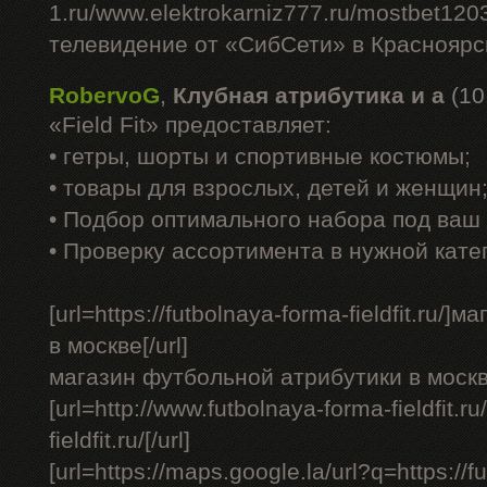
1.ru/www.elektrokarniz777.ru/mostbet120
телевидение от «СибСети» в Красноярск
RobervoG
,
Клубная атрибутика и а
(10
«Field Fit» предоставляет:
• гетры, шорты и спортивные костюмы;
• товары для взрослых, детей и женщин
• Подбор оптимального набора под ваш 
• Проверку ассортимента в нужной кате
[url=https://futbolnaya-forma-fieldfit.ru
в москве[/url]
магазин футбольной атрибутики в москв
[url=http://www.futbolnaya-forma-fieldfit.ru
fieldfit.ru/[/url]
[url=https://maps.google.la/url?q=https://