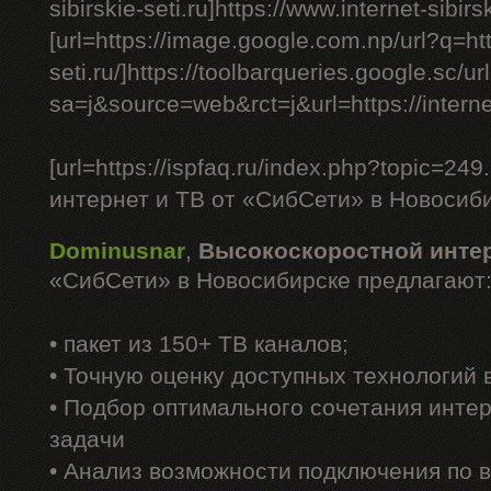
sibirskie-seti.ru]https://www.internet-sibirski
[url=https://image.google.com.np/url?q=http
seti.ru/]https://toolbarqueries.google.sc/ur
sa=j&source=web&rct=j&url=https://internet-s
[url=https://ispfaq.ru/index.php?topic=
интернет и ТВ от «СибСети» в Новосибир
Dominusnar
,
Высокоскоростной инте
«СибСети» в Новосибирске предлагают
• пакет из 150+ ТВ каналов;
• Точную оценку доступных технологий
• Подбор оптимального сочетания интер
задачи
• Анализ возможности подключения по 