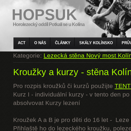
HOPSUK
Horolezecký oddíl Potkali se u Kolína
ACT
O NÁS
ČLÁNKY
SKÁLY KOLÍNSKO
PRŮ
Kategorie:
Lezecká stěna Nový most Kolí
Kroužky a kurzy - stěna Kolí
Pro rozpis kroužků či kurzů použijte
TENT
Kurz I - individuální kurzy - v tento den 
absolvovat Kurzy lezení
Kroužek A a B je pro děti do 16 let - Lez
Přihlaště ho do lezeckého kroužku, polez