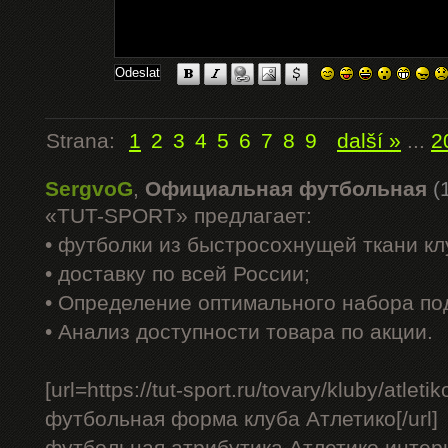
Strana:
1
2
3
4
5
6
7
8
9
další »
...
2
SergvoG
,
Официальная футбольная
(
«TUT-SPORT» предлагает:
• футболки из быстросохнущей ткани к
• доставку по всей России;
• Определение оптимального набора по
• Анализ доступности товара по акции.
[url=https://tut-sport.ru/tovary/kluby/atle
футбольная форма клуба Атлетико[/url]