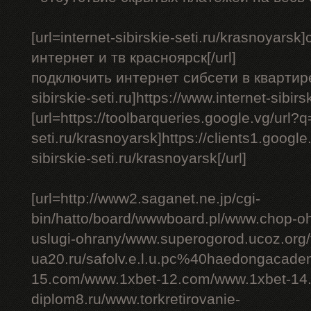
[url=internet-sibirskie-seti.ru/krasnoyar
интернет и тв красноярск[/url]
подключить интернет сибсети в квартире - 
sibirskie-seti.ru]https://www.internet-sibirs
[url=https://toolbarqueries.google.vg/url?q=
seti.ru/krasnoyarsk]https://clients1.google.
sibirskie-seti.ru/krasnoyarsk[/url]
[url=http://www2.saganet.ne.jp/cgi-
bin/hatto/board/wwwboard.pl/www.chop-o
uslugi-ohrany/www.superogorod.ucoz.org
ua20.ru/safolv.e.l.u.pc%40haedongacade
15.com/www.1xbet-12.com/www.1xbet-14.
diplom8.ru/www.torkretirovanie-