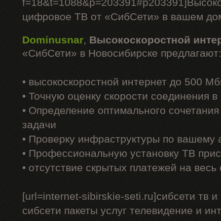
f=18&t=1088&p=203391#p203391]Высоко
цифровое ТВ от «СибСети» в вашем доме
Dominusnar
,
Высокоскоростной инте
«СибСети» в Новосибирске предлагают
• высокоскоростной интернет до 500 Мб
• Точную оценку скорости соединения 
• Определение оптимального сочетания
задачи
• Проверку инфраструктуры по вашему 
• Профессиональную установку ТВ прис
• отсутствие скрытых платежей на весь
[url=internet-sibirskie-seti.ru]сибсети тв 
сибсети пакеты услуг телевидение и интерн