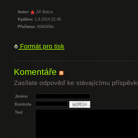
Autor:
Jiří Belza
Vydáno:
1.9.2014 22:40
Přečteno:
4040459x
Formát pro tisk
Komentáře
Zasílate odpověď ke stávajícímu příspěvk
Jméno
Kontrola
Text