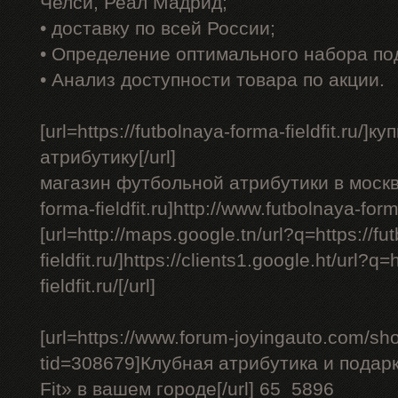
Челси, Реал Мадрид;
• доставку по всей России;
• Определение оптимального набора по
• Анализ доступности товара по акции.
[url=https://futbolnaya-forma-fieldfit.ru/
атрибутику[/url]
магазин футбольной атрибутики в москве -
forma-fieldfit.ru]http://www.futbolnaya-forma-
[url=http://maps.google.tn/url?q=https://f
fieldfit.ru/]https://clients1.google.ht/url?q
fieldfit.ru/[/url]
[url=https://www.forum-joyingauto.com/s
tid=308679]Клубная атрибутика и подарк
Fit» в вашем городе[/url] 65_5896