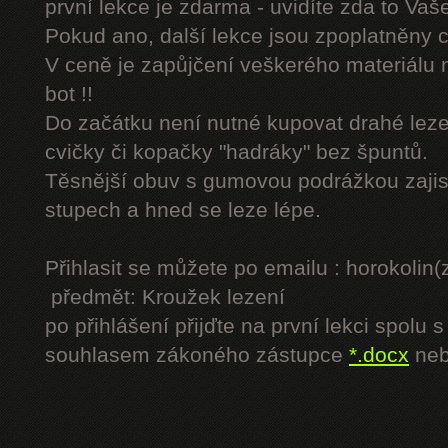
první lekce je zdarma - uvidíte zda to Vaš
Pokud ano, další lekce jsou zpoplatněny
V ceně je zapůjčení veškerého materiálu
bot !!
Do začátku není nutné kupovat drahé lezec
cvičky či kopačky "hadráky" bez špuntů.
Těsnější obuv s gumovou podrážkou zajist
stupech a hned se leze lépe.
Přihlasit se můžete po emailu : horokol
předmět: Kroužek lezení
po přihlášení přijďte na první lekci spol
souhlasem zákoného zástupce
*.docx
ne