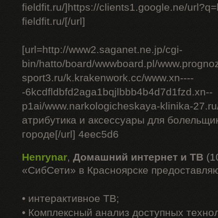
fieldfit.ru/]https://clients1.google.ne/url?q
fieldfit.ru/[/url]
[url=http://www2.saganet.ne.jp/cgi-
bin/hatto/board/wwwboard.pl/www.progno
sport3.ru/k.krakenwork.cc/www.xn----
-6kcdfldbfd2aga1bqjlbbb4b4d7d1fzd.xn--
p1ai/www.narkologicheskaya-klinika-27.ru
атрибутика и аксессуары для болельщико
городе[/url] 4eec5d6
Henrynar
,
Домашний интернет и ТВ
(1
«СибСети» в Красноярске предоставляю
• интерактивное ТВ;
• Комплексный анализ доступных техно