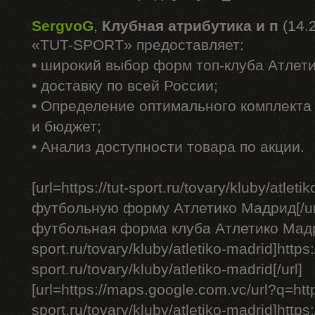
SergvoG
,
Клубная атрибутика и п
(14.
«TUT-SPORT» предоставляет:
• широкий выбор форм топ-клуба Атлет
• доставку по всей России;
• Определение оптимального комплекта 
и бюджет;
• Анализ доступности товара по акции.
[url=https://tut-sport.ru/tovary/kluby/atle
футбольную форму Атлетико Мадрид[/ur
футбольная форма клуба Атлетико Мадрид 
sport.ru/tovary/kluby/atletiko-madrid]https:/
sport.ru/tovary/kluby/atletiko-madrid[/url]
[url=https://maps.google.com.vc/url?q=https
sport.ru/tovary/kluby/atletiko-madrid]http