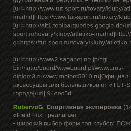
футбольная атрибутика Атлетико интерн
[url=http://www.tut-sport.ru/tovary/kluby/atl
madrid]https://www.tut-sport.ru/tovary/kluby
[url=http://alt1.toolbarqueries.google.de/url
sport.ru/tovary/kluby/atletiko-madrid]http
q=https://tut-sport.ru/tovary/kluby/atletiko-
[url=http://www2.saganet.ne.jp/cgi-
bin/hatto/board/wwwboard.pl/www.arus-
diplom3.ru/www.melbet5010.ru]Официал
аксессуары для болельщиков от «TUT-
городе[/url] 94eec5d
RobervoG
,
Спортивная экипировка
(1
«Field Fit» предлагает:
• широкий выбор форм топ-клубов: ПС