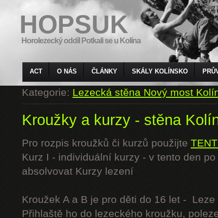
HOPSUK
Horolezecký oddíl Potkali se u Kolína
ACT
O NÁS
ČLÁNKY
SKÁLY KOLÍNSKO
PRŮ
Kategorie:
Lezecká stěna Nový most Kolí
Kroužky a kurzy - stěna Kolí
Pro rozpis kroužků či kurzů použijte
TENT
Kurz I - individuální kurzy - v tento den 
absolvovat Kurzy lezení
Kroužek A a B je pro děti do 16 let - Lez
Přihlaště ho do lezeckého kroužku, polez