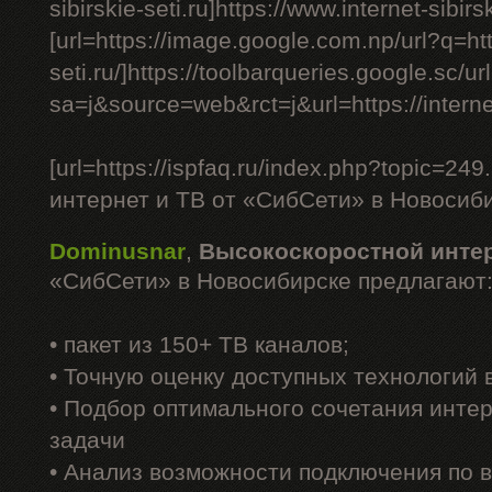
sibirskie-seti.ru]https://www.internet-sibirski
[url=https://image.google.com.np/url?q=http
seti.ru/]https://toolbarqueries.google.sc/ur
sa=j&source=web&rct=j&url=https://internet-s
[url=https://ispfaq.ru/index.php?topic=
интернет и ТВ от «СибСети» в Новосибир
Dominusnar
,
Высокоскоростной инте
«СибСети» в Новосибирске предлагают
• пакет из 150+ ТВ каналов;
• Точную оценку доступных технологий
• Подбор оптимального сочетания интер
задачи
• Анализ возможности подключения по 