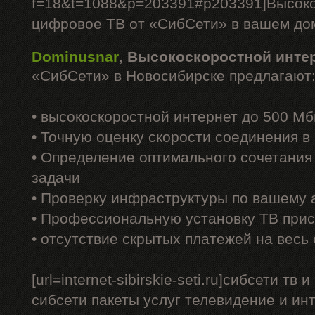
f=18&t=1088&p=203391#p203391]Высоко
цифровое ТВ от «СибСети» в вашем доме
Dominusnar
,
Высокоскоростной инте
«СибСети» в Новосибирске предлагают
• высокоскоростной интернет до 500 Мб
• Точную оценку скорости соединения 
• Определение оптимального сочетания
задачи
• Проверку инфраструктуры по вашему 
• Профессиональную установку ТВ прис
• отсутствие скрытых платежей на весь
[url=internet-sibirskie-seti.ru]сибсети тв 
сибсети пакеты услуг телевидение и интерн