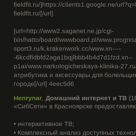
fieldfit.ru/]https://clients1.google.ne/url?q
fieldfit.ru/[/url]
[url=http://www2.saganet.ne.jp/cgi-
bin/hatto/board/wwwboard.pl/www.progno
sport3.ru/k.krakenwork.cc/www.xn----
-6kcdfldbfd2aga1bqjlbbb4b4d7d1fzd.xn--
p1ai/www.narkologicheskaya-klinika-27.ru
атрибутика и аксессуары для болельщико
городе[/url] 4eec5d6
Henrynar
,
Домашний интернет и ТВ
(1
«СибСети» в Красноярске предоставляю
• интерактивное ТВ;
• Комплексный анализ доступных техно