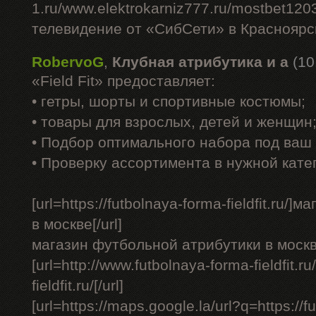
1.ru/www.elektrokarniz777.ru/mostbet120
телевидение от «СибСети» в Красноярск
RobervoG
,
Клубная атрибутика и а
(10
«Field Fit» предоставляет:
• гетры, шорты и спортивные костюмы;
• товары для взрослых, детей и женщин
• Подбор оптимального набора под ваш 
• Проверку ассортимента в нужной кате
[url=https://futbolnaya-forma-fieldfit.ru
в москве[/url]
магазин футбольной атрибутики в москв
[url=http://www.futbolnaya-forma-fieldfit.ru
fieldfit.ru/[/url]
[url=https://maps.google.la/url?q=https://