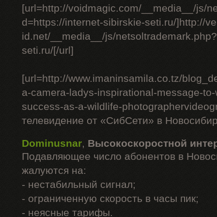
[url=http://voidmagic.com/__media__/js/n
d=https://internet-sibirskie-seti.ru/]http://ve
id.net/__media__/js/netsoltrademark.php?d=
seti.ru/[/url]
[url=http://www.imaninsamila.co.tz/blog_de
a-camera-ladys-inspirational-message-to
success-as-a-wildlife-photographervideo
телевидение от «СибСети» в Новосибирс
Dominusnar
,
Высокоскоростной инте
Подавляющее число абонентов в Новос
жалуются на:
- нестабильный сигнал;
- ограниченную скорость в часы пик;
- неясные тарифы.