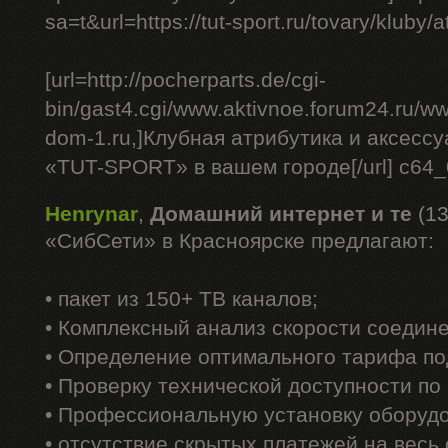
sa=t&url=https://tut-sport.ru/tovary/kluby/at
[url=http://pocherparts.de/cgi-
bin/gast4.cgi/www.aktivnoe.forum24.ru/ww
dom-1.ru,]Клубная атрибутика и аксесс
«TUT-SPORT» в вашем городе[/url] c64
Henrynar
,
Домашний интернет и те
(13
«СибСети» в Красноярске предлагают:
• пакет из 150+ ТВ каналов;
• Комплексный анализ скорости соедин
• Определение оптимального тарифа по
• Проверку технической доступности по
• Профессиональную установку оборуд
• отсутствие скрытых платежей на весь