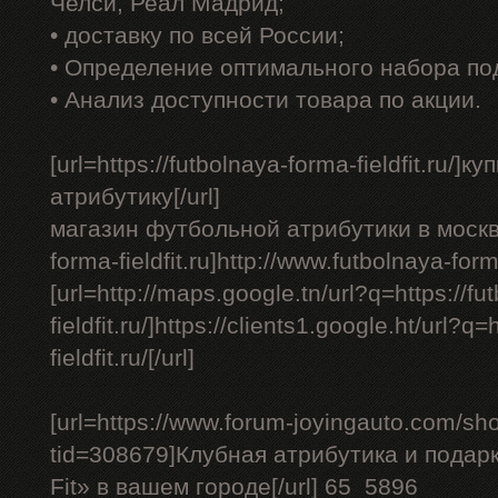
Челси, Реал Мадрид;
• доставку по всей России;
• Определение оптимального набора по
• Анализ доступности товара по акции.
[url=https://futbolnaya-forma-fieldfit.ru/
атрибутику[/url]
магазин футбольной атрибутики в москве -
forma-fieldfit.ru]http://www.futbolnaya-forma-
[url=http://maps.google.tn/url?q=https://f
fieldfit.ru/]https://clients1.google.ht/url?q
fieldfit.ru/[/url]
[url=https://www.forum-joyingauto.com/s
tid=308679]Клубная атрибутика и подарк
Fit» в вашем городе[/url] 65_5896