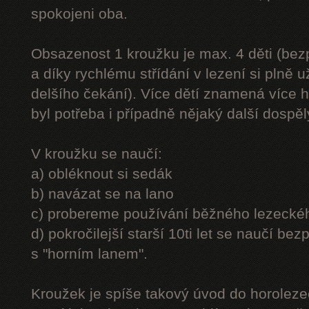
spokojeni oba.
Obsazenost 1 kroužku je max. 4 děti (be
a díky rychlému střídání v lezení si plně u
delšího čekání). Více dětí znamená více h
byl potřeba i případně nějaký další dospě
V kroužku se naučí:
a) obléknout si sedák
b) navázat se na lano
c) probereme používání běžného lezecké
d) pokročilejší starší 10ti let se naučí bez
s "horním lanem".
Kroužek je spíše takový úvod do horolezec