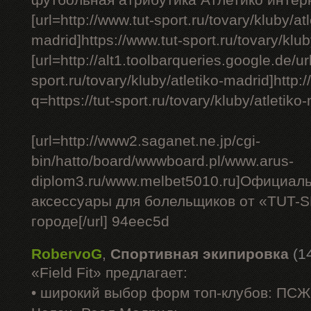
футбольная атрибутика Атлетико интерн
[url=http://www.tut-sport.ru/tovary/kluby/atl
madrid]https://www.tut-sport.ru/tovary/kluby
[url=http://alt1.toolbarqueries.google.de/url
sport.ru/tovary/kluby/atletiko-madrid]http
q=https://tut-sport.ru/tovary/kluby/atletiko-
[url=http://www2.saganet.ne.jp/cgi-
bin/hatto/board/wwwboard.pl/www.arus-
diplom3.ru/www.melbet5010.ru]Официал
аксессуары для болельщиков от «TUT-
городе[/url] 94eec5d
RobervoG
,
Спортивная экипировка
(1
«Field Fit» предлагает:
• широкий выбор форм топ-клубов: ПС