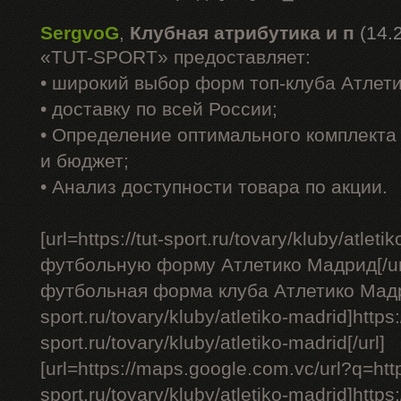
SergvoG
,
Клубная атрибутика и п
(14.
«TUT-SPORT» предоставляет:
• широкий выбор форм топ-клуба Атлет
• доставку по всей России;
• Определение оптимального комплекта 
и бюджет;
• Анализ доступности товара по акции.
[url=https://tut-sport.ru/tovary/kluby/atle
футбольную форму Атлетико Мадрид[/ur
футбольная форма клуба Атлетико Мадрид 
sport.ru/tovary/kluby/atletiko-madrid]https:/
sport.ru/tovary/kluby/atletiko-madrid[/url]
[url=https://maps.google.com.vc/url?q=https
sport.ru/tovary/kluby/atletiko-madrid]http