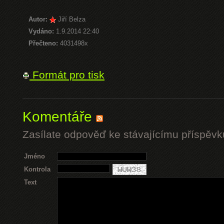
Autor:
Jiří Belza
Vydáno:
1.9.2014 22:40
Přečteno:
4031498x
Formát pro tisk
Komentáře
Zasílate odpověď ke stávajícímu příspěvk
Jméno
Kontrola
Text