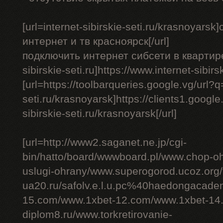
[url=internet-sibirskie-seti.ru/krasnoyar
интернет и тв красноярск[/url]
подключить интернет сибсети в квартире - 
sibirskie-seti.ru]https://www.internet-sibirs
[url=https://toolbarqueries.google.vg/url?q=
seti.ru/krasnoyarsk]https://clients1.google.
sibirskie-seti.ru/krasnoyarsk[/url]
[url=http://www2.saganet.ne.jp/cgi-
bin/hatto/board/wwwboard.pl/www.chop-o
uslugi-ohrany/www.superogorod.ucoz.org
ua20.ru/safolv.e.l.u.pc%40haedongacade
15.com/www.1xbet-12.com/www.1xbet-14.
diplom8.ru/www.torkretirovanie-