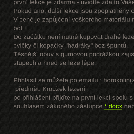
první lekce je zdarma - uvidíte zda to Vaš
Pokud ano, další lekce jsou zpoplatněny
V ceně je zapůjčení veškerého materiálu
bot !!
Do začátku není nutné kupovat drahé lezec
cvičky či kopačky "hadráky" bez špuntů.
Těsnější obuv s gumovou podrážkou zajist
stupech a hned se leze lépe.
Přihlasit se můžete po emailu : horokol
předmět: Kroužek lezení
po přihlášení přijďte na první lekci spol
souhlasem zákoného zástupce
*.docx
ne