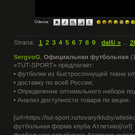
Strana:
1
2
3
4
5
6
7
8
9
další »
...
2
SergvoG
,
Официальная футбольная
(
«TUT-SPORT» предлагает:
• футболки из быстросохнущей ткани к
• доставку по всей России;
• Определение оптимального набора по
• Анализ доступности товара по акции.
[url=https://tut-sport.ru/tovary/kluby/atle
футбольная форма клуба Атлетико[/url]