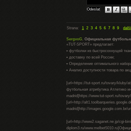
Strana:
1
2
3
4
5
6
7
8
9
dalš
SergvoG
,
Официальная футбольн
«TUT-SPORT» предлагает:
• футболки из быстросохнущей тка
• доставку по всей России;
• Определение оптимального набор
• Анализ доступности товара по акц
[url=https://tut-sport.ru/tovary/klu
футбольная атрибутика Атлетико интер
madrid]https://www.tut-sport.ru/tovary/
[url=http://alt1.toolbarqueries.google.d
madrid]http://images.google.com.br/url?
[url=http://www2.saganet.ne.jp/cgi-bi
diplom3.ru/www.melbet5010.ru]Офи