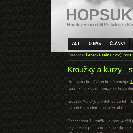
HOPSUK
Horolezecký oddíl Potkali se u Ko
ACT
O NÁS
ČLÁNKY
Kategorie:
Lezecká stěna Nový most 
Kroužky a kurzy - s
Pro rozpis kroužků či kurzů použijte
T
Kurz I - individuální kurzy - v tento
Kroužek A a B je pro děti do 16 let -
po stěně a budete spokojeni oba.
Obsazenost 1 kroužku je max. 4 děti (
užije lezení po stěně bez delšího ček