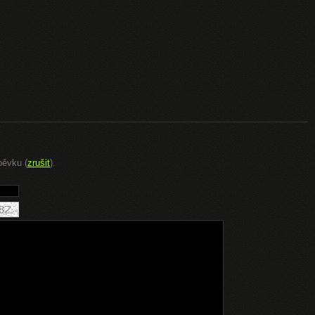
pěvku (
zrušit
).