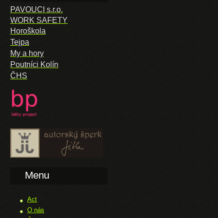
PAVOUCI s.r.o.
WORK SAFETY
Horoškola
Tejpa
My a hory
Poutníci Kolín
ČHS
Menu
Act
O nás