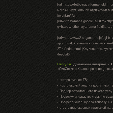
[url=https://futbolnaya-forma-fieldfi
магазин футбольной атрибутики в москв
fieldfit.ru/[/url]
[url=https://maps.google.la/url?q=https:
q=https://futbolnaya-forma-fieldfit.ru/[/
[url=http://www2.saganet.ne.jp/cgi-b
sport3.ru/k.krakenwork.cc/www.xn----
27.ru/index.html,]Клубная атрибутик
4eec5d6
Henrynar
,
Домашний интернет и Т
«СибСети» в Красноярске предоста
• интерактивное ТВ;
• Комплексный анализ доступных т
• Подбор оптимального пакета услу
• Проверку инфраструктуры по ваш
• Профессиональную установку ТВ 
• отсутствие скрытых платежей на 