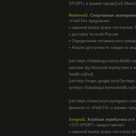
SPORT» в вашем городе[/url] 94eec
RobervoG
,
Спортивная экипировк
«Field Fit» предлагает:
• широкий выбор форм топ-клубов:
• доставку по всей России;
• Определение оптимального набор
• Анализ доступности товара по акц
[url=https://futbolnaya-forma-fieldfit
магазин футбольной атрибутики в москв
fieldfit.ru/[/url]
[url=http://maps.google.tn/url?q=https:/
q=https://futbolnaya-forma-fieldfit.ru/[/
[url=https://www.forum-joyingauto.c
фанатов от «Field Fit» в вашем город
SergvoG
,
Клубная атрибутика и п
«TUT-SPORT» предоставляет:
• широкий выбор форм топ-клуба А