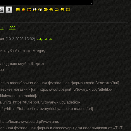
í »
...
202
ая
(19.2.2026 15:02)
odpovědět
ни клуба Атлетико Мадрид;
а под ваш клуб и бюджет;
ии.
by/atletiko-madrid]оригинальная футбольная форма клуба Атлетико[/url]
нет магазин - [url=http://www.tut-sport.ru/tovary/kluby/atletiko-
kluby/atletiko-madrid[/url]
e/url?q=https://tut-sport.ru/tovary/kluby/atletiko-
q=https://tut-sport.ru/tovary/kluby/atletiko-madrid[/url]
n/hatto/board/wwwboard.pl/www.arus-
циальная футбольная форма и аксессуары для болельщиков от «TUT-