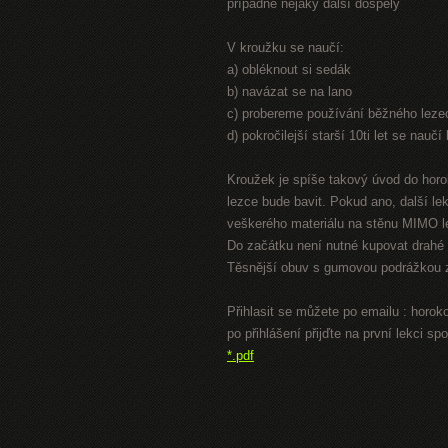
případně nějaký další dospělý
V kroužku se naučí:
a) obléknout si sedák
b) navázat se na lano
c) probereme používání běžného leze
d) pokročilejší starší 10ti let se nauč
Kroužek je spíše takový úvod do horol
lezce bude bavit. Pokud ano, další l
veškerého materiálu na stěnu MIMO 
Do začátku není nutné kupovat drahé 
Těsnější obuv s gumovou podrážkou za
Přihlasit se můžete po emailu : hor
po přihlášení přijďte na první lekc
*.pdf