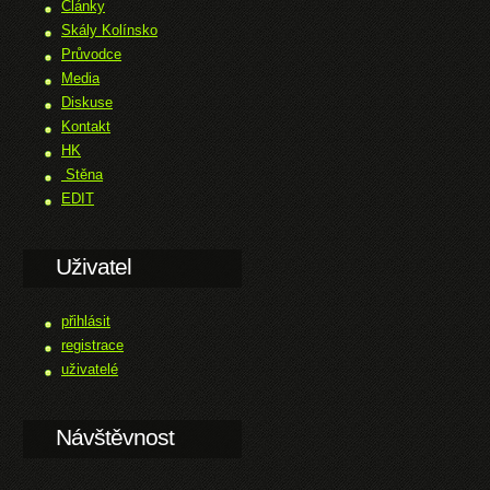
Články
Skály Kolínsko
Průvodce
Media
Diskuse
Kontakt
HK
Stěna
EDIT
Uživatel
přihlásit
registrace
uživatelé
Návštěvnost