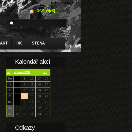
RSS zdroj
AKT
HK
STĚNA
Kalendář akcí
«
srpen 2026
»
Po
3
10
17
24
Út
4
11
18
25
St
5
12
19
26
Čt
6
13
20
27
Pá
7
14
21
28
So
1
8
15
22
29
Ne
2
9
16
23
30
Odkazy