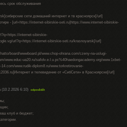
весь срок обслуживания
oyarsk]сибирские сети домашний интернет и тв красноярск[/url]
 - [url=https://internet-sibirskie-seti.ru]https://www.internet-sibirskie-
l?q=https://internet-sibirskie-
gle.vg/url?q=https://internet-sibirskie-seti.ru/krasnoyarsk[/url]
in/hatto/board/wwwboard.pl/www.chop-ohrana.com/czeny-na-uslugi-
rum/www.educ-ua20.ru/safolv.e.l.u.pc%40haedongacademy.org/www.1xbet-
4.com/www.rudik-diplom8.ru/www.torkretirovanie-
t12036.ru]Интернет и телевидение от «СибСети» в Красноярске[/url]
а
(10.2.2026 6:10)
odpovědět
мы;
нщин;
ваш клуб и бюджет;
категории.