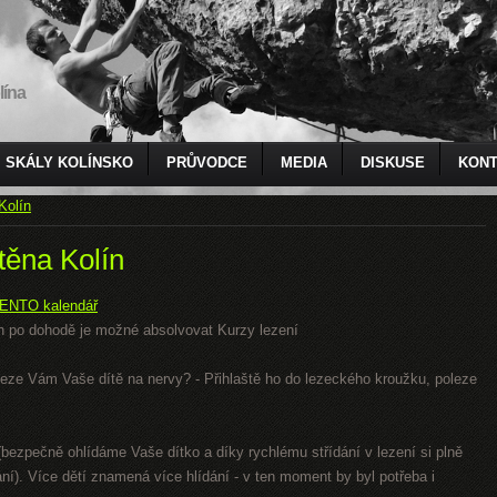
lína
SKÁLY KOLÍNSKO
PRŮVODCE
MEDIA
DISKUSE
KONT
Kolín
těna Kolín
ENTO kalendář
 den po dohodě je možné absolvovat Kurzy lezení
 Leze Vám Vaše dítě na nervy? - Přihlaště ho do lezeckého kroužku, poleze
bezpečně ohlídáme Vaše dítko a díky rychlému střídání v lezení si plně
ání). Více dětí znamená více hlídání - v ten moment by byl potřeba i