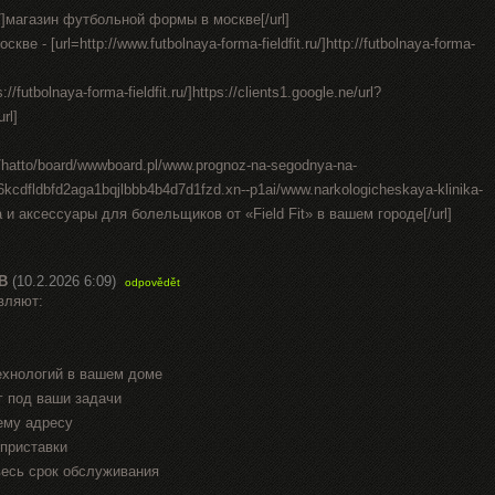
t.ru/]магазин футбольной формы в москве[/url]
е - [url=http://www.futbolnaya-forma-fieldfit.ru/]http://futbolnaya-forma-
//futbolnaya-forma-fieldfit.ru/]https://clients1.google.ne/url?
url]
in/hatto/board/wwwboard.pl/www.prognoz-na-segodnya-na-
-6kcdfldbfd2aga1bqjlbbb4b4d7d1fzd.xn--p1ai/www.narkologicheskaya-klinika-
а и аксессуары для болельщиков от «Field Fit» в вашем городе[/url]
В
(10.2.2026 6:09)
odpovědět
вляют:
ехнологий в вашем доме
г под ваши задачи
ему адресу
приставки
весь срок обслуживания