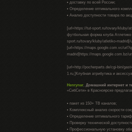
• доставку по всей России;
• Определение оптимального компл
• Анализ доступности товара по акц
[url=https://tut-sport.ru/tovary/klu
футбольная форма клуба Атлетико Мадри
sport.ru/tovary/kluby/atletiko-madrid[/u
[url=https://maps.google.com.vc/url?q=h
madrid]https://maps.google.com.bz/url?
[url=http://pocherparts.de/cgi-bin/ga
1.ru,]Клубная атрибутика и аксесс
Henrynar
,
Домашний интернет и т
«СибСети» в Красноярске предлага
• пакет из 150+ ТВ каналов;
• Комплексный анализ скорости со
• Определение оптимального тариф
• Проверку технической доступност
• Профессиональную установку об