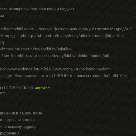
екта экипировки под ваш клуб и бюджет;
ии.
by/atletiko-madrid]купить клубную футбольную форму Атлетико Мадрид[/url]
д - [url=http://tut-sport.ru/tovary/kluby/atletiko-madrid]https://tut-
rl]
ttps://tut-sport.ru/tovary/kluby/atletiko-
sa=t&url=https://tut-sport.ru/tovary/kluby/atletiko-madrid[/url]
st4.cgi/www.aktivnoe.forum24.ru/www.rozhau.ru/narkolog-na-dom-
уары для болельщиков от «TUT-SPORT» в вашем городе[/url] c64_0b3
е
(13.2.2026 15:38)
odpovědět
ют:
единения в вашем доме
а под ваши задачи
и по вашему адресу
орудования