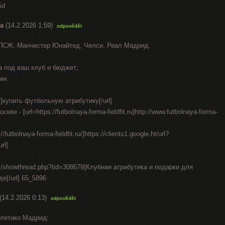
5d
а
(14.2.2026 1:59)
odpovědět
 ПСЖ, Манчестер Юнайтед, Челси, Реал Мадрид;
а под ваш клуб и бюджет;
ии.
.ru/]купить футбольную атрибутику[/url]
е - [url=https://futbolnaya-forma-fieldfit.ru]http://www.futbolnaya-forma-
/futbolnaya-forma-fieldfit.ru/]https://clients1.google.ht/url?
url]
om/showthread.php?tid=308679]Клубная атрибутика и подарки для
е[/url] 65_5896
(14.2.2026 0:13)
odpovědět
тлетико Мадрид;