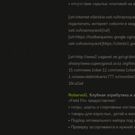
• отсутствие скрытых платежей на 
[url=internet-sibirskie-seti.ru/krasn
подключить интернет сибсети в квартире
seti.ru/krasnoyarsk[/url]
[url=https://toolbarqueries.google.vg/ur
seti.ru/krasnoyarsk]https://clients1.goo
[url=http://www2.saganet.ne.jp/cgi-b
ohrany/www.superogorod.ucoz.org/fo
15.com/www.1xbet-12.com/www.1xbet-1
1.ru/www.elektrokarniz777.ru/mostbe
18ca2ad
RobervoG
,
Клубная атрибутика и 
«Field Fit» предоставляет:
• гетры, шорты и спортивные костю
• товары для взрослых, детей и же
• Подбор оптимального набора под 
• Проверку ассортимента в нужной 