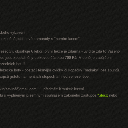
ckého vybavení.
í bezpečně jistit i své kamarády s "horním lanem".
ezectví, obsahuje 6 lekcí, první lekce je zdarma - uvidíte zda to Vašeho
ekce jsou zpoplatněny celkovou částkou
700 Kč
. V ceně je zapůjčení
lezeckých bot !!
lezecké boty - postačí těsnější cvičky či kopačky "hadráky" bez špuntů.
jistí jistotu na menších stupech a hned se leze lépe.
okolin(zavináč)gmail.com předmět: Kroužek lezení
i spolu s vyplněným písemným souhlasem zákoného zástupce
*.docx
nebo