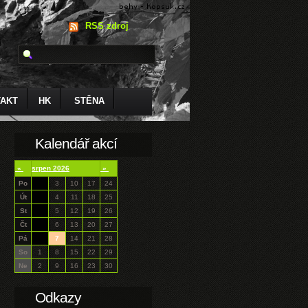
RSS zdroj
AKT
HK
STĚNA
Kalendář akcí
«
srpen 2026
»
Po
3
10
17
24
Út
4
11
18
25
St
5
12
19
26
Čt
6
13
20
27
Pá
7
14
21
28
So
1
8
15
22
29
Ne
2
9
16
23
30
Odkazy