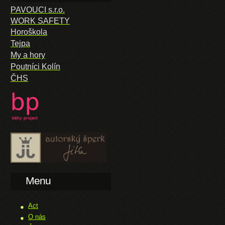
PAVOUCI s.r.o.
WORK SAFETY
Horoškola
Tejpa
My a hory
Poutníci Kolín
ČHS
Menu
Act
O nás