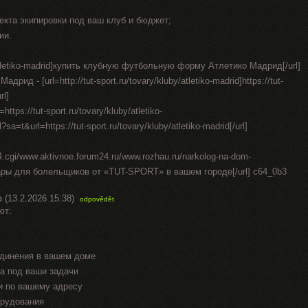
екта экипировки под ваш клуб и бюджет;
ии.
by/atletiko-madrid]купить клубную футбольную форму Атлетико Мадрид[/url]
д - [url=http://tut-sport.ru/tovary/kluby/atletiko-madrid]https://tut-
rl]
ttps://tut-sport.ru/tovary/kluby/atletiko-
sa=t&url=https://tut-sport.ru/tovary/kluby/atletiko-madrid[/url]
st4.cgi/www.aktivnoe.forum24.ru/www.rozhau.ru/narkolog-na-dom-
уары для болельщиков от «TUT-SPORT» в вашем городе[/url] c64_0b3
е
(13.2.2026 15:38)
odpovědět
ют:
единения в вашем доме
а под ваши задачи
и по вашему адресу
орудования