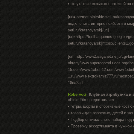
• отсутствие скрытых платежей на 
[url=internet-sibirskie-seti.ru/krasn
подключить интернет сибсети в квартире
seti.ru/krasnoyarsk[/url]
[url=https://toolbarqueries.google.vg/ur
seti.ru/krasnoyarsk]https://clients1.goo
[url=http://www2.saganet.ne.jp/cgi-b
ohrany/www.superogorod.ucoz.org/fo
15.com/www.1xbet-12.com/www.1xbet-1
1.ru/www.elektrokarniz777.ru/mostbe
18ca2ad
RobervoG
,
Клубная атрибутика и 
«Field Fit» предоставляет:
• гетры, шорты и спортивные костю
• товары для взрослых, детей и же
• Подбор оптимального набора под 
• Проверку ассортимента в нужной 