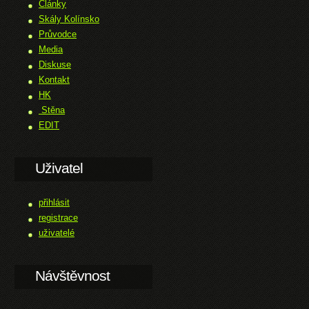
Články
Skály Kolínsko
Průvodce
Media
Diskuse
Kontakt
HK
Stěna
EDIT
Uživatel
přihlásit
registrace
uživatelé
Návštěvnost