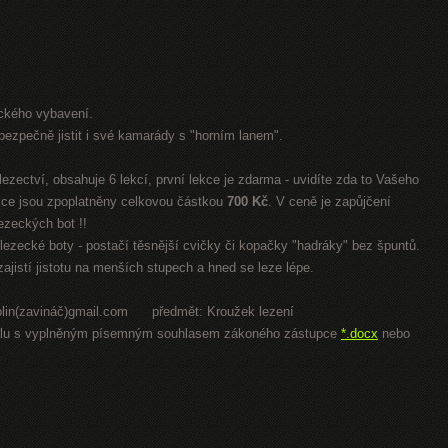
ckého vybavení.
í bezpečně jistit i své kamarády s "horním lanem".
ezectví, obsahuje 6 lekcí, první lekce je zdarma - uvidíte zda to Vašeho
ekce jsou zpoplatněny celkovou částkou
700 Kč
. V ceně je zapůjčení
lezeckých bot !!
lezecké boty - postačí těsnější cvičky či kopačky "hadráky" bez špuntů.
jistí jistotu na menších stupech a hned se leze lépe.
okolin(zavináč)gmail.com předmět: Kroužek lezení
i spolu s vyplněným písemným souhlasem zákoného zástupce
*.docx
nebo