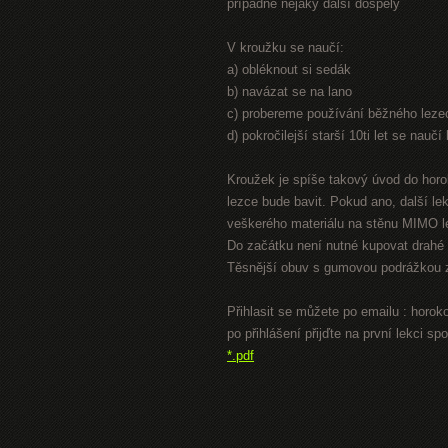
případně nějaký další dospělý
V kroužku se naučí:
a) obléknout si sedák
b) navázat se na lano
c) probereme používání běžného leze
d) pokročilejší starší 10ti let se nauč
Kroužek je spíše takový úvod do horol
lezce bude bavit. Pokud ano, další l
veškerého materiálu na stěnu MIMO 
Do začátku není nutné kupovat drahé 
Těsnější obuv s gumovou podrážkou za
Přihlasit se můžete po emailu : hor
po přihlášení přijďte na první lekc
*.pdf