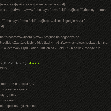
t.ru/]магазин футбольной формы в москве[/url]
е - [url=http://www.futbolnaya-forma-fieldfit.ru/]http://futbolnaya-forma-
//futbolnaya-forma-fieldfit.ru/]https://clients1.google.ne/url?
url]
in/hatto/board/wwwboard.pl/www.prognoz-na-segodnya-na-
-6kcdfldbfd2aga1bqjlbbb4b4d7d1fzd.xn--p1ai/www.narkologicheskaya-klinika-
а и аксессуары для болельщиков от «Field Fit» в вашем городе[/url]
В
(10.2.2026 6:09)
odpovědět
вляют:
ехнологий в вашем доме
г под ваши задачи
ему адресу
приставки
весь срок обслуживания