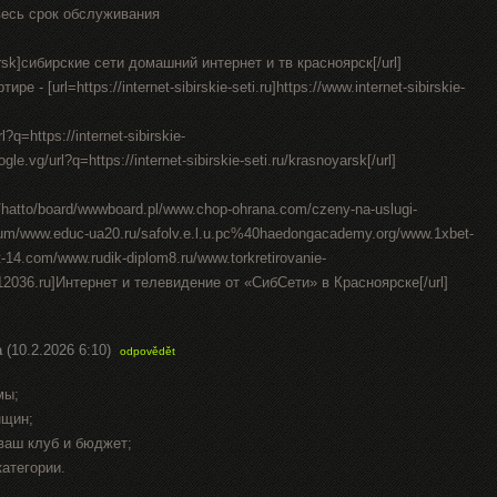
весь срок обслуживания
oyarsk]сибирские сети домашний интернет и тв красноярск[/url]
 - [url=https://internet-sibirskie-seti.ru]https://www.internet-sibirskie-
l?q=https://internet-sibirskie-
gle.vg/url?q=https://internet-sibirskie-seti.ru/krasnoyarsk[/url]
in/hatto/board/wwwboard.pl/www.chop-ohrana.com/czeny-na-uslugi-
rum/www.educ-ua20.ru/safolv.e.l.u.pc%40haedongacademy.org/www.1xbet-
4.com/www.rudik-diplom8.ru/www.torkretirovanie-
t12036.ru]Интернет и телевидение от «СибСети» в Красноярске[/url]
а
(10.2.2026 6:10)
odpovědět
мы;
нщин;
ваш клуб и бюджет;
категории.