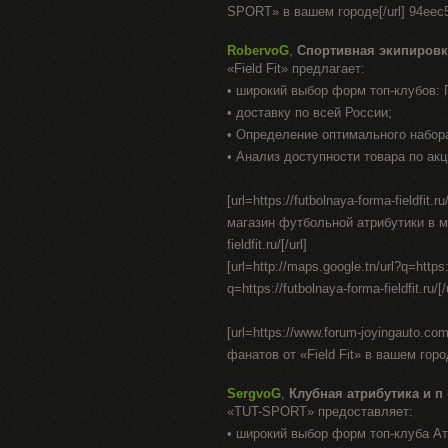
SPORT» в вашем городе[/url] 94eec
RobervoG
,
Спортивная экипировк
«Field Fit» предлагает:
• широкий выбор форм топ-клубов:
• доставку по всей России;
• Определение оптимального набор
• Анализ доступности товара по акц
[url=https://futbolnaya-forma-fieldfit
магазин футбольной атрибутики в москв
fieldfit.ru/[/url]
[url=http://maps.google.tn/url?q=https:/
q=https://futbolnaya-forma-fieldfit.ru/[/
[url=https://www.forum-joyingauto.c
фанатов от «Field Fit» в вашем город
SergvoG
,
Клубная атрибутика и п
«TUT-SPORT» предоставляет:
• широкий выбор форм топ-клуба А