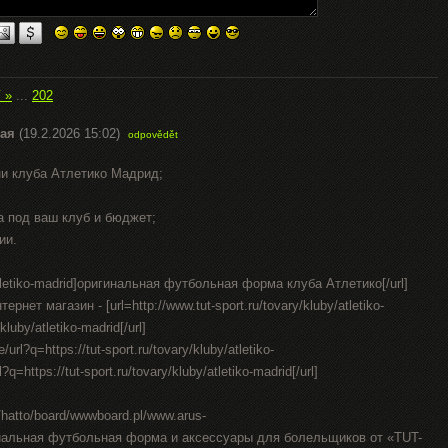
í »
...
202
ая
(19.2.2026 15:02)
odpovědět
ни клуба Атлетико Мадрид;
а под ваш клуб и бюджет;
ии.
by/atletiko-madrid]оригинальная футбольная форма клуба Атлетико[/url]
нет магазин - [url=http://www.tut-sport.ru/tovary/kluby/atletiko-
kluby/atletiko-madrid[/url]
e/url?q=https://tut-sport.ru/tovary/kluby/atletiko-
q=https://tut-sport.ru/tovary/kluby/atletiko-madrid[/url]
n/hatto/board/wwwboard.pl/www.arus-
циальная футбольная форма и аксессуары для болельщиков от «TUT-