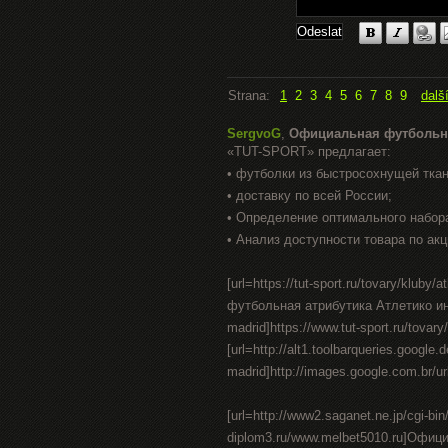
Strana:
1
2
3
4
5
6
7
8
9
dalš
SergvoG
,
Официальная футбольн
«TUT-SPORT» предлагает:
• футболки из быстросохнущей тка
• доставку по всей России;
• Определение оптимального набор
• Анализ доступности товара по акц
[url=https://tut-sport.ru/tovary/klu
футбольная атрибутика Атлетико интер
madrid]https://www.tut-sport.ru/tovary/
[url=http://alt1.toolbarqueries.google.d
madrid]http://images.google.com.br/url?
[url=http://www2.saganet.ne.jp/cgi-bi
diplom3.ru/www.melbet5010.ru]Офи