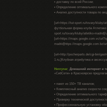
• доставку по всей России;
• Определение оптимального компл
• Анализ доступности товара по акц
[url=https://tut-sport.ru/tovary/klu
футбольная форма клуба Атлетико Мадри
sport.ru/tovary/kluby/atletiko-madrid[/u
[url=https://maps.google.com.vc/url?q=h
madrid]https://maps.google.com.bz/url?
[url=http://pocherparts.de/cgi-bin/ga
1.ru,]Клубная атрибутика и аксесс
Henrynar
,
Домашний интернет и т
«СибСети» в Красноярске предлага
• пакет из 150+ ТВ каналов;
• Комплексный анализ скорости со
• Определение оптимального тариф
• Проверку технической доступност
• Профессиональную установку об