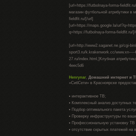
[url=https://futbolnaya-forma-fieldfi
магазин футбольной атрибутики в москв
fieldfit.ru/[/url]
[url=https://maps.google.la/url?q=https:
q=https://futbolnaya-forma-fieldfit.ru/[/
[url=http://www2.saganet.ne.jp/cgi-b
sport3.ru/k.krakenwork.cc/www.xn----
27.ru/index.html,]Клубная атрибутик
4eec5d6
Henrynar
,
Домашний интернет и Т
«СибСети» в Красноярске предоста
• интерактивное ТВ;
• Комплексный анализ доступных т
• Подбор оптимального пакета услу
• Проверку инфраструктуры по ваш
• Профессиональную установку ТВ 
• отсутствие скрытых платежей на 