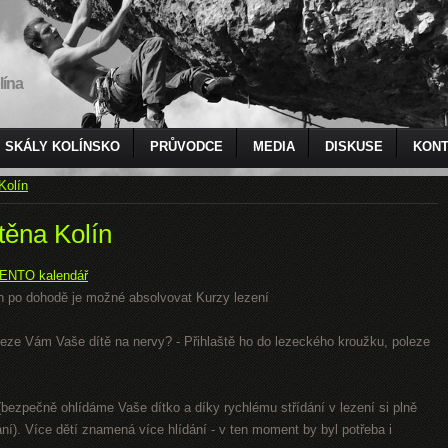
lína
SKÁLY KOLÍNSKO
PRŮVODCE
MEDIA
DISKUSE
KONT
Kolín
těna Kolín
ENTO kalendář
 den po dohodě je možné absolvovat Kurzy lezení
 Leze Vám Vaše dítě na nervy? - Přihlaště ho do lezeckého kroužku, poleze
bezpečně ohlídáme Vaše dítko a díky rychlému střídání v lezení si plně
ání). Více dětí znamená více hlídání - v ten moment by byl potřeba i