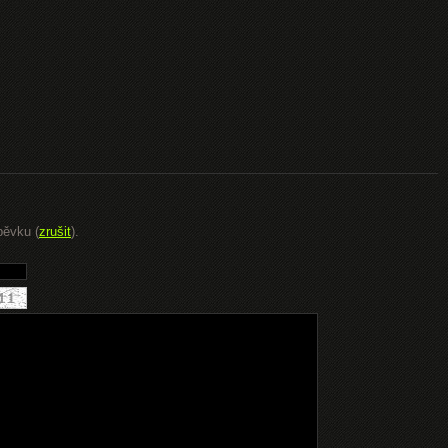
pěvku (
zrušit
).