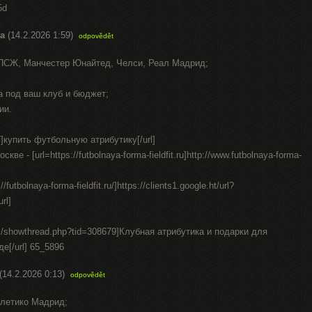
5d
а
(14.2.2026 1:59)
odpovědět
 ПСЖ, Манчестер Юнайтед, Челси, Реал Мадрид;
а под ваш клуб и бюджет;
ии.
.ru/]купить футбольную атрибутику[/url]
е - [url=https://futbolnaya-forma-fieldfit.ru]http://www.futbolnaya-forma-
/futbolnaya-forma-fieldfit.ru/]https://clients1.google.ht/url?
url]
om/showthread.php?tid=308679]Клубная атрибутика и подарки для
е[/url] 65_5896
(14.2.2026 0:13)
odpovědět
тлетико Мадрид;