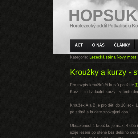
HOPSUK
Horolezecký oddíl Potkali se u Ko
ACT
O NÁS
ČLÁNKY
Kategorie:
Lezecká stěna Nový most 
Kroužky a kurzy - s
Pro rozpis kroužků či kurzů použijte
T
Kurz I - individuální kurzy - v tento
Kroužek A a B je pro děti do 16 let -
po stěně a budete spokojeni oba.
Obsazenost 1 kroužku je max. 4 děti (
užije lezení po stěně bez delšího ček