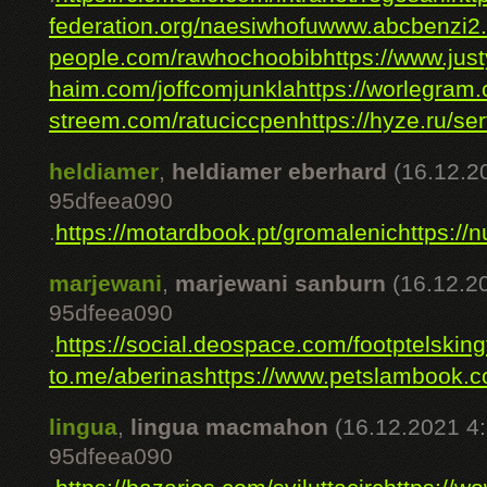
federation.org/naesiwhofu
www.abcbenzi2.c
people.com/rawhochoobib
https://www.jus
haim.com/joffcomjunkla
https://worlegram.
streem.com/ratuciccpen
https://hyze.ru/ser
heldiamer
,
heldiamer eberhard
(16.12.2
95dfeea090
.
https://motardbook.pt/gromalenic
https://n
marjewani
,
marjewani sanburn
(16.12.2
95dfeea090
.
https://social.deospace.com/footptelskingf
to.me/aberinas
https://www.petslambook.c
lingua
,
lingua macmahon
(16.12.2021 4:
95dfeea090