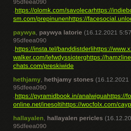
95dfeea090
.
https://olomk.com/savolecar
https://indie
sm.com/prepinunen
https://facesocial.unl
paywya
,
paywya latorie
(16.12.2021 5:57
95dfeea090
.
https://insta.tel/banddistderli
https://www.
walker.com/lefwdyssioterg
https://hamzlin
chats.com/preskiwide
hethjamy
,
hethjamy stones
(16.12.2021 
95dfeea090
.
https://pyramidbook.in/analwigua
https:/
online.net/inesolti
https://wocfolx.com/cayp
hallayalen
,
hallayalen pericles
(16.12.20
95dfeea090