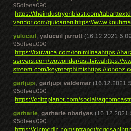
95dfeea090
.
https://theindustryonblast.com/tabarttext
vendor.com/quicaneni
https://www.kouhma
yalucail
,
yalucail jarrott
(16.12.2021 5:09
95dfeea090
.
https://txuwuca.com/tonimilnaa
https://ha
servers.com/wowonder/usatviwa
https://w
streem.com/keyreerphimis
https://ionooz.
garljupi
,
garljupi valdemar
(16.12.2021 5
95dfeea090
.
https://editzplanet.com/social/aqcomcas
garharle
,
garharle obadyas
(16.12.2021 
95dfeea090
.
https://cicmedic.com/intranet/regesani
htt