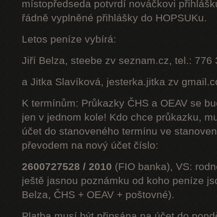
místopředseda potvrdí nováčkovi přihláš
řádně vyplněné přihlášky do HOPSUKu.
Letos peníze vybírá:
Jiří Belza, steebe zv seznam.cz, tel.: 776
a Jitka Slavíková, jesterka.jitka zv gmail.
K termínům: Průkazky ČHS a OEAV se bud
jen v jednom kole! Kdo chce průkazku, mus
účet do stanoveného termínu ve stanoven
převodem na nový účet číslo:
2600727528 / 2010
(FIO banka), VS: rodné
ještě jasnou poznámku od koho peníze jsou
Belza, ČHS + OEAV + poštovné).
Platba musí být připsána na účet do pond