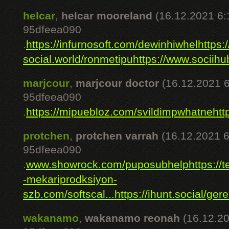
helcar
,
helcar mooreland
(16.12.2021 6:
95dfeea090
.
https://infurnosoft.com/dewinhiwhel
https:
social.world/ronmetipu
https://www.sociih
marjcour
,
marjcour doctor
(16.12.2021 6
95dfeea090
.
https://mipuebloz.com/svildimpwhatne
htt
protchen
,
protchen varrah
(16.12.2021 6
95dfeea090
.
www.showrock.com/puposubhelp
https://
-mekariprodksiyon-
szb.com/softscal...
https://ihunt.social/ger
wakanamo
,
wakanamo reonah
(16.12.20