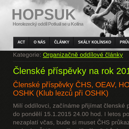
HOPSUK
Horolezecký oddíl Potkali se u Kolína
ACT
O NÁS
ČLÁNKY
SKÁLY KOLÍNSKO
PRŮ
Kategorie:
Organizačně oddílové články
Členské příspěvky na rok 20
Členské příspěvky ČHS, OEAV, 
OSHK (Klub lezců při OSHK)
Milí oddílovci, začínáme přijímat členské
do pondělí 15.1.2015 24.00 hod. I letos p
nezaplatí včas, bude si muset ČHS průkaz