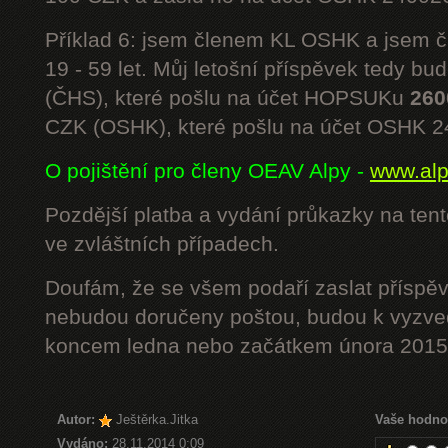
Příklad 6: jsem členem KL OSHK a jsem
19 - 59 let. Můj letošní příspěvek tedy bu
(ČHS), které pošlu na účet HOPSUKu
260
CZK (OSHK), které pošlu na účet OSHK 
O pojištění pro členy OEAV Alpy -
www.alpe
Pozdější platba a vydání průkazky na ten
ve zvláštních případech.
Doufám, že se všem podaří zaslat příspěv
nebudou doručeny poštou, budou k vyzved
koncem ledna nebo začátkem února 2015.
Autor:
Ještěrka.Jitka
Vaše hodno
Vydáno:
28.11.2014 0:09