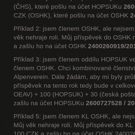
(ČHS), které pošlu na účet HOPSUKu
260
CZK (OSHK), které pošlu na účet OSHK
2
Příklad 2: jsem členem OSHK, ale nejs
věk nehraje roli. Můj příspěvek do OSHK 
a zašlu ho na účet OSHK
2400260919/20
Příklad 3: jsem členem oddílu HOPSUK ve
členem OSHK. Chci kombinované členst
Alpenverein. Dále žádám, aby mi byly prů
příspěvek na tento rok tedy bude v celko
OEAV) + 100 (HOPSUK) + 30 (česká pošta
zašlu na účet HOPSUKu
2600727528 / 2
Příklad 5: jsem členem KL OSHK, ale n
Můj věk nehraje roli. Můj příspěvek do K
100 CZK a zašlu ho na účet OSHK 24002