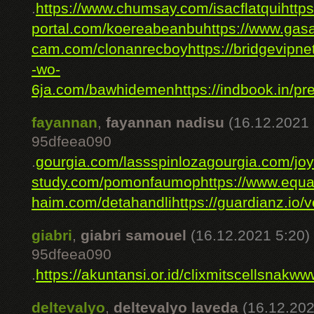
.
https://www.chumsay.com/isacflatqui
http
portal.com/koereabeanbu
https://www.gas
cam.com/clonanrecboy
https://bridgevipn
-wo-
6ja.com/bawhidemen
https://indbook.in/pr
fayannan
,
fayannan nadisu
(16.12.2021 
95dfeea090
.
gourgia.com/lassspinloza
gourgia.com/joy
study.com/pomonfaumop
https://www.equa
haim.com/detahandli
https://guardianz.io/
giabri
,
giabri samouel
(16.12.2021 5:20)
95dfeea090
.
https://akuntansi.or.id/clixmitscellsnak
www
deltevalyo
,
deltevalyo laveda
(16.12.202