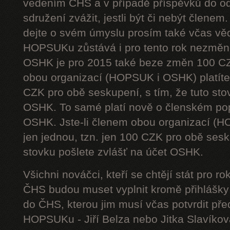
vedením ČHS a v případě příspěvků do od
sdružení zvážit, jestli být či nebýt členem
dejte o svém úmyslu prosím také včas vě
HOPSUKu zůstává i pro tento rok nezměn
OSHK je pro 2015 také beze změn 100 CZ
obou organizací (HOPSUK i OSHK) platíte 
CZK pro obě seskupení, s tím, že tuto sto
OSHK. To samé platí nově o členském pop
OSHK. Jste-li členem obou organizací (H
jen jednou, tzn. jen 100 CZK pro obě sesku
stovku pošlete zvlášť na účet OSHK.
Všichni nováčci, kteří se chtějí stát pro
ČHS budou muset vyplnit kromě přihlášk
do ČHS, kterou jim musí včas potvrdit př
HOPSUKu - Jiří Belza nebo Jitka Slavíkov