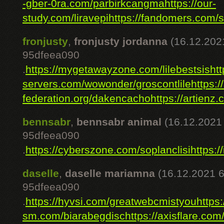
-gber-0ra.com/parbirkcangma
https://our-
study.com/liravepi
https://fandomers.com/
fronjusty
,
fronjusty jordanna
(16.12.202
95dfeea090
.
https://mygetawayzone.com/lilebestsis
ht
servers.com/wowonder/groscontlile
https:
federation.org/dakencacho
https://artienz
bennsabr
,
bennsabr animal
(16.12.2021
95dfeea090
.
https://cyberszone.com/soplanclisi
https:
daselle
,
daselle mariamna
(16.12.2021 6
95dfeea090
.
https://hyvsi.com/greatwebcmistyou
https
sm.com/biarabegdisc
https://axisflare.com