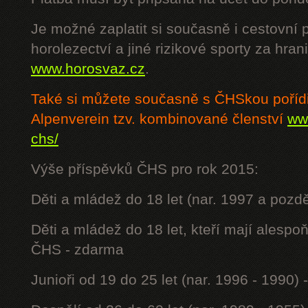
Je možné zaplatit si současně i cestovní 
horolezectví a jiné rizikové sporty za hra
www.horosvaz.cz
.
Také si můžete současně s ČHSkou poříd
Alpenverein tzv. kombinované členství
www
chs/
Výše příspěvků ČHS pro rok 2015:
Děti a mládež do 18 let (nar. 1997 a pozdě
Děti a mládež do 18 let, kteří mají alesp
ČHS - zdarma
Junioři od 19 do 25 let (nar. 1996 - 1990) 