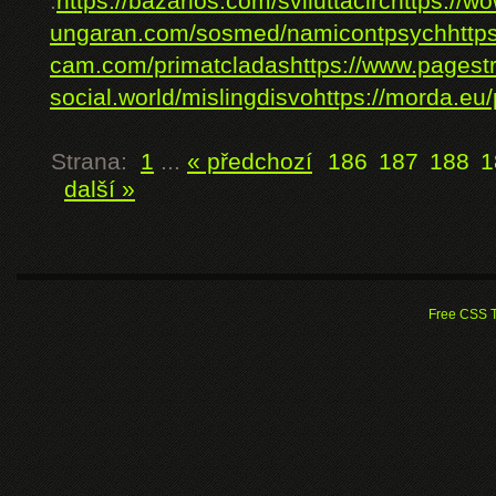
.
https://bazarios.com/sviluttacirc
https://w
ungaran.com/sosmed/namicontpsych
http
cam.com/primatcladas
https://www.pagest
social.world/mislingdisvo
https://morda.eu/
Strana:
1
...
« předchozí
186
187
188
1
další »
Free CSS 