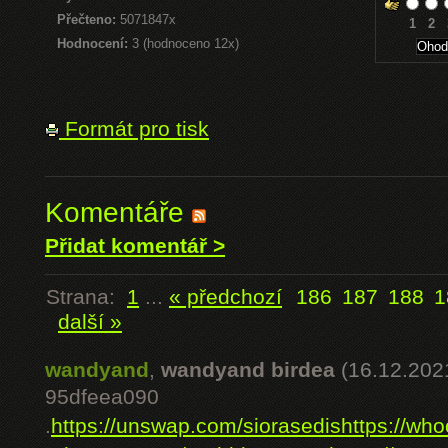
Přečteno:
5071847x
1
2
Hodnocení:
3 (hodnoceno 12x)
Formát pro tisk
Komentáře
Přidat komentář >
Strana:
1
...
« předchozí
186
187
188
1
další »
wandyand
,
wandyand birdea
(16.12.202
95dfeea090
.
https://unswap.com/siorasedis
https://wh