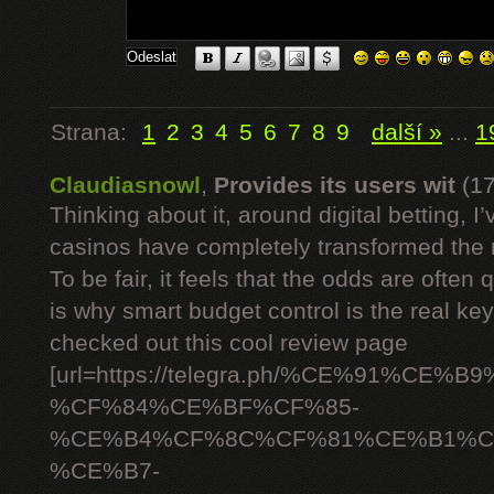
Strana:
1
2
3
4
5
6
7
8
9
další »
...
1
Claudiasnowl
,
Provides its users wit
(1
Thinking about it, around digital betting,
casinos have completely transformed the 
To be fair, it feels that the odds are often
is why smart budget control is the real ke
checked out this cool review page
[url=https://telegra.ph/%CE%91%C
%CF%84%CE%BF%CF%85-
%CE%B4%CF%8C%CF%81%CE%B1%C
%CE%B7-