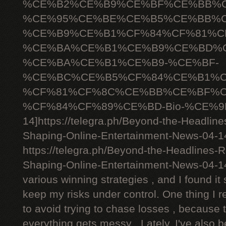
%CE%B2%CE%B9%CE%BF%CE%BB%C
%CE%95%CE%BE%CE%B5%CE%BB%C
%CE%B9%CE%B1%CF%84%CF%81%C
%CE%BA%CE%B1%CE%B9%CE%BD%C
%CE%BA%CE%B1%CE%B9-%CE%BF-
%CE%BC%CE%B5%CF%84%CE%B1%C
%CF%81%CF%8C%CE%BB%CE%BF%C
%CF%84%CF%89%CE%BD-Bio-%CE%9D
14]https://telegra.ph/Beyond-the-Headlin
Shaping-Online-Entertainment-News-04-14[
https://telegra.ph/Beyond-the-Headlines-
Shaping-Online-Entertainment-News-04-1
various winning strategies , and I found it 
keep my risks under control. One thing I r
to avoid trying to chase losses , because 
everything gets messy . Lately, I've also 