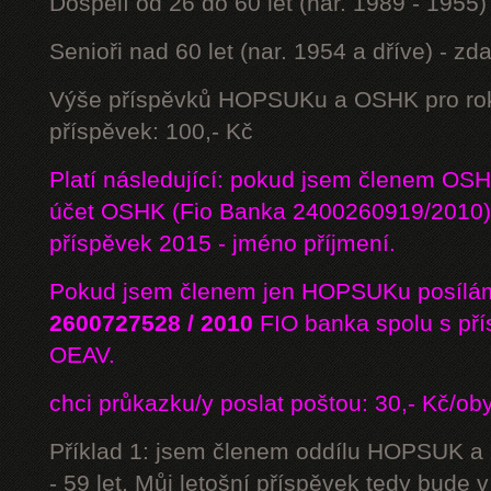
Dospělí od 26 do 60 let (nar. 1989 - 1955)
Senioři nad 60 let (nar. 1954 a dříve) - z
Výše příspěvků HOPSUKu a OSHK pro rok
příspěvek: 100,- Kč
Platí následující: pokud jsem členem OS
účet OSHK (Fio Banka 2400260919/2010) 
příspěvek 2015 - jméno příjmení.
Pokud jsem členem jen HOPSUKu posílám
2600727528 / 2010
FIO banka
spolu s př
OEAV.
chci průkazku/y poslat poštou: 30,- Kč/ob
Příklad 1: jsem členem oddílu HOPSUK a
- 59 let. Můj letošní příspěvek tedy bude 