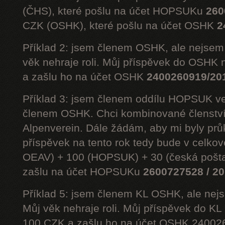
(ČHS), které pošlu na účet HOPSUKu
260
CZK (OSHK), které pošlu na účet OSHK
2
Příklad 2: jsem členem OSHK, ale nejs
věk nehraje roli. Můj příspěvek do OSHK 
a zašlu ho na účet OSHK
2400260919/20
Příklad 3: jsem členem oddílu HOPSUK ve
členem OSHK. Chci kombinované členst
Alpenverein. Dále žádám, aby mi byly prů
příspěvek na tento rok tedy bude v celko
OEAV) + 100 (HOPSUK) + 30 (česká pošta
zašlu na účet HOPSUKu
2600727528 / 2
Příklad 5: jsem členem KL OSHK, ale n
Můj věk nehraje roli. Můj příspěvek do K
100 CZK a zašlu ho na účet OSHK 24002