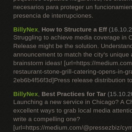
necesarios para proteger un funcionamient
presencia de interrupciones.
BillyNex
,
How to Structure a Eff
(16.10.
Struggling to achieve media coverage in
Release might be the solution. Understan
announcement to match the city's unique
brainstorm ideas! [url=https://medium.c
restaurant-stone-grill-catering-opens-in-g
2eb6b4f56f3d]Press release distribution tod
BillyNex
,
Best Practices for Tar
(15.10.2
Launching a new service in Chicago? A C
excellent ways to grab local media attent
write a compelling one?
[url=https://medium.com/@pressezbiz/cym