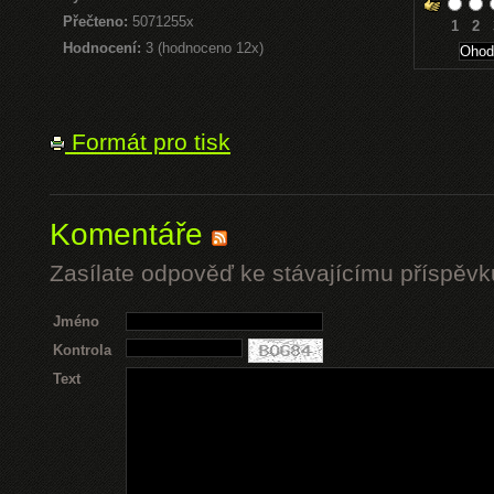
Přečteno:
5071255x
1
2
Hodnocení:
3 (hodnoceno 12x)
Formát pro tisk
Komentáře
Zasílate odpověď ke stávajícímu příspěvk
Jméno
Kontrola
Text