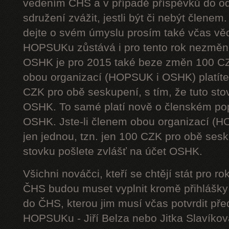
vedením ČHS a v případě příspěvků do od
sdružení zvážit, jestli být či nebýt členem
dejte o svém úmyslu prosím také včas vě
HOPSUKu zůstává i pro tento rok nezměn
OSHK je pro 2015 také beze změn 100 CZ
obou organizací (HOPSUK i OSHK) platíte 
CZK pro obě seskupení, s tím, že tuto sto
OSHK. To samé platí nově o členském pop
OSHK. Jste-li členem obou organizací (H
jen jednou, tzn. jen 100 CZK pro obě sesku
stovku pošlete zvlášť na účet OSHK.
Všichni nováčci, kteří se chtějí stát pro
ČHS budou muset vyplnit kromě přihlášk
do ČHS, kterou jim musí včas potvrdit př
HOPSUKu - Jiří Belza nebo Jitka Slavíkov