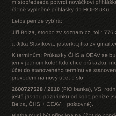
místopředseda potvrdí nováčkovi přihláš
řádně vyplněné přihlášky do HOPSUKu.
Letos peníze vybírá:
Jiří Belza, steebe zv seznam.cz, tel.: 776
a Jitka Slavíková, jesterka.jitka zv gmail.
K termínům: Průkazky ČHS a OEAV se bud
jen v jednom kole! Kdo chce průkazku, mus
účet do stanoveného termínu ve stanoven
převodem na nový účet číslo:
2600727528 / 2010
(FIO banka), VS: rodné
ještě jasnou poznámku od koho peníze jsou
Belza, ČHS + OEAV + poštovné).
Platba musí být připsána na účet do pond