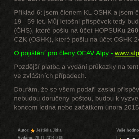
Příklad 6: jsem členem KL OSHK a jsem
19 - 59 let. Můj letošní příspěvek tedy bu
(ČHS), které pošlu na účet HOPSUKu
260
CZK (OSHK), které pošlu na účet OSHK 
O pojištění pro členy OEAV Alpy -
www.alpe
Pozdější platba a vydání průkazky na ten
ve zvláštních případech.
Doufám, že se všem podaří zaslat příspěv
nebudou doručeny poštou, budou k vyzved
koncem ledna nebo začátkem února 2015.
Autor:
Ještěrka.Jitka
Vaše hodno
Vydáno:
28.11.2014 0:09