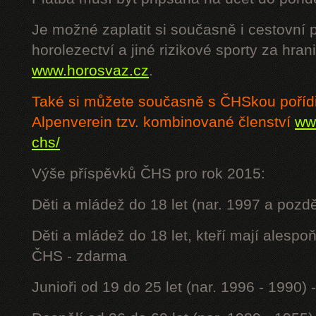
Je možné zaplatit si současně i cestovní 
horolezectví a jiné rizikové sporty za hra
www.horosvaz.cz
.
Také si můžete současně s ČHSkou poříd
Alpenverein tzv. kombinované členství
www
chs/
Výše příspěvků ČHS pro rok 2015:
Děti a mládež do 18 let (nar. 1997 a pozdě
Děti a mládež do 18 let, kteří mají alesp
ČHS - zdarma
Junioři od 19 do 25 let (nar. 1996 - 1990) 