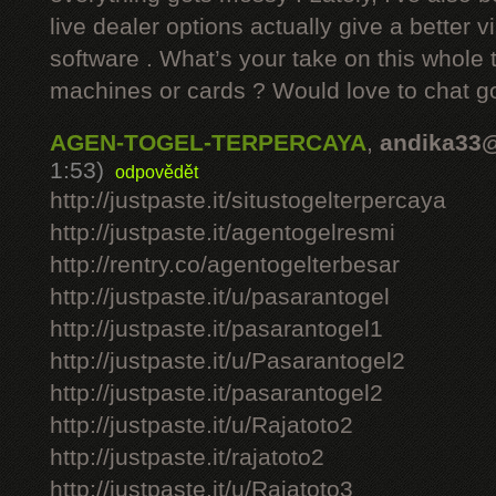
live dealer options actually give a better v
software . What’s your take on this whole 
machines or cards ? Would love to chat g
AGEN-TOGEL-TERPERCAYA
,
andika33
1:53)
odpovědět
http://justpaste.it/situstogelterpercaya
http://justpaste.it/agentogelresmi
http://rentry.co/agentogelterbesar
http://justpaste.it/u/pasarantogel
http://justpaste.it/pasarantogel1
http://justpaste.it/u/Pasarantogel2
http://justpaste.it/pasarantogel2
http://justpaste.it/u/Rajatoto2
http://justpaste.it/rajatoto2
http://justpaste.it/u/Rajatoto3