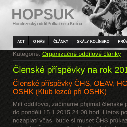
HOPSUK
Horolezecký oddíl Potkali se u Kolína
ACT
O NÁS
ČLÁNKY
SKÁLY KOLÍNSKO
PRŮ
Kategorie:
Organizačně oddílové články
Členské příspěvky na rok 20
Členské příspěvky ČHS, OEAV, 
OSHK (Klub lezců při OSHK)
Milí oddílovci, začínáme přijímat členské
do pondělí 15.1.2015 24.00 hod. I letos p
nezaplatí včas, bude si muset ČHS průkaz