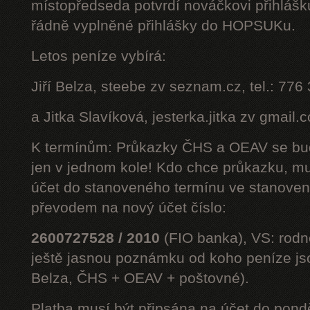
místopředseda potvrdí nováčkovi přihláš
řádně vyplněné přihlášky do HOPSUKu.
Letos peníze vybírá:
Jiří Belza, steebe zv seznam.cz, tel.: 776
a Jitka Slavíková, jesterka.jitka zv gmail.
K termínům: Průkazky ČHS a OEAV se bud
jen v jednom kole! Kdo chce průkazku, mus
účet do stanoveného termínu ve stanoven
převodem na nový účet číslo:
2600727528 / 2010
(FIO banka), VS: rodné
ještě jasnou poznámku od koho peníze jsou
Belza, ČHS + OEAV + poštovné).
Platba musí být připsána na účet do pond