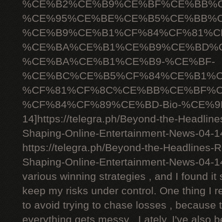
%CE%B2%CE%B9%CE%BF%CE%BB%C
%CE%95%CE%BE%CE%B5%CE%BB%C
%CE%B9%CE%B1%CF%84%CF%81%C
%CE%BA%CE%B1%CE%B9%CE%BD%C
%CE%BA%CE%B1%CE%B9-%CE%BF-
%CE%BC%CE%B5%CF%84%CE%B1%C
%CF%81%CF%8C%CE%BB%CE%BF%C
%CF%84%CF%89%CE%BD-Bio-%CE%9D
14]https://telegra.ph/Beyond-the-Headlin
Shaping-Online-Entertainment-News-04-14[
https://telegra.ph/Beyond-the-Headlines-
Shaping-Online-Entertainment-News-04-1
various winning strategies , and I found it 
keep my risks under control. One thing I r
to avoid trying to chase losses , because 
everything gets messy . Lately, I've also 