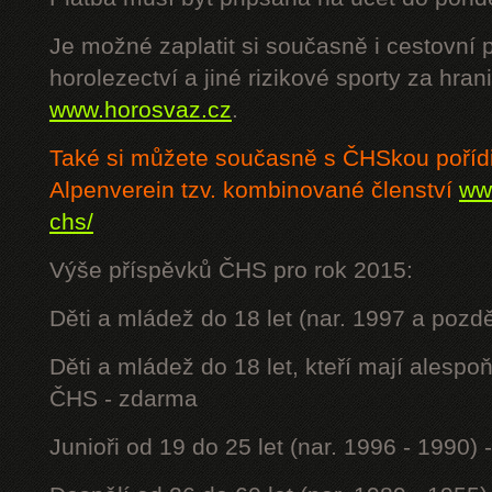
Je možné zaplatit si současně i cestovní 
horolezectví a jiné rizikové sporty za hra
www.horosvaz.cz
.
Také si můžete současně s ČHSkou poříd
Alpenverein tzv. kombinované členství
www
chs/
Výše příspěvků ČHS pro rok 2015:
Děti a mládež do 18 let (nar. 1997 a pozdě
Děti a mládež do 18 let, kteří mají alesp
ČHS - zdarma
Junioři od 19 do 25 let (nar. 1996 - 1990) 