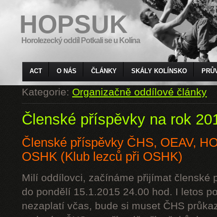
HOPSUK
Horolezecký oddíl Potkali se u Kolína
ACT
O NÁS
ČLÁNKY
SKÁLY KOLÍNSKO
PRŮ
Kategorie:
Organizačně oddílové články
Členské příspěvky na rok 20
Členské příspěvky ČHS, OEAV, 
OSHK (Klub lezců při OSHK)
Milí oddílovci, začínáme přijímat členské
do pondělí 15.1.2015 24.00 hod. I letos p
nezaplatí včas, bude si muset ČHS průkaz