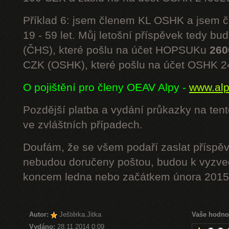
Příklad 6: jsem členem KL OSHK a jsem
19 - 59 let. Můj letošní příspěvek tedy bu
(ČHS), které pošlu na účet HOPSUKu
260
CZK (OSHK), které pošlu na účet OSHK 
O pojištění pro členy OEAV Alpy -
www.alpe
Pozdější platba a vydání průkazky na ten
ve zvláštních případech.
Doufám, že se všem podaří zaslat příspěv
nebudou doručeny poštou, budou k vyzved
koncem ledna nebo začátkem února 2015.
Autor:
Ještěrka.Jitka
Vaše hodno
Vydáno:
28.11.2014 0:09