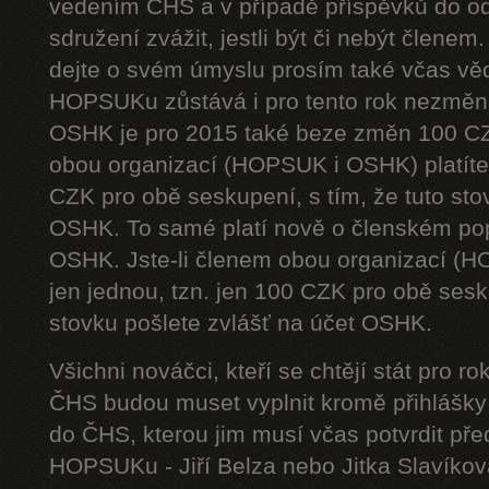
vedením ČHS a v případě příspěvků do od
sdružení zvážit, jestli být či nebýt členem
dejte o svém úmyslu prosím také včas vě
HOPSUKu zůstává i pro tento rok nezměn
OSHK je pro 2015 také beze změn 100 CZ
obou organizací (HOPSUK i OSHK) platíte 
CZK pro obě seskupení, s tím, že tuto sto
OSHK. To samé platí nově o členském pop
OSHK. Jste-li členem obou organizací (H
jen jednou, tzn. jen 100 CZK pro obě sesku
stovku pošlete zvlášť na účet OSHK.
Všichni nováčci, kteří se chtějí stát pro
ČHS budou muset vyplnit kromě přihlášk
do ČHS, kterou jim musí včas potvrdit př
HOPSUKu - Jiří Belza nebo Jitka Slavíkov