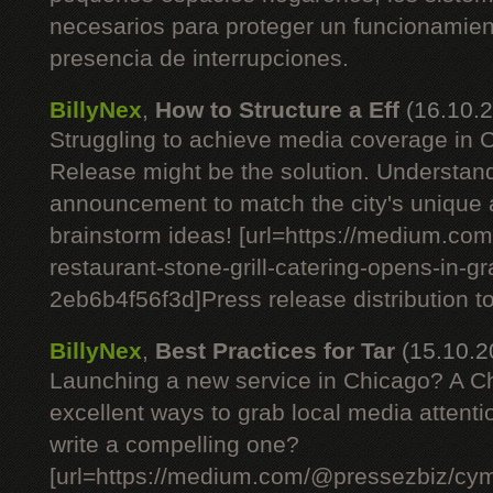
necesarios para proteger un funcionamient
presencia de interrupciones.
BillyNex
,
How to Structure a Eff
(16.10.
Struggling to achieve media coverage in
Release might be the solution. Understan
announcement to match the city's unique
brainstorm ideas! [url=https://medium.c
restaurant-stone-grill-catering-opens-in-g
2eb6b4f56f3d]Press release distribution tod
BillyNex
,
Best Practices for Tar
(15.10.2
Launching a new service in Chicago? A C
excellent ways to grab local media attent
write a compelling one?
[url=https://medium.com/@pressezbiz/cym