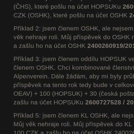
(ČHS), které pošlu na účet HOPSUKu
260
CZK (OSHK), které pošlu na účet OSHK
2
Příklad 2: jsem členem OSHK, ale nejs
věk nehraje roli. Můj příspěvek do OSHK 
a zašlu ho na účet OSHK
2400260919/20
Příklad 3: jsem členem oddílu HOPSUK ve
členem OSHK. Chci kombinované členst
Alpenverein. Dále žádám, aby mi byly prů
příspěvek na tento rok tedy bude v celko
OEAV) + 100 (HOPSUK) + 30 (česká pošta
zašlu na účet HOPSUKu
2600727528 / 2
Příklad 5: jsem členem KL OSHK, ale n
Můj věk nehraje roli. Můj příspěvek do K
100 CZK a zašlu ho na účet OSHK 24002