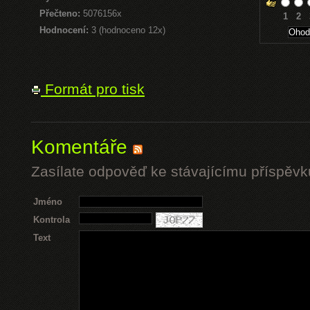
Přečteno:
5076156x
1
2
Hodnocení:
3 (hodnoceno 12x)
Formát pro tisk
Komentáře
Zasílate odpověď ke stávajícímu příspěvk
Jméno
Kontrola
Text