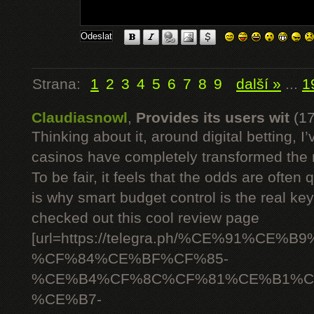
Strana:
1
2
3
4
5
6
7
8
9
další »
...
1
Claudiasnowl
,
Provides its users wit
(1
Thinking about it, around digital betting,
casinos have completely transformed the 
To be fair, it feels that the odds are often
is why smart budget control is the real ke
checked out this cool review page
[url=https://telegra.ph/%CE%91%C
%CF%84%CE%BF%CF%85-
%CE%B4%CF%8C%CF%81%CE%B1%C
%CE%B7-