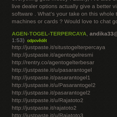
live dealer options actually give a better v
software . What’s your take on this whole 
machines or cards ? Would love to chat g
AGEN-TOGEL-TERPERCAYA
,
andika33
1:53)
odpovědět
http://justpaste.it/situstogelterpercaya
http://justpaste.it/agentogelresmi
http://rentry.co/agentogelterbesar
http://justpaste.it/u/pasarantogel
http://justpaste.it/pasarantogel1
http://justpaste.it/u/Pasarantogel2
http://justpaste.it/pasarantogel2
http://justpaste.it/u/Rajatoto2
http://justpaste.it/rajatoto2
http://justpaste.it/u/Rajatoto3