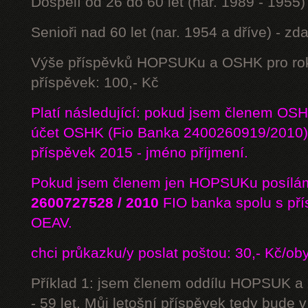
Dospělí od 26 do 60 let (nar. 1989 - 1955)
Senioři nad 60 let (nar. 1954 a dříve) - z
Výše příspěvků HOPSUKu a OSHK pro rok
příspěvek: 100,- Kč
Platí následující: pokud jsem členem OS
účet OSHK (Fio Banka 2400260919/2010) 
příspěvek 2015 - jméno příjmení.
Pokud jsem členem jen HOPSUKu posílám
2600727528 / 2010
FIO banka
spolu s př
OEAV.
chci průkazku/y poslat poštou: 30,- Kč/ob
Příklad 1: jsem členem oddílu HOPSUK a
- 59 let. Můj letošní příspěvek tedy bude 