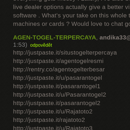
live dealer options actually give a better v
software . What’s your take on this whole 
machines or cards ? Would love to chat g
AGEN-TOGEL-TERPERCAYA
,
andika33
1:53)
odpovědět
http://justpaste.it/situstogelterpercaya
http://justpaste.it/agentogelresmi
http://rentry.co/agentogelterbesar
http://justpaste.it/u/pasarantogel
http://justpaste.it/pasarantogel1
http://justpaste.it/u/Pasarantogel2
http://justpaste.it/pasarantogel2
http://justpaste.it/u/Rajatoto2
http://justpaste.it/rajatoto2
http://justpaste.it/u/Rajatoto3