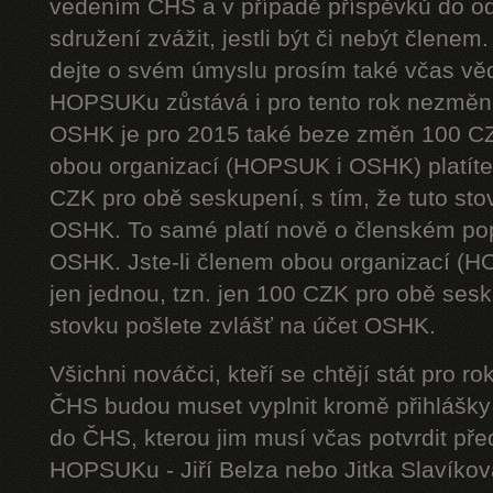
vedením ČHS a v případě příspěvků do od
sdružení zvážit, jestli být či nebýt členem
dejte o svém úmyslu prosím také včas vě
HOPSUKu zůstává i pro tento rok nezměn
OSHK je pro 2015 také beze změn 100 CZ
obou organizací (HOPSUK i OSHK) platíte 
CZK pro obě seskupení, s tím, že tuto sto
OSHK. To samé platí nově o členském pop
OSHK. Jste-li členem obou organizací (H
jen jednou, tzn. jen 100 CZK pro obě sesku
stovku pošlete zvlášť na účet OSHK.
Všichni nováčci, kteří se chtějí stát pro
ČHS budou muset vyplnit kromě přihlášk
do ČHS, kterou jim musí včas potvrdit př
HOPSUKu - Jiří Belza nebo Jitka Slavíkov