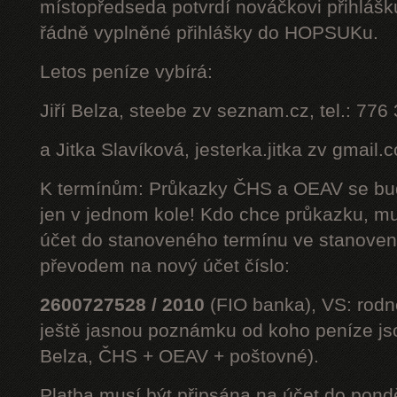
místopředseda potvrdí nováčkovi přihláš
řádně vyplněné přihlášky do HOPSUKu.
Letos peníze vybírá:
Jiří Belza, steebe zv seznam.cz, tel.: 776
a Jitka Slavíková, jesterka.jitka zv gmail.
K termínům: Průkazky ČHS a OEAV se bud
jen v jednom kole! Kdo chce průkazku, mus
účet do stanoveného termínu ve stanoven
převodem na nový účet číslo:
2600727528 / 2010
(FIO banka), VS: rodné
ještě jasnou poznámku od koho peníze jsou
Belza, ČHS + OEAV + poštovné).
Platba musí být připsána na účet do pond