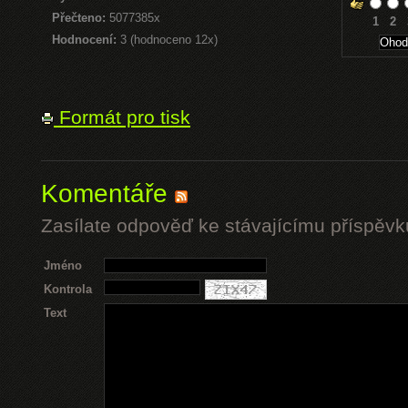
Přečteno:
5077385x
1
2
Hodnocení:
3 (hodnoceno 12x)
Formát pro tisk
Komentáře
Zasílate odpověď ke stávajícímu příspěvk
Jméno
Kontrola
Text