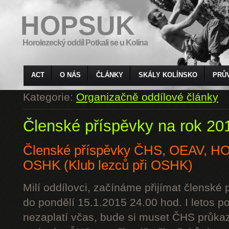
HOPSUK
Horolezecký oddíl Potkali se u Kolína
ACT
O NÁS
ČLÁNKY
SKÁLY KOLÍNSKO
PRŮ
Kategorie:
Organizačně oddílové články
Členské příspěvky na rok 20
Členské příspěvky ČHS, OEAV, 
OSHK (Klub lezců při OSHK)
Milí oddílovci, začínáme přijímat členské
do pondělí 15.1.2015 24.00 hod. I letos p
nezaplatí včas, bude si muset ČHS průkaz