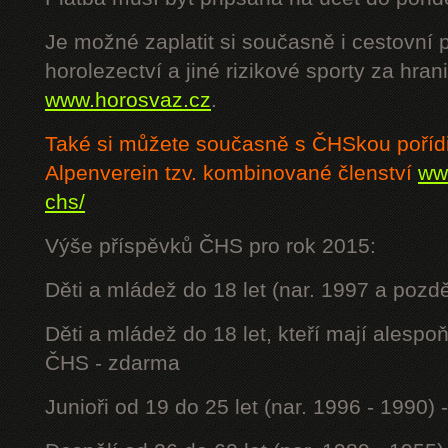
Je možné zaplatit si současně i cestovní 
horolezectví a jiné rizikové sporty za hra
www.horosvaz.cz
.
Také si můžete současně s ČHSkou poříd
Alpenverein tzv. kombinované členství
www
chs/
Výše příspěvků ČHS pro rok 2015:
Děti a mládež do 18 let (nar. 1997 a pozdě
Děti a mládež do 18 let, kteří mají alesp
ČHS - zdarma
Junioři od 19 do 25 let (nar. 1996 - 1990) 