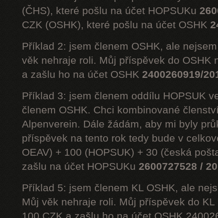
(ČHS), které pošlu na účet HOPSUKu
260
CZK (OSHK), které pošlu na účet OSHK
2
Příklad 2: jsem členem OSHK, ale nejs
věk nehraje roli. Můj příspěvek do OSHK 
a zašlu ho na účet OSHK
2400260919/20
Příklad 3: jsem členem oddílu HOPSUK ve
členem OSHK. Chci kombinované členst
Alpenverein. Dále žádám, aby mi byly prů
příspěvek na tento rok tedy bude v celko
OEAV) + 100 (HOPSUK) + 30 (česká pošta
zašlu na účet HOPSUKu
2600727528 / 2
Příklad 5: jsem členem KL OSHK, ale n
Můj věk nehraje roli. Můj příspěvek do K
100 CZK a zašlu ho na účet OSHK 24002