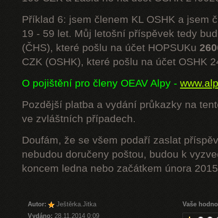
Příklad 6: jsem členem KL OSHK a jsem
19 - 59 let. Můj letošní příspěvek tedy bu
(ČHS), které pošlu na účet HOPSUKu
260
CZK (OSHK), které pošlu na účet OSHK 
O pojištění pro členy OEAV Alpy -
www.alpe
Pozdější platba a vydání průkazky na ten
ve zvláštních případech.
Doufám, že se všem podaří zaslat příspěv
nebudou doručeny poštou, budou k vyzved
koncem ledna nebo začátkem února 2015.
Autor:
Ještěrka.Jitka
Vaše hodno
Vydáno:
28.11.2014 0:09