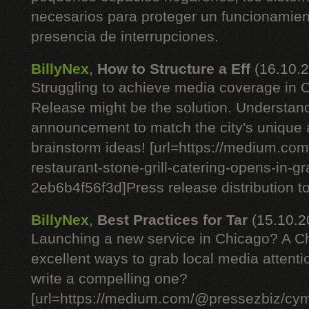
necesarios para proteger un funcionamient
presencia de interrupciones.
BillyNex
,
How to Structure a Eff
(16.10.
Struggling to achieve media coverage in
Release might be the solution. Understan
announcement to match the city's unique
brainstorm ideas! [url=https://medium.c
restaurant-stone-grill-catering-opens-in-g
2eb6b4f56f3d]Press release distribution tod
BillyNex
,
Best Practices for Tar
(15.10.2
Launching a new service in Chicago? A C
excellent ways to grab local media attent
write a compelling one?
[url=https://medium.com/@pressezbiz/cym