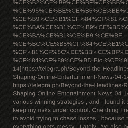
%CE%B2%CE%B9%CE%BF%CE%BB%C
%CE%95%CE%BE%CE%B5%CE%BB%C
%CE%B9%CE%B1%CF%84%CF%81%C
%CE%BA%CE%B1%CE%B9%CE%BD%C
%CE%BA%CE%B1%CE%B9-%CE%BF-
%CE%BC%CE%B5%CF%84%CE%B1%C
%CF%81%CF%8C%CE%BB%CE%BF%C
%CF%84%CF%89%CE%BD-Bio-%CE%9D
14]https://telegra.ph/Beyond-the-Headlin
Shaping-Online-Entertainment-News-04-14[
https://telegra.ph/Beyond-the-Headlines-
Shaping-Online-Entertainment-News-04-1
various winning strategies , and I found it 
keep my risks under control. One thing I r
to avoid trying to chase losses , because 
everything gets messy . Lately, I've also 