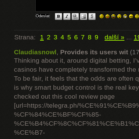
Strana:
1
2
3
4
5
6
7
8
9
další »
...
1
Claudiasnowl
,
Provides its users wit
(1
Thinking about it, around digital betting,
casinos have completely transformed the 
To be fair, it feels that the odds are often
is why smart budget control is the real ke
checked out this cool review page
[url=https://telegra.ph/%CE%91%C
%CF%84%CE%BF%CF%85-
%CE%B4%CF%8C%CF%81%CE%B1%C
%CE%B7-