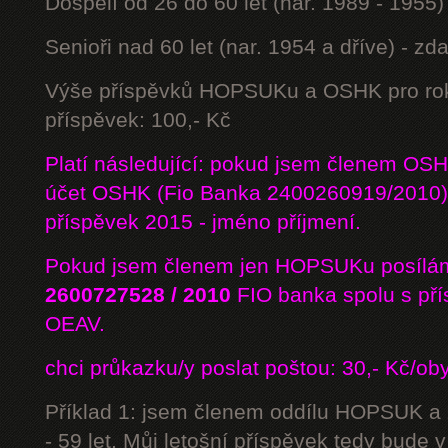
Dospělí od 26 do 60 let (nar. 1989 - 1955)
Senioři nad 60 let (nar. 1954 a dříve) - z
Výše příspěvků HOPSUKu a OSHK pro rok
příspěvek: 100,- Kč
Platí následující: pokud jsem členem OS
účet OSHK (Fio Banka 2400260919/2010) 
příspěvek 2015 - jméno příjmení.
Pokud jsem členem jen HOPSUKu posílám
2600727528 / 2010
FIO banka
spolu s př
OEAV.
chci průkazku/y poslat poštou: 30,- Kč/ob
Příklad 1: jsem členem oddílu HOPSUK a
- 59 let. Můj letošní příspěvek tedy bude 