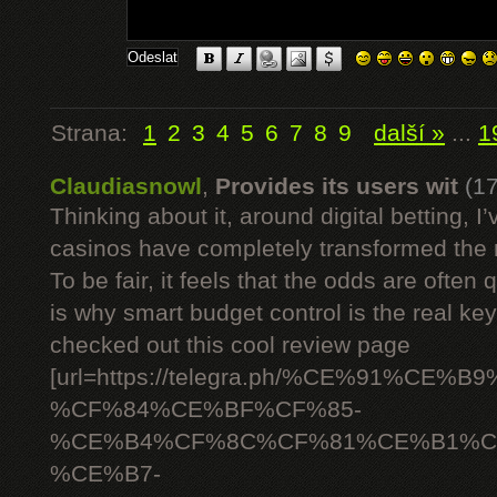
Strana:
1
2
3
4
5
6
7
8
9
další »
...
1
Claudiasnowl
,
Provides its users wit
(1
Thinking about it, around digital betting,
casinos have completely transformed the 
To be fair, it feels that the odds are often
is why smart budget control is the real ke
checked out this cool review page
[url=https://telegra.ph/%CE%91%C
%CF%84%CE%BF%CF%85-
%CE%B4%CF%8C%CF%81%CE%B1%C
%CE%B7-