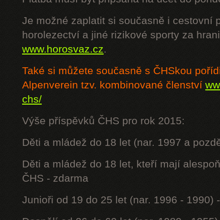
Je možné zaplatit si současně i cestovní 
horolezectví a jiné rizikové sporty za hra
www.horosvaz.cz
.
Také si můžete současně s ČHSkou poříd
Alpenverein tzv. kombinované členství
www
chs/
Výše příspěvků ČHS pro rok 2015:
Děti a mládež do 18 let (nar. 1997 a pozdě
Děti a mládež do 18 let, kteří mají alesp
ČHS - zdarma
Junioři od 19 do 25 let (nar. 1996 - 1990) 