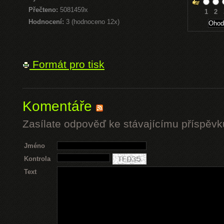
Přečteno:
5081459x
1
2
Hodnocení:
3 (hodnoceno 12x)
Formát pro tisk
Komentáře
Zasílate odpověď ke stávajícímu příspěvk
Jméno
Kontrola
Text