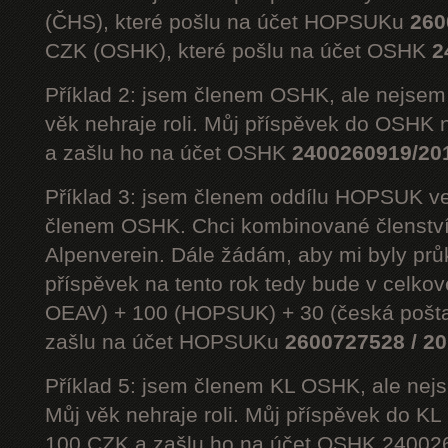
(ČHS), které pošlu na účet HOPSUKu
260
CZK (OSHK), které pošlu na účet OSHK
2
Příklad 2: jsem členem OSHK, ale nejs
věk nehraje roli. Můj příspěvek do OSHK 
a zašlu ho na účet OSHK
2400260919/20
Příklad 3: jsem členem oddílu HOPSUK ve
členem OSHK. Chci kombinované členst
Alpenverein. Dále žádám, aby mi byly prů
příspěvek na tento rok tedy bude v celko
OEAV) + 100 (HOPSUK) + 30 (česká pošta
zašlu na účet HOPSUKu
2600727528 / 2
Příklad 5: jsem členem KL OSHK, ale n
Můj věk nehraje roli. Můj příspěvek do K
100 CZK a zašlu ho na účet OSHK 24002