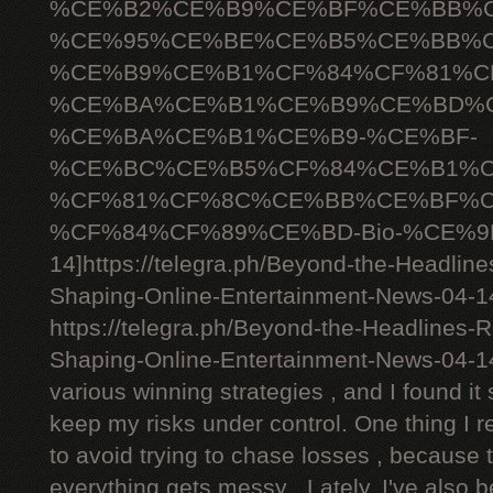
%CE%B2%CE%B9%CE%BF%CE%BB%C
%CE%95%CE%BE%CE%B5%CE%BB%C
%CE%B9%CE%B1%CF%84%CF%81%C
%CE%BA%CE%B1%CE%B9%CE%BD%C
%CE%BA%CE%B1%CE%B9-%CE%BF-
%CE%BC%CE%B5%CF%84%CE%B1%C
%CF%81%CF%8C%CE%BB%CE%BF%C
%CF%84%CF%89%CE%BD-Bio-%CE%9D
14]https://telegra.ph/Beyond-the-Headlin
Shaping-Online-Entertainment-News-04-14[
https://telegra.ph/Beyond-the-Headlines-
Shaping-Online-Entertainment-News-04-1
various winning strategies , and I found it 
keep my risks under control. One thing I r
to avoid trying to chase losses , because 
everything gets messy . Lately, I've also 