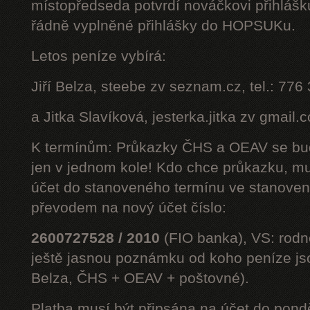
místopředseda potvrdí nováčkovi přihláš
řádně vyplněné přihlášky do HOPSUKu.
Letos peníze vybírá:
Jiří Belza, steebe zv seznam.cz, tel.: 776
a Jitka Slavíková, jesterka.jitka zv gmail.
K termínům: Průkazky ČHS a OEAV se bud
jen v jednom kole! Kdo chce průkazku, mus
účet do stanoveného termínu ve stanoven
převodem na nový účet číslo:
2600727528 / 2010
(FIO banka), VS: rodné
ještě jasnou poznámku od koho peníze jsou
Belza, ČHS + OEAV + poštovné).
Platba musí být připsána na účet do pond