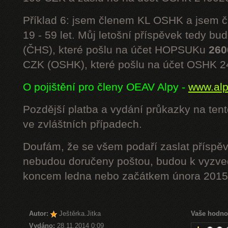
Příklad 6: jsem členem KL OSHK a jsem
19 - 59 let. Můj letošní příspěvek tedy bu
(ČHS), které pošlu na účet HOPSUKu
260
CZK (OSHK), které pošlu na účet OSHK 
O pojištění pro členy OEAV Alpy -
www.alpe
Pozdější platba a vydání průkazky na ten
ve zvláštních případech.
Doufám, že se všem podaří zaslat příspěv
nebudou doručeny poštou, budou k vyzved
koncem ledna nebo začátkem února 2015.
Autor:
Ještěrka.Jitka
Vaše hodno
Vydáno:
28.11.2014 0:09