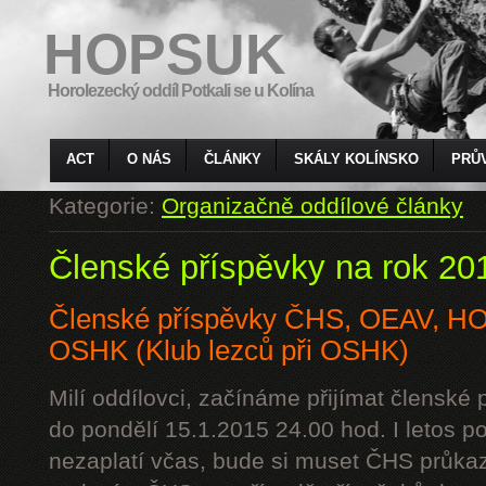
HOPSUK
Horolezecký oddíl Potkali se u Kolína
ACT
O NÁS
ČLÁNKY
SKÁLY KOLÍNSKO
PRŮ
Kategorie:
Organizačně oddílové články
Členské příspěvky na rok 20
Členské příspěvky ČHS, OEAV, 
OSHK (Klub lezců při OSHK)
Milí oddílovci, začínáme přijímat členské
do pondělí 15.1.2015 24.00 hod. I letos p
nezaplatí včas, bude si muset ČHS průkaz