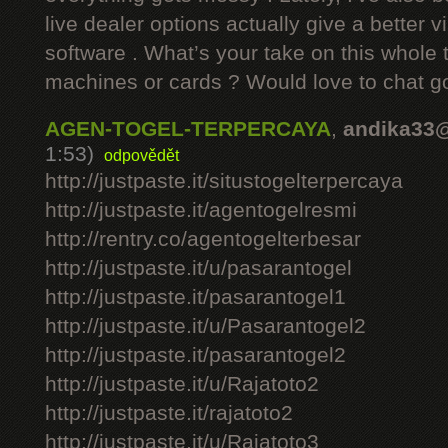
live dealer options actually give a better v
software . What’s your take on this whole 
machines or cards ? Would love to chat g
AGEN-TOGEL-TERPERCAYA
,
andika33
1:53)
odpovědět
http://justpaste.it/situstogelterpercaya
http://justpaste.it/agentogelresmi
http://rentry.co/agentogelterbesar
http://justpaste.it/u/pasarantogel
http://justpaste.it/pasarantogel1
http://justpaste.it/u/Pasarantogel2
http://justpaste.it/pasarantogel2
http://justpaste.it/u/Rajatoto2
http://justpaste.it/rajatoto2
http://justpaste.it/u/Rajatoto3