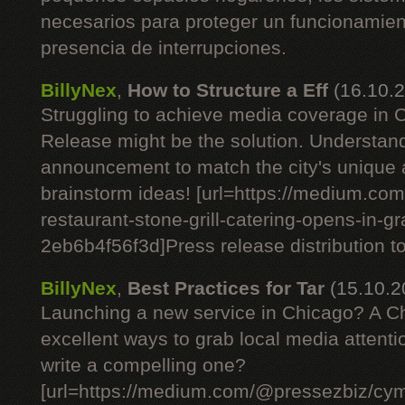
necesarios para proteger un funcionamient
presencia de interrupciones.
BillyNex
,
How to Structure a Eff
(16.10.
Struggling to achieve media coverage in
Release might be the solution. Understan
announcement to match the city's unique
brainstorm ideas! [url=https://medium.c
restaurant-stone-grill-catering-opens-in-g
2eb6b4f56f3d]Press release distribution tod
BillyNex
,
Best Practices for Tar
(15.10.2
Launching a new service in Chicago? A C
excellent ways to grab local media attent
write a compelling one?
[url=https://medium.com/@pressezbiz/cym