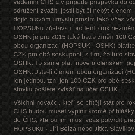
vedením ČHS a v případě příspěvků do od
sdružení zvážit, jestli být či nebýt členem
dejte o svém úmyslu prosím také včas vě
HOPSUKu zůstává i pro tento rok nezměn
OSHK je pro 2015 také beze změn 100 CZ
obou organizací (HOPSUK i OSHK) platíte 
CZK pro obě seskupení, s tím, že tuto sto
OSHK. To samé platí nově o členském pop
OSHK. Jste-li členem obou organizací (H
jen jednou, tzn. jen 100 CZK pro obě sesku
stovku pošlete zvlášť na účet OSHK.
Všichni nováčci, kteří se chtějí stát pro
ČHS budou muset vyplnit kromě přihlášk
do ČHS, kterou jim musí včas potvrdit př
HOPSUKu - Jiří Belza nebo Jitka Slavíkov