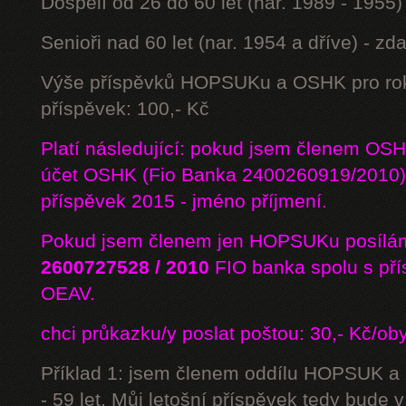
Dospělí od 26 do 60 let (nar. 1989 - 1955)
Senioři nad 60 let (nar. 1954 a dříve) - z
Výše příspěvků HOPSUKu a OSHK pro rok
příspěvek: 100,- Kč
Platí následující: pokud jsem členem OS
účet OSHK (Fio Banka 2400260919/2010) 
příspěvek 2015 - jméno příjmení.
Pokud jsem členem jen HOPSUKu posílám
2600727528 / 2010
FIO banka
spolu s př
OEAV.
chci průkazku/y poslat poštou: 30,- Kč/ob
Příklad 1: jsem členem oddílu HOPSUK a
- 59 let. Můj letošní příspěvek tedy bude 