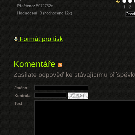
Přečteno:
5072752x
1
2
Hodnocení:
3 (hodnoceno 12x)
Formát pro tisk
Komentáře
Zasílate odpověď ke stávajícímu příspěvk
Jméno
Kontrola
Text