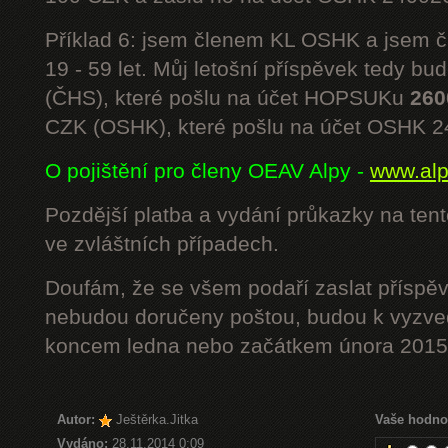
Příklad 6: jsem členem KL OSHK a jsem
19 - 59 let. Můj letošní příspěvek tedy bu
(ČHS), které pošlu na účet HOPSUKu
260
CZK (OSHK), které pošlu na účet OSHK 
O pojištění pro členy OEAV Alpy -
www.alpe
Pozdější platba a vydání průkazky na ten
ve zvláštních případech.
Doufám, že se všem podaří zaslat příspěv
nebudou doručeny poštou, budou k vyzved
koncem ledna nebo začátkem února 2015.
Autor:
Ještěrka.Jitka
Vaše hodno
Vydáno:
28.11.2014 0:09