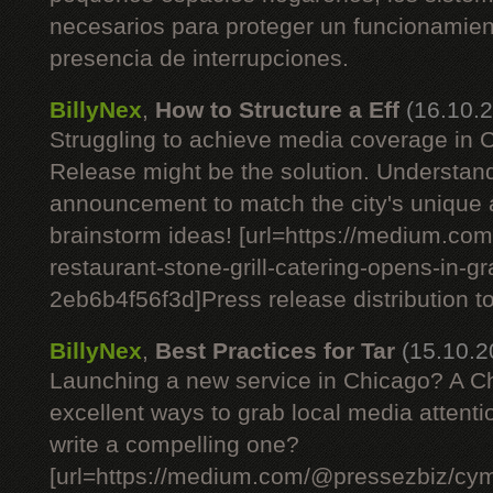
necesarios para proteger un funcionamient
presencia de interrupciones.
BillyNex
,
How to Structure a Eff
(16.10.
Struggling to achieve media coverage in
Release might be the solution. Understan
announcement to match the city's unique
brainstorm ideas! [url=https://medium.c
restaurant-stone-grill-catering-opens-in-g
2eb6b4f56f3d]Press release distribution tod
BillyNex
,
Best Practices for Tar
(15.10.2
Launching a new service in Chicago? A C
excellent ways to grab local media attent
write a compelling one?
[url=https://medium.com/@pressezbiz/cym