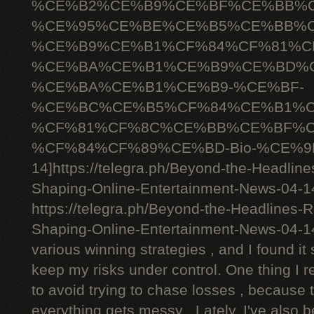
%CE%B2%CE%B9%CE%BF%CE%BB%C
%CE%95%CE%BE%CE%B5%CE%BB%C
%CE%B9%CE%B1%CF%84%CF%81%C
%CE%BA%CE%B1%CE%B9%CE%BD%C
%CE%BA%CE%B1%CE%B9-%CE%BF-
%CE%BC%CE%B5%CF%84%CE%B1%C
%CF%81%CF%8C%CE%BB%CE%BF%C
%CF%84%CF%89%CE%BD-Bio-%CE%9D
14]https://telegra.ph/Beyond-the-Headlin
Shaping-Online-Entertainment-News-04-14[
https://telegra.ph/Beyond-the-Headlines-
Shaping-Online-Entertainment-News-04-1
various winning strategies , and I found it 
keep my risks under control. One thing I r
to avoid trying to chase losses , because 
everything gets messy . Lately, I've also 