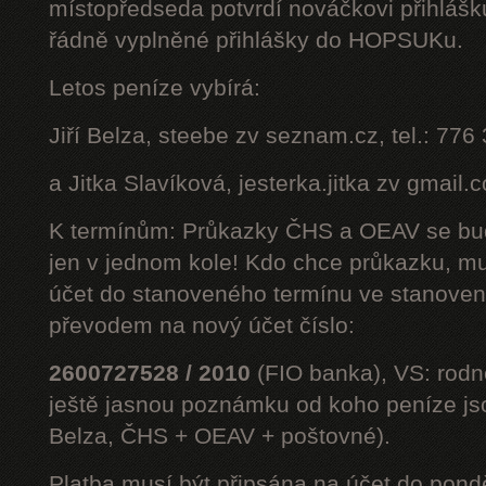
místopředseda potvrdí nováčkovi přihláš
řádně vyplněné přihlášky do HOPSUKu.
Letos peníze vybírá:
Jiří Belza, steebe zv seznam.cz, tel.: 776
a Jitka Slavíková, jesterka.jitka zv gmail.
K termínům: Průkazky ČHS a OEAV se bud
jen v jednom kole! Kdo chce průkazku, mus
účet do stanoveného termínu ve stanoven
převodem na nový účet číslo:
2600727528 / 2010
(FIO banka), VS: rodné
ještě jasnou poznámku od koho peníze jsou
Belza, ČHS + OEAV + poštovné).
Platba musí být připsána na účet do pond