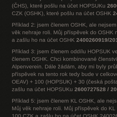
(ČHS), které pošlu na účet HOPSUKu
260
CZK (OSHK), které pošlu na účet OSHK
2
Příklad 2: jsem členem OSHK, ale nejs
věk nehraje roli. Můj příspěvek do OSHK 
a zašlu ho na účet OSHK
2400260919/20
Příklad 3: jsem členem oddílu HOPSUK ve
členem OSHK. Chci kombinované členst
Alpenverein. Dále žádám, aby mi byly prů
příspěvek na tento rok tedy bude v celko
OEAV) + 100 (HOPSUK) + 30 (česká pošta
zašlu na účet HOPSUKu
2600727528 / 2
Příklad 5: jsem členem KL OSHK, ale n
Můj věk nehraje roli. Můj příspěvek do K
100 CZK a zašlu ho na účet OSHK 24002