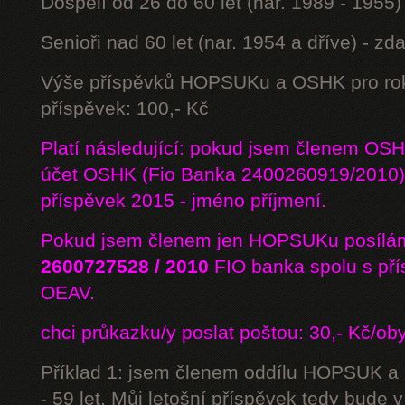
Dospělí od 26 do 60 let (nar. 1989 - 1955)
Senioři nad 60 let (nar. 1954 a dříve) - z
Výše příspěvků HOPSUKu a OSHK pro rok
příspěvek: 100,- Kč
Platí následující: pokud jsem členem OS
účet OSHK (Fio Banka 2400260919/2010) 
příspěvek 2015 - jméno příjmení.
Pokud jsem členem jen HOPSUKu posílám
2600727528 / 2010
FIO banka
spolu s př
OEAV.
chci průkazku/y poslat poštou: 30,- Kč/ob
Příklad 1: jsem členem oddílu HOPSUK a
- 59 let. Můj letošní příspěvek tedy bude 