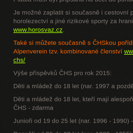
Je možné zaplatit si současně i cestovní 
horolezectví a jiné rizikové sporty za hra
www.horosvaz.cz
.
Také si můžete současně s ČHSkou poříd
Alpenverein tzv. kombinované členství
www
chs/
Výše příspěvků ČHS pro rok 2015:
Děti a mládež do 18 let (nar. 1997 a pozdě
Děti a mládež do 18 let, kteří mají alesp
ČHS - zdarma
Junioři od 19 do 25 let (nar. 1996 - 1990) 