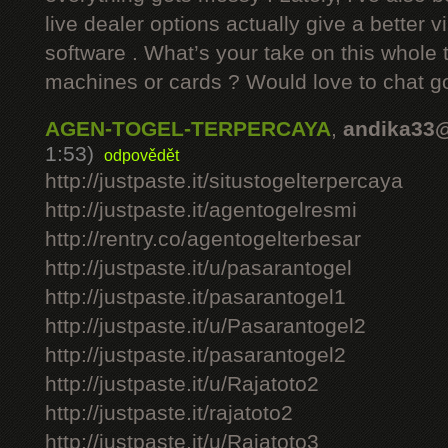
live dealer options actually give a better v
software . What’s your take on this whole 
machines or cards ? Would love to chat g
AGEN-TOGEL-TERPERCAYA
,
andika33
1:53)
odpovědět
http://justpaste.it/situstogelterpercaya
http://justpaste.it/agentogelresmi
http://rentry.co/agentogelterbesar
http://justpaste.it/u/pasarantogel
http://justpaste.it/pasarantogel1
http://justpaste.it/u/Pasarantogel2
http://justpaste.it/pasarantogel2
http://justpaste.it/u/Rajatoto2
http://justpaste.it/rajatoto2
http://justpaste.it/u/Rajatoto3