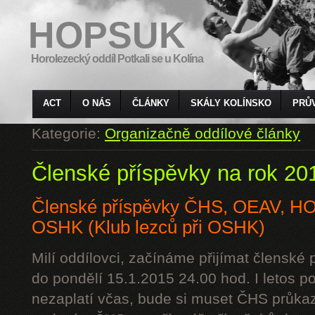
HOPSUK
Horolezecký oddíl Potkali se u Kolína
ACT
O NÁS
ČLÁNKY
SKÁLY KOLÍNSKO
PRŮ
Kategorie:
Organizačně oddílové články
Členské příspěvky na rok 20
Členské příspěvky ČHS, OEAV, 
OSHK (Klub lezců při OSHK)
Milí oddílovci, začínáme přijímat členské
do pondělí 15.1.2015 24.00 hod. I letos p
nezaplatí včas, bude si muset ČHS průkaz