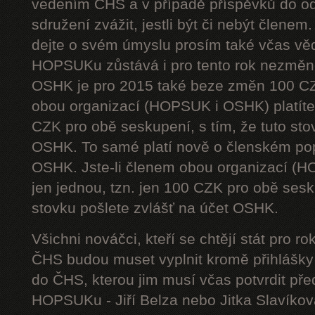
vedením ČHS a v případě příspěvků do od
sdružení zvážit, jestli být či nebýt členem
dejte o svém úmyslu prosím také včas vě
HOPSUKu zůstává i pro tento rok nezměn
OSHK je pro 2015 také beze změn 100 CZ
obou organizací (HOPSUK i OSHK) platíte 
CZK pro obě seskupení, s tím, že tuto sto
OSHK. To samé platí nově o členském pop
OSHK. Jste-li členem obou organizací (H
jen jednou, tzn. jen 100 CZK pro obě sesku
stovku pošlete zvlášť na účet OSHK.
Všichni nováčci, kteří se chtějí stát pro
ČHS budou muset vyplnit kromě přihlášk
do ČHS, kterou jim musí včas potvrdit př
HOPSUKu - Jiří Belza nebo Jitka Slavíkov