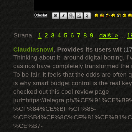
Strana:
1
2
3
4
5
6
7
8
9
další »
...
1
Claudiasnowl
,
Provides its users wit
(1
Thinking about it, around digital betting,
casinos have completely transformed the 
To be fair, it feels that the odds are often
is why smart budget control is the real ke
checked out this cool review page
[url=https://telegra.ph/%CE%91%C
%CF%84%CE%BF%CF%85-
%CE%B4%CF%8C%CF%81%CE%B1%C
%CE%B7-