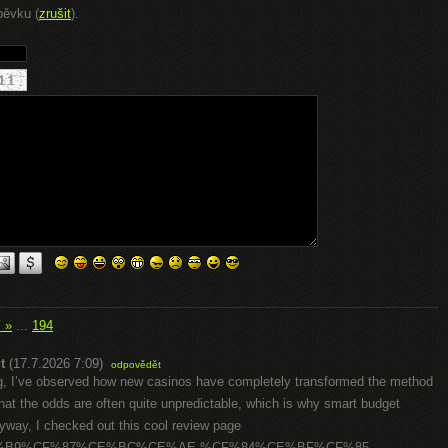
pěvku (
zrušit
).
í »
...
194
t
(17.7.2026 7:09)
odpovědět
ting, I’ve observed how new casinos have completely transformed the method
s that the odds are often quite unpredictable, which is why smart budget
nyway, I checked out this cool review page
%91%CE%B9%CF%87%CE%BC%CE%AE-%CF%84%CE%BF%CF%85-