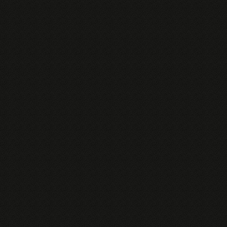
83%CF%84%CE%B9%CE%BA%CF%8C%CF%82-