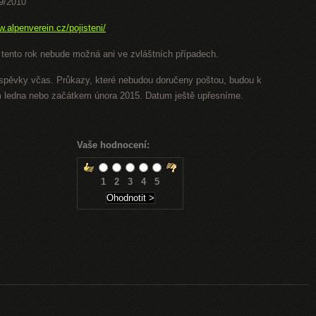
9/2010
.alpenverein.cz/pojisteni/
 tento rok nebude možná ani ve zvláštních případech.
íspěvky včas. Průkazy, které nebudou doručeny poštou, budou k
 ledna nebo začátkem února 2015. Datum ještě upřesníme.
Vaše hodnocení:
1
2
3
4
5