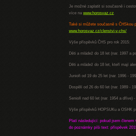
Je možné zaplatit si současně i cestov
více na
www.horosvaz.cz
.
Také si můžete současně s ČHSkou po
www.horosvaz.cz/clenstvi-v-chs/
Výše příspěvků ČHS pro rok 2015:
Děti a mládež do 18 let (nar. 1997 a p
Děti a mládež do 18 let, kteří mají 
Junioři od 19 do 25 let (nar. 1996 - 19
Dospělí od 26 do 60 let (nar. 1989 - 1
Senioři nad 60 let (nar. 1954 a dříve) 
Výše příspěvků HOPSUKu a OSHK pro 
Platí následující: pokud jsem člene
do poznámky píši text: příspěvek 2015