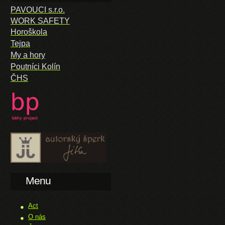
PAVOUCI s.r.o.
WORK SAFETY
Horoškola
Tejpa
My a hory
Poutníci Kolín
ČHS
Menu
Act
O nás