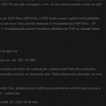
en 100 CZK pro obě seskupení, s tím, že tuto stovku pošlete zvlášť na účet
t pro rok 2015 členy HOPSUKu a ČHS budou muset vyplnit kromě přihlášky
ou jim musí včas potvrdit předseda či místopředseda HOPSUKu - Jiří
 či místopředseda potvrdí nováčkovi přihlášku do ČHS na základě řádně
: 776 340 579
mail.com, tel.: 607 176 996
budou pro tento rok vydávat jen v jednom kole! Kdo chce průkazku,
tanoveného termínu ve stanovené výši. Plaťte bankovním převodem na nový
odné číslo, přidejte prosím ještě jasnou poznámku od koho peníze jsou a
AV + poštovné).
ondělí 15.1.2015 24.00 hod.