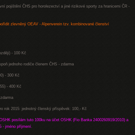
ní pojištění ČHS pro horolezectví a jiné rizikové sporty za hranicemi ČR -
řídit zlevněný OEAV - Alpenverein tzv. kombinované členství
ozději) - 100 Kč
alespoň jednoho rodiče členem ČHS - zdarma
90) - 300 Kč
955) - 400 Kč
- zdarma
rok 2015: jednotný členský příspěvek: 100,- Kč
m OSHK posílám tuto 100ku na účet OSHK (Fio Banka 2400260919/2010) a
 - jméno příjmení.