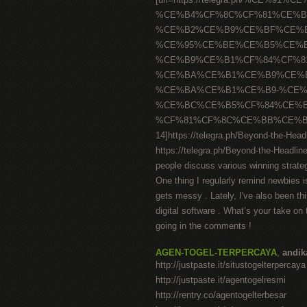
%CE%B4%CF%8C%CF%81%CE%B
%CE%B2%CE%B9%CE%BF%CE%
%CE%95%CE%BE%CE%B5%CE%B
%CE%B9%CE%B1%CF%84%CF%8
%CE%BA%CE%B1%CE%B9%CE%
%CE%BA%CE%B1%CE%B9-%CE%
%CE%BC%CE%B5%CF%84%CE%B
%CF%81%CF%8C%CE%BB%CE%BF
14]https://telegra.ph/Beyond-the-Hea
https://telegra.ph/Beyond-the-Headli
people discuss various winning strateg
One thing I regularly remind newbies i
gets messy . Lately, I've also been thi
digital software . What’s your take on
going in the comments !
AGEN-TOGEL-TERPERCAYA
,
andi
http://justpaste.it/situstogelterpercaya
http://justpaste.it/agentogelresmi
http://rentry.co/agentogelterbesar