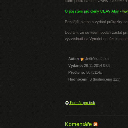
které pošlu na účet OSHK 240026091
O pojištění pro členy OEAV Alpy -
www
Pozdější platba a vydání průkazky na
Doufám, že se všem podaří zaslat př
vyzvednutí na Výroční schůzi koncem
Autor:
Ještěrka.Jitka
Vydáno:
28.11.2014 0:09
Přečteno:
5073114x
Hodnocení:
3 (hodnoceno 12x)
Formát pro tisk
Komentáře