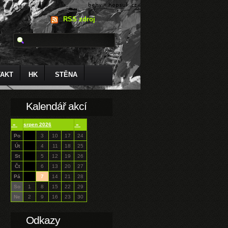
RSS zdroj
AKT
HK
STĚNA
Kalendář akcí
«
srpen 2026
»
Po
3
10
17
24
Út
4
11
18
25
St
5
12
19
26
Čt
6
13
20
27
Pá
7
14
21
28
So
1
8
15
22
29
Ne
2
9
16
23
30
Odkazy