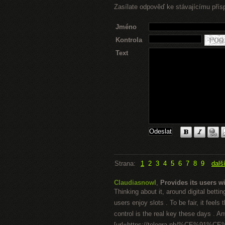
Zasílate odpověď ke stávajícímu přís
Jméno
Kontrola
Text
Strana:
1
2
3
4
5
6
7
8
9
dalš
Claudiasnowl
,
Provides its users wi
Thinking about it, around digital bet
users enjoy slots . To be fair, it feel
control is the real key these days . A
[url=https://telegra.ph/%CE