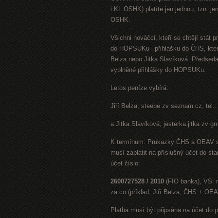
i KL OSHK) platíte jen jednou, tzn. j
OSHK.
Všichni nováčci, kteří se chtějí stá
do HOPSUKu i přihlášku do ČHS, kter
Belza nebo Jitka Slavíková. Předseda
vyplněné přihlášky do HOPSUKu.
Letos peníze vybírá:
Jiří Belza, steebe zv seznam.cz, tel.
a Jitka Slavíková, jesterka.jitka zv g
K termínům: Průkazky ČHS a OEAV se 
musí zaplatit na příslušný účet do s
účet číslo:
2600727528 / 2010
(FIO banka), VS: r
za co (příklad: Jiří Belza, ČHS + OE
Platba musí být připsána na účet do p