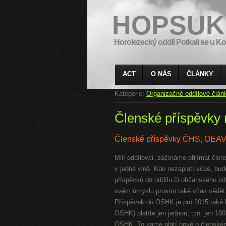
HOPSUK
Horolezecký oddíl Potkali se u Ko
ACT
O NÁS
ČLÁNKY
Kategorie:
Organizačně oddílové člán
Členské příspěvky 
Členské příspěvky ČHS, OEA
Milí oddílovci, začínáme přijímat čle
v jedné vlně. Kdo nezaplatí včas, b
příspěvků do oddílu či občanského sdru
svém úmyslu prosím také včas vědět
Příspěvek do OSHK je pro 2015 také
OSHK) platíte jen jednou, tzn. jen 10
OSHK. To samé platí nově o členském