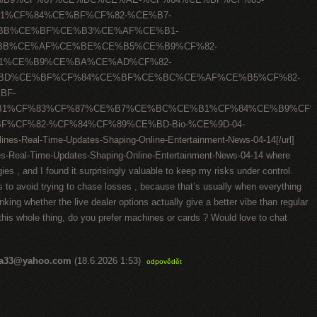
1%CF%84%CE%BF%CF%82-%CE%B7-
BB%CE%BF%CE%B3%CE%AF%CE%B1-
B%CE%AF%CE%BE%CE%B5%CE%B9%CF%82-
1%CE%B9%CE%BA%CE%AD%CF%82-
BD%CE%BF%CF%84%CE%BF%CE%BC%CE%AF%CE%B5%CF%82-
BF-
1%CF%83%CF%87%CE%B7%CE%BC%CE%B1%CF%84%CE%B9%CF%
%CF%82-%CF%84%CF%89%CE%BD-Bio-%CE%9D-04-
dlines-Real-Time-Updates-Shaping-Online-Entertainment-News-04-14[/url]
nes-Real-Time-Updates-Shaping-Online-Entertainment-News-04-14 where
ies , and I found it surprisingly valuable to keep my risks under control.
s to avoid trying to chase losses , because that’s usually when everything
nking whether the live dealer options actually give a better vibe than regular
 this whole thing, do you prefer machines or cards ? Would love to chat
ka33@yahoo.com
(18.6.2026 1:53)
odpovědět