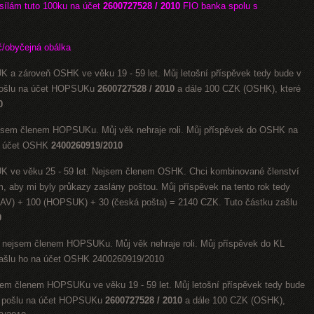
ílám tuto 100ku na účet
2600727528 / 2010
FIO banka
spolu s
č/obyčejná obálka
K a zároveň OSHK ve věku 19 - 59 let. Můj letošní příspěvek tedy bude v
 pošlu na účet HOPSUKu
2600727528 / 2010
a dále 100 CZK (OSHK), které
0
ejsem členem HOPSUKu. Můj věk nehraje roli. Můj příspěvek do OSHK na
na účet OSHK
2400260919/2010
K ve věku 25 - 59 let. Nejsem členem OSHK. Chci kombinované členství
 aby mi byly průkazy zaslány poštou. Můj příspěvek na tento rok tedy
EAV) + 100 (HOPSUK) + 30 (česká pošta) = 2140 CZK. Tuto částku zašlu
0
 nejsem členem HOPSUKu. Můj věk nehraje roli. Můj příspěvek do KL
ašlu ho na účet OSHK 2400260919/2010
em členem HOPSUKu ve věku 19 - 59 let. Můj letošní příspěvek tedy bude
ré pošlu na účet HOPSUKu
2600727528 / 2010
a dále 100 CZK (OSHK),