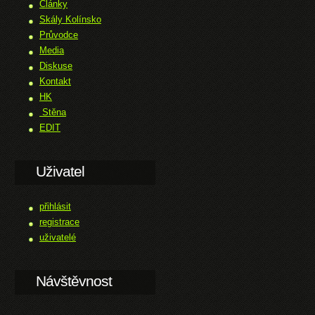
Články
Skály Kolínsko
Průvodce
Media
Diskuse
Kontakt
HK
Stěna
EDIT
Uživatel
přihlásit
registrace
uživatelé
Návštěvnost