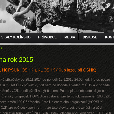
lína
SKÁLY KOLÍNSKO
PRŮVODCE
MEDIA
DISKUSE
KONT
ky
na rok 2015
V, HOPSUK, OSHK a KL OSHK (Klub lezců při OSHK)
nské příspěvky od 28.11.2014 do pondělí 15.1.2015 24.00 hod. I letos pouze
ude si muset ČHS průkaz vyřídit sám po dohodě s vedením ČHS a v případě
žení zvážit, jestli být či nebýt členem. Pokud platit nebudete, dejte o
. Členský příspěvek HOPSUKu zůstává i pro tento rok nezměněn 100 CZK.
 beze změn 100 CZK/osoba. Jste-li členem obou organizací (HOPSUK i
0 CZK pro obě seskupení, s tím, že tuto stovku pošlete zvlášť na účet
 poplatku Klubu lezců při OSHK. Jste-li členem obou organizací (HOPSUK