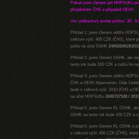
Pokud jsem členem jen HOPSUKu pos
příspěvkem ČHS a případně OEAV.
chci průkazku/y poslat poštou: 30,- K
Příklad 1: jsem členem oddílu HOPSU
celkové výši: 400 CZK (ČHS), které
pošlu na účet OSHK
2400260919/201
Příklad 2: jsem členem OSHK, ale n
tento rok bude 100 CZK a zašlu ho 
Příklad 3: jsem členem oddílu HOPSU
ČHS a OEAV Alpenverein. Dále žádám,
bude v celkové výši: 2010 (ČHS a O
na účet HOPSUKu
2600727528 / 201
Příklad 5: jsem členem KL OSHK, ale
OSHK na tento rok bude 100 CZK a z
Příklad 6: jsem členem KL OSHK a js
v celkové výši: 400 CZK (ČHS), kte