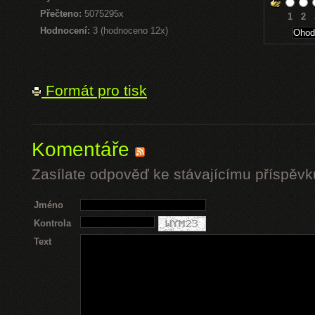
Přečteno:
5075295x
1
2
Hodnocení:
3 (hodnoceno 12x)
Formát pro tisk
Komentáře
Zasílate odpověď ke stávajícímu příspěvk
Jméno
Kontrola
Text