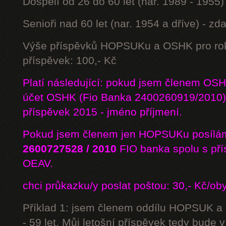
Dospělí od 26 do 60 let (nar. 1989 - 1955)
Senioři nad 60 let (nar. 1954 a dříve) - z
Výše příspěvků HOPSUKu a OSHK pro rok
příspěvek: 100,- Kč
Platí následující: pokud jsem členem OS
účet OSHK (Fio Banka 2400260919/2010) 
příspěvek 2015 - jméno příjmení.
Pokud jsem členem jen HOPSUKu posílám
2600727528 / 2010
FIO banka
spolu s př
OEAV.
chci průkazku/y poslat poštou: 30,- Kč/ob
Příklad 1: jsem členem oddílu HOPSUK a
- 59 let. Můj letošní příspěvek tedy bude 