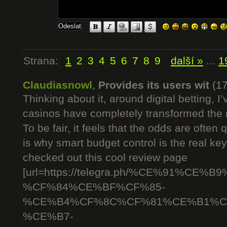
Strana:
1
2
3
4
5
6
7
8
9
další »
...
1
Claudiasnowl
,
Provides its users wit
(1
Thinking about it, around digital betting,
casinos have completely transformed the 
To be fair, it feels that the odds are often
is why smart budget control is the real ke
checked out this cool review page
[url=https://telegra.ph/%CE%91%C
%CF%84%CE%BF%CF%85-
%CE%B4%CF%8C%CF%81%CE%B1%C
%CE%B7-