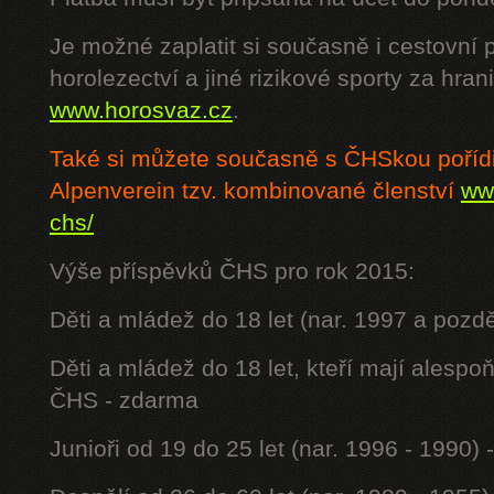
Je možné zaplatit si současně i cestovní 
horolezectví a jiné rizikové sporty za hra
www.horosvaz.cz
.
Také si můžete současně s ČHSkou poříd
Alpenverein tzv. kombinované členství
www
chs/
Výše příspěvků ČHS pro rok 2015:
Děti a mládež do 18 let (nar. 1997 a pozdě
Děti a mládež do 18 let, kteří mají alesp
ČHS - zdarma
Junioři od 19 do 25 let (nar. 1996 - 1990) 