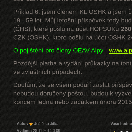
Příklad 6: jsem členem KL OSHK a jsem
19 - 59 let. Můj letošní příspěvek tedy bu
(ČHS), které pošlu na účet HOPSUKu
260
CZK (OSHK), které pošlu na účet OSHK 
O pojištění pro členy OEAV Alpy -
www.alpe
Pozdější platba a vydání průkazky na ten
ve zvláštních případech.
Doufám, že se všem podaří zaslat příspěv
nebudou doručeny poštou, budou k vyzved
koncem ledna nebo začátkem února 2015.
Autor:
Ještěrka.Jitka
Vaše hodno
Vydáno:
28.11.2014 0:09