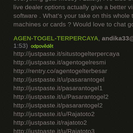
live dealer options actually give a better v
software . What’s your take on this whole 
machines or cards ? Would love to chat g
AGEN-TOGEL-TERPERCAYA
,
andika33
1:53)
odpovědět
http://justpaste.it/situstogelterpercaya
http://justpaste.it/agentogelresmi
http://rentry.co/agentogelterbesar
http://justpaste.it/u/pasarantogel
http://justpaste.it/pasarantogel1
http://justpaste.it/u/Pasarantogel2
http://justpaste.it/pasarantogel2
http://justpaste.it/u/Rajatoto2
http://justpaste.it/rajatoto2
http://justpaste.it/u/Rajatoto3