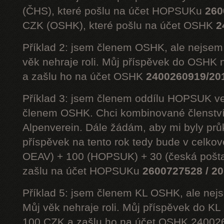
(ČHS), které pošlu na účet HOPSUKu
260
CZK (OSHK), které pošlu na účet OSHK
2
Příklad 2: jsem členem OSHK, ale nejs
věk nehraje roli. Můj příspěvek do OSHK 
a zašlu ho na účet OSHK
2400260919/20
Příklad 3: jsem členem oddílu HOPSUK ve
členem OSHK. Chci kombinované členst
Alpenverein. Dále žádám, aby mi byly prů
příspěvek na tento rok tedy bude v celko
OEAV) + 100 (HOPSUK) + 30 (česká pošta
zašlu na účet HOPSUKu
2600727528 / 2
Příklad 5: jsem členem KL OSHK, ale n
Můj věk nehraje roli. Můj příspěvek do K
100 CZK a zašlu ho na účet OSHK 24002