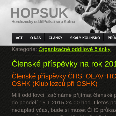
HOPSUK
Horolezecký oddíl Potkali se u Kolína
ACT
O NÁS
ČLÁNKY
SKÁLY KOLÍNSKO
PRŮ
Kategorie:
Organizačně oddílové články
Členské příspěvky na rok 20
Členské příspěvky ČHS, OEAV, 
OSHK (Klub lezců při OSHK)
Milí oddílovci, začínáme přijímat členské
do pondělí 15.1.2015 24.00 hod. I letos p
nezaplatí včas, bude si muset ČHS průkaz