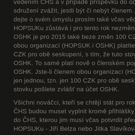
vedením ČHS a v případě příspěvků do od
sdružení zvážit, jestli být či nebýt členem
dejte o svém úmyslu prosím také včas vě
HOPSUKu zůstává i pro tento rok nezměn
OSHK je pro 2015 také beze změn 100 CZ
obou organizací (HOPSUK i OSHK) platíte 
CZK pro obě seskupení, s tím, že tuto sto
OSHK. To samé platí nově o členském pop
OSHK. Jste-li členem obou organizací (H
jen jednou, tzn. jen 100 CZK pro obě sesku
stovku pošlete zvlášť na účet OSHK.
Všichni nováčci, kteří se chtějí stát pro
ČHS budou muset vyplnit kromě přihlášk
do ČHS, kterou jim musí včas potvrdit př
HOPSUKu - Jiří Belza nebo Jitka Slavíkov