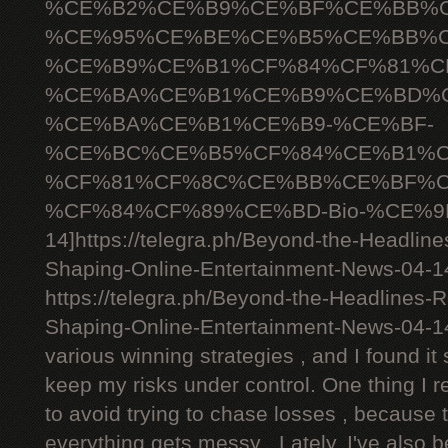
%CE%B2%CE%B9%CE%BF%CE%BB%C
%CE%95%CE%BE%CE%B5%CE%BB%C
%CE%B9%CE%B1%CF%84%CF%81%C
%CE%BA%CE%B1%CE%B9%CE%BD%C
%CE%BA%CE%B1%CE%B9-%CE%BF-
%CE%BC%CE%B5%CF%84%CE%B1%C
%CF%81%CF%8C%CE%BB%CE%BF%C
%CF%84%CF%89%CE%BD-Bio-%CE%9D
14]https://telegra.ph/Beyond-the-Headlin
Shaping-Online-Entertainment-News-04-14[
https://telegra.ph/Beyond-the-Headlines-
Shaping-Online-Entertainment-News-04-1
various winning strategies , and I found it 
keep my risks under control. One thing I r
to avoid trying to chase losses , because 
everything gets messy . Lately, I've also 