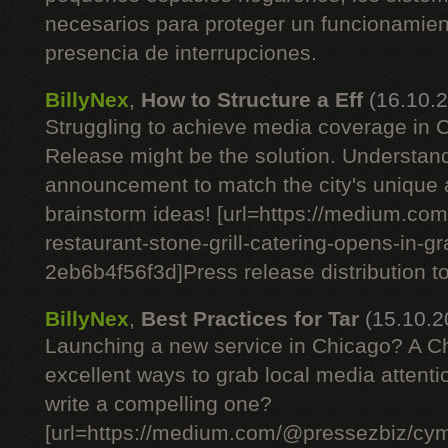
necesarios para proteger un funcionamient
presencia de interrupciones.
BillyNex
,
How to Structure a Eff
(16.10.
Struggling to achieve media coverage in
Release might be the solution. Understan
announcement to match the city's unique
brainstorm ideas! [url=https://medium.c
restaurant-stone-grill-catering-opens-in-g
2eb6b4f56f3d]Press release distribution tod
BillyNex
,
Best Practices for Tar
(15.10.2
Launching a new service in Chicago? A C
excellent ways to grab local media attent
write a compelling one?
[url=https://medium.com/@pressezbiz/cym