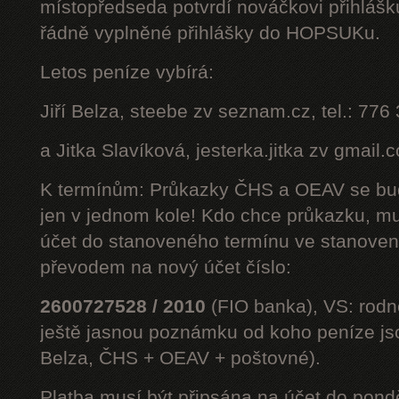
místopředseda potvrdí nováčkovi přihláš
řádně vyplněné přihlášky do HOPSUKu.
Letos peníze vybírá:
Jiří Belza, steebe zv seznam.cz, tel.: 776
a Jitka Slavíková, jesterka.jitka zv gmail.
K termínům: Průkazky ČHS a OEAV se bud
jen v jednom kole! Kdo chce průkazku, mus
účet do stanoveného termínu ve stanoven
převodem na nový účet číslo:
2600727528 / 2010
(FIO banka), VS: rodné
ještě jasnou poznámku od koho peníze jsou
Belza, ČHS + OEAV + poštovné).
Platba musí být připsána na účet do pond