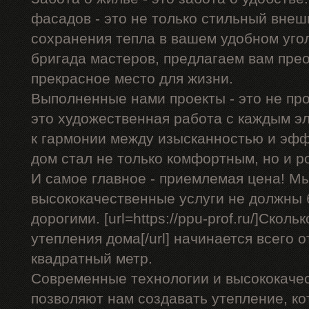
фасадов - это не только стильный внеш
сохранения тепла в вашем удобном уго
бригада мастеров, предлагаем вам пре
прекрасное место для жизни.
Выполненные нами проекты - это не про
это художественная работа с каждым э
к гармонии между изысканностью и эф
дом стал не только комфортным, но и 
И самое главное - приемлемая цена! Мы
высококачественные услуги не должны
дорогими. [url=https://ppu-prof.ru/]Скол
утепления дома[/url] начинается всего о
квадратный метр.
Современные технологии и высококаче
позволяют нам создавать утепление, ко