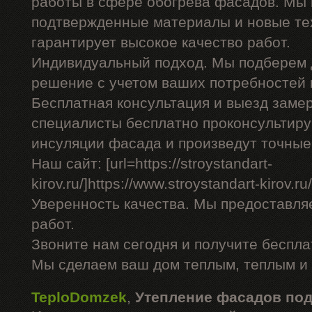
работы в сфере обогрева фасадов. Мы 
подтвержденные материалы и новые тех
гарантирует высокое качество работ.
Индивидуальный подход. Мы подберем 
решение с учетом ваших потребностей 
Бесплатная консультация и выезд заме
специалисты бесплатно проконсультиру
инсуляции фасада и произведут точные
Наш сайт: [url=https://stroystandart-
kirov.ru/]https://www.stroystandart-kirov.ru/[
Уверенность качества. Мы предоставля
работ.
Звоните нам сегодня и получите беспл
Мы сделаем ваш дом теплым, теплым и
TeploDomzek
,
Утепление фасадов по