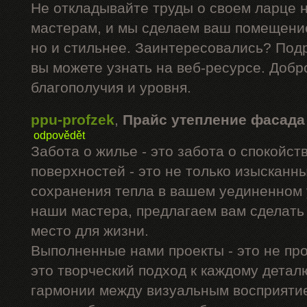
Не откладывайте труды о своем ларце 
мастерам, и мы сделаем ваш помещение
но и стильнее. Заинтересовались? Под
вы можете узнать на веб-ресурсе. Добр
благополучия и уровня.
ppu-profzek
,
Прайс утепление фасада
odpovědět
Забота о жилье - это забота о спокойс
поверхностей - это не только изысканны
сохранения тепла в вашем уединенном 
наши мастера, предлагаем вам сделать
место для жизни.
Выполненные нами проекты - это не про
это творческий подход к каждому дета
гармонии между визуальным восприятие