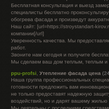
Бесплатная консультация и выезд заме
специалисты бесплатно проконсультиру
обогрева фасада и произведут аккурат
Наш сайт: [url=https://stroystandart-kirov
компании[/url]
Уверенность качества. Мы предоставля
работ.
Звоните нам сегодня и получите беспл
Мы сделаем ваш дом теплым, теплым и
ppu-profsi
,
Утепление фасада цена
(2
Наша группа профессиональных специа
готовности предложить вам инновацион
не только предоставят надежную защит
воздействий, но и дарят вашему жилью
Мы деятельны с последними средствами