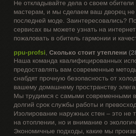
Не откладывайте дела о своем обители
мастерам, и мы сделаем ваш дворец не 
последней моде. Заинтересовались? П
сервисах вы можете узнать на интернет
пожаловать в обитель гармонии и качес
ppu-profsi
,
Сколько стоит утеплени
(2
Наша команда квалифицированных испо
предоставлять вам современные методы
снабдят прочную безопасность от холод
вашему домашнему пространству элега
Мы трудимся с самыми современными в
долгий срок службы работы и превосхо
Изолирование наружных стен – это не 
на отоплении, но и внимание о экологи
Экономичные подходы, какие мы произв