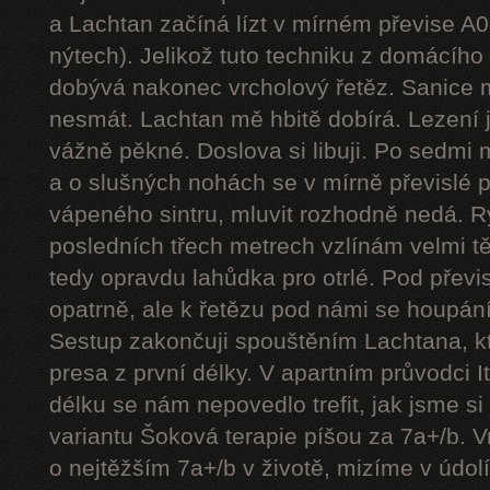
a Lachtan začíná lízt v mírném převise A
nýtech). Jelikož tuto techniku z domácíh
dobývá nakonec vrcholový řetěz. Sanice mě
nesmát. Lachtan mě hbitě dobírá. Lezení j
vážně pěkné. Doslova si libuji. Po sedmi
a o slušných nohách se v mírně převislé p
vápeného sintru, mluvit rozhodně nedá. 
posledních třech metrech vzlínám velmi tě
tedy opravdu lahůdka pro otrlé. Pod přev
opatrně, ale k řetězu pod námi se houpání
Sestup zakončuji spouštěním Lachtana, kt
presa z první délky. V apartním průvodci I
délku se nám nepovedlo trefit, jak jsme si 
variantu Šoková terapie píšou za 7a+/b. V
o nejtěžším 7a+/b v životě, mizíme v údol