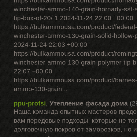
https://bulkammousa.com/product/hornad
winchester-ammo-140-grain-hornady-sst-s
tip-box-of-20/ 1 2024-11-24 22:00 +00:00
https://bulkammousa.com/product/federal
winchester-ammo-130-grain-solid-hollow-po
2024-11-24 22:03 +00:00
https://bulkammousa.com/product/remingto
winchester-ammo-130-grain-polymer-tip-b
22:07 +00:00
https://bulkammousa.com/product/barnes-
ammo-130-grain...
ppu-profsi
,
Утепление фасада дома
(2
Наша команда опытных мастеров предо
вам передовые подходы, которые не то
долговечную покров от заморозков, но