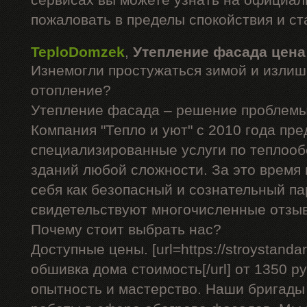
сервисах вы можете узнать на официал
пожаловать в пределы спокойствия и ст
TeploDomzek
,
Утепление фасада цена
Изнемогли простужаться зимой и излиш
отопление?
Утепление фасада – решение проблемы
Компания "Тепло и уют" с 2010 года пре
специализированные услуги по теплоо
зданий любой сложности. За это время
себя как безопасный и сознательный па
свидетельствуют многочисленные отзы
Почему стоит выбрать нас?
Доступные цены. [url=https://stroystandar
обшивка дома стоимость[/url] от 1350 ру
опытность и мастерство. Наши бригад