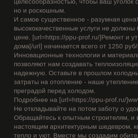
целесообразностью, чтобы ваш уголок с
но и роскошным.
И самое существенное - разумная цена!
высококачественные услуги не должны
цене. [url=https://ppu-prof.ru/]Ремонт и
дома[/url] начинается всего от 1250 руб/
Инновационные технологии и материал
позволяют нам создавать теплоизоляци
надежную. Оставьте в прошлом холодн
затраты на отопление - наше утеплени
преградой перед холодом.
Подробнее на [url=https://ppu-prof.ru/]www
Не откладывайте на потом заботу о удо
Обращайтесь к опытным строителям, и 
настоящим архитектурным шедевром, к
тепло и уют. Вместе мы создадим обител