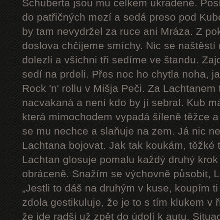
Schuberta jsou mu celkem ukradené. Pos
do patřičných mezí a sedá preso pod Kube
by tam nevydržel za ruce ani Mráza. Z pok
doslova chčijeme smíchy. Nic se naštěstí 
dolezli a všichni tři sedíme ve štandu. Zaj
sedí na prdeli. Přes noc ho chytla noha, j
Rock 'n' rollu v Mišja Peči. Za Lachtanem
nacvakaná a není kdo by jí sebral. Kub má
která mimochodem vypadá šíleně těžce a 
se mu nechce a slaňuje na zem. Já nic n
Lachtana bojovat. Jak tak koukám, těžké t
Lachtan glosuje pomalu každý druhý krok a 
obráceně. Snažím se výchovně působit, L
„Jestli to dáš na druhým v kuse, koupím ti
zdola gestikuluje, že je to s tím klukem v
že jde radši už zpět do údolí k autu. Sit