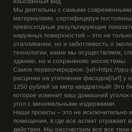
изысканный вид.
Мы деятельны с самыми современными
материалами, сертифицируя постоянны
превосходные результирующие показат
наружных поверхностей – это не только
отапливании, но и заботливость о эко
технологии, какие мы осуществляем, сп
зданию, но и сохранению экосистемы.
Самое первоочередное: [url=https://ppu-
расценки на утепление фасадов[/url] у 
1250 рублей за метр квадратный! Это 
которое изменит ваш домашний уголок 
угол с минимальными издержками.
Наши проекты – это не исключительно и
помещения, в где все аспект отражает 
действия. Мы рассмотрим все все твои 