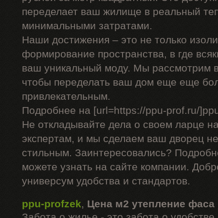
переделает ваш жилище в реальный теп
минимальными затратами.
Наши достижения – это не только изоли
формирование пространства, в где вся
ваш уникальный моду. Мы рассмотрим в
чтобы переделать ваш дом еще еще бо
привлекательным.
Подробнее на [url=https://ppu-prof.ru/]ppu-
Не откладывайте дела о своем ларце н
экспертам, и мы сделаем ваш дворец не
стильным. Заинтересовались? Подробн
можете узнать на сайте компании. Добр
универсум удобства и стандартов.
ppu-profzek
,
Цена м2 утепление фаса
Забота о жилье - это забота о удобств