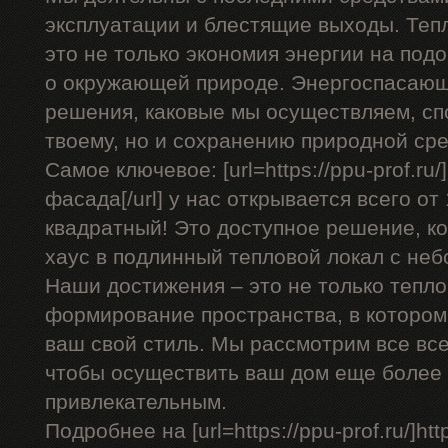
эксплуатации и блестящие выходы. Теп
это не только экономия энергии на подо
о окружающей природе. Энергоспасающ
решения, каковые мы осуществляем, сп
твоему, но и сохранению природной ср
Самое ключевое: [url=https://ppu-prof.r
фасада[/url] у нас открывается всего от
квадратный! Это доступное решение, к
хаус в подлинный тепловой локал с не
Наши достижения – это не только тепло
формирование пространства, в котором
ваш свой стиль. Мы рассмотрим все вс
чтобы осуществить ваш дом еще более
привлекательным.
Подробнее на [url=https://ppu-prof.ru/]http