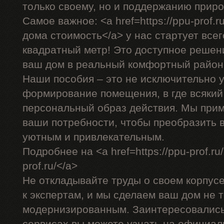
только своему, но и поддержанию прир
Самое важное: <a href=https://ppu-prof.
дома стоимость</a> у нас стартует всег
квадратный метр! Это доступное решен
ваш дом в реальный комфортный район
Наши пособия – это не исключительно у
формирование помещения, в где всякий
персональный образ действия. Мы прим
ваши потребности, чтобы преобразить 
уютным и привлекательным.
Подробнее на <a href=https://ppu-prof.ru
prof.ru/</a>
Не откладывайте труды о своем корпус
к экспертам, и мы сделаем ваш дом не т
модернизированным. Заинтересовалис