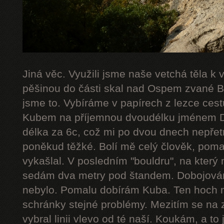
Jiná věc. Využili jsme naše vetchá těla k
pěšinou do části skal nad Ospem zvané Bab
jsme to. Vybíráme v papírech z lezce cestu
Kubem na příjemnou dvoudélku jménem De
délka za 6c, což mi po dvou dnech nepřetr
poněkud těžké. Bolí mě celý člověk, poma
vykašlal. V posledním "bouldru", na který 
sedám dva metry pod štandem. Dobojováno
nebylo. Pomalu dobírám Kuba. Ten hoch 
schránky stejné problémy. Mezitím se na 
vybral linii vlevo od té naší. Koukám, a to