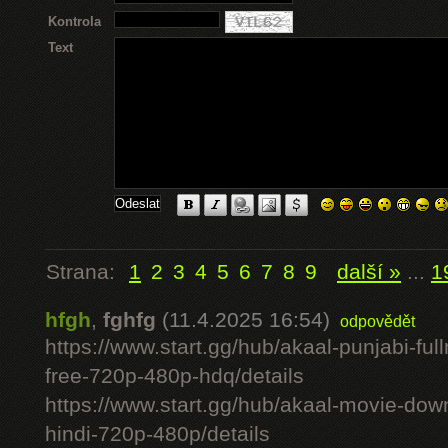
Kontrola
Text
Strana:
1
2
3
4
5
6
7
8
9
další »
...
1
hfgh
,
fghfg
(11.4.2025 16:54)
odpovědět
https://www.start.gg/hub/akaal-punjabi-ful
free-720p-480p-hdq/details
https://www.start.gg/hub/akaal-movie-downlo
hindi-720p-480p/details