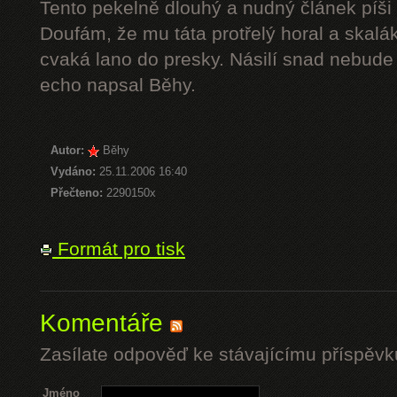
Tento pekelně dlouhý a nudný článek píši 
Doufám, že mu táta protřelý horal a skalák
cvaká lano do presky. Násilí snad nebude 
echo napsal Běhy.
Autor:
Běhy
Vydáno:
25.11.2006 16:40
Přečteno:
2290150x
Formát pro tisk
Komentáře
Zasílate odpověď ke stávajícímu příspěvk
Jméno