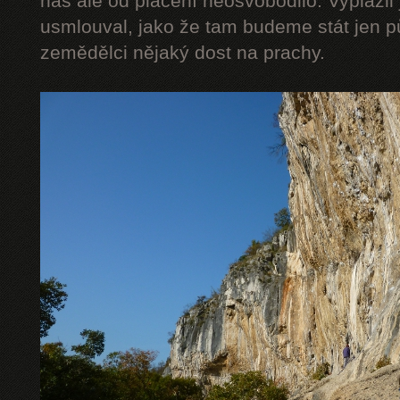
nás ale od placení neosvobodilo. Vyplázli 
usmlouval, jako že tam budeme stát jen pů
zemědělci nějaký dost na prachy.