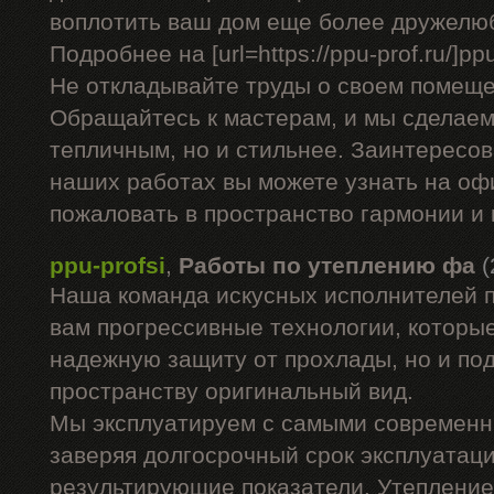
воплотить ваш дом еще более дружелю
Подробнее на [url=https://ppu-prof.ru/]ppu-
Не откладывайте труды о своем помеще
Обращайтесь к мастерам, и мы сделаем
тепличным, но и стильнее. Заинтересо
наших работах вы можете узнать на оф
пожаловать в пространство гармонии и
ppu-profsi
,
Работы по утеплению фа
(
Наша команда искусных исполнителей 
вам прогрессивные технологии, которые
надежную защиту от прохлады, но и п
пространству оригинальный вид.
Мы эксплуатируем с самыми современ
заверяя долгосрочный срок эксплуатац
результирующие показатели. Утепление