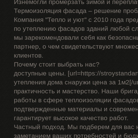
Изнемогли промерзать зимой и перепла
Термоизоляция фасада – решение проб
Компания "Тепло и уют" с 2010 года пр
по утеплению фасадов зданий любой сл
мы зарекомендовали себя как безопасн
партнер, о чем свидетельствуют множе
клиентов.
Почему стоит выбрать нас?
доступные цены. [url=https://stroystandar
утепления дома снаружи цена за 1м2[/url
практичность и мастерство. Наши бриг
работы в сфере теплоизоляции фасадов
подтвержденные материалы и современ
гарантирует высокое качество работ.
Частный подход. Мы подберем для вас
заметанием ваших потребностей и бюд