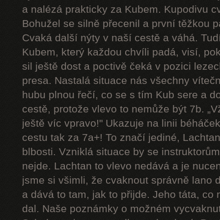
a nalézá prakticky za Kubem. Kupodivu cva
Bohužel se silně přecenil a první těžkou 
Cvaká další nýty v naší cestě a váhá. Tudí
Kubem, který každou chvíli padá, visí, p
sil ještě dost a poctivě čeká v pozici le
presa. Nastalá situace nás všechny víteč
hubu plnou řečí, co se s tím Kub sere a d
cestě, protože vlevo to nemůže být 7b. „Vždy
ještě víc vpravo!" Ukazuje na linii béháče
cestu tak za 7a+! To značí jediné, Lachtan
blbosti. Vzniklá situace by se instruktorům u
nejde. Lachtan to vlevo nedává a je nucen 
jsme si všimli, že cvaknout správně lano 
a dává to tam, jak to přijde. Jeho táta, co
dal. Naše poznámky o možném vycvaknutí 