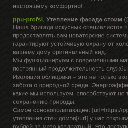
настоящему комфортно!
ppu-profsi
,
Утепление фасада стоим
(
Наша бригада искусных специалистов 
предоставлять вам новаторские системы
гарантируют устойчивую охрану от холо
вашему дому оригинальный вид.
Мы функционируем с современными ма
постоянный продолжительность службы 
Изоляция облицовки – это не только эко
забота о природной среде. Энергоэффе
какие мы используем, способствуют не 
сохранению природы.
Самое основополагающее: [url=https://pp
утепления стен домов[/url] у нас открыв
рублей за метр квадратный! Это доступ