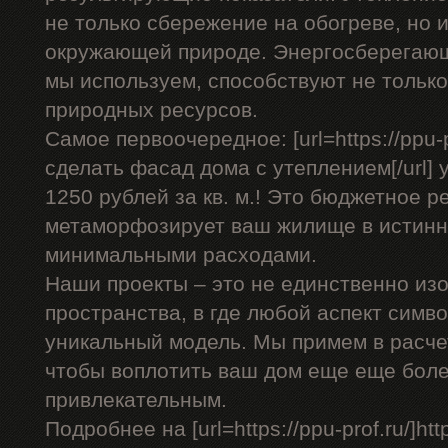
не только сбережение на обогреве, но 
окружающей природе. Энергосберегающ
мы используем, способствуют не только
природных ресурсов.
Самое первоочередное: [url=https://ppu-p
сделать фасад дома с утеплением[/url] у
1250 рублей за кв. м.! Это бюджетное р
метаморфозирует ваш жилище в истинн
минимальными расходами.
Наши проекты – это не единственно изо
пространства, в где любой аспект симв
уникальный модель. Мы примем в расче
чтобы воплотить ваш дом еще еще бол
привлекательным.
Подробнее на [url=https://ppu-prof.ru/]https