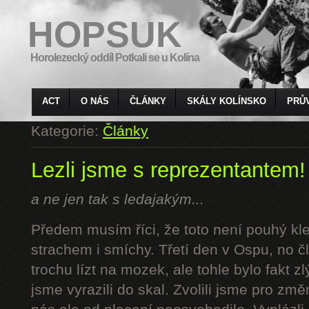
HOPSUK
Horolezecký oddíl Potkali se u Kolína
ACT
O NÁS
ČLÁNKY
SKÁLY KOLÍNSKO
PRŮ
Kategorie:
Články
Lezli jsme s reprezentantem!
a ne jen tak s ledajakým...
Předem musím říci, že toto není pouhý kl
strachem i smíchy. Třetí den v Ospu, no č
trochu lízt na mozek, ale tohle bylo fakt z
jsme vyrazili do skal. Zvolili jsme pro z