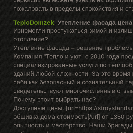
сервисах вы можете узнать на официал
пожаловать в пределы спокойствия и ст
TeploDomzek
,
Утепление фасада цена
Изнемогли простужаться зимой и излиш
отопление?
Утепление фасада – решение проблемы
Компания "Тепло и уют" с 2010 года пре
специализированные услуги по теплоо
зданий любой сложности. За это время
себя как безопасный и сознательный па
свидетельствуют многочисленные отзы
Почему стоит выбрать нас?
Доступные цены. [url=https://stroystandar
обшивка дома стоимость[/url] от 1350 ру
опытность и мастерство. Наши бригад