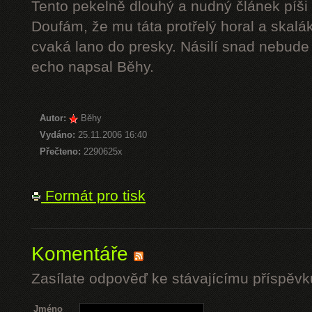
Tento pekelně dlouhý a nudný článek píši 
Doufám, že mu táta protřelý horal a skalák
cvaká lano do presky. Násilí snad nebude 
echo napsal Běhy.
Autor:
Běhy
Vydáno:
25.11.2006 16:40
Přečteno:
2290625x
Formát pro tisk
Komentáře
Zasílate odpověď ke stávajícímu příspěvk
Jméno