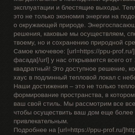
эксплуатации и блестящие выходы. Теп
это не только экономия энергии на подо
о окружающей природе. Энергоспасающ
решения, каковые мы осуществляем, сп
твоему, но и сохранению природной ср
Самое ключевое: [url=https://ppu-prof.r
фасада[/url] у нас открывается всего от
квадратный! Это доступное решение, к
хаус в подлинный тепловой локал с не
Наши достижения – это не только тепло
формирование пространства, в котором
ваш свой стиль. Мы рассмотрим все вс
чтобы осуществить ваш дом еще более
привлекательным.
Подробнее на [url=https://ppu-prof.ru/]http