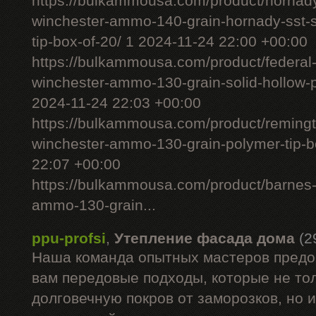
https://bulkammousa.com/product/hornad
winchester-ammo-140-grain-hornady-sst-s
tip-box-of-20/ 1 2024-11-24 22:00 +00:00
https://bulkammousa.com/product/federal
winchester-ammo-130-grain-solid-hollow-po
2024-11-24 22:03 +00:00
https://bulkammousa.com/product/remingto
winchester-ammo-130-grain-polymer-tip-b
22:07 +00:00
https://bulkammousa.com/product/barnes-
ammo-130-grain...
ppu-profsi
,
Утепление фасада дома
(2
Наша команда опытных мастеров предо
вам передовые подходы, которые не то
долговечную покров от заморозков, но