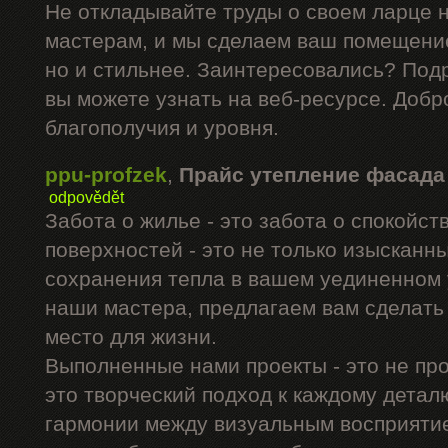
Не откладывайте труды о своем ларце 
мастерам, и мы сделаем ваш помещение
но и стильнее. Заинтересовались? Под
вы можете узнать на веб-ресурсе. Добр
благополучия и уровня.
ppu-profzek
,
Прайс утепление фасада
odpovědět
Забота о жилье - это забота о спокойс
поверхностей - это не только изысканны
сохранения тепла в вашем уединенном 
наши мастера, предлагаем вам сделать
место для жизни.
Выполненные нами проекты - это не про
это творческий подход к каждому дета
гармонии между визуальным восприятие