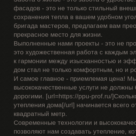
фасадов - это не только стильный внеш
сохранения тепла в вашем удобном уго
бригада мастеров, предлагаем вам пре
прекрасное место для жизни.
Выполненные нами проекты - это не про
это художественная работа с каждым э
к гармонии между изысканностью и эф
дом стал не только комфортным, но и 
И самое главное - приемлемая цена! Мы
высококачественные услуги не должны
дорогими. [url=https://ppu-prof.ru/]Скол
утепления дома[/url] начинается всего о
квадратный метр.
Современные технологии и высококаче
позволяют нам создавать утепление, ко