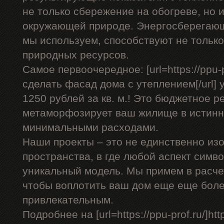
не только сбережение на обогреве, но 
окружающей природе. Энергосберегающ
мы используем, способствуют не только
природных ресурсов.
Самое первоочередное: [url=https://ppu-p
сделать фасад дома с утеплением[/url] у
1250 рублей за кв. м.! Это бюджетное р
метаморфозирует ваш жилище в истинн
минимальными расходами.
Наши проекты – это не единственно изо
пространства, в где любой аспект симв
уникальный модель. Мы примем в расче
чтобы воплотить ваш дом еще еще бол
привлекательным.
Подробнее на [url=https://ppu-prof.ru/]https