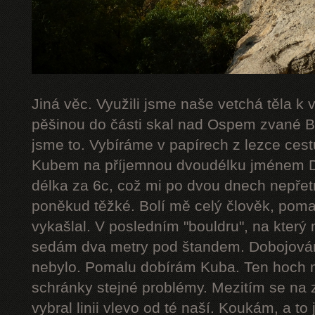
Jiná věc. Využili jsme naše vetchá těla k
pěšinou do části skal nad Ospem zvané Bab
jsme to. Vybíráme v papírech z lezce cestu
Kubem na příjemnou dvoudélku jménem De
délka za 6c, což mi po dvou dnech nepřetr
poněkud těžké. Bolí mě celý člověk, poma
vykašlal. V posledním "bouldru", na který 
sedám dva metry pod štandem. Dobojováno
nebylo. Pomalu dobírám Kuba. Ten hoch 
schránky stejné problémy. Mezitím se na 
vybral linii vlevo od té naší. Koukám, a to