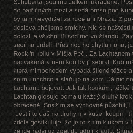
Schuberta jsou mu celkem ukradené. Pos
do patřičných mezí a sedá preso pod Kube
by tam nevydržel za ruce ani Mráza. Z pok
doslova chčijeme smíchy. Nic se naštěstí 
dolezli a všichni tři sedíme ve štandu. Zaj
sedí na prdeli. Přes noc ho chytla noha, j
Rock 'n' rollu v Mišja Peči. Za Lachtanem
nacvakaná a není kdo by jí sebral. Kub má
která mimochodem vypadá šíleně těžce a 
se mu nechce a slaňuje na zem. Já nic n
Lachtana bojovat. Jak tak koukám, těžké t
Lachtan glosuje pomalu každý druhý krok a 
obráceně. Snažím se výchovně působit, L
„Jestli to dáš na druhým v kuse, koupím ti
zdola gestikuluje, že je to s tím klukem v
že jde radši už zpět do údolí k autu. Sit