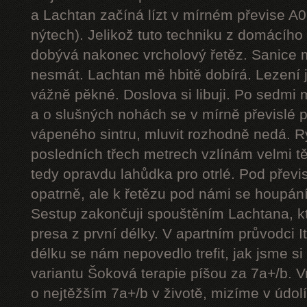
a Lachtan začíná lízt v mírném převise A
nýtech). Jelikož tuto techniku z domácíh
dobývá nakonec vrcholový řetěz. Sanice mě
nesmát. Lachtan mě hbitě dobírá. Lezení j
vážně pěkné. Doslova si libuji. Po sedmi
a o slušných nohách se v mírně převislé p
vápeného sintru, mluvit rozhodně nedá. 
posledních třech metrech vzlínám velmi tě
tedy opravdu lahůdka pro otrlé. Pod přev
opatrně, ale k řetězu pod námi se houpání
Sestup zakončuji spouštěním Lachtana, kt
presa z první délky. V apartním průvodci I
délku se nám nepovedlo trefit, jak jsme si 
variantu Šoková terapie píšou za 7a+/b. V
o nejtěžším 7a+/b v životě, mizíme v údol