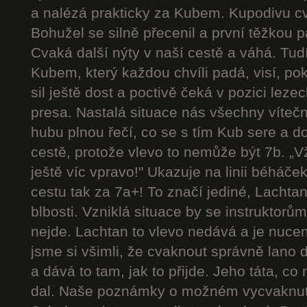
a nalézá prakticky za Kubem. Kupodivu cva
Bohužel se silně přecenil a první těžkou 
Cvaká další nýty v naší cestě a váhá. Tudí
Kubem, který každou chvíli padá, visí, p
sil ještě dost a poctivě čeká v pozici le
presa. Nastalá situace nás všechny víteč
hubu plnou řečí, co se s tím Kub sere a d
cestě, protože vlevo to nemůže být 7b. „Vždy
ještě víc vpravo!" Ukazuje na linii béháče
cestu tak za 7a+! To značí jediné, Lachtan
blbosti. Vzniklá situace by se instruktorům u
nejde. Lachtan to vlevo nedává a je nucen 
jsme si všimli, že cvaknout správně lano 
a dává to tam, jak to přijde. Jeho táta, co
dal. Naše poznámky o možném vycvaknutí 