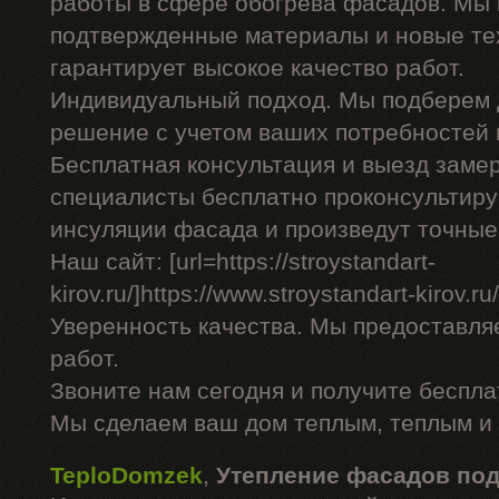
работы в сфере обогрева фасадов. Мы 
подтвержденные материалы и новые тех
гарантирует высокое качество работ.
Индивидуальный подход. Мы подберем 
решение с учетом ваших потребностей 
Бесплатная консультация и выезд заме
специалисты бесплатно проконсультиру
инсуляции фасада и произведут точные
Наш сайт: [url=https://stroystandart-
kirov.ru/]https://www.stroystandart-kirov.ru/[
Уверенность качества. Мы предоставля
работ.
Звоните нам сегодня и получите беспл
Мы сделаем ваш дом теплым, теплым и
TeploDomzek
,
Утепление фасадов по