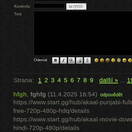
Kontrola
Text
Strana:
1
2
3
4
5
6
7
8
9
další »
...
1
hfgh
,
fghfg
(11.4.2025 16:54)
odpovědět
https://www.start.gg/hub/akaal-punjabi-ful
free-720p-480p-hdq/details
https://www.start.gg/hub/akaal-movie-downlo
hindi-720p-480p/details