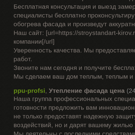
Бесплатная консультация и выезд заме
специалисты бесплатно проконсультиру
обогрева фасада и произведут аккурат
Наш сайт: [url=https://stroystandart-kirov
компании[/url]
Уверенность качества. Мы предоставля
работ.
Звоните нам сегодня и получите беспл
Мы сделаем ваш дом теплым, теплым и
ppu-profsi
,
Утепление фасада цена
(2
Наша группа профессиональных специа
готовности предложить вам инновацион
не только предоставят надежную защит
воздействий, но и дарят вашему жилью
Мы деятельны с последними средствами