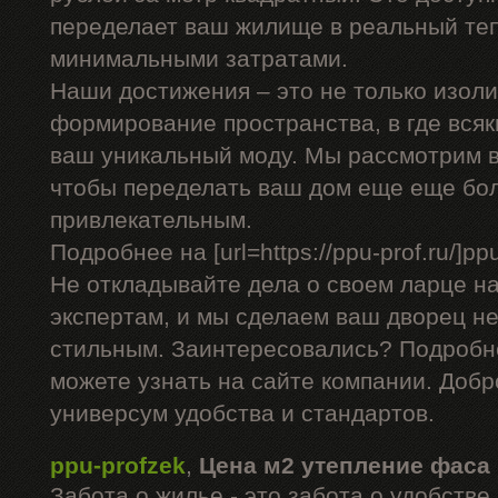
переделает ваш жилище в реальный теп
минимальными затратами.
Наши достижения – это не только изоли
формирование пространства, в где вся
ваш уникальный моду. Мы рассмотрим в
чтобы переделать ваш дом еще еще бо
привлекательным.
Подробнее на [url=https://ppu-prof.ru/]ppu-
Не откладывайте дела о своем ларце н
экспертам, и мы сделаем ваш дворец не
стильным. Заинтересовались? Подробн
можете узнать на сайте компании. Добр
универсум удобства и стандартов.
ppu-profzek
,
Цена м2 утепление фаса
Забота о жилье - это забота о удобств