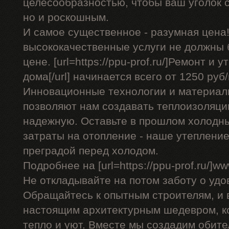
целесообразностью, чтобы ваш уголок с
но и роскошным.
И самое существенное - разумная цена!
высококачественные услуги не должны
цене. [url=https://ppu-prof.ru/]Ремонт и
дома[/url] начинается всего от 1250 руб/
Инновационные технологии и материал
позволяют нам создавать теплоизоляци
надежную. Оставьте в прошлом холодн
затраты на отопление - наше утеплени
преградой перед холодом.
Подробнее на [url=https://ppu-prof.ru/]www
Не откладывайте на потом заботу о удо
Обращайтесь к опытным строителям, и 
настоящим архитектурным шедевром, к
тепло и уют. Вместе мы создадим обител