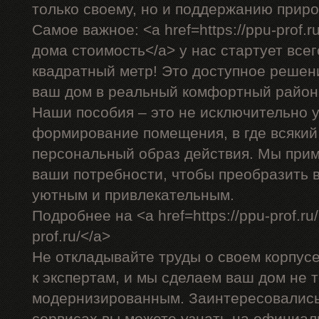
только своему, но и поддержанию прир
Самое важное: <a href=https://ppu-prof.
дома стоимость</a> у нас стартует всег
квадратный метр! Это доступное решен
ваш дом в реальный комфортный район
Наши пособия – это не исключительно у
формирование помещения, в где всякий
персональный образ действия. Мы прим
ваши потребности, чтобы преобразить 
уютным и привлекательным.
Подробнее на <a href=https://ppu-prof.ru
prof.ru/</a>
Не откладывайте труды о своем корпус
к экспертам, и мы сделаем ваш дом не т
модернизированным. Заинтересовалис