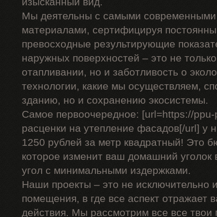
изысканный вид.
Мы деятельны с самыми современными
материалами, сертифицируя постоянны
превосходные результирующие показат
наружных поверхностей – это не только
отапливании, но и заботливость о эко
технологии, какие мы осуществляем, сп
зданию, но и сохранению экосистемы.
Самое первоочередное: [url=https://ppu-
расценки на утепление фасадов[/url] у 
1250 рублей за метр квадратный! Это 
которое изменит ваш домашний уголок 
угол с минимальными издержками.
Наши проекты – это не исключительно и
помещения, в где все аспект отражает 
действия. Мы рассмотрим все все твои 