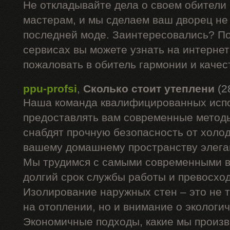
Не откладывайте дела о своем обители
мастерам, и мы сделаем ваш дворец не 
последней моде. Заинтересовались? П
сервисах вы можете узнать на интернет
пожаловать в обитель гармонии и качес
ppu-profsi
,
Сколько стоит утеплени
(2
Наша команда квалифицированных испо
предоставлять вам современные методы
снабдят прочную безопасность от холод
вашему домашнему пространству элега
Мы трудимся с самыми современными в
долгий срок службы работы и превосхо
Изолирование наружных стен – это не 
на отоплении, но и внимание о экологи
Экономичные подходы, какие мы произв