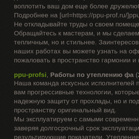
воплотить ваш дом еще более дружелю
Подробнее на [url=https://ppu-prof.ru/]ppu-
Не откладывайте труды о своем помеще
Обращайтесь к мастерам, и мы сделаем
тепличным, но и стильнее. Заинтересо
наших работах вы можете узнать на оф
пожаловать в пространство гармонии и
ppu-profsi
,
Работы по утеплению фа
(
Наша команда искусных исполнителей 
вам прогрессивные технологии, которые
надежную защиту от прохлады, но и п
пространству оригинальный вид.
Мы эксплуатируем с самыми современ
заверяя долгосрочный срок эксплуатац
результирующие показатели. Утепление