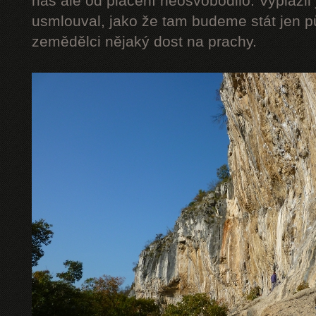
nás ale od placení neosvobodilo. Vyplázli 
usmlouval, jako že tam budeme stát jen pů
zemědělci nějaký dost na prachy.