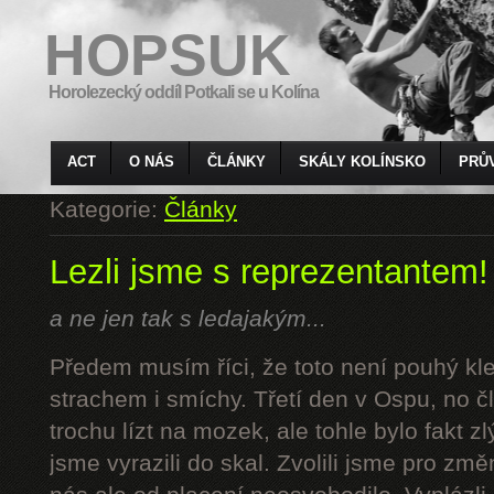
HOPSUK
Horolezecký oddíl Potkali se u Kolína
ACT
O NÁS
ČLÁNKY
SKÁLY KOLÍNSKO
PRŮ
Kategorie:
Články
Lezli jsme s reprezentantem!
a ne jen tak s ledajakým...
Předem musím říci, že toto není pouhý kl
strachem i smíchy. Třetí den v Ospu, no č
trochu lízt na mozek, ale tohle bylo fakt z
jsme vyrazili do skal. Zvolili jsme pro z