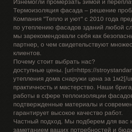
Изнемогли промерзать зимой и перепла
Термоизоляция фасада – решение проб
Компания "Тепло и уют" с 2010 года пр
по утеплению фасадов зданий любой сл
мы зарекомендовали себя как безопасн
партнер, о чем свидетельствуют множе
клиентов.
Почему стоит выбрать нас?
доступные цены. [url=https://stroystandar
утепления дома снаружи цена за 1м2[/url
практичность и мастерство. Наши бриг
работы в сфере теплоизоляции фасадов
подтвержденные материалы и современ
гарантирует высокое качество работ.
Частный подход. Мы подберем для вас
заметанием ваших потребностей и бюд