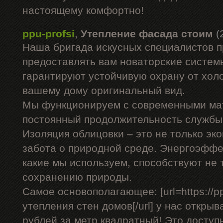
настоящему комфортно!
ppu-profsi
,
Утепление фасада стоим
(
Наша бригада искусных специалистов 
предоставлять вам новаторские системы
гарантируют устойчивую охрану от холо
вашему дому оригинальный вид.
Мы функционируем с современными ма
постоянный продолжительность службы 
Изоляция облицовки – это не только эко
забота о природной среде. Энергоэффе
какие мы используем, способствуют не 
сохранению природы.
Самое основополагающее: [url=https://pp
утепления стен домов[/url] у нас открыв
рублей за метр квадратный! Это доступ