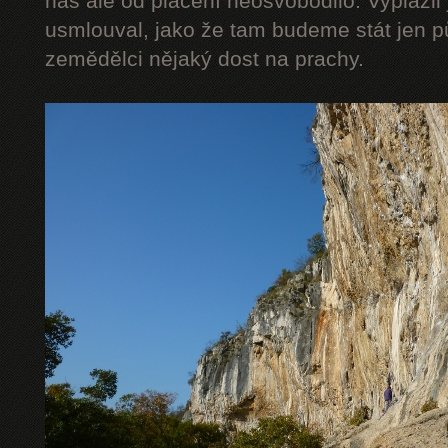
nás ale od placení neosvobodilo. Vyplázli 
usmlouval, jako že tam budeme stát jen pů
zemědělci nějaký dost na prachy.