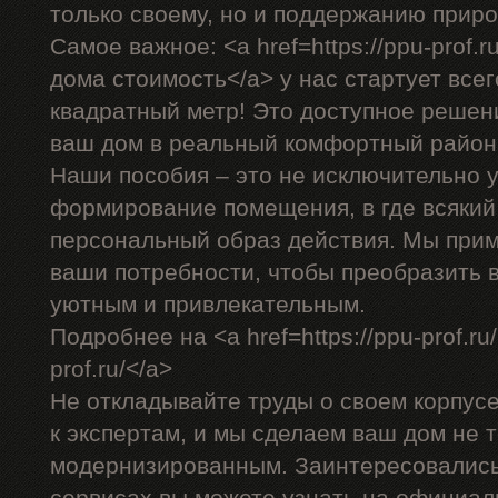
только своему, но и поддержанию прир
Самое важное: <a href=https://ppu-prof.
дома стоимость</a> у нас стартует всег
квадратный метр! Это доступное решен
ваш дом в реальный комфортный район
Наши пособия – это не исключительно у
формирование помещения, в где всякий
персональный образ действия. Мы прим
ваши потребности, чтобы преобразить 
уютным и привлекательным.
Подробнее на <a href=https://ppu-prof.ru
prof.ru/</a>
Не откладывайте труды о своем корпус
к экспертам, и мы сделаем ваш дом не т
модернизированным. Заинтересовалис