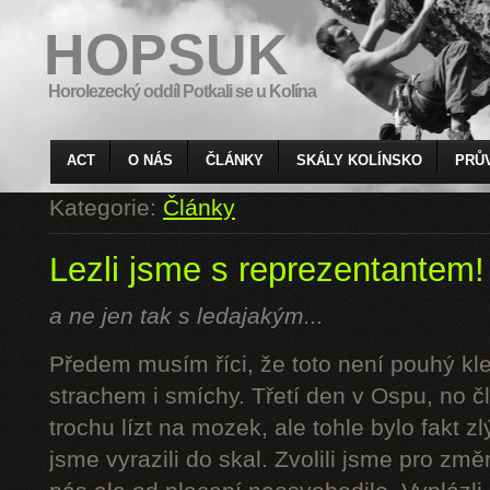
HOPSUK
Horolezecký oddíl Potkali se u Kolína
ACT
O NÁS
ČLÁNKY
SKÁLY KOLÍNSKO
PRŮ
Kategorie:
Články
Lezli jsme s reprezentantem!
a ne jen tak s ledajakým...
Předem musím říci, že toto není pouhý kl
strachem i smíchy. Třetí den v Ospu, no č
trochu lízt na mozek, ale tohle bylo fakt z
jsme vyrazili do skal. Zvolili jsme pro z