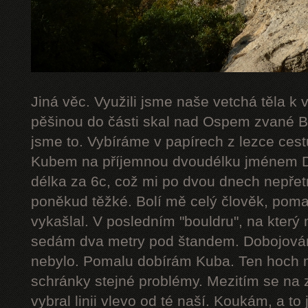
Jiná věc. Využili jsme naše vetchá těla k
pěšinou do části skal nad Ospem zvané Bab
jsme to. Vybíráme v papírech z lezce cestu
Kubem na příjemnou dvoudélku jménem De
délka za 6c, což mi po dvou dnech nepřetr
poněkud těžké. Bolí mě celý člověk, poma
vykašlal. V posledním "bouldru", na který 
sedám dva metry pod štandem. Dobojováno
nebylo. Pomalu dobírám Kuba. Ten hoch 
schránky stejné problémy. Mezitím se na 
vybral linii vlevo od té naší. Koukám, a to