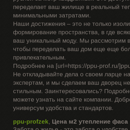
переделает ваш жилище в реальный теп
минимальными затратами.
Наши достижения – это не только изоли
формирование пространства, в где вся
ваш уникальный моду. Мы рассмотрим в
чтобы переделать ваш дом еще еще бо
привлекательным.
Подробнее на [url=https://ppu-prof.ru/]ppu-
Не откладывайте дела о своем ларце н
экспертам, и мы сделаем ваш дворец не
стильным. Заинтересовались? Подробн
можете узнать на сайте компании. Добр
универсум удобства и стандартов.
ppu-profzek
,
Цена м2 утепление фаса
Забота о жилье - это забота о удобств