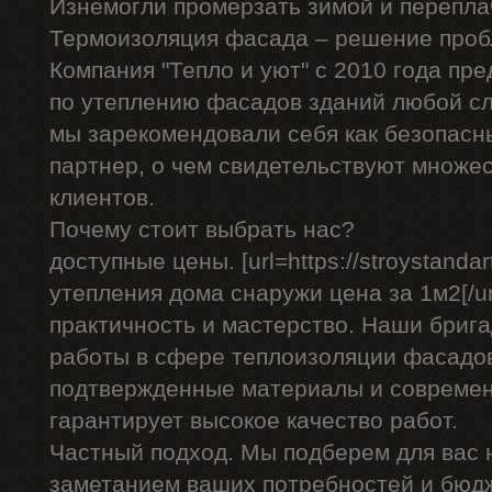
Изнемогли промерзать зимой и перепла
Термоизоляция фасада – решение проб
Компания "Тепло и уют" с 2010 года пр
по утеплению фасадов зданий любой сл
мы зарекомендовали себя как безопасн
партнер, о чем свидетельствуют множе
клиентов.
Почему стоит выбрать нас?
доступные цены. [url=https://stroystandar
утепления дома снаружи цена за 1м2[/url
практичность и мастерство. Наши бриг
работы в сфере теплоизоляции фасадов
подтвержденные материалы и современ
гарантирует высокое качество работ.
Частный подход. Мы подберем для вас
заметанием ваших потребностей и бюд