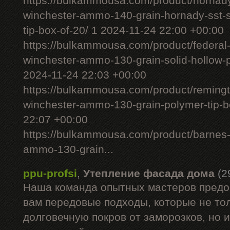
https://bulkammousa.com/product/hornad
winchester-ammo-140-grain-hornady-sst-s
tip-box-of-20/ 1 2024-11-24 22:00 +00:00
https://bulkammousa.com/product/federal
winchester-ammo-130-grain-solid-hollow-po
2024-11-24 22:03 +00:00
https://bulkammousa.com/product/remingto
winchester-ammo-130-grain-polymer-tip-b
22:07 +00:00
https://bulkammousa.com/product/barnes-
ammo-130-grain...
ppu-profsi
,
Утепление фасада дома
(2
Наша команда опытных мастеров предо
вам передовые подходы, которые не то
долговечную покров от заморозков, но