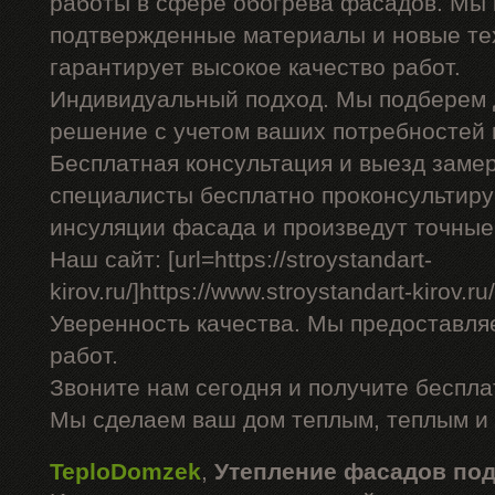
работы в сфере обогрева фасадов. Мы 
подтвержденные материалы и новые тех
гарантирует высокое качество работ.
Индивидуальный подход. Мы подберем 
решение с учетом ваших потребностей 
Бесплатная консультация и выезд заме
специалисты бесплатно проконсультиру
инсуляции фасада и произведут точные
Наш сайт: [url=https://stroystandart-
kirov.ru/]https://www.stroystandart-kirov.ru/[
Уверенность качества. Мы предоставля
работ.
Звоните нам сегодня и получите беспл
Мы сделаем ваш дом теплым, теплым и
TeploDomzek
,
Утепление фасадов по