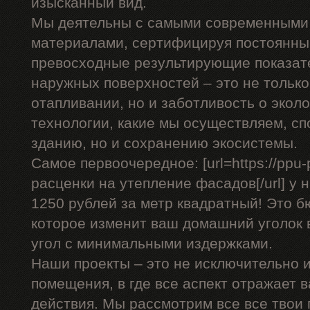
изысканный вид.
Мы деятельны с самыми современными
материалами, сертифицируя постоянны
превосходные результирующие показат
наружных поверхностей – это не только
отапливании, но и заботливость о эко
технологии, какие мы осуществляем, сп
зданию, но и сохранению экосистемы.
Самое первоочередное: [url=https://ppu-
расценки на утепление фасадов[/url] у 
1250 рублей за метр квадратный! Это 
которое изменит ваш домашний уголок 
угол с минимальными издержками.
Наши проекты – это не исключительно и
помещения, в где все аспект отражает 
действия. Мы рассмотрим все все твои 