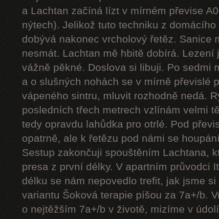
a Lachtan začíná lízt v mírném převise A
nýtech). Jelikož tuto techniku z domácíh
dobývá nakonec vrcholový řetěz. Sanice mě
nesmát. Lachtan mě hbitě dobírá. Lezení j
vážně pěkné. Doslova si libuji. Po sedmi
a o slušných nohách se v mírně převislé p
vápeného sintru, mluvit rozhodně nedá. 
posledních třech metrech vzlínám velmi tě
tedy opravdu lahůdka pro otrlé. Pod přev
opatrně, ale k řetězu pod námi se houpání
Sestup zakončuji spouštěním Lachtana, kt
presa z první délky. V apartním průvodci I
délku se nám nepovedlo trefit, jak jsme si 
variantu Šoková terapie píšou za 7a+/b. V
o nejtěžším 7a+/b v životě, mizíme v údol