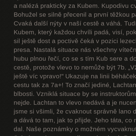
a nalézá prakticky za Kubem. Kupodivu cva
Bohužel se silně přecenil a první těžkou 
Cvaká další nýty v naší cestě a váhá. Tudí
Kubem, který každou chvíli padá, visí, p
sil ještě dost a poctivě čeká v pozici le
presa. Nastalá situace nás všechny víteč
hubu plnou řečí, co se s tím Kub sere a d
cestě, protože vlevo to nemůže být 7b. „Vždy
ještě víc vpravo!" Ukazuje na linii béháče
cestu tak za 7a+! To značí jediné, Lachtan
blbosti. Vzniklá situace by se instruktorům u
nejde. Lachtan to vlevo nedává a je nucen 
jsme si všimli, že cvaknout správně lano 
a dává to tam, jak to přijde. Jeho táta, co
dal. Naše poznámky o možném vycvaknutí 