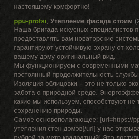
настоящему комфортно!
ppu-profsi
,
Утепление фасада стоим
(
Наша бригада искусных специалистов 
предоставлять вам новаторские системы
гарантируют устойчивую охрану от холо
вашему дому оригинальный вид.
Мы функционируем с современными ма
постоянный продолжительность службы 
Изоляция облицовки – это не только эко
забота о природной среде. Энергоэффе
какие мы используем, способствуют не 
сохранению природы.
Самое основополагающее: [url=https://pp
утепления стен домов[/url] у нас открыв
рублей за метр квадратный! Это доступ