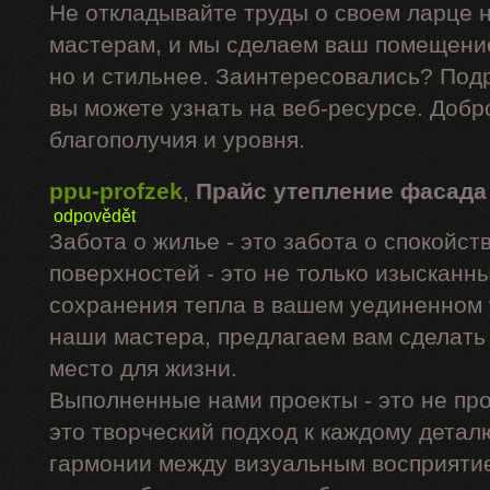
Не откладывайте труды о своем ларце 
мастерам, и мы сделаем ваш помещение
но и стильнее. Заинтересовались? Под
вы можете узнать на веб-ресурсе. Добр
благополучия и уровня.
ppu-profzek
,
Прайс утепление фасада
odpovědět
Забота о жилье - это забота о спокойс
поверхностей - это не только изысканны
сохранения тепла в вашем уединенном 
наши мастера, предлагаем вам сделать
место для жизни.
Выполненные нами проекты - это не про
это творческий подход к каждому дета
гармонии между визуальным восприятие