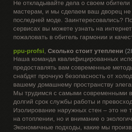
Не откладывайте дела о своем обители
мастерам, и мы сделаем ваш дворец не 
последней моде. Заинтересовались? П
сервисах вы можете узнать на интернет
пожаловать в обитель гармонии и качес
ppu-profsi
,
Сколько стоит утеплени
(2
Наша команда квалифицированных испо
предоставлять вам современные методы
снабдят прочную безопасность от холод
вашему домашнему пространству элега
Мы трудимся с самыми современными в
долгий срок службы работы и превосхо
Изолирование наружных стен – это не 
на отоплении, но и внимание о экологи
Экономичные подходы, какие мы произв