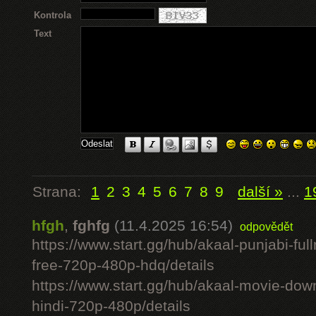
Kontrola
Text
Strana:
1
2
3
4
5
6
7
8
9
další »
...
1
hfgh
,
fghfg
(11.4.2025 16:54)
odpovědět
https://www.start.gg/hub/akaal-punjabi-ful
free-720p-480p-hdq/details
https://www.start.gg/hub/akaal-movie-downlo
hindi-720p-480p/details