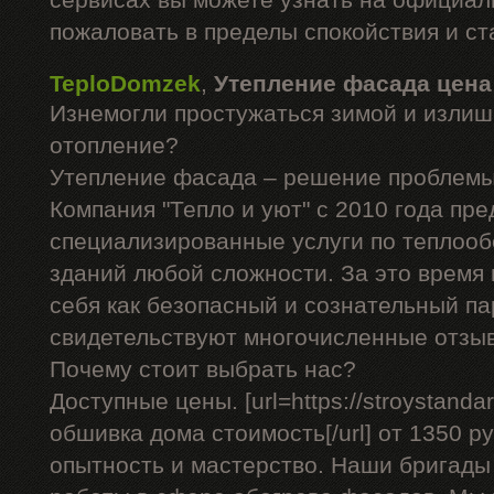
сервисах вы можете узнать на официал
пожаловать в пределы спокойствия и ст
TeploDomzek
,
Утепление фасада цена
Изнемогли простужаться зимой и излиш
отопление?
Утепление фасада – решение проблемы
Компания "Тепло и уют" с 2010 года пре
специализированные услуги по теплоо
зданий любой сложности. За это время
себя как безопасный и сознательный па
свидетельствуют многочисленные отзы
Почему стоит выбрать нас?
Доступные цены. [url=https://stroystandar
обшивка дома стоимость[/url] от 1350 ру
опытность и мастерство. Наши бригад