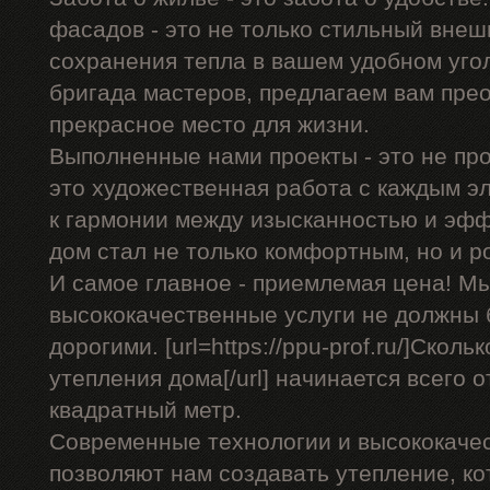
фасадов - это не только стильный внеш
сохранения тепла в вашем удобном уго
бригада мастеров, предлагаем вам пре
прекрасное место для жизни.
Выполненные нами проекты - это не про
это художественная работа с каждым э
к гармонии между изысканностью и эф
дом стал не только комфортным, но и 
И самое главное - приемлемая цена! Мы
высококачественные услуги не должны
дорогими. [url=https://ppu-prof.ru/]Скол
утепления дома[/url] начинается всего о
квадратный метр.
Современные технологии и высококаче
позволяют нам создавать утепление, ко