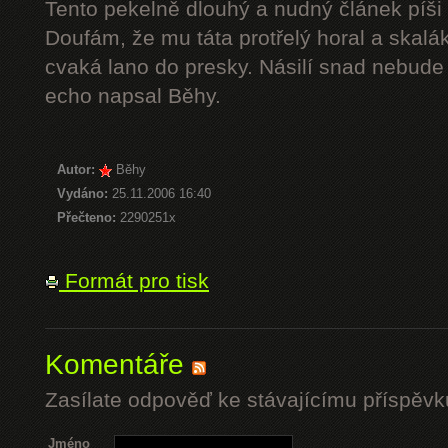
Tento pekelně dlouhý a nudný článek píši 
Doufám, že mu táta protřelý horal a skalák
cvaká lano do presky. Násilí snad nebude 
echo napsal Běhy.
Autor:
Běhy
Vydáno:
25.11.2006 16:40
Přečteno:
2290251x
Formát pro tisk
Komentáře
Zasílate odpověď ke stávajícímu příspěvk
Jméno