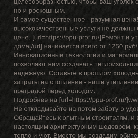
целесообразностью, чтобы ваш уголок с
но и роскошным.
И самое существенное - разумная цена!
высококачественные услуги не должны
цене. [url=https://ppu-prof.ru/]Ремонт и
дома[/url] начинается всего от 1250 руб/
Инновационные технологии и материал
позволяют нам создавать теплоизоляци
надежную. Оставьте в прошлом холодн
затраты на отопление - наше утеплени
преградой перед холодом.
Подробнее на [url=https://ppu-prof.ru/]www
Не откладывайте на потом заботу о удо
Обращайтесь к опытным строителям, и 
настоящим архитектурным шедевром, к
тепло и уют. Вместе мы создадим обител