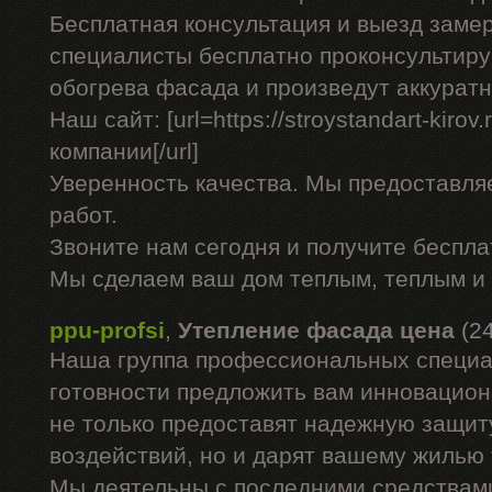
Бесплатная консультация и выезд заме
специалисты бесплатно проконсультиру
обогрева фасада и произведут аккурат
Наш сайт: [url=https://stroystandart-kirov
компании[/url]
Уверенность качества. Мы предоставля
работ.
Звоните нам сегодня и получите беспл
Мы сделаем ваш дом теплым, теплым и
ppu-profsi
,
Утепление фасада цена
(2
Наша группа профессиональных специа
готовности предложить вам инновацион
не только предоставят надежную защит
воздействий, но и дарят вашему жилью
Мы деятельны с последними средствами