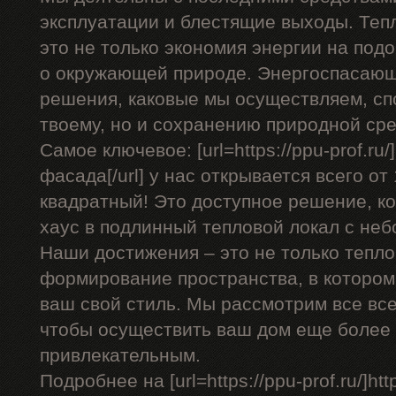
эксплуатации и блестящие выходы. Теп
это не только экономия энергии на подо
о окружающей природе. Энергоспасающ
решения, каковые мы осуществляем, сп
твоему, но и сохранению природной ср
Самое ключевое: [url=https://ppu-prof.r
фасада[/url] у нас открывается всего от
квадратный! Это доступное решение, к
хаус в подлинный тепловой локал с не
Наши достижения – это не только тепло
формирование пространства, в котором
ваш свой стиль. Мы рассмотрим все вс
чтобы осуществить ваш дом еще более
привлекательным.
Подробнее на [url=https://ppu-prof.ru/]http