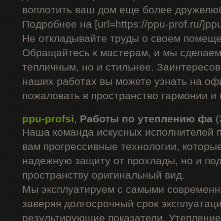
воплотить ваш дом еще более дружелю
Подробнее на [url=https://ppu-prof.ru/]ppu-
Не откладывайте труды о своем помеще
Обращайтесь к мастерам, и мы сделаем
тепличным, но и стильнее. Заинтересо
наших работах вы можете узнать на оф
пожаловать в пространство гармонии и
ppu-profsi
,
Работы по утеплению фа
(
Наша команда искусных исполнителей 
вам прогрессивные технологии, которые
надежную защиту от прохлады, но и п
пространству оригинальный вид.
Мы эксплуатируем с самыми современ
заверяя долгосрочный срок эксплуатац
результирующие показатели. Утепление