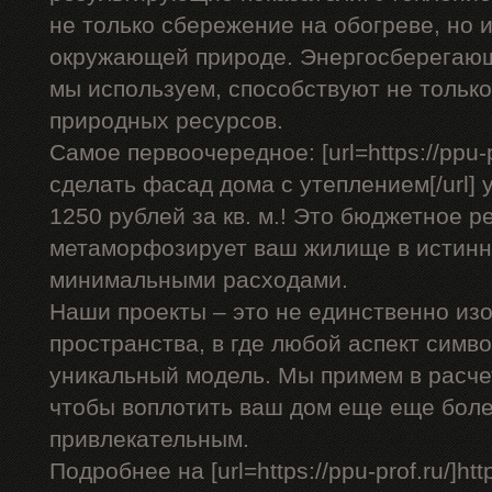
не только сбережение на обогреве, но 
окружающей природе. Энергосберегающ
мы используем, способствуют не только
природных ресурсов.
Самое первоочередное: [url=https://ppu-p
сделать фасад дома с утеплением[/url] у
1250 рублей за кв. м.! Это бюджетное р
метаморфозирует ваш жилище в истинн
минимальными расходами.
Наши проекты – это не единственно изо
пространства, в где любой аспект симв
уникальный модель. Мы примем в расче
чтобы воплотить ваш дом еще еще бол
привлекательным.
Подробнее на [url=https://ppu-prof.ru/]https