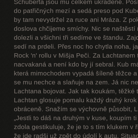
Schuberta jsou mu celkem ukradené. Pos
do patřičných mezí a sedá preso pod Kube
by tam nevydržel za ruce ani Mráza. Z pok
doslova chčijeme smíchy. Nic se naštěstí 
dolezli a všichni tři sedíme ve štandu. Zaj
sedí na prdeli. Přes noc ho chytla noha, j
Rock 'n' rollu v Mišja Peči. Za Lachtanem
nacvakaná a není kdo by jí sebral. Kub má
která mimochodem vypadá šíleně těžce a 
se mu nechce a slaňuje na zem. Já nic n
Lachtana bojovat. Jak tak koukám, těžké t
Lachtan glosuje pomalu každý druhý krok a 
obráceně. Snažím se výchovně působit, L
„Jestli to dáš na druhým v kuse, koupím ti
zdola gestikuluje, že je to s tím klukem v
že jde radši už zpět do údolí k autu. Sit