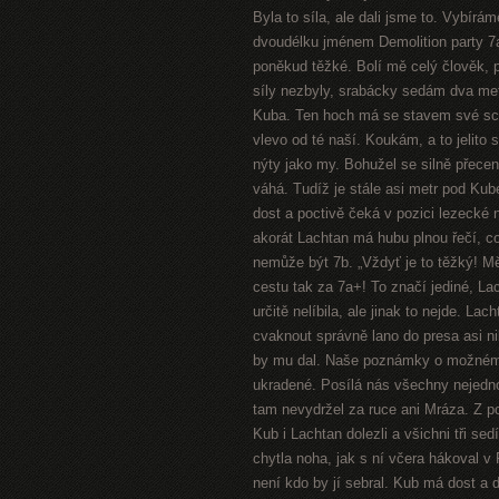
Byla to síla, ale dali jsme to. Vybírá
dvoudélku jménem Demolition party 7a+
poněkud těžké. Bolí mě celý člověk, p
síly nezbyly, srabácky sedám dva me
Kuba. Ten hoch má se stavem své schr
vlevo od té naší. Koukám, a to jelito
nýty jako my. Bohužel se silně přecen
váhá. Tudíž je stále asi metr pod Kub
dost a poctivě čeká v pozici lezecké
akorát Lachtan má hubu plnou řečí, co
nemůže být 7b. „Vždyť je to těžký! Měl
cestu tak za 7a+! To značí jediné, Lac
určitě nelíbila, ale jinak to nejde. La
cvaknout správně lano do presa asi nik
by mu dal. Naše poznámky o možném v
ukradené. Posílá nás všechny nejedno
tam nevydržel za ruce ani Mráza. Z po
Kub i Lachtan dolezli a všichni tři se
chytla noha, jak s ní včera hákoval v
není kdo by jí sebral. Kub má dost a