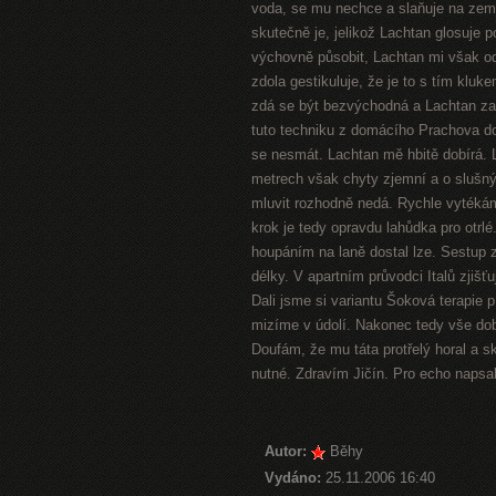
voda, se mu nechce a slaňuje na zem
skutečně je, jelikož Lachtan glosuje 
výchovně působit, Lachtan mi však odv
zdola gestikuluje, že je to s tím kluk
zdá se být bezvýchodná a Lachtan zač
tuto techniku z domácího Prachova do
se nesmát. Lachtan mě hbitě dobírá. L
metrech však chyty zjemní a o slušný
mluvit rozhodně nedá. Rychle vytéká
krok je tedy opravdu lahůdka pro otrl
houpáním na laně dostal lze. Sestup 
délky. V apartním průvodci Italů zjišť
Dali jsme si variantu Šoková terapie 
mizíme v údolí. Nakonec tedy vše dobr
Doufám, že mu táta protřelý horal a s
nutné. Zdravím Jičín. Pro echo napsa
Autor:
Běhy
Vydáno:
25.11.2006 16:40