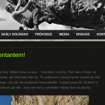
lína
SKÁLY KOLÍNSKO
PRŮVODCE
MEDIA
DISKUSE
KONT
zentantem!
ý klep. Málem jsme se posr... strachem i smíchy. Třetí den v Ospu, no
ozek, ale tohle bylo fakt zlý. Po probuzení v jeskyni jsme vyrazili do skal.
mpu, což nás ale od placení neosvobodilo. Vyplázli jsme 2€, na který to
tát jen půl dne. Jsou tam teď ty zemědělci nějaký dost na prachy.