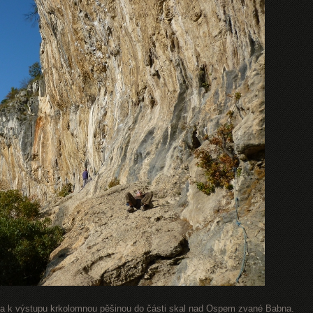
ěla k výstupu krkolomnou pěšinou do části skal nad Ospem zvané Babna.