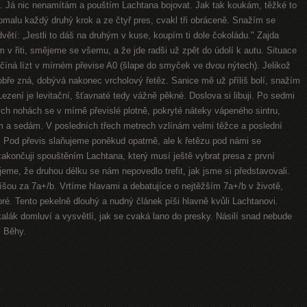
. Já nic nenamítám a pouštím Lachtana bojovat. Jak tak koukám, těžké to
pomalu každý druhý krok a ze čtyř pres, cvakl tři obráceně. Snažím se
ětí: „Jestli to dáš na druhým v kuse, koupím ti dole čokoládu." Zajda
em v řiti, smějeme se všemu, a že jde radši už zpět do údolí k autu. Situace
íná lízt v mírném převise A0 (šlape do smyček ve dvou nýtech). Jelikož
bře zná, dobývá nakonec vrcholový řetěz. Sanice mě už příliš bolí, snažím
ezení je levitační, šťavnaté tedy vážně pěkné. Doslova si libuji. Po sedmi
ch nohách se v mírně převislé plotně, pokryté náteky vápeného sintru,
m a sedám. V posledních třech metrech vzlínám velmi těžce a poslední
é. Pod převis slaňujeme poněkud opatrně, ale k řetězu pod námi se
zakončuji spouštěním Lachtana, který musí ještě vybrat presa z první
ujeme, že druhou délku se nám nepovedlo trefit, jak jsme si představovali.
píšou za 7a+/b. Vrtíme hlavami a debatujíce o nejtěžším 7a+/b v životě,
é. Tento pekelně dlouhý a nudný článek píši hlavně kvůli Lachtanovi.
kalák domluví a vysvětlí, jak se cvaká lano do presky. Násilí snad nebude
l Běhy.