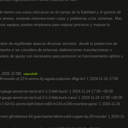
o tienen una vasta utilizacion en el campo de la fiabilidad y el gestion de
les errores, evitando intervenciones caras y problemas a los sistemas. Mas
estos equipos pueden emplearse para mejorar procesos y mejorar la
ratos de equilibrado abarcan diversas sectores, desde la produccion de
 importa si se considera de extensas elaboraciones manufactureras o
ratos de ajuste son necesarios para promover un funcionamiento optimo y
1.2025 22:08)
odpovědět
-rounds-of-22-lr-ammo-by-aguila-subsonic-40gr-lrn/ 1 2024-11-24 17:00
gauge-american-tactical-2-1-2-bbb-buck/ 1 2024-11-24 17:00 +00:00
gauge-american-tactical-2-1-2-bbb-buck-case/ 1 2024-11-24 17:00 +00:00
8-7-62x51-ammo-belt-linker-m60-m134-m240-machine-guns/ 1 2024-11-24
em-g9-defense-54-grain-barrier-blind-solid-copper-hp-20-rounds/ 1 2024-11-