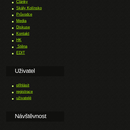
Články
Skály Kolínsko
Průvodce
Media
Diskuse
Kontakt
HK
Stěna
EDIT
Uživatel
přihlásit
registrace
uživatelé
Návštěvnost