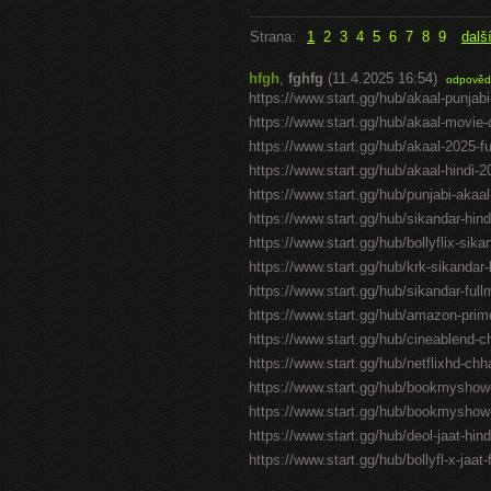
Strana:
1
2
3
4
5
6
7
8
9
dalš
hfgh
,
fghfg
(11.4.2025 16:54)
odpověd
https://www.start.gg/hub/akaal-punjabi
https://www.start.gg/hub/akaal-movie-d
https://www.start.gg/hub/akaal-2025-f
https://www.start.gg/hub/akaal-hindi-
https://www.start.gg/hub/punjabi-akaa
https://www.start.gg/hub/sikandar-hind
https://www.start.gg/hub/bollyflix-si
https://www.start.gg/hub/krk-sikandar
https://www.start.gg/hub/sikandar-full
https://www.start.gg/hub/amazon-prime
https://www.start.gg/hub/cineablend-c
https://www.start.gg/hub/netflixhd-chh
https://www.start.gg/hub/bookmyshow
https://www.start.gg/hub/bookmyshow-ja
https://www.start.gg/hub/deol-jaat-hind
https://www.start.gg/hub/bollyfl-x-jaa