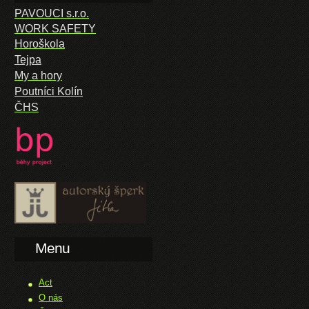
PAVOUCI s.r.o.
WORK SAFETY
Horoškola
Tejpa
My a hory
Poutníci Kolín
ČHS
Menu
Act
O nás