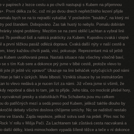
me v papírech z lezce cestu a po chvíli nastupuji s Kubem na příjemnou
. První délka za 6c, což mi po dvou dnech nepřetržitého lezení přijde
omalu bych se na to nejradši vykašlal. V posledním "bouldru", na který mi
try pod štandem. Dobojováno. Zas tak hustý to nebylo. Pomalu dobírám
ánky stejné problémy. Mezitím se na zemi oblíkl Lachtan a vybral linii
 své 7b poněkud šidí a nalézá prakticky za Kubem. Kupodivu cvaká i stejné
il a první těžkou pasáž odlézá doprava. Cvaká další nýty v naší cestě a
em, který každou chvíli padá, visí, pokusuje. Reprezentant má sil ještě
 na Kubem uvolňovaná presa. Nastalá situace nás všechny vítečně baví,
 se s tím Kub sere a dokonce prý jsme v blbé cestě, protože vlevo to
i jste jít ještě víc vpravo!" Ukazuje na linii béháček vytyčujících pod námi
htan je fakt v úzkých. Mele blbosti. Vzniklá situace by se instruktorům
chtan to vlevo nedává a je nucen lízt za námi. Již včera jsme si všimli, že
dy nepobral a dává to tam, jak to přijde. Jeho táta, co mockrát přešel hory,
ycvaknutí presky a statistikách Pita Schuberta jsou mu celkem
u do patřičných mezí a sedá preso pod Kubem, jelikož takhle dlouho by
kročilé debaty všichni doslova chčijeme smíchy. Nic se naštěstí nestalo
díme ve štandu. Zajda nepoleze, jelikož sotva sedí na prdeli. Přes noc ho
 Rock 'n' rollu v Mišja Peči. Za Lachtanem tak zůstává cesta nacvakaná a
 do další délky, která mimochodem vypadá šíleně těžce a teče v ní dokonce