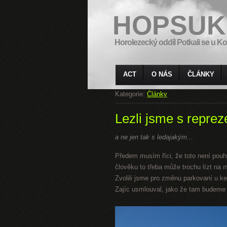
HOPSUK
Horolezecký oddíl Potkali se u Ko
ACT
O NÁS
ČLÁNKY
Kategorie:
Články
Lezli jsme s repre
a ne jen tak s ledajakým...
Předem musím říci, že toto není pouh
člověku to třeba může trochu lízt na m
Zvolili jsme pro změnu parkovaní u ke
Zajíc usmlouval, jako že tam budeme s