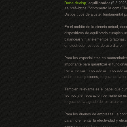
Donaldevisp
,
equilibrador
(5.3.2025
<a href=https://vibrometro1a.com>Di
Dispositivos de ajuste: fundamental 
En el ambito de la ciencia actual, dond
dispositivos de equilibrado cumplen 
balancear y fijar elementos giratorias
en electrodomesticos de uso diario.
Para los especialistas en mantenimien
importante para garantizar el funciona
herramientas innovadoras innovadoras,
sobre los sujeciones, mejorando la lo
Tambien relevante es el papel que cum
tecnico y el reparacion permanente us
mejorando la agrado de los usuarios.
Para los duenos de empresas, la cont
para incrementar la efectividad y efic
inversores que dirigen pequenas y mo