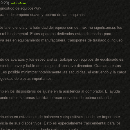
 9:20)
odpovědět
agnostico de equipos</a>
para el desempeno suave y optimo de las maquinas.
e la eficiencia y la fiabilidad del equipo son de maxima significancia, los
un rol fundamental. Estos aparatos dedicados estan disenados para
, ya sea en equipamiento manufacturera, transportes de traslado o incluso
to de aparatos y los especialistas, trabajar con equipos de equilibrado es
miento suave y fiable de cualquier dispositivo dinamico. Gracias a estas
 es posible minimizar notablemente las sacudidas, el estruendo y la carga
ngevidad de piezas importantes.
plen los dispositivos de ajuste en la asistencia al comprador. El ayuda
ando estos sistemas facilitan ofrecer servicios de optima estandar,
ribucion en estaciones de balanceo y dispositivos puede ser importante
iencia de sus dispositivos. Esto es especialmente trascendental para los
destas organizaciones, donde cada punto vale.