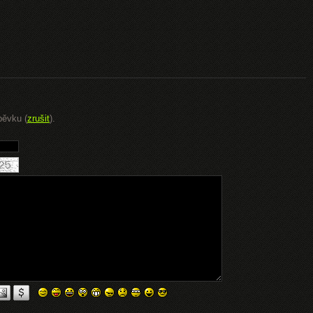
pěvku (
zrušit
).