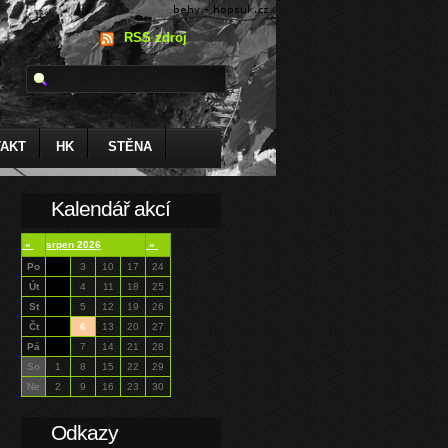
RSS zdroj
AKT
HK
STĚNA
Kalendář akcí
«
srpen 2026
»
Po
3
10
17
24
Út
4
11
18
25
St
5
12
19
26
Čt
6
13
20
27
Pá
7
14
21
28
So
1
8
15
22
29
Ne
2
9
16
23
30
Odkazy