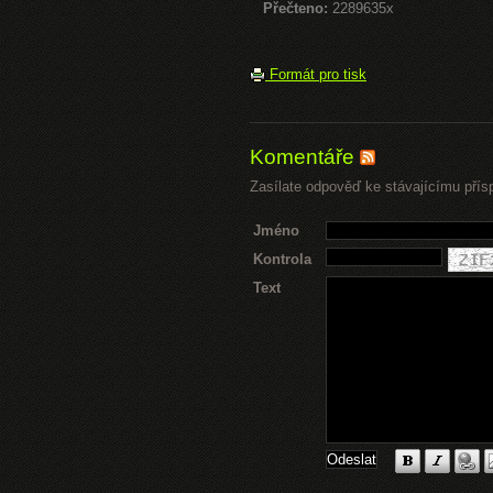
Přečteno:
2289635x
Formát pro tisk
Komentáře
Zasílate odpověď ke stávajícímu přís
Jméno
Kontrola
Text