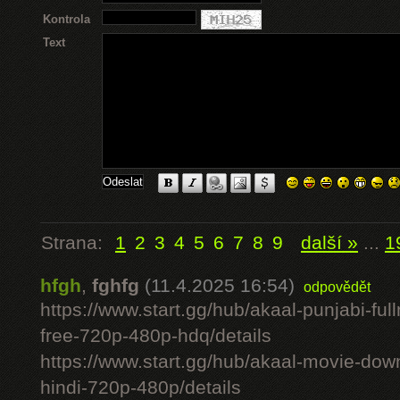
Kontrola
Text
Strana:
1
2
3
4
5
6
7
8
9
další »
...
1
hfgh
,
fghfg
(11.4.2025 16:54)
odpovědět
https://www.start.gg/hub/akaal-punjabi-ful
free-720p-480p-hdq/details
https://www.start.gg/hub/akaal-movie-downlo
hindi-720p-480p/details