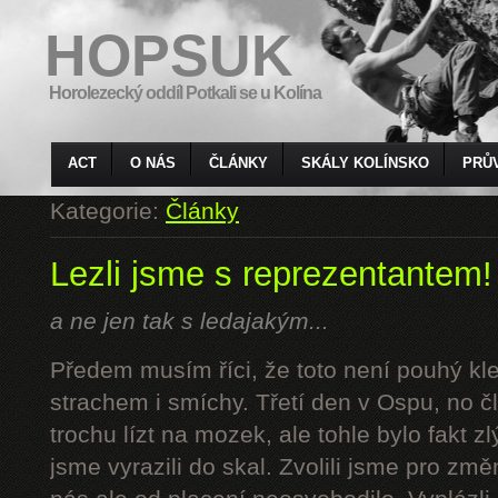
HOPSUK
Horolezecký oddíl Potkali se u Kolína
ACT
O NÁS
ČLÁNKY
SKÁLY KOLÍNSKO
PRŮ
Kategorie:
Články
Lezli jsme s reprezentantem!
a ne jen tak s ledajakým...
Předem musím říci, že toto není pouhý kl
strachem i smíchy. Třetí den v Ospu, no č
trochu lízt na mozek, ale tohle bylo fakt z
jsme vyrazili do skal. Zvolili jsme pro z