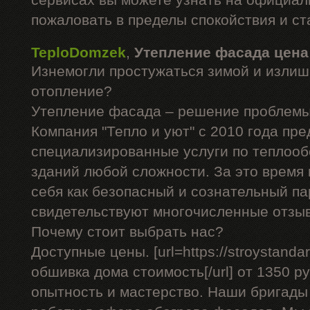
сервисах вы можете узнать на официал
пожаловать в пределы спокойствия и ст
TeploDomzek
,
Утепление фасада цена
Изнемогли простужаться зимой и излиш
отопление?
Утепление фасада – решение проблемы
Компания "Тепло и уют" с 2010 года пре
специализированные услуги по теплоо
зданий любой сложности. За это время
себя как безопасный и сознательный па
свидетельствуют многочисленные отзы
Почему стоит выбрать нас?
Доступные цены. [url=https://stroystandar
обшивка дома стоимость[/url] от 1350 ру
опытность и мастерство. Наши бригад