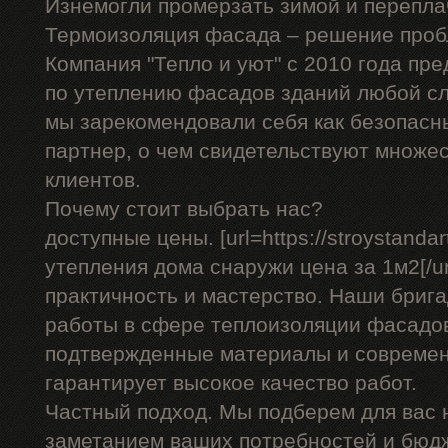
Изнемогли промерзать зимой и перепла
Термоизоляция фасада – решение проб
Компания "Тепло и уют" с 2010 года пр
по утеплению фасадов зданий любой сл
мы зарекомендовали себя как безопасн
партнер, о чем свидетельствуют множе
клиентов.
Почему стоит выбрать нас?
доступные цены. [url=https://stroystandar
утепления дома снаружи цена за 1м2[/url
практичность и мастерство. Наши бриг
работы в сфере теплоизоляции фасадов
подтвержденные материалы и современ
гарантирует высокое качество работ.
Частный подход. Мы подберем для вас
заметанием ваших потребностей и бюд