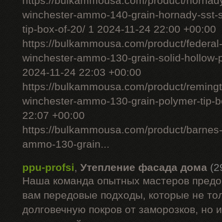
https://bulkammousa.com/product/hornad
winchester-ammo-140-grain-hornady-sst-s
tip-box-of-20/ 1 2024-11-24 22:00 +00:00
https://bulkammousa.com/product/federal
winchester-ammo-130-grain-solid-hollow-po
2024-11-24 22:03 +00:00
https://bulkammousa.com/product/remingto
winchester-ammo-130-grain-polymer-tip-b
22:07 +00:00
https://bulkammousa.com/product/barnes-
ammo-130-grain...
ppu-profsi
,
Утепление фасада дома
(2
Наша команда опытных мастеров предо
вам передовые подходы, которые не то
долговечную покров от заморозков, но