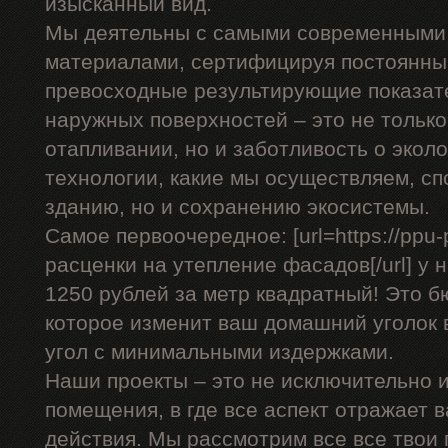
изысканный вид.
Мы деятельны с самыми современными
материалами, сертифицируя постоянны
превосходные результирующие показат
наружных поверхностей – это не только
отапливании, но и заботливость о эко
технологии, какие мы осуществляем, сп
зданию, но и сохранению экосистемы.
Самое первоочередное: [url=https://ppu-
расценки на утепление фасадов[/url] у 
1250 рублей за метр квадратный! Это 
которое изменит ваш домашний уголок 
угол с минимальными издержками.
Наши проекты – это не исключительно и
помещения, в где все аспект отражает 
действия. Мы рассмотрим все все твои 