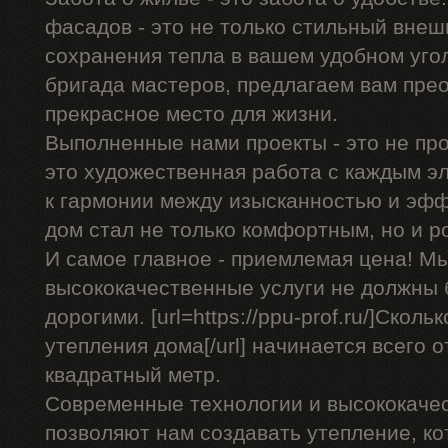
фасадов - это не только стильный внеш
сохранения тепла в вашем удобном уго
бригада мастеров, предлагаем вам пре
прекрасное место для жизни.
Выполненные нами проекты - это не про
это художественная работа с каждым э
к гармонии между изысканностью и эф
дом стал не только комфортным, но и 
И самое главное - приемлемая цена! Мы
высококачественные услуги не должны
дорогими. [url=https://ppu-prof.ru/]Скол
утепления дома[/url] начинается всего о
квадратный метр.
Современные технологии и высококаче
позволяют нам создавать утепление, ко