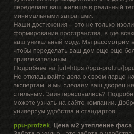
переделает ваш жилище в реальный теп
минимальными затратами.
Наши достижения – это не только изоли
формирование пространства, в где вся
ваш уникальный моду. Мы рассмотрим в
чтобы переделать ваш дом еще еще бо
привлекательным.
Подробнее на [url=https://ppu-prof.ru/]ppu-
Не откладывайте дела о своем ларце н
экспертам, и мы сделаем ваш дворец не
стильным. Заинтересовались? Подробн
можете узнать на сайте компании. Добр
универсум удобства и стандартов.
ppu-profzek
,
Цена м2 утепление фаса
Забота о жилье - это забота о удобств