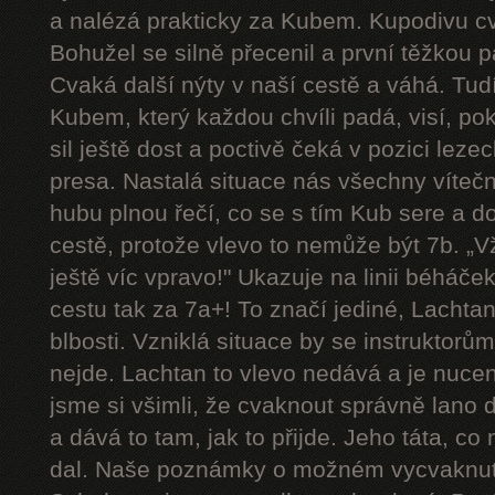
a nalézá prakticky za Kubem. Kupodivu cva
Bohužel se silně přecenil a první těžkou 
Cvaká další nýty v naší cestě a váhá. Tudí
Kubem, který každou chvíli padá, visí, p
sil ještě dost a poctivě čeká v pozici le
presa. Nastalá situace nás všechny víteč
hubu plnou řečí, co se s tím Kub sere a d
cestě, protože vlevo to nemůže být 7b. „Vždy
ještě víc vpravo!" Ukazuje na linii béháče
cestu tak za 7a+! To značí jediné, Lachtan
blbosti. Vzniklá situace by se instruktorům u
nejde. Lachtan to vlevo nedává a je nucen 
jsme si všimli, že cvaknout správně lano 
a dává to tam, jak to přijde. Jeho táta, co
dal. Naše poznámky o možném vycvaknutí 