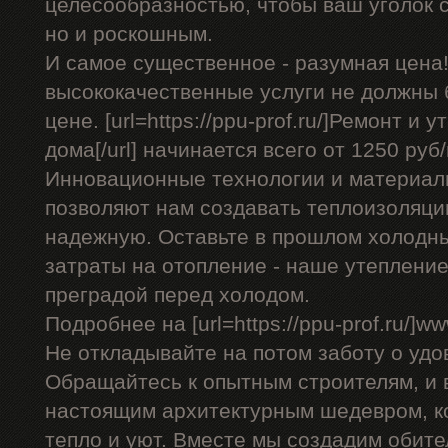
целесообразностью, чтобы ваш уголок с
но и роскошным.
И самое существенное - разумная цена!
высококачественные услуги не должны
цене. [url=https://ppu-prof.ru/]Ремонт и
дома[/url] начинается всего от 1250 руб/
Инновационные технологии и материал
позволяют нам создавать теплоизоляци
надежную. Оставьте в прошлом холодн
затраты на отопление - наше утеплени
преградой перед холодом.
Подробнее на [url=https://ppu-prof.ru/]www
Не откладывайте на потом заботу о удо
Обращайтесь к опытным строителям, и 
настоящим архитектурным шедевром, к
тепло и уют. Вместе мы создадим обител