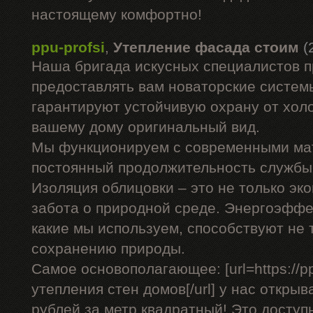
настоящему комфортно!
ppu-profsi
,
Утепление фасада стоим
(
Наша бригада искусных специалистов 
предоставлять вам новаторские системы
гарантируют устойчивую охрану от холо
вашему дому оригинальный вид.
Мы функционируем с современными ма
постоянный продолжительность службы 
Изоляция облицовки – это не только эко
забота о природной среде. Энергоэффе
какие мы используем, способствуют не 
сохранению природы.
Самое основополагающее: [url=https://pp
утепления стен домов[/url] у нас открыв
рублей за метр квадратный! Это доступ