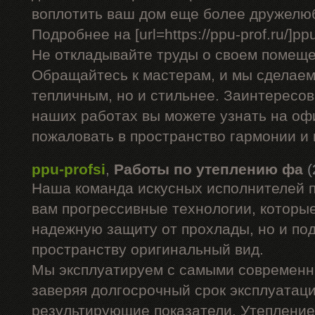
воплотить ваш дом еще более дружелю
Подробнее на [url=https://ppu-prof.ru/]ppu-
Не откладывайте труды о своем помеще
Обращайтесь к мастерам, и мы сделаем
тепличным, но и стильнее. Заинтересо
наших работах вы можете узнать на оф
пожаловать в пространство гармонии и
ppu-profsi
,
Работы по утеплению фа
(
Наша команда искусных исполнителей 
вам прогрессивные технологии, которые
надежную защиту от прохлады, но и п
пространству оригинальный вид.
Мы эксплуатируем с самыми современ
заверяя долгосрочный срок эксплуатац
результирующие показатели. Утепление