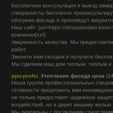
Бесплатная консультация и выезд заме
специалисты бесплатно проконсультиру
обогрева фасада и произведут аккурат
Наш сайт: [url=https://stroystandart-kirov
компании[/url]
Уверенность качества. Мы предоставля
работ.
Звоните нам сегодня и получите беспл
Мы сделаем ваш дом теплым, теплым и
ppu-profsi
,
Утепление фасада цена
(2
Наша группа профессиональных специа
готовности предложить вам инновацион
не только предоставят надежную защит
воздействий, но и дарят вашему жилью
Мы деятельны с последними средствами