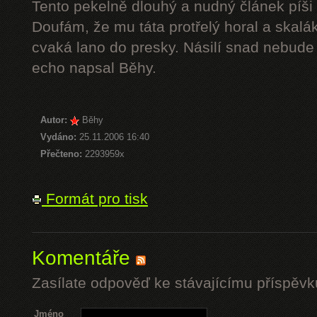
Tento pekelně dlouhý a nudný článek píši 
Doufám, že mu táta protřelý horal a skalák
cvaká lano do presky. Násilí snad nebude 
echo napsal Běhy.
Autor:
Běhy
Vydáno:
25.11.2006 16:40
Přečteno:
2293959x
Formát pro tisk
Komentáře
Zasílate odpověď ke stávajícímu příspěvk
Jméno