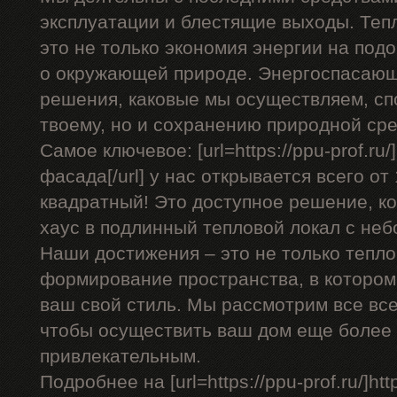
эксплуатации и блестящие выходы. Теп
это не только экономия энергии на подо
о окружающей природе. Энергоспасающ
решения, каковые мы осуществляем, сп
твоему, но и сохранению природной ср
Самое ключевое: [url=https://ppu-prof.r
фасада[/url] у нас открывается всего от
квадратный! Это доступное решение, к
хаус в подлинный тепловой локал с не
Наши достижения – это не только тепло
формирование пространства, в котором
ваш свой стиль. Мы рассмотрим все вс
чтобы осуществить ваш дом еще более
привлекательным.
Подробнее на [url=https://ppu-prof.ru/]http