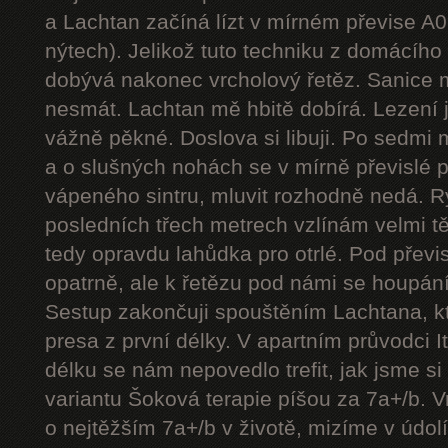
a Lachtan začíná lízt v mírném převise A
nýtech). Jelikož tuto techniku z domácíh
dobývá nakonec vrcholový řetěz. Sanice mě
nesmát. Lachtan mě hbitě dobírá. Lezení j
vážně pěkné. Doslova si libuji. Po sedmi
a o slušných nohách se v mírně převislé p
vápeného sintru, mluvit rozhodně nedá. 
posledních třech metrech vzlínám velmi tě
tedy opravdu lahůdka pro otrlé. Pod přev
opatrně, ale k řetězu pod námi se houpání
Sestup zakončuji spouštěním Lachtana, kt
presa z první délky. V apartním průvodci I
délku se nám nepovedlo trefit, jak jsme si 
variantu Šoková terapie píšou za 7a+/b. V
o nejtěžším 7a+/b v životě, mizíme v údol