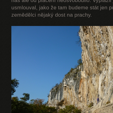
nás ale od placení neosvobodilo. Vyplázli 
usmlouval, jako že tam budeme stát jen pů
zemědělci nějaký dost na prachy.