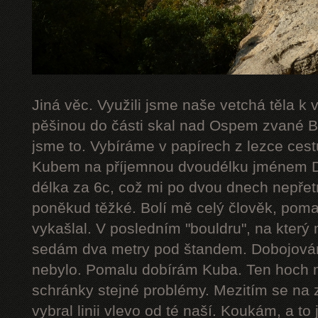
Jiná věc. Využili jsme naše vetchá těla k
pěšinou do části skal nad Ospem zvané Bab
jsme to. Vybíráme v papírech z lezce cestu
Kubem na příjemnou dvoudélku jménem De
délka za 6c, což mi po dvou dnech nepřetr
poněkud těžké. Bolí mě celý člověk, poma
vykašlal. V posledním "bouldru", na který 
sedám dva metry pod štandem. Dobojováno
nebylo. Pomalu dobírám Kuba. Ten hoch 
schránky stejné problémy. Mezitím se na 
vybral linii vlevo od té naší. Koukám, a to