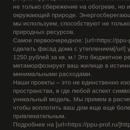
не только сбережение на обогреве, но 
окружающей природе. Энергосберегающ
мы используем, способствуют не только
природных ресурсов.
Самое первоочередное: [url=https://ppu-p
сделать фасад дома с утеплением[/url] у
1250 рублей за кв. м.! Это бюджетное р
метаморфозирует ваш жилище в истинн
минимальными расходами.
Наши проекты – это не единственно изо
пространства, в где любой аспект симв
уникальный модель. Мы примем в расче
чтобы воплотить ваш дом еще еще бол
привлекательным.
Подробнее на [url=https://ppu-prof.ru/]https