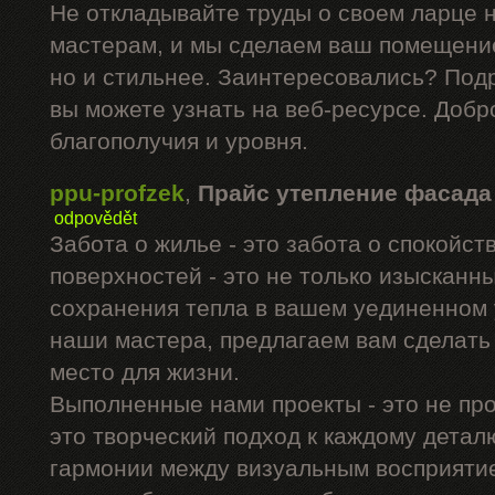
Не откладывайте труды о своем ларце 
мастерам, и мы сделаем ваш помещение
но и стильнее. Заинтересовались? Под
вы можете узнать на веб-ресурсе. Добр
благополучия и уровня.
ppu-profzek
,
Прайс утепление фасада
odpovědět
Забота о жилье - это забота о спокойс
поверхностей - это не только изысканны
сохранения тепла в вашем уединенном 
наши мастера, предлагаем вам сделать
место для жизни.
Выполненные нами проекты - это не про
это творческий подход к каждому дета
гармонии между визуальным восприятие