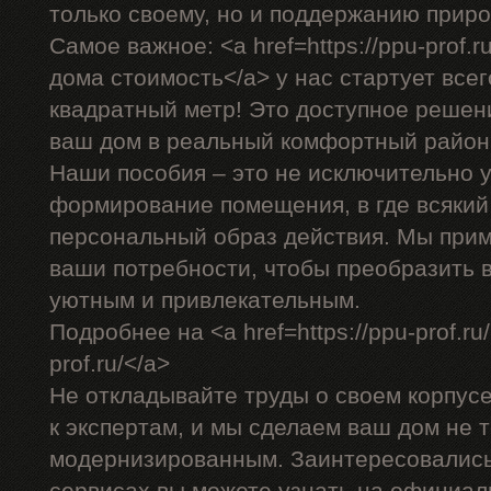
только своему, но и поддержанию прир
Самое важное: <a href=https://ppu-prof.
дома стоимость</a> у нас стартует всег
квадратный метр! Это доступное решен
ваш дом в реальный комфортный район
Наши пособия – это не исключительно у
формирование помещения, в где всякий
персональный образ действия. Мы прим
ваши потребности, чтобы преобразить 
уютным и привлекательным.
Подробнее на <a href=https://ppu-prof.ru
prof.ru/</a>
Не откладывайте труды о своем корпус
к экспертам, и мы сделаем ваш дом не т
модернизированным. Заинтересовалис