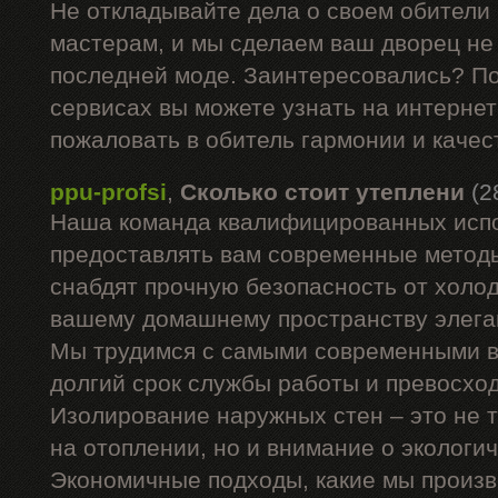
Не откладывайте дела о своем обители
мастерам, и мы сделаем ваш дворец не 
последней моде. Заинтересовались? П
сервисах вы можете узнать на интернет
пожаловать в обитель гармонии и качес
ppu-profsi
,
Сколько стоит утеплени
(2
Наша команда квалифицированных испо
предоставлять вам современные методы
снабдят прочную безопасность от холод
вашему домашнему пространству элега
Мы трудимся с самыми современными в
долгий срок службы работы и превосхо
Изолирование наружных стен – это не 
на отоплении, но и внимание о экологи
Экономичные подходы, какие мы произв