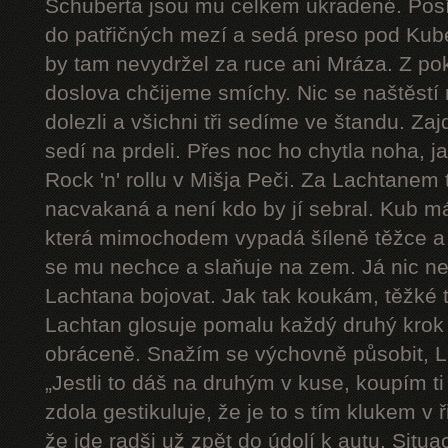
Schuberta jsou mu celkem ukradené. Pos
do patřičných mezí a sedá preso pod Kube
by tam nevydržel za ruce ani Mráza. Z pok
doslova chčijeme smíchy. Nic se naštěstí 
dolezli a všichni tři sedíme ve štandu. Zaj
sedí na prdeli. Přes noc ho chytla noha, j
Rock 'n' rollu v Mišja Peči. Za Lachtanem
nacvakaná a není kdo by jí sebral. Kub má
která mimochodem vypadá šíleně těžce a 
se mu nechce a slaňuje na zem. Já nic n
Lachtana bojovat. Jak tak koukám, těžké t
Lachtan glosuje pomalu každý druhý krok a 
obráceně. Snažím se výchovně působit, L
„Jestli to dáš na druhým v kuse, koupím ti
zdola gestikuluje, že je to s tím klukem v
že jde radši už zpět do údolí k autu. Sit