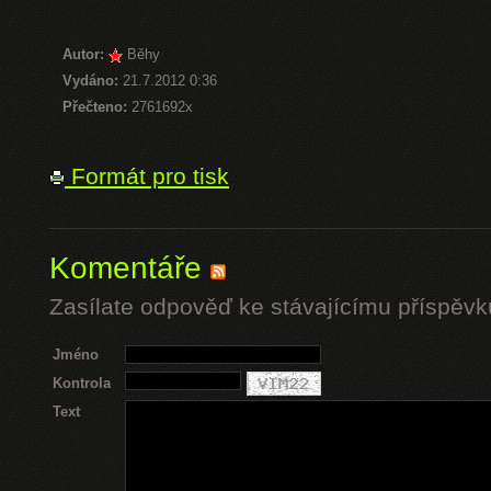
Autor:
Běhy
Vydáno:
21.7.2012 0:36
Přečteno:
2761692x
Formát pro tisk
Komentáře
Zasílate odpověď ke stávajícímu příspěvk
Jméno
Kontrola
Text