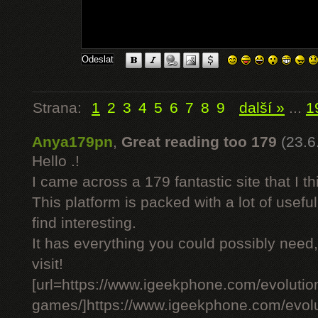
Strana:
1
2
3
4
5
6
7
8
9
další »
...
1
Anya179pn
,
Great reading too 179
(23.6
Hello .!
I came across a 179 fantastic site that I t
This platform is packed with a lot of usefu
find interesting.
It has everything you could possibly need, 
visit!
[url=https://www.igeekphone.com/evolution
games/]https://www.igeekphone.com/evolut