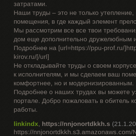
затратами.
Наши труды – это не только утепление,
помещения, в где каждый элемент прел
Мы рассмотрим все все твои требовани
дом еще дополнительно дружелюбным и
Подробнее на [url=https://ppu-prof.ru/]http
kirov.ru/[/url]
Не откладывайте труды о своем корпус
к исполнителям, и мы сделаем ваш пом
комфортнее, но и модернизированным.
Подробнее о наших трудах вы можете у
портале. Добро пожаловать в обитель 
работы.
linkindx
,
https://nnjonortdkkh.s
(21.1.2
https://nnjonortdkkh.s3.amazonaws.com/N