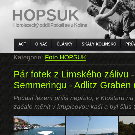
HOPSUK
Horolezecký oddíl Potkali se u Kolína
ACT
O NÁS
ČLÁNKY
SKÁLY KOLÍNSKO
PRŮ
Kategorie:
Foto HOPSUK
Pár fotek z Limského zálivu -
Semmeringu - Adlitz Graben 
Počasí lezení příliš nepřálo, v Kloštaru na
začalo měnit v krupicovou kaši a byl šlus 8