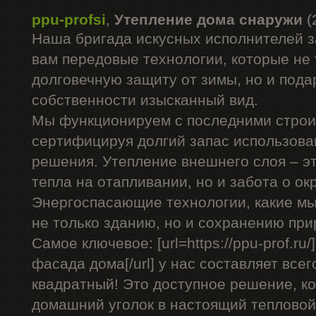
ppu-profsi
,
Утепление дома снаружи
(
Наша бригада искусных исполнителей 
вам передовые технологии, которые не 
долговечную защиту от зимы, но и под
собственности изысканный вид.
Мы функционируем с последними стро
сертифицируя долгий запас использова
решения. Утепление внешнего слоя – эт
тепла на отапливании, но и забота о о
Энергоспасающие технологии, какие мы
не только зданию, но и сохранению при
Самое ключевое: [url=https://ppu-prof.r
фасада дома[/url] у нас составляет всег
квадратный! Это доступное решение, к
домашний уголок в настоящий тепловой