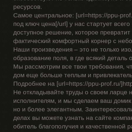
ресурсов.
Самое центральное: [url=https://ppu-pro
под ключ цена[/url] у нас стартует всего
доступное решение, которое превратит
фактический комфортный корнер с неб
Наши произведения – это не только изо
образование поля, в где всякий деталь 
Мы рассмотрим все твои требования, ч
дом еще больше теплым и привлекател
Подробнее на [url=https://ppu-prof.ru/]https
Не откладывайте труды о своем ларце 
исполнителям, и мы сделаем ваш домик
но и более элегантным. Заинтересовал
делах вы можете узнать на сайте компа
обитель благополучия и качественной р