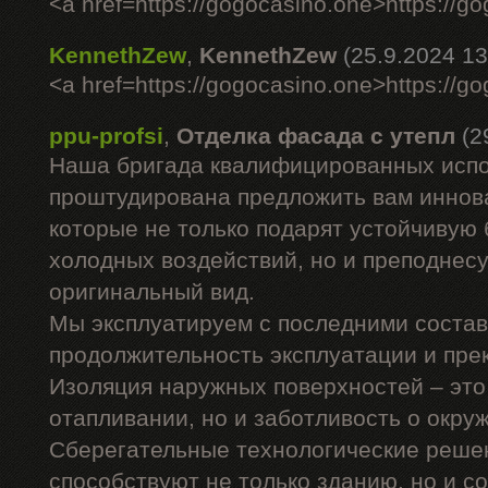
<a href=https://gogocasino.one>https://g
KennethZew
,
KennethZew
(25.9.2024 13
<a href=https://gogocasino.one>https://g
ppu-profsi
,
Отделка фасада с утепл
(2
Наша бригада квалифицированных исп
проштудирована предложить вам иннов
которые не только подарят устойчивую 
холодных воздействий, но и преподнес
оригинальный вид.
Мы эксплуатируем с последними состав
продолжительность эксплуатации и пр
Изоляция наружных поверхностей – это
отапливании, но и заботливость о окр
Сберегательные технологические решен
способствуют не только зданию, но и 