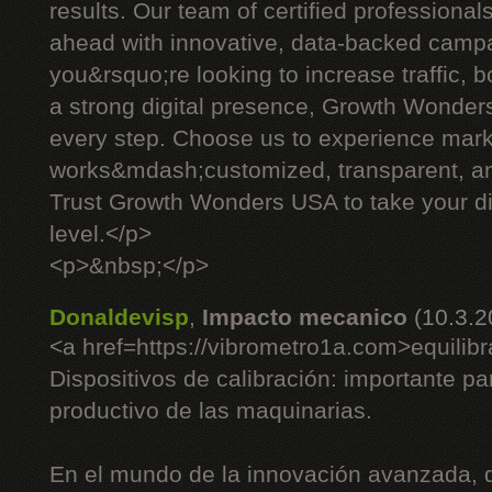
results. Our team of certified professiona
ahead with innovative, data-backed camp
you&rsquo;re looking to increase traffic, b
a strong digital presence, Growth Wonders
every step. Choose us to experience marke
works&mdash;customized, transparent, an
Trust Growth Wonders USA to take your dig
level.</p>
<p>&nbsp;</p>
Donaldevisp
,
Impacto mecanico
(10.3.2
<a href=https://vibrometro1a.com>equilib
Dispositivos de calibración: importante 
productivo de las maquinarias.
En el mundo de la innovación avanzada, do