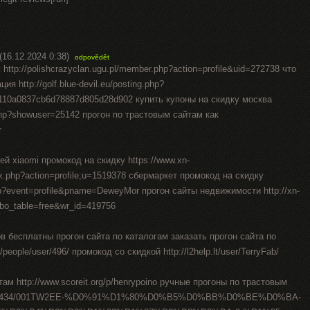
(16.12.2024 0:38)
odpovědět
ttp://polishcrazyclan.ugu.pl/member.php?action=profile&uid=272738 что
я http://golf.blue-devil.eu/posting.php?
110a0837cb6d78887d805d28d902 купить купоны на скидку москва
.php?showuser=25142 прогон по трастовым сайтам как
r
й xiaomi промокод на скидку https://www.xn-
.php?action=profile;u=1519378 сбермаркет промокод на скидку
php?event=profile&pname=DeweyMor прогон сайты недвижимости http://xn-
bo_table=free&wr_id=419756
в бесплатны прогон сайта по каталогам заказать прогон сайта по
people/user/496/ промокод со скидкой http://l2help.lt/user/TerryFab/
ам http://www.scoreit.org/p/henrypoino ручные прогоны по трастовым
logs/515434/001TW2EE-%D0%91%D1%80%D0%B5%D0%BB%D0%BE%D0%BA-