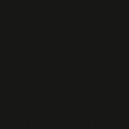
3%D1%88%D0%B5%D1%80%D0%B0_%D0%93%D0%B8%D0%BD%D0%B5%