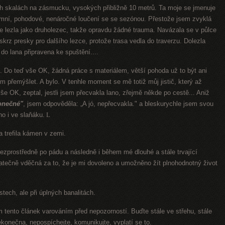
h skalách na zásmucku, vysokých přibližně 10 metrů. Ta moje se jmenuje
imní, pohodové, nenáročné loučení se se sezónou. Přestože jsem zvyklá
ce lezla jako druholezec, takže opravdu žádné trauma. Navázala se v půlce
krz presky pro dalšího lezce, protože trasa vedla do traverzu. Dolezla
do lana připravena ke spuštění....
ě. Do teď vše OK, žádná práce s materiálem, větší pohoda už to být ani
em přemýšlet. A bylo. V tenhle moment se mě totiž můj jistič, který až
 vše OK, zeptal, jestli jsem přecvakla lano, zřejmě někde po cestě... Aniž
onečné"
, jsem odpověděla: „A jó, nepřecvakla." a bleskurychle jsem svou
no i ve slaňáku.
L
 a trefila kámen v zemi.
bezprostředně po pádu a následně i během mé dlouhé a stále trvající
tečně vděčná za to, že je mi dovoleno a umožněno žít plnohodnotný život
stech, ale při úplných banalitách.
m tento článek varováním před nepozorností. Buďte stále ve střehu, stále
nekonečna, nepospíchejte, komunikujte, vyplatí se to.