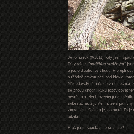
Je tomu rok (9/2011), kdy jsem spadla
Díky všem
"andělům strážným"
jsem
a ještě dlouho řešit budu. Pro úplnost
a tříštivě pravou paži pod hlavicí r
Následovaly tři měsíce v nemocnici, 
se znovu chodit. Ruku rozcvičovat tém
nesrůstala. Nyní rozcvičuji od začátk
soběstačná, žiji. Věřím, že s patřičn
znovu lézt. Otázka je, co morál.To je
odžila.
Proč jsem spadla a co se stalo?