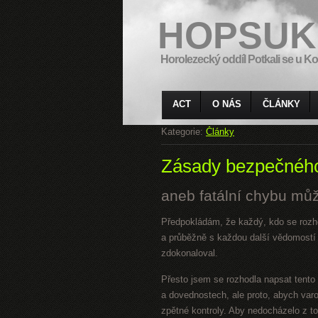
HOPSUK
Horolezecký oddíl Potkali se u Ko
ACT
O NÁS
ČLÁNKY
Kategorie:
Články
Zásady bezpečného
aneb fatální chybu můž
Předpokládám, že každý, kdo se rozho
a průběžně s každou další vědomost
zdokonaloval.
Přesto jsem se rozhodla napsat tento
a dovednostech, ale proto, abych var
zpětné kontroly. Aby nedocházelo z t