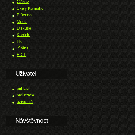
Články
Skály Kolínsko
Průvodce
Media
Diskuse
Kontakt
HK
Stěna
EDIT
Uživatel
přihlásit
registrace
uživatelé
Návštěvnost