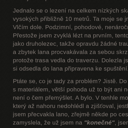
Jednalo se o lezení na celkem nízkých s
vysokých přibližně 10 metrů. Ta moje se 
Vlčím dole. Podzimní, pohodové, nenároč
Přestože jsem zvyklá lézt na prvním, tent
jako druholezec, takže opravdu žádné tra
a zbytek lana procvakávala za sebou skrz 
protože trasa vedla do traverzu. Dolezla 
si odsedla do lana připravena ke spuštění.
Ptáte se, co je tady za problém? Jistě. D
s materiálem, větší pohoda už to být ani n
není o čem přemýšlet. A bylo. V tenhle mom
který až nahoru nedohlédl a zjišťoval, jestli
jsem přecvakla lano, zřejmě někde po cest
zamyslela, že už jsem na
"konečné"
, js