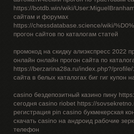
https://botdb.win/wiki/User:MiguelBranh
сайтам и форумах
https://chessdatabase.scienc
прогон сайтов по каталогам статей
промокод на скидку алиэкспресс 2022 п
онлайн онлайн прогон сайта по каталог
https://berzarina28a.ru/index.php?/profil
сайта в белых каталогах биг гиг купон н
casino бездепозитный казино пину https:/
сегодня casino riobet https://sovsekretno.
регистрация pin casino букмекерская ко
скачать casino на андроид рабочие зерк
телефон