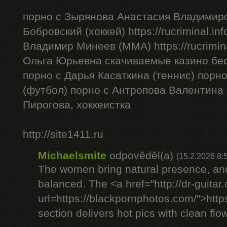
порно с Зырянова Анастасия Владимиро
Бобровский (хоккей) https://rucriminal.in
Владимир Минеев (ММА) https://rucrimina
Ольга Юрьевна скачиваемые казино бес
порно с Дарья Касаткина (теннис) порн
(футбол) порно с Антропова Валентина
Пирогова, хоккеистка
http://site1411.ru
Michaelsmite
odpověděl(a)
(15.2.2026 8:
The women bring natural presence, and
balanced. The <a href="http://dr-guitar
url=https://blackpornphotos.com/">htt
section delivers hot pics with clean flow