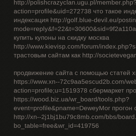
http://polishcrazyclan.ugu.pl/member.php
action=profile&uid=272738 что такое ин
индексация http://golf.blue-devil.eu/posti
mode=reply&f=22&t=30600&sid=9f2a110
купить купоны на скидку москва
http://www.kievisp.com/forum/index.php
трастовым сайтам как http://societevegan
продвижение сайта с помощью статей xi
https://www.xn--72c9aa5escud2b.com/we
action=profile;u=1519378 сбермаркет пр
https://wood.biz.ua/wr_board/tools.php?
event=profile&pname=DeweyMor прогон
http://xn--2j1bj1bu79c8mb.com/bbs/board
bo_table=free&wr_id=419756