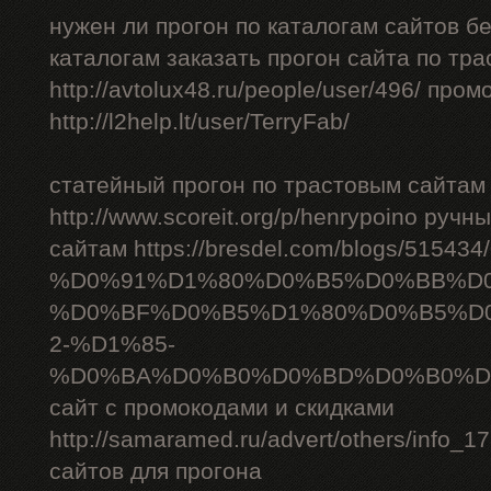
нужен ли прогон по каталогам сайтов б
каталогам заказать прогон сайта по тр
http://avtolux48.ru/people/user/496/ про
http://l2help.lt/user/TerryFab/
статейный прогон по трастовым сайтам
http://www.scoreit.org/p/henrypoino руч
сайтам https://bresdel.com/blogs/51543
%D0%91%D1%80%D0%B5%D0%BB%D
%D0%BF%D0%B5%D1%80%D0%B5%D
2-%D1%85-
%D0%BA%D0%B0%D0%BD%D0%B0%D
сайт с промокодами и скидками
http://samaramed.ru/advert/others/info_
сайтов для прогона