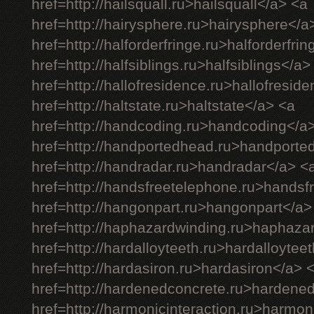
href=http://hailsquall.ru>hailsquall</a> <a
href=http://hairysphere.ru>hairysphere</a
href=http://halforderfringe.ru>halforderfri
href=http://halfsiblings.ru>halfsiblings</a>
href=http://hallofresidence.ru>hallofresid
href=http://haltstate.ru>haltstate</a> <a
href=http://handcoding.ru>handcoding</a
href=http://handportedhead.ru>handporte
href=http://handradar.ru>handradar</a> <
href=http://handsfreetelephone.ru>handsf
href=http://hangonpart.ru>hangonpart</a>
href=http://haphazardwinding.ru>haphaza
href=http://hardalloyteeth.ru>hardalloytee
href=http://hardasiron.ru>hardasiron</a> 
href=http://hardenedconcrete.ru>hardene
href=http://harmonicinteraction.ru>harmon