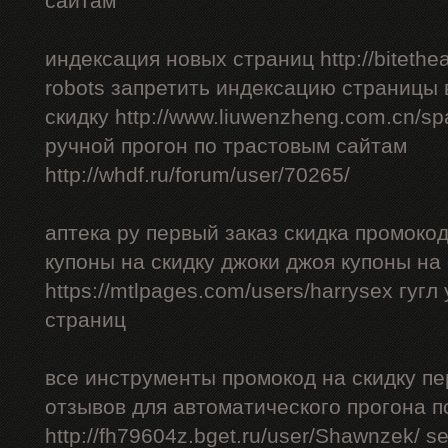
сайтам
индексация новых страниц http://bitethea
robots запретить индексацию страницы 
скидку http://www.liuwenzheng.com.cn/sp
ручной прогон по трастовым сайтам
http://whdf.ru/forum/user/70265/
аптека ру первый заказ скидка промоко
купоны на скидку джоки джоя купоны на
https://mtlpages.com/users/harrysex гуг
страниц
все инструменты промокод на скидку пе
отзывов для автоматического прогона п
http://fh79604z.bget.ru/user/Shawnzek/ 