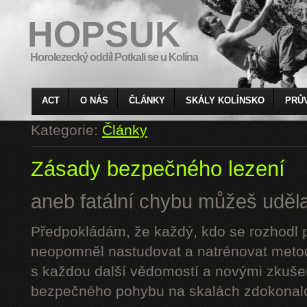
HOPSUK
Horolezecký oddíl Potkali se u Kolína
ACT
O NÁS
ČLÁNKY
SKÁLY KOLÍNSKO
PRŮ
Kategorie:
Články
Zásady bezpečného lezení
aneb fatální chybu můžeš udělat
Předpokládám, že každý, kdo se rozhodl p
neopomněl nastudovat a natrénovat metod
s každou další vědomostí a novými zkuše
bezpečného pohybu na skalách zdokonalo