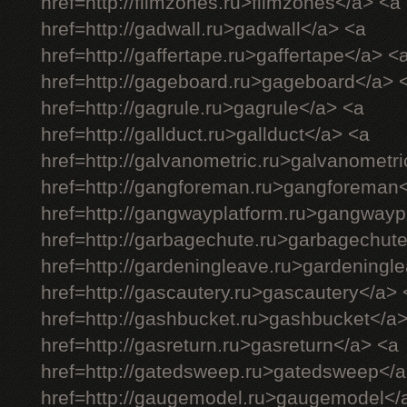
href=http://filmzones.ru>filmzones</a> <a
href=http://gadwall.ru>gadwall</a> <a
href=http://gaffertape.ru>gaffertape</a> <
href=http://gageboard.ru>gageboard</a> 
href=http://gagrule.ru>gagrule</a> <a
href=http://gallduct.ru>gallduct</a> <a
href=http://galvanometric.ru>galvanometr
href=http://gangforeman.ru>gangforeman
href=http://gangwayplatform.ru>gangwayp
href=http://garbagechute.ru>garbagechut
href=http://gardeningleave.ru>gardeningl
href=http://gascautery.ru>gascautery</a> 
href=http://gashbucket.ru>gashbucket</a
href=http://gasreturn.ru>gasreturn</a> <a
href=http://gatedsweep.ru>gatedsweep</a
href=http://gaugemodel.ru>gaugemodel</