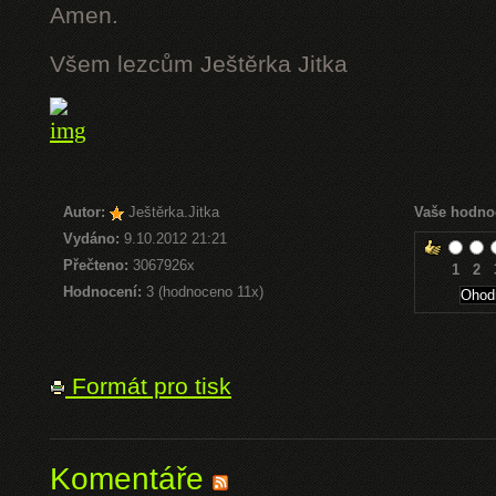
Amen.
Všem lezcům Ještěrka Jitka
Autor:
Ještěrka.Jitka
Vaše hodno
Vydáno:
9.10.2012 21:21
Přečteno:
3067926x
1
2
Hodnocení:
3 (hodnoceno 11x)
Formát pro tisk
Komentáře