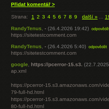
Přidat komentář >
Strana:
1
2
3
4
5
6
7
8
9
další »
...
1
RandyTenus
,
-
(26.4.2026 19:42)
odpovědě
https://sitetestcomment.com
RandyTenus
,
-
(26.4.2026 5:40)
odpovědět
https://sitetestcomment.com
google
,
https://pcerror-15.s3.
(22.7.2025
ap.xml
https://pcerror-15.s3.amazonaws.com/vid
79-full-hd.html
https://pcerror-15.s3.amazonaws.com/vid
80-full-hd.html