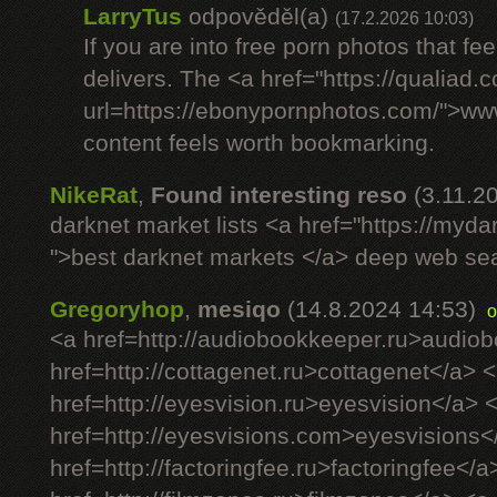
LarryTus
odpověděl(a)
(17.2.2026 10:03)
If you are into free porn photos that fee
delivers. The <a href="https://qualiad.
url=https://ebonypornphotos.com/">w
content feels worth bookmarking.
NikeRat
,
Found interesting reso
(3.11.2
darknet market lists <a href="https://myd
">best darknet markets </a> deep web se
Gregoryhop
,
mesiqo
(14.8.2024 14:53)
o
<a href=http://audiobookkeeper.ru>audio
href=http://cottagenet.ru>cottagenet</a> 
href=http://eyesvision.ru>eyesvision</a> 
href=http://eyesvisions.com>eyesvisions<
href=http://factoringfee.ru>factoringfee</a