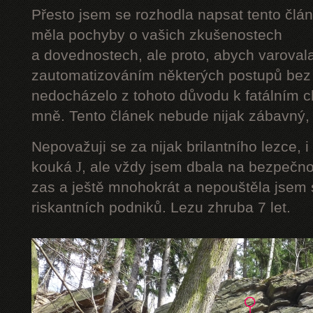
Přesto jsem se rozhodla napsat tento člán
měla pochyby o vašich zkušenostech
a dovednostech, ale proto, abych varoval
zautomatizováním některých postupů bez 
nedocházelo z tohoto důvodu k fatálním ch
mně. Tento článek nebude nijak zábavný, a
Nepovažuji se za nijak brilantního lezce, i
kouká
J
, ale vždy jsem dbala na bezpečnos
zas a ještě mnohokrát a nepouštěla jsem s
riskantních podniků. Lezu zhruba 7 let.