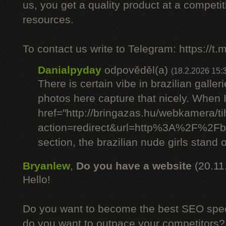
us, you get a quality product at a competit
resources.
To contact us write to Telegram: https://
Danialpyday
odpověděl(a)
(18.2.2026 15:
There is certain vibe in brazilian galler
photos here capture that nicely. When 
href="http://bringazas.hu/webkamera/ti
action=redirect&url=http%3A%2F%2Fbr
section, the brazilian nude girls stand o
Bryanlew
,
Do you have a website
(20.11
Hello!
Do you want to become the best SEO specia
do you want to outpace your competitors?