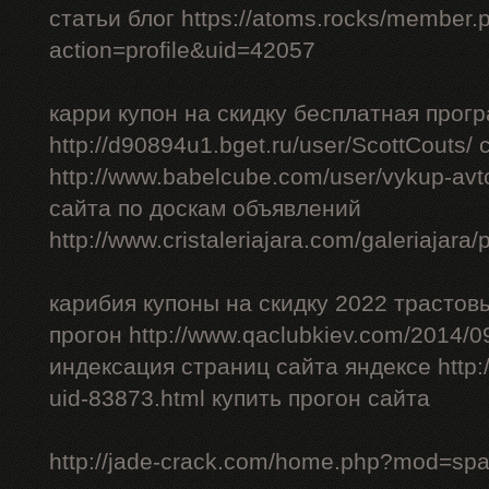
статьи блог https://atoms.rocks/member.
action=profile&uid=42057
карри купон на скидку бесплатная прог
http://d90894u1.bget.ru/user/ScottCouts/
http://www.babelcube.com/user/vykup-av
сайта по доскам объявлений
http://www.cristaleriajara.com/galeriajara
карибия купоны на скидку 2022 трастов
прогон http://www.qaclubkiev.com/2014/0
индексация страниц сайта яндексе http
uid-83873.html купить прогон сайта
http://jade-crack.com/home.php?mod=sp