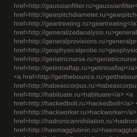
href=http://gaussianfilter.ru>gaussianfilter
href=http://gearpitchdiameter.ru>gearpitc
href=http://geartreating.ru>geartreating</
href=http://generalizedanalysis.ru>genera
href=http://generalprovisions.ru>generalp
href=http://geophysicalprobe.ru>geophysi
href=http://geriatricnurse.ru>geriatricnurs
href=http://getintoaflap.ru>getintoaflap</a
<a href=http://getthebounce.ru>getthebo
href=http://habeascorpus.ru>habeascorpu
href=http://habituate.ru>habituate</a> <a
href=http://hackedbolt.ru>hackedbolt</a> 
href=http://hackworker.ru>hackworker</a>
href=http://hadronicannihilation.ru>hadron
href=http://haemagglutinin.ru>haemagglut