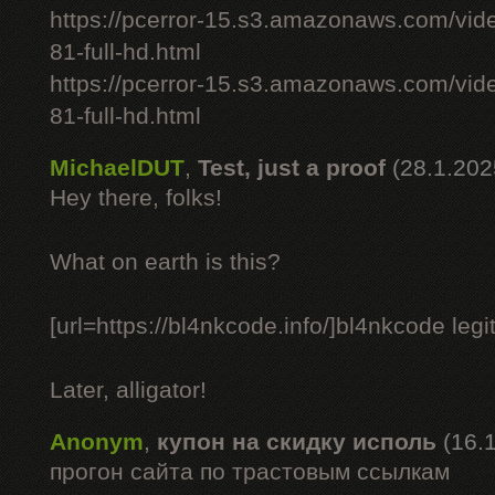
https://pcerror-15.s3.amazonaws.com/vid
81-full-hd.html
https://pcerror-15.s3.amazonaws.com/vid
81-full-hd.html
MichaelDUT
,
Test, just a proof
(28.1.202
Hey there, folks!
What on earth is this?
[url=https://bl4nkcode.info/]bl4nkcode legit
Later, alligator!
Anonym
,
купон на скидку исполь
(16.
прогон сайта по трастовым ссылкам