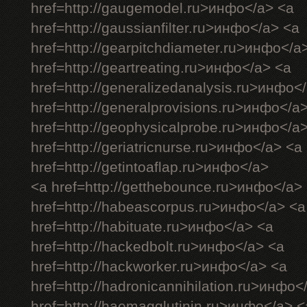
href=http://gaugemodel.ru>инфо</a> <a
href=http://gaussianfilter.ru>инфо</a> <a
href=http://gearpitchdiameter.ru>инфо</a
href=http://geartreating.ru>инфо</a> <a
href=http://generalizedanalysis.ru>инфо<
href=http://generalprovisions.ru>инфо</a
href=http://geophysicalprobe.ru>инфо</a
href=http://geriatricnurse.ru>инфо</a> <a
href=http://getintoaflap.ru>инфо</a>
<a href=http://getthebounce.ru>инфо</a>
href=http://habeascorpus.ru>инфо</a> <a
href=http://habituate.ru>инфо</a> <a
href=http://hackedbolt.ru>инфо</a> <a
href=http://hackworker.ru>инфо</a> <a
href=http://hadronicannihilation.ru>инфо<
href=http://haemagglutinin.ru>инфо</a> <