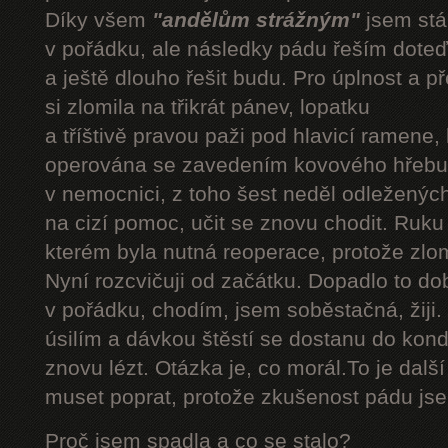
Díky všem
"andělům strážným"
jsem stál
v pořádku, ale následky pádu řeším doteď
a ještě dlouho řešit budu. Pro úplnost a 
si zlomila na třikrát pánev, lopatku
a tříštivě pravou paži pod hlavicí ramene,
operována se zavedením kovového hřebu.
v nemocnici, z toho šest neděl odleženýc
na cizí pomoc, učit se znovu chodit. Ruku
kterém byla nutná reoperace, protože zlom
Nyní rozcvičuji od začátku. Dopadlo to do
v pořádku, chodím, jsem soběstačná, žiji.
úsilím a dávkou štěstí se dostanu do kond
znovu lézt. Otázka je, co morál.To je dalš
muset poprat, protože zkušenost pádu jsem
Proč jsem spadla a co se stalo?