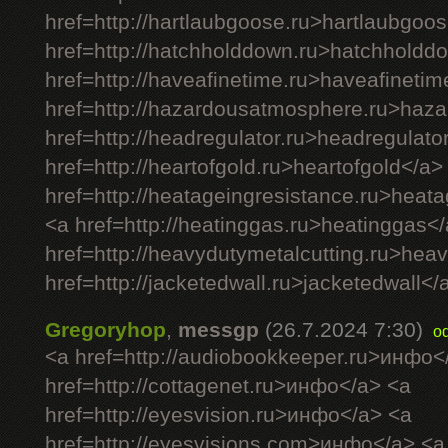
href=http://hartlaubgoose.ru>hartlaubgoo
href=http://hatchholddown.ru>hatchholdd
href=http://haveafinetime.ru>haveafineti
href=http://hazardousatmosphere.ru>haz
href=http://headregulator.ru>headregulato
href=http://heartofgold.ru>heartofgold</a>
href=http://heatageingresistance.ru>heat
<a href=http://heatinggas.ru>heatinggas<
href=http://heavydutymetalcutting.ru>hea
href=http://jacketedwall.ru>jacketedwall</a
Gregoryhop
,
messgp
(26.7.2024 7:30)
o
<a href=http://audiobookkeeper.ru>инфо<
href=http://cottagenet.ru>инфо</a> <a
href=http://eyesvision.ru>инфо</a> <a
href=http://eyesvisions.com>инфо</a> <a