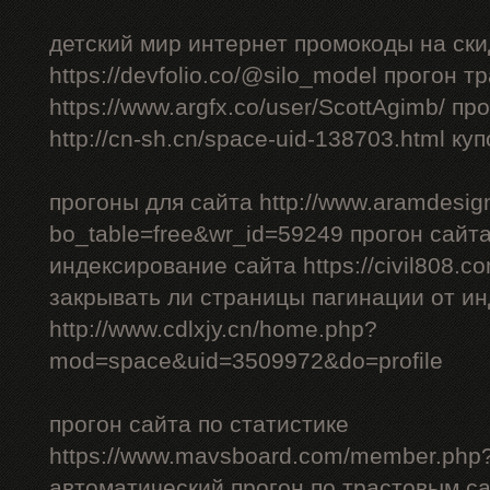
детский мир интернет промокоды на ски
https://devfolio.co/@silo_model прогон 
https://www.argfx.co/user/ScottAgimb/ п
http://cn-sh.cn/space-uid-138703.html ку
прогоны для сайта http://www.aramdesign
bo_table=free&wr_id=59249 прогон сайт
индексирование сайта https://civil808.c
закрывать ли страницы пагинации от и
http://www.cdlxjy.cn/home.php?
mod=space&uid=3509972&do=profile
прогон сайта по статистике
https://www.mavsboard.com/member.php?
автоматический прогон по трастовым с