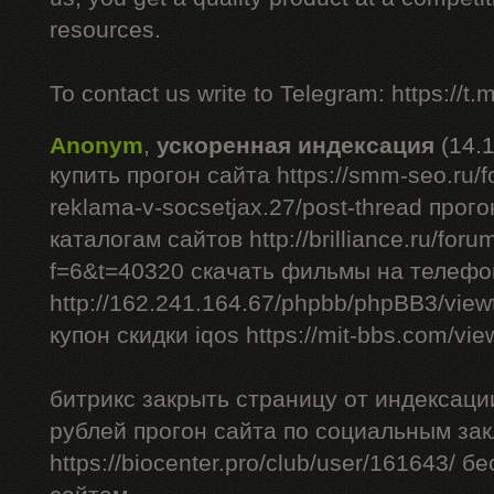
resources.
To contact us write to Telegram: https://
Anonym
,
ускоренная индексация
(14.
купить прогон сайта https://smm-seo.ru/f
reklama-v-socsetjax.27/post-thread прог
каталогам сайтов http://brilliance.ru/foru
f=6&t=40320 скачать фильмы на телефо
http://162.241.164.67/phpbb/phpBB3/vie
купон скидки iqos https://mit-bbs.com/vi
битрикс закрыть страницу от индексации
рублей прогон сайта по социальным за
https://biocenter.pro/club/user/161643/ 