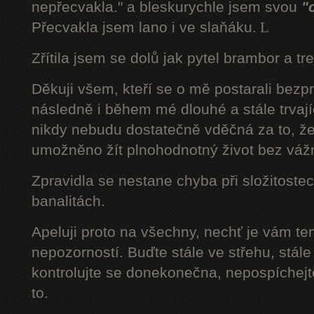
nepřecvakla." a bleskurychle jsem svou
"
Přecvakla jsem lano i ve slaňáku.
L
Zřítila jsem se dolů jak pytel brambor a tr
Děkuji všem, kteří se o mě postarali bezp
následně i během mé dlouhé a stále trvaj
nikdy nebudu dostatečně vděčná za to, že
umožněno žít plnohodnotný život bez váž
Zpravidla se nestane chyba při složitostec
banalitách.
Apeluji proto na všechny, nechť je vám t
nepozorností. Buďte stále ve střehu, stále 
kontrolujte se donekonečna, nepospíchejte
to.