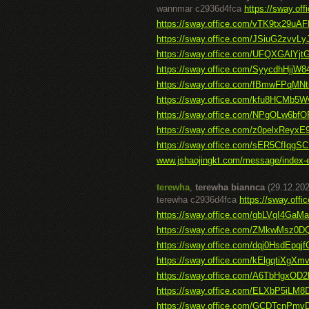
wannmar c2936d4fca
https://sway.o
https://sway.office.com/vTK9tx29u
https://sway.office.com/JSiuG2zvvL
https://sway.office.com/UFQXGAlYjt
https://sway.office.com/SyycdhHjjW
https://sway.office.com/fBmwFPqM
https://sway.office.com/kfu8HCMb5W
https://sway.office.com/NPgOLw6bfO
https://sway.office.com/z0pelxReyx
https://sway.office.com/sER5CfIqg
www.jshaojingkt.com/message/index-
terewha
,
terewha biannca
(29.12.202
terewha c2936d4fca
https://sway.off
https://sway.office.com/gbLVqI4GaMa
https://sway.office.com/ZMkwMsz0
https://sway.office.com/dqj0HsdEpqj
https://sway.office.com/kElgqtiXgXm
https://sway.office.com/A6TbHgxOD
https://sway.office.com/ELXbP5iLM8
https://sway.office.com/GCDTcnPmv