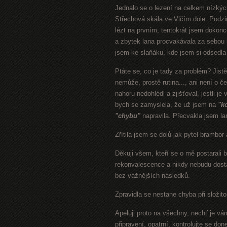
Jednalo se o lezení na celkem nízkýc
Střechová skála ve Vlčím dole. Podz
lézt na prvním, tentokrát jsem dokon
a zbytek lana procvakávala za sebou s
jsem ke slaňáku, kde jsem si odsedla 
Ptáte se, co je tady za problém? Jist
nemůže, prostě rutina..., ani není o č
nahoru nedohlédl a zjišťoval, jestli je
bych se zamyslela, že už jsem na
"k
"chybu"
napravila. Přecvakla jsem la
Zřítila jsem se dolů jak pytel brambor
Děkuji všem, kteří se o mě postarali 
rekonvalescence a nikdy nebudu dosta
bez vážnějších následků.
Zpravidla se nestane chyba při složito
Apeluji proto na všechny, nechť je vá
připravení, opatrní, kontrolujte se do