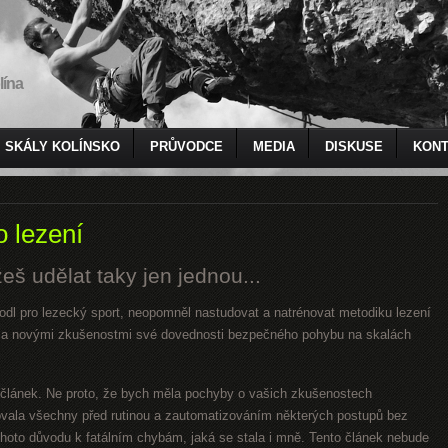
lína
SKÁLY KOLÍNSKO
PRŮVODCE
MEDIA
DISKUSE
KONT
 lezení
eš udělat taky jen jednou...
dl pro lezecký sport, neopomněl nastudovat a natrénovat metodiku lezení
í a novými zkušenostmi své dovednosti bezpečného pohybu na skalách
 článek. Ne proto, že bych měla pochyby o vašich zkušenostech
ovala všechny před rutinou a zautomatizováním některých postupů bez
ohoto důvodu k fatálním chybám, jaká se stala i mně. Tento článek nebude