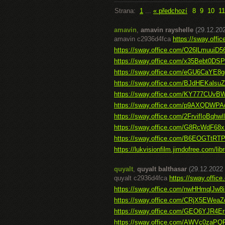
Strana:
1
...
« předchozí
8
9
10
11
amavin
,
amavin rayshelle
(29.12.20
amavin c2936d4fca
https://sway.of
https://sway.office.com/O26lLmuuiD
https://sway.office.com/x35Bebt0D
https://sway.office.com/eGU6CaYE8g
https://sway.office.com/BJdHEKalsu
https://sway.office.com/KY777CUv
https://sway.office.com/p9AXQDW
https://sway.office.com/2FrvifIoBqhw
https://sway.office.com/G8RcWdF6
https://sway.office.com/B6EOGTtRT
https://lukvisionfilm.jimdofree.com/libr
quyalt
,
quyalt balthasar
(29.12.2022 
quyalt c2936d4fca
https://sway.offi
https://sway.office.com/nwHHmqlJw8
https://sway.office.com/CRjX5EWea
https://sway.office.com/GEO6YJR4
https://sway.office.com/AWVc0zaPQ