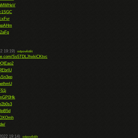
PxgMWHeV
qc1SGC
cxFvr
tppAHm
r2aFq
2 19:19)
odpovědět
fice.com/Ss5TDLJhxkiCKtvc
DQlEao2
REbrIU
gASn3ep
nelhmU
F51j
4umGP0Hk
e2b0s3
ulpB5d
6JDXOmh
de/
2022 19:14)
odpovědět