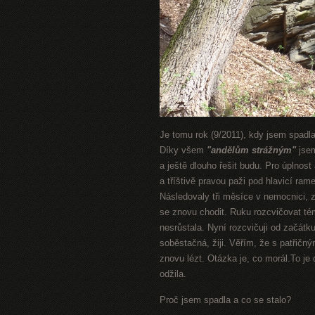
Je tomu rok (9/2011), kdy jsem spadla
Díky všem
"andělům strážným"
jsem
a ještě dlouho řešit budu. Pro úplnost
a tříštivě pravou paži pod hlavicí r
Následovaly tři měsíce v nemocnici, 
se znovu chodit. Ruku rozcvičovat tém
nesrůstala. Nyní rozcvičuji od začátk
soběstačná, žiji. Věřím, že s patřičn
znovu lézt. Otázka je, co morál.To je
odžila.
Proč jsem spadla a co se stalo?