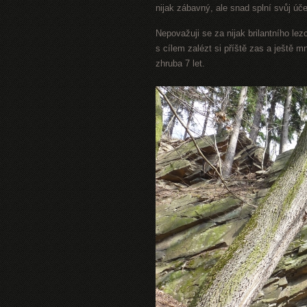
nijak zábavný, ale snad splní svůj úče
Nepovažuji se za nijak brilantního lez
s cílem zalézt si příště zas a ještě m
zhruba 7 let.