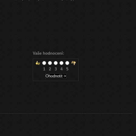
Vaše hodnocení:
1
2
3
4
5