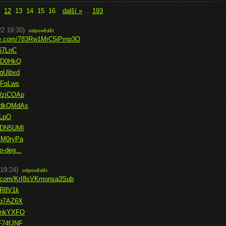
12
13
14
15
16
další »
...
193
22 19:30)
odpovědět
fice.com/783Rw1MrC5jPmp3O
567LnC
SPD0HkQ
gUibvd
ZFqLws
BWzjCOAp
PAdkQMdAs
ILpO
8xDN5UMl
PM0ryPa
o-deg...
19:24)
odpovědět
ce.com/KrI8sVKmonsa3Sub
iR8V1k
Zq7AZ6X
ErnkYXFO
F74fJNF