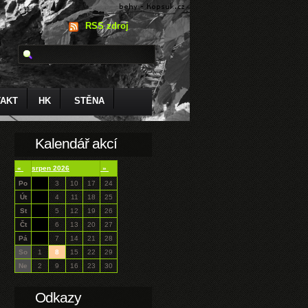
RSS zdroj
AKT
HK
STĚNA
Kalendář akcí
«
srpen 2026
»
Po
3
10
17
24
Út
4
11
18
25
St
5
12
19
26
Čt
6
13
20
27
Pá
7
14
21
28
So
1
8
15
22
29
Ne
2
9
16
23
30
Odkazy