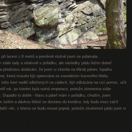
 při lezení z 8 metrů a poměrně slušně jsem se polámala...
 stále tady a relativně v pořádku, ale následky pádu řeším doteď
 a představu dodávám, že jsem si zlomila na třikrát pánev, lopatku
amene, která musela být operována se zavedením kovového hřebu.
z toho šest neděl odležených na zádech, být odkázána na cizí pomoc, učit
ěř rok, po kterém byla nutná reoperace, protože zlomenina stále
u. Dopadlo to dobře - hlavu a páteř mám v pořádku, chodím, jsem
ým úsilím a dávkou štěstí se dostanu do kondice, kdy budu moci začít
 další věc, s kterou se budu muset poprat, protože zkušenost pádu jsem si