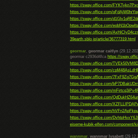
https://sway.office.com/FYKTykn7
https://sway.office.com/qFdAjW0hrY
https://sway.office.com/d1Glv1qRE2d
https://sway.office.com/eobN1bOpwI
https://sway.office.com/AxHiCIyD4cz
39earth.sblo.jp/article/36777319.html
geormar
,
geormar caitlyn
(29.12.202
geormar c2936d4fca
https://sway.of
https://sway.office.com/TVEk50VM8
https://sway.office.com/cpM48AsLdH
https://sway.office.com/7FxF9Zg7G
https://sway.office.com/bP7DBakUDr
https://sway.office.com/mFjrtcq3iPv4
https://sway.office.com/QdDukHZ6
https://sway.office.com/XZFLLIPDAP
https://sway.office.com/hVFn2ApFkp
https://sway.office.com/DvhtpHvxY
eiserne-kubik-elfen.com/component/ki
wannmar
,
wannmar lysabett
(29.12.