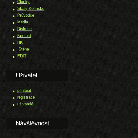
Články
Skály Kolínsko
Průvodce
Media
Diskuse
Kontakt
HK
Stěna
EDIT
Uživatel
přihlásit
registrace
uživatelé
Návštěvnost