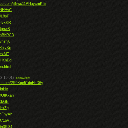
ffice.com/jBrwc11PHaycmKf5
AFNHHsC
yJL8pF
GIvxKR
84gnwS
NthBbRCD
vhshj0
RnjyKn
E9rxMT
SCHKhDd
en.html
2 19:01)
odpovědět
ice.com/2R9Kqe51dgHriD6y
irrHV
DQOIKxan
fCkGE
vbxZg
2hFnyAh
D71bVt
Dn3Rj34