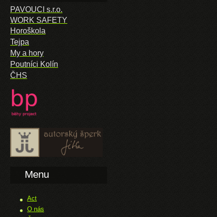
PAVOUCI s.r.o.
WORK SAFETY
Horoškola
Tejpa
My a hory
Poutníci Kolín
ČHS
Menu
Act
O nás