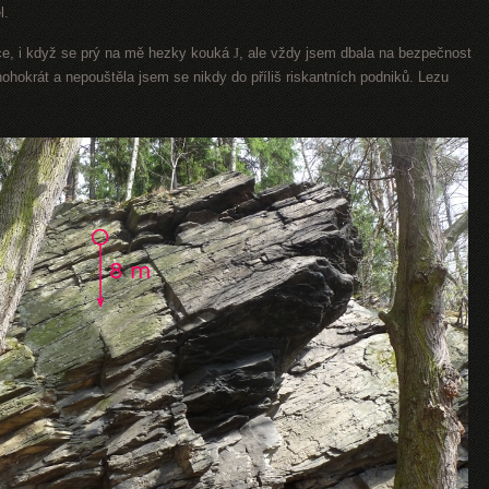
l.
ce, i když se prý
na mě hezky kouká
J
, ale vždy jsem dbala na bezpečnost
nohokrát a nepouštěla jsem se nikdy do příliš riskantních podniků. Lezu