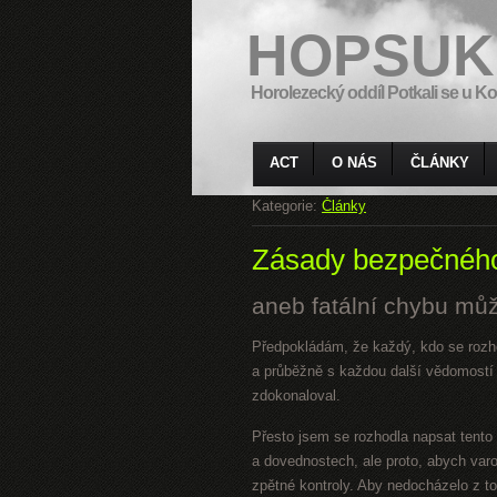
HOPSUK
Horolezecký oddíl Potkali se u Ko
ACT
O NÁS
ČLÁNKY
Kategorie:
Články
Zásady bezpečného
aneb fatální chybu můž
Předpokládám, že každý, kdo se rozho
a průběžně s každou další vědomost
zdokonaloval.
Přesto jsem se rozhodla napsat tento
a dovednostech, ale proto, abych var
zpětné kontroly. Aby nedocházelo z t