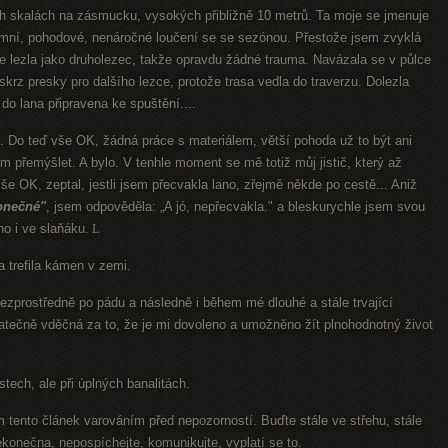
h skalách na zásmucku, vysokých přibližně 10 metrů. Ta moje se jmenuje
imní, pohodové, nenáročné loučení se se sezónou. Přestože jsem zvyklá
ce lezla jako druholezec, takže opravdu žádné trauma. Navázala se v půlce
krz presky pro dalšího lezce, protože trasa vedla do traverzu. Dolezla
do lana připravena ke spuštění....
ě. Do teď vše OK, žádná práce s materiálem, větší pohoda už to být ani
em přemýšlet. A bylo. V tenhle moment se mě totiž můj jistič, který až
 vše OK, zeptal, jestli jsem přecvakla lano, zřejmě někde po cestě... Aniž
onečné"
, jsem odpověděla: „A jó, nepřecvakla." a bleskurychle jsem svou
no i ve slaňáku.
L
 a trefila kámen v zemi.
bezprostředně po pádu a následně i během mé dlouhé a stále trvající
tečně vděčná za to, že je mi dovoleno a umožněno žít plnohodnotný život
stech, ale při úplných banalitách.
m tento článek varováním před nepozorností. Buďte stále ve střehu, stále
nekonečna, nepospíchejte, komunikujte, vyplatí se to.