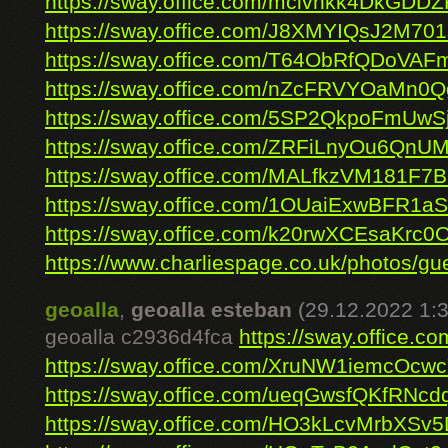
https://sway.office.com/mcivhkk4DkGDD
https://sway.office.com/J8XMYIQsJ2M701
https://sway.office.com/T64ObRfQDoVA
https://sway.office.com/nZcFRVYOaMn0
https://sway.office.com/5SP2QkpoFmUwS
https://sway.office.com/ZRFiLnyOu6Qn
https://sway.office.com/MALfkzVM181F7
https://sway.office.com/1OUaiExwBFR1a
https://sway.office.com/k20rwXCEsaKrc0
https://www.charliespage.co.uk/photos/gu
geoalla
,
geoalla esteban
(29.12.2022 1:3
geoalla c2936d4fca
https://sway.office
https://sway.office.com/XruNW1iemcOc
https://sway.office.com/ueqGwsfQKfRNcdq
https://sway.office.com/HO3kLcvMrbXSv