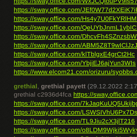
https://sway.office.com/WxJCQlouPV9is5
https://sway.office.com/JEf0W77d2XEiK7i
https://sway.office.com/Hs4y7U0FkYRlH
https://sway.office.com/QeUYbJnmL1ybI
https://sway.office.com/DhcvFh4SZnzsb
https://sway.office.com/ABM5Z8T9wIClJz
https://sway.office.com/klTblgxE4grCt2Hc
https://sway.office.com/YbjiEJ6ajYun3WIs
https://www.elcom21.com/orizuru/syobbs.
grethial
,
grethial payett
(29.12.2022 2:17
grethial c2936d4fca
https://sway.office
https://sway.office.com/7kJaqKuUQ5Ukijb
https://sway.office.com/LSWSIVhU6Px7
https://sway.office.com/TL9Jiu2cX3jlT216
https://sway.office.com/o8LDM9Wjki5Wyk