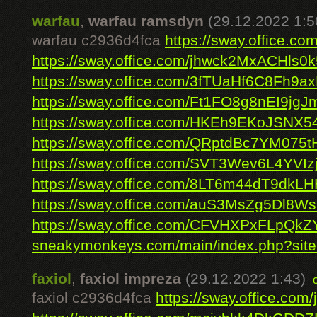
warfau
,
warfau ramsdyn
(29.12.2022 1:5
warfau c2936d4fca
https://sway.office.
https://sway.office.com/jhwck2MxACHls0k
https://sway.office.com/3fTUaHf6C8Fh9a
https://sway.office.com/Ft1FO8g8nEI9jgJ
https://sway.office.com/HKEh9EKoJSNX
https://sway.office.com/QRptdBc7YM075t
https://sway.office.com/SVT3Wev6L4YVIz
https://sway.office.com/8LT6m44dT9dkL
https://sway.office.com/auS3MsZg5Dl8W
https://sway.office.com/CFVHXPxFLpQkZ
sneakymonkeys.com/main/index.php?site=p
faxiol
,
faxiol impreza
(29.12.2022 1:43)
faxiol c2936d4fca
https://sway.office.c