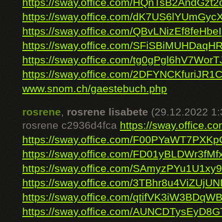
https://sway.office.com/HQnTsB2AndGzt2
https://sway.office.com/dK7US6lYUmGyc
https://sway.office.com/QBvLNizEf8feHbeI
https://sway.office.com/SFiSBiMUHDaqH
https://sway.office.com/tg0gPgl6hV7WorT
https://sway.office.com/2DFYNCKfuriJR1
www.snom.ch/gaestebuch.php
rosrene
,
rosrene lisabete
(29.12.2022 1:
rosrene c2936d4fca
https://sway.offic
https://sway.office.com/F00PYaWT7PXK
https://sway.office.com/FD01yBLDWr3fM
https://sway.office.com/SAmyzPYu1U1xy
https://sway.office.com/3TBhr8u4ViZUjU
https://sway.office.com/qtifVK3iW3BDqWB
https://sway.office.com/AUNCDTysEyD8