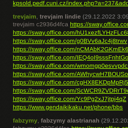
kpsold.pedf.cuni.cz/index.php?a=237&add
trevjaim
,
trevjaim lindie
(29.12.2022 3:0
trevjaim c2936d4fca
https://sway.offic
https://sway.office.com/hU1xezfLYHzFLc6
https://sway.office.com/g0BVv6aJc4j8trwv
https://sway.office.com/nCMAbK2GKmEk
https://sway.office.com/IEQ4oI9sssFnhtG
https://sway.office.com/wmomgp0esvvpd
https://sway.office.com/AWhycwH7BOUS
https://sway.office.com/cgHX8EKDpMpRj5
https://sway.office.com/ScWCR9ZVDRrT9
https://sway.office.com/Yc9Pg2xJ7jtpj4qZ
https://www.gendaikikaku.net/phone/bbs
fabzymy
,
fabzymy alastrianah
(29.12.20