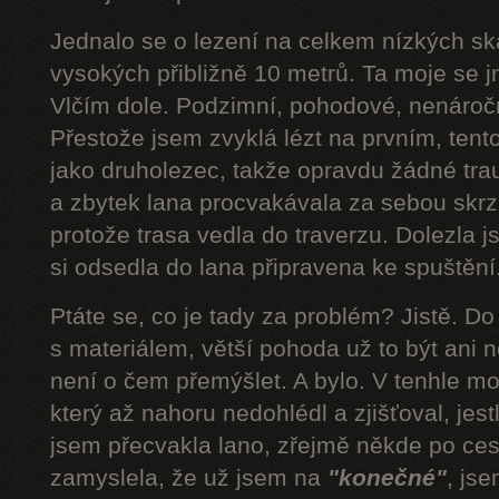
Jednalo se o lezení na celkem nízkých s
vysokých přibližně 10 metrů. Ta moje se 
Vlčím dole. Podzimní, pohodové, nenároč
Přestože jsem zvyklá lézt na prvním, tent
jako druholezec, takže opravdu žádné tra
a zbytek lana procvakávala za sebou skrz 
protože trasa vedla do traverzu. Dolezla 
si odsedla do lana připravena ke spuštění.
Ptáte se, co je tady za problém? Jistě. D
s materiálem, větší pohoda už to být ani n
není o čem přemýšlet. A bylo. V tenhle mom
který až nahoru nedohlédl a zjišťoval, jestli
jsem přecvakla lano, zřejmě někde po cest
zamyslela, že už jsem na
"konečné"
, js