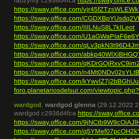
fabzymy c2936d4fca
https://sway.offic
https://sway.office.com/vjr45fZTzsWLEW
https://sway.office.com/CGDXBpYUsdq2V
https://sway.office.com/IIILNuS8L7kILeot
https://sway.office.com/U1aGWaPIaF6e6
https://sway.office.com/qLv3pkN3t96D4J
https://sway.office.com/abkp40WlXiBHGQ
https://sway.office.com/qKDrGOjRxvC9im
https://sway.office.com/n4Mt0NDv02sYLt
https://sway.office.com/kYwvlZ7j2bBGhU
foro.planetariosdelsur.com/viewtopic.php?
wardgod
,
wardgod glenna
(29.12.2022 2
wardgod c2936d4fca
https://sway.office
https://sway.office.com/9jNCtb9W9cOiAJl
https://sway.office.com/q5YMef07pcOH2