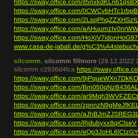
https://sway.office.com/it5nxkdKLn61qsB
https://sway.office.com/0CWCvbHTc1rbp
https://sway.office.com/2LsqPhqZZXHSzI
https://sway.office.com/aAHuumzIv0nrW
https://sway.office.com/HoXjV7idonHoG9
www.casa-de-jabali.de/g%C3%A4stebuch
silcomm
,
silcomm fillmore
(29.12.2022 
silcomm c2936d4fca
https://sway.offic
https://sway.office.com/9jPqueWXn7DkK
https://sway.office.com/Bm050qNzB436A
https://sway.office.com/ar9Mqh3WVFZEC
https://sway.office.com/zpnnzN9gMeJfKE
https://sway.office.com/aJhBJmZJSREG3
https://sway.office.com/Rjdubyxx8qiClseV
https://sway.office.com/eQp3JoHL6lCIzG