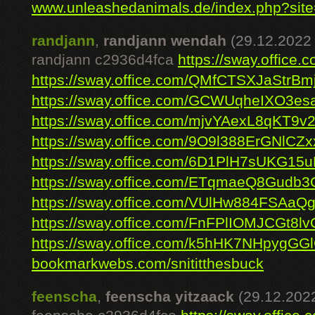
www.unleashedanimals.de/index.php?site=p
randjann
,
randjann wendah
(29.12.2022 
randjann c2936d4fca
https://sway.offi
https://sway.office.com/QMfCTSXJaStrBmj
https://sway.office.com/GCWUqheIXO3e
https://sway.office.com/mjvYAexL8qKT9v
https://sway.office.com/9O9l388ErGNlCZx
https://sway.office.com/6D1PlH7sUKG15
https://sway.office.com/ETqmaeQ8Gudb
https://sway.office.com/VUlHw884FSAaQg
https://sway.office.com/FnFPlIOMJCGt8lv
https://sway.office.com/k5hHK7NHpygGG
bookmarkwebs.com/snititthesbuck
feenscha
,
feenscha yitzaack
(29.12.2022