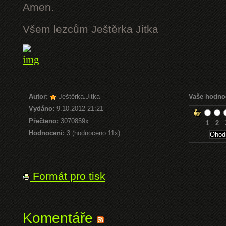
Amen.
Všem lezcům Ještěrka Jitka
Autor:
Ještěrka.Jitka
Vaše hodno
Vydáno:
9.10.2012 21:21
Přečteno:
3070859x
1
2
Hodnocení:
3 (hodnoceno 11x)
Formát pro tisk
Komentáře