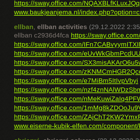
https://sway.office.com/NQAXBLfKLuxJQ
www.baukjeanjema.nl/index.php?option=c
ellban
,
ellban activities
(29.12.2022 2:35
ellban c2936d4fca
https://sway.office.c
https://sway.office.com/IFn7CABvyymITX
https://sway.office.com/eUvWkGbmPcdU
https://sway.office.com/SX3misAKArO6u
https://sway.office.com/zKNMCmHGR2Qc
https://sway.office.com/e7MiBm5ItIvpVbyi
https://sway.office.com/nzf4znNAlWDzSb
https://sway.office.com/nMeKuwiZaIq4PF
https://sway.office.com/1mMg8kZDOoJu
https://sway.office.com/ZAjChT2KW2Ym
www.eiserne-kubik-elfen.com/component/k