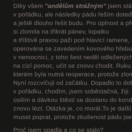
Díky všem
"andělům strážným"
jsem stál
v pořádku, ale následky pádu řeším doteď
a ještě dlouho řešit budu. Pro úplnost a 
si zlomila na třikrát pánev, lopatku
a tříštivě pravou paži pod hlavicí ramene,
operována se zavedením kovového hřebu.
v nemocnici, z toho šest neděl odleženýc
na cizí pomoc, učit se znovu chodit. Ruku
kterém byla nutná reoperace, protože zlom
Nyní rozcvičuji od začátku. Dopadlo to do
v pořádku, chodím, jsem soběstačná, žiji.
úsilím a dávkou štěstí se dostanu do kond
znovu lézt. Otázka je, co morál.To je dalš
muset poprat, protože zkušenost pádu jsem
Proč jsem spadla a co se stalo?