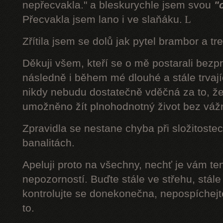
nepřecvakla." a bleskurychle jsem svou
"
Přecvakla jsem lano i ve slaňáku.
L
Zřítila jsem se dolů jak pytel brambor a tr
Děkuji všem, kteří se o mě postarali bezp
následně i během mé dlouhé a stále trvaj
nikdy nebudu dostatečně vděčná za to, že
umožněno žít plnohodnotný život bez váž
Zpravidla se nestane chyba při složitostec
banalitách.
Apeluji proto na všechny, nechť je vám t
nepozorností. Buďte stále ve střehu, stále 
kontrolujte se donekonečna, nepospíchejte
to.