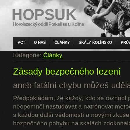
HOPSUK
Horolezecký oddíl Potkali se u Kolína
ACT
O NÁS
ČLÁNKY
SKÁLY KOLÍNSKO
PRŮ
Kategorie:
Články
Zásady bezpečného lezení
aneb fatální chybu můžeš udělat
Předpokládám, že každý, kdo se rozhodl p
neopomněl nastudovat a natrénovat metod
s každou další vědomostí a novými zkuše
bezpečného pohybu na skalách zdokonalo