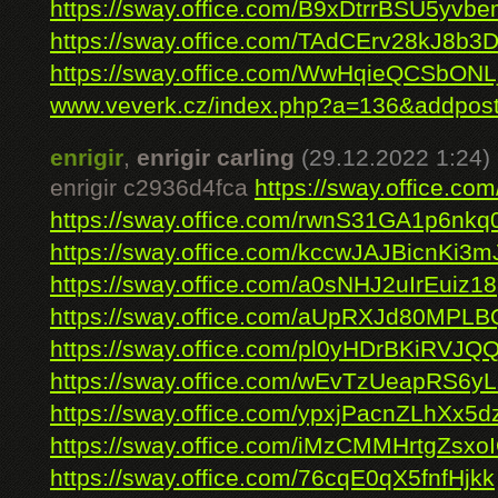
https://sway.office.com/B9xDtrrBSU5yvb
https://sway.office.com/TAdCErv28kJ8b3
https://sway.office.com/WwHqieQCSbONL
www.veverk.cz/index.php?a=136&addpos
enrigir
,
enrigir carling
(29.12.2022 1:24)
enrigir c2936d4fca
https://sway.office.
https://sway.office.com/rwnS31GA1p6nkq
https://sway.office.com/kccwJAJBicnKi3m
https://sway.office.com/a0sNHJ2uIrEuiz18
https://sway.office.com/aUpRXJd80MPLB
https://sway.office.com/pl0yHDrBKiRVJQ
https://sway.office.com/wEvTzUeapRS6y
https://sway.office.com/ypxjPacnZLhXx5d
https://sway.office.com/iMzCMMHrtgZsxo
https://sway.office.com/76cqE0qX5fnfHjkk