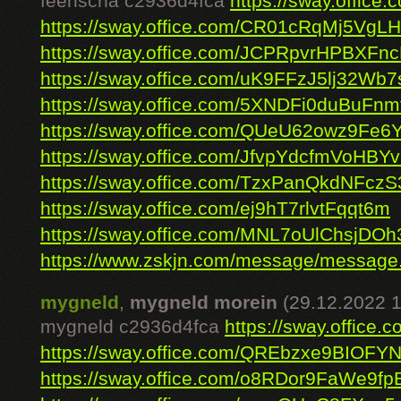
feenscha c2936d4fca
https://sway.offic
https://sway.office.com/CR01cRqMj5VgLH
https://sway.office.com/JCPRpvrHPBXFnc
https://sway.office.com/uK9FFzJ5lj32Wb7
https://sway.office.com/5XNDFi0duBuFnm
https://sway.office.com/QUeU62owz9Fe6
https://sway.office.com/JfvpYdcfmVoHBY
https://sway.office.com/TzxPanQkdNFczS
https://sway.office.com/ej9hT7rlvtFqqt6m
https://sway.office.com/MNL7oUlChsjDOh
https://www.zskjn.com/message/message.
mygneld
,
mygneld morein
(29.12.2022 1
mygneld c2936d4fca
https://sway.office
https://sway.office.com/QREbzxe9BIOFY
https://sway.office.com/o8RDor9FaWe9fp