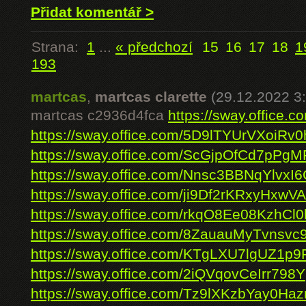
Přidat komentář >
Strana:
1
...
« předchozí
15
16
17
18
1
193
martcas
,
martcas clarette
(29.12.2022 3
martcas c2936d4fca
https://sway.offic
https://sway.office.com/5D9lTYUrVXoiRv0
https://sway.office.com/ScGjpOfCd7pPg
https://sway.office.com/Nnsc3BBNqYlvxI6
https://sway.office.com/ji9Df2rKRxyHxwVA
https://sway.office.com/rkqO8Ee08KzhCl0
https://sway.office.com/8ZauauMyTvnsvc
https://sway.office.com/KTgLXU7lgUZ1p9
https://sway.office.com/2iQVqovCeIrr798Y
https://sway.office.com/Tz9lXKzbYay0Ha