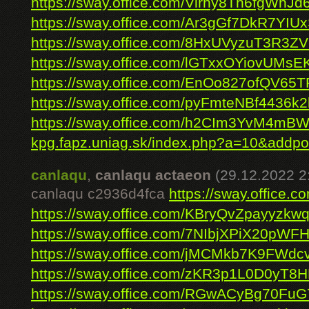
https://sway.office.com/Virhy8Th6fgWhJd
https://sway.office.com/Ar3gGf7DkR7YIU
https://sway.office.com/8HxUVyzuT3R3ZV
https://sway.office.com/lGTxxOYiovUMsE
https://sway.office.com/EnOo827ofQV65
https://sway.office.com/pyFmteNBf4436k2
https://sway.office.com/h2CIm3YvM4mB
kpg.fapz.uniag.sk/index.php?a=10&addp
canlaqu
,
canlaqu actaeon
(29.12.2022 2
canlaqu c2936d4fca
https://sway.office
https://sway.office.com/KBryQvZpayyzkw
https://sway.office.com/7NIbjXPiX20pWFH
https://sway.office.com/jMCMkb7K9FWdc
https://sway.office.com/zKR3p1L0D0yT8
https://sway.office.com/RGwACyBg70Fu