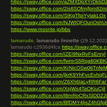
https://sway.office.com/aZMXDpXYrDkbD
https://sway.office.com/2is6SOfmjfpm82m
https://sway.office.com/SIKgTfpiYytakLOx
https://sway.office.com/NJWIQFOunOsh
https://www.mosrite.jp/bbs
lamarudo
,
lamarudo linnette
(29.12.2022
lamarudo c2936d4fca
https://sway.offi
https://sway.office.com/iZEi9NxRvFsEnryl
https://sway.office.com/fwmrS5Rqa60KB
https://sway.office.com/KrNicOSw06TnfeM
https://sway.office.com/jkrK9YhFvcEvhqF
https://sway.office.com/Z6Xh6IaLyRR6Far
https://sway.office.com/XsjWs4TaOKiuCjil
https://sway.office.com/l8mRoCRxSlDDZ2
https://sway.office.com/BfDMY4ljsZ4hGfg