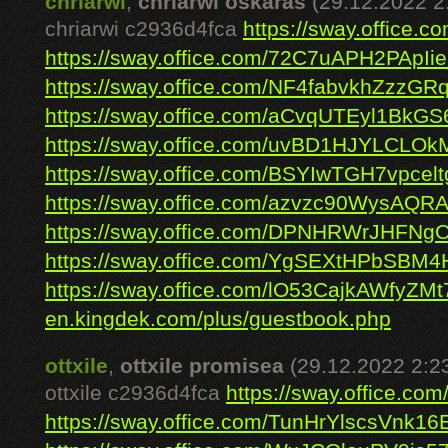
chriarwi
,
chriarwi oskaras
(29.12.2022 2
chriarwi c2936d4fca
https://sway.office.
https://sway.office.com/72C7uAPH2PApIi
https://sway.office.com/NF4fabvkhZzzGR
https://sway.office.com/aCvqUTEyl1BkGS
https://sway.office.com/uvBD1HJYLCLOk
https://sway.office.com/BSYIwTGH7vpcelt
https://sway.office.com/azvzc90WysAQRA
https://sway.office.com/DPNHRWrJHFNg
https://sway.office.com/YgSEXtHPbSBM
https://sway.office.com/lO53CajkAWfyZMt
en.kingdek.com/plus/guestbook.php
ottxile
,
ottxile promisea
(29.12.2022 2:2
ottxile c2936d4fca
https://sway.office.
https://sway.office.com/TunHrYlscsVnk16