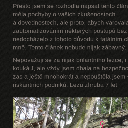
Přesto jsem se rozhodla napsat tento člán
měla pochyby o vašich zkušenostech
a dovednostech, ale proto, abych varoval
zautomatizováním některých postupů bez 
nedocházelo z tohoto důvodu k fatálním ch
mně. Tento článek nebude nijak zábavný, a
Nepovažuji se za nijak brilantního lezce, i
kouká
J
, ale vždy jsem dbala na bezpečnos
zas a ještě mnohokrát a nepouštěla jsem s
riskantních podniků. Lezu zhruba 7 let.