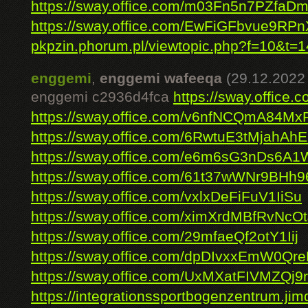
https://sway.office.com/m03Fn5n7PZfaD
https://sway.office.com/EwFiGFbvue9RPn
pkpzin.phorum.pl/viewtopic.php?f=10&t=1
enggemi
,
enggemi wafeeqa
(29.12.2022
enggemi c2936d4fca
https://sway.offic
https://sway.office.com/v6nfNCQmA84M
https://sway.office.com/6RwtuE3tMjahAh
https://sway.office.com/e6m6sG3nDs6A1
https://sway.office.com/61t37wWNr9BHh9
https://sway.office.com/vxlxDeFiFuV1IiSu
https://sway.office.com/ximXrdMBfRvNcOt
https://sway.office.com/29mfaeQf2otY1Iij
https://sway.office.com/dpDIvxxEmW0Qr
https://sway.office.com/UxMXatFIVMZQj9
https://integrationssportbogenzentrum.jimd