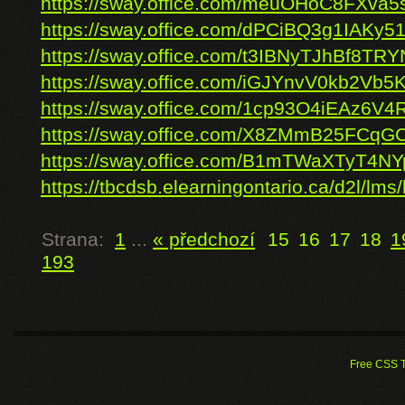
https://sway.office.com/meuOHoC8FXva5
https://sway.office.com/dPCiBQ3g1IAKy5
https://sway.office.com/t3IBNyTJhBf8TRY
https://sway.office.com/iGJYnvV0kb2Vb5
https://sway.office.com/1cp93O4iEAz6V4
https://sway.office.com/X8ZMmB25FCqG
https://sway.office.com/B1mTWaXTyT4N
https://tbcdsb.elearningontario.ca/d2l/lms/b
Strana:
1
...
« předchozí
15
16
17
18
1
193
Free CSS 