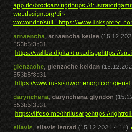
app.de/brodcarvingri
https://frustratedga
webdesign.org/dir-
wowonder/suil...
https://www.linkspreed.co
arnaencha
,
arnaencha keilee
(15.12.202
553b5f3c31
.
https://wellbe.digital/tiokadisge
https://soc
glenzache
,
glenzache keldan
(15.12.202
553b5f3c31
.
https://www.russianwomenorg.com/peustu
darynchena
,
darynchena glyndon
(15.1
553b5f3c31
.
https://lifeso.me/thrilusarpe
https://rightrol
ellavis
,
ellavis leorad
(15.12.2021 4:14)