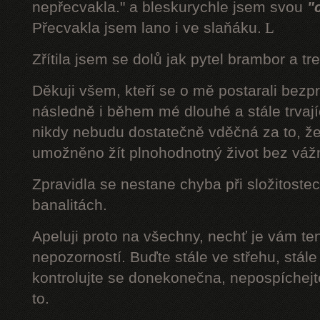
nepřecvakla." a bleskurychle jsem svou
"
Přecvakla jsem lano i ve slaňáku.
L
Zřítila jsem se dolů jak pytel brambor a tr
Děkuji všem, kteří se o mě postarali bezp
následně i během mé dlouhé a stále trvaj
nikdy nebudu dostatečně vděčná za to, že
umožněno žít plnohodnotný život bez váž
Zpravidla se nestane chyba při složitostec
banalitách.
Apeluji proto na všechny, nechť je vám t
nepozorností. Buďte stále ve střehu, stále 
kontrolujte se donekonečna, nepospíchejte
to.