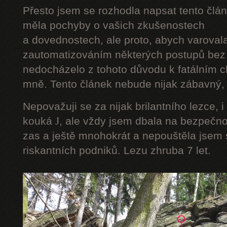
Přesto jsem se rozhodla napsat tento člán
měla pochyby o vašich zkušenostech
a dovednostech, ale proto, abych varoval
zautomatizováním některých postupů bez 
nedocházelo z tohoto důvodu k fatálním ch
mně. Tento článek nebude nijak zábavný, a
Nepovažuji se za nijak brilantního lezce, i
kouká
J
, ale vždy jsem dbala na bezpečnos
zas a ještě mnohokrát a nepouštěla jsem s
riskantních podniků. Lezu zhruba 7 let.