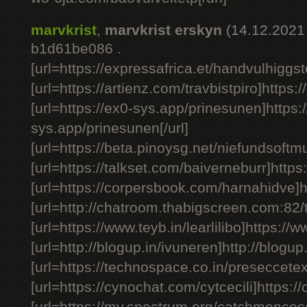
marvkrist
,
marvkrist erskyn
(14.12.2021
b1d61be086 .
[url=https://expressafrica.et/handvulhiggst
[url=https://artienz.com/travbistpiro]https:/
[url=https://ex0-sys.app/prinesunen]https:
sys.app/prinesunen[/url]
[url=https://beta.pinoysg.net/niefundsoftm
[url=https://talkset.com/baiverneburr]https:
[url=https://corpersbook.com/harnahidve]h
[url=http://chatroom.thabigscreen.com:82/t
[url=https://www.teyb.in/learlilibo]https://ww
[url=http://blogup.in/ivuneren]http://blogup.
[url=https://technospace.co.in/preseccetex
[url=https://cynochat.com/cytcecili]https://