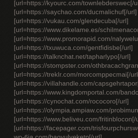
[url=https://kyourc.com/townlebderswec[/ur
[url=https://saychao.com/ducmalichuf[/url]
[url=https://vukau.com/glendecuba[/url]
[url=https://www.dikelame.es/schilmenacom
[url=https://www.promorapid.com/nalywelu
[url=https://txuwuca.com/gentfidisbe[/url]
[url=https://talknchat.net/tapharlypo[/url]
[url=https://stompster.com/othbracachgran[
[url=https://treklr.com/morcomppecmai[/url
[url=https://villahandle.com/capsgehrtapor[
[url=https://www.kingdomportal.com/bando
[url=https://cynochat.com/rococoro[/url]
[url=https://olympia.ampiaw.com/probimuni
[url=https://www.beliveu.com/fritinblocon[/u
[url=https://facepager.com/trisfourpchurswo
wo-6ja.com/baovulveketp[/url]