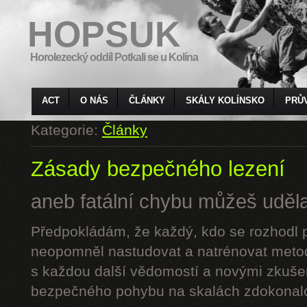
HOPSUK
Horolezecký oddíl Potkali se u Kolína
ACT
O NÁS
ČLÁNKY
SKÁLY KOLÍNSKO
PRŮ
Kategorie:
Články
Zásady bezpečného lezení
aneb fatální chybu můžeš udělat
Předpokládám, že každý, kdo se rozhodl p
neopomněl nastudovat a natrénovat metod
s každou další vědomostí a novými zkuše
bezpečného pohybu na skalách zdokonalo