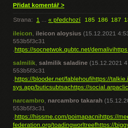
Přidat komentář >
Strana:
1
...
« předchozí
185
186
187
1
ileicon
,
ileicon aloysius
(15.12.2021 4:5
553b5f3c31
.
https://socnetwok.qubtc.net/demalivi
https
salmilik
,
salmilik saladine
(15.12.2021 4
553b5f3c31
.
https://blooder.net/fablehoufi
https://talkie
sys.app/buticsubtsac
https://social.arpacl
narcambro
,
narcambro takarah
(15.12.2
553b5f3c31
.
https://hissme.com/poimapacni
https://
federation.org/toadingworltreef
https://big