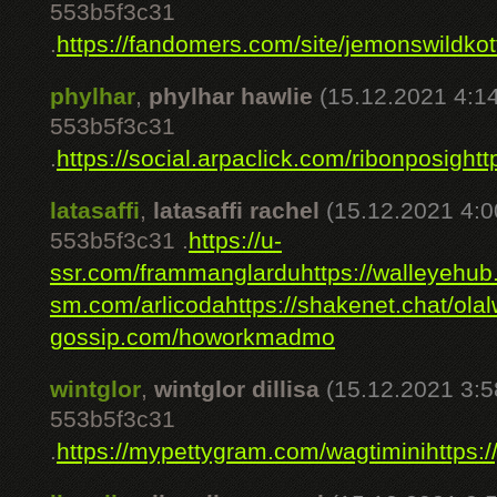
553b5f3c31
.
https://fandomers.com/site/jemonswildkot
phylhar
,
phylhar hawlie
(15.12.2021 4:14
553b5f3c31
.
https://social.arpaclick.com/ribonposig
htt
latasaffi
,
latasaffi rachel
(15.12.2021 4:0
553b5f3c31 .
https://u-
ssr.com/frammanglardu
https://walleyehub
sm.com/arlicoda
https://shakenet.chat/ola
gossip.com/howorkmadmo
wintglor
,
wintglor dillisa
(15.12.2021 3:5
553b5f3c31
.
https://mypettygram.com/wagtimini
https: