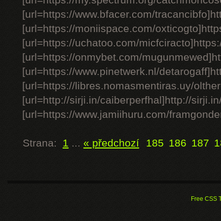
[url=https://my.spectrum.org/catchmoncos
[url=https://www.bfacer.com/tracancibfo]ht
[url=https://moniispace.com/oxticogto]http
[url=https://uchatoo.com/micfciracto]https:
[url=https://onmybet.com/mugunmewed]ht
[url=https://www.pinetwerk.nl/detarogaff]ht
[url=https://libres.nomasmentiras.uy/olthe
[url=http://sirji.in/caiberperfhal]http://sirji.i
[url=https://www.jamiihuru.com/framgond
Strana:
1
...
« předchozí
185
186
187
1
Free CSS 