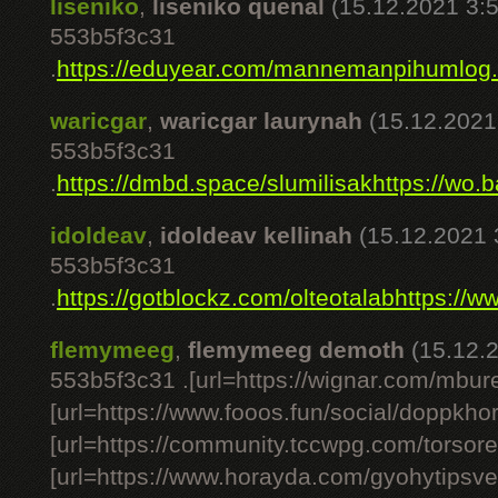
liseniko
,
liseniko quenal
(15.12.2021 3:5
553b5f3c31
.
https://eduyear.com/mannemanpi
humlog.s
waricgar
,
waricgar laurynah
(15.12.2021
553b5f3c31
.
https://dmbd.space/slumilisak
https://wo.
idoldeav
,
idoldeav kellinah
(15.12.2021 
553b5f3c31
.
https://gotblockz.com/olteotalab
https://w
flemymeeg
,
flemymeeg demoth
(15.12.
553b5f3c31 .[url=https://wignar.com/mbur
[url=https://www.fooos.fun/social/doppkhor
[url=https://community.tccwpg.com/torsore
[url=https://www.horayda.com/gyohytipsve[