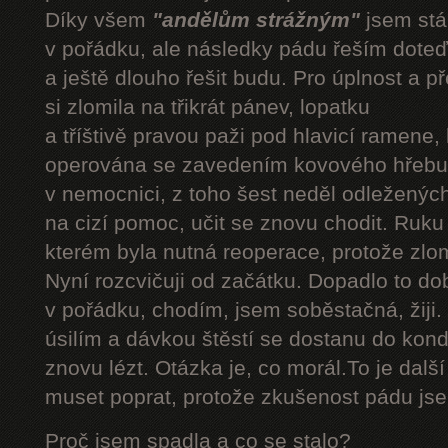
Díky všem
"andělům strážným"
jsem stál
v pořádku, ale následky pádu řeším doteď
a ještě dlouho řešit budu. Pro úplnost a 
si zlomila na třikrát pánev, lopatku
a tříštivě pravou paži pod hlavicí ramene,
operována se zavedením kovového hřebu.
v nemocnici, z toho šest neděl odleženýc
na cizí pomoc, učit se znovu chodit. Ruku
kterém byla nutná reoperace, protože zlom
Nyní rozcvičuji od začátku. Dopadlo to do
v pořádku, chodím, jsem soběstačná, žiji.
úsilím a dávkou štěstí se dostanu do kond
znovu lézt. Otázka je, co morál.To je dalš
muset poprat, protože zkušenost pádu jsem
Proč jsem spadla a co se stalo?