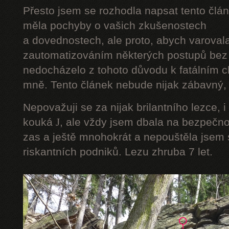
Přesto jsem se rozhodla napsat tento člán
měla pochyby o vašich zkušenostech
a dovednostech, ale proto, abych varoval
zautomatizováním některých postupů bez 
nedocházelo z tohoto důvodu k fatálním ch
mně. Tento článek nebude nijak zábavný, a
Nepovažuji se za nijak brilantního lezce, i
kouká
J
, ale vždy jsem dbala na bezpečnos
zas a ještě mnohokrát a nepouštěla jsem s
riskantních podniků. Lezu zhruba 7 let.