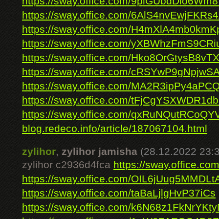
https://sway.office.com/9piGUbdDio6Wm
https://sway.office.com/6AlS4nvEwjFKRs
https://sway.office.com/H4mXlA4mb0km
https://sway.office.com/yXBWhzFmS9CRi
https://sway.office.com/Hko8OrGtysB8vT
https://sway.office.com/cRSYwP9gNpjwS
https://sway.office.com/MA2R3ipPy4aPC
https://sway.office.com/tFjCgYSXWDR1db
https://sway.office.com/qxRuNQutRCoQY
blog.redeco.info/article/187067104.html
zylihor
,
zylihor jamisha
(28.12.2022 23:
zylihor c2936d4fca
https://sway.office.
https://sway.office.com/OIL6jUug5MMDLt
https://sway.office.com/taBaLjlgHvP37iCs
https://sway.office.com/k6N68z1FkNrYKt