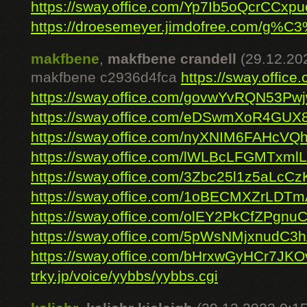
https://sway.office.com/Yp7Ib5oQcrCCxpu
https://droesemeyer.jimdofree.com/g%C3
makfbene
,
makfbene crandell
(29.12.20
makfbene c2936d4fca
https://sway.offic
https://sway.office.com/govwYvRQN53Pw
https://sway.office.com/eDSwmXoR4GUX
https://sway.office.com/nyXNIM6FAHcV
https://sway.office.com/lWLBcLFGMTxml
https://sway.office.com/3Zbc25l1z5aLcCz
https://sway.office.com/1oBECMXZrLDT
https://sway.office.com/olEY2PkCfZPgnu
https://sway.office.com/5pWsNMjxnudC3
https://sway.office.com/bHrxwGyHCr7JK
trky.jp/voice/yybbs/yybbs.cgi