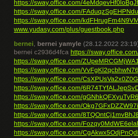
https://sway.office.com/4eMdqevHf0loBgJ
https://sway.office.com/FAduqzSgEHPN
https://sway.office.com/kdFHrugFm4N9
www.yudasy.com/plus/guestbook.php
bernei
,
bernei yamyle
(28.12.2022 23:19
bernei c2936d4fca
https://sway.office.
https://sway.office.com/ZUpeMRCGMjWA
https://sway.office.com/VvFgKl2qcbhwN7
https://sway.office.com/CsXPUsVa2x0Z0
https://sway.office.com/6R74TYfALJepSv
https://sway.office.com/gGNhkQFXyuTyR
https://sway.office.com/Okg7GFxDZZW97
https://sway.office.com/8TQOntCj1mvBhJ
https://sway.office.com/Fozqy0MdWE6ela
https://sway.office.com/CgAkwx5OdjPnQ