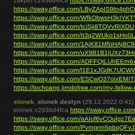
zakpin c2936d4fca
https://sway.office.
https://sway.office.com/LByZApIS9tn4phC
https://sway.office.com/WfkDbwsH3kIYK
https://sway.office.com/tciSji8TQVvRIXDU
https://sway.office.com/It3q2WUko1sHo0L
https://sway.office.com/1AjK81MfoHAj8C9
https://sway.office.com/uX9B1B1jUXz73H
https://sway.office.com/ADFFQtLUhEEm6x
https://sway.office.com/l1E1xJGdK7UCW
https://sway.office.com/ESCwO37oixEMI
https://lochoang.jimdofree.com/my-fellow-c
elonek
,
elonek destyn
(29.12.2022 0:41)
elonek c2936d4fca
https://sway.office
https://sway.office.com/aAIuf6vCOulgz7E
https://sway.office.com/Pvmgrm5pbqQFv