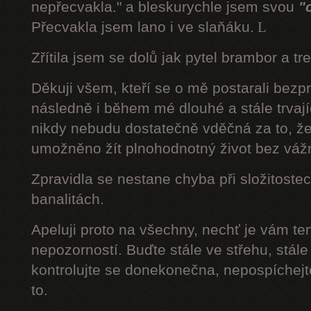
nepřecvakla." a bleskurychle jsem svou
"
Přecvakla jsem lano i ve slaňáku.
L
Zřítila jsem se dolů jak pytel brambor a tr
Děkuji všem, kteří se o mě postarali bezp
následně i během mé dlouhé a stále trvaj
nikdy nebudu dostatečně vděčná za to, že
umožněno žít plnohodnotný život bez váž
Zpravidla se nestane chyba při složitostec
banalitách.
Apeluji proto na všechny, nechť je vám t
nepozorností. Buďte stále ve střehu, stále 
kontrolujte se donekonečna, nepospíchejte
to.