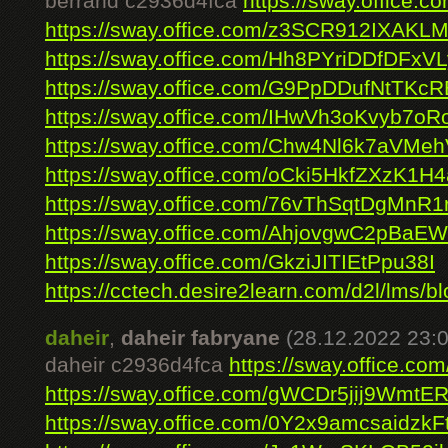
berrand c2936d4fca
https://sway.office
https://sway.office.com/z3SCR912IXAKL
https://sway.office.com/Hh8PYriDDfDFxVL
https://sway.office.com/G9PpDDufNtTKc
https://sway.office.com/IHwVh3oKvyb7oR
https://sway.office.com/Chw4Nl6k7aVMe
https://sway.office.com/oCki5HkfZXzK1H4
https://sway.office.com/76vThSqtDgMnR1
https://sway.office.com/AhjovgwC2pBaE
https://sway.office.com/GkziJITIEtPpu38I
https://cctech.desire2learn.com/d2l/lms/blo
daheir
,
daheir fabryane
(28.12.2022 23:0
daheir c2936d4fca
https://sway.office.c
https://sway.office.com/gWCDr5jij9WmtE
https://sway.office.com/0Y2x9amcsaidzkF