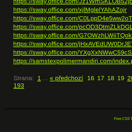
https://sway.office.com/Jz1WmSKLOB52j
https://sway.office.com/xjlMglelYAhAZojr
https://sway.office.com/C0LppD4e5ww2o
https://sway.office.com/pcOD3DtmZLkDG
https://sway.office.com/G7OWzhLWiiTQo
https://sway.office.com/jHxAVEdUW0DrJE
https://sway.office.com/YXgXxNWwC59c
https://samstexpolimermandiri.com/index.
Strana:
1
...
« předchozí
16
17
18
19
2
193
Free CSS 