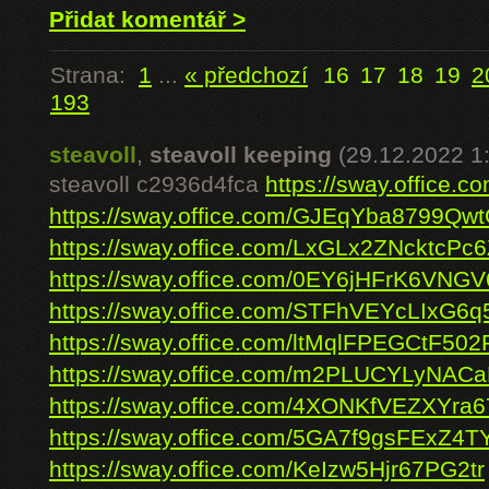
Přidat komentář >
Strana:
1
...
« předchozí
16
17
18
19
2
193
steavoll
,
steavoll keeping
(29.12.2022 1
steavoll c2936d4fca
https://sway.office
https://sway.office.com/GJEqYba8799Qw
https://sway.office.com/LxGLx2ZNcktcPc
https://sway.office.com/0EY6jHFrK6VNGV
https://sway.office.com/STFhVEYcLIxG6q
https://sway.office.com/ltMqlFPEGCtF502
https://sway.office.com/m2PLUCYLyNAC
https://sway.office.com/4XONKfVEZXYra6
https://sway.office.com/5GA7f9gsFExZ4T
https://sway.office.com/KeIzw5Hjr67PG2tr