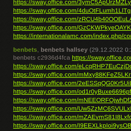
https://sway.office.com/3ymC5ApUrzMZL
https://sway.office.com/4duOtFLumh1LlTg
https://sway.office.com/zRCU4b40OOEuL
https://sway.office.com/GzCKWPkyeOAY
https://internationalamc.com/index.php/c
benbets
,
benbets hallsey
(29.12.2022 0:
benbets c2936d4fca
https://sway.office
https://sway.office.com/eLcqRHP7EuCzjD
https://sway.office.com/mMxy88KFeZ5LK
https://sway.office.com/2eESSqQG0Kr5Ui
https://sway.office.com/od1r0yBuxe6696p
https://sway.office.com/mNEEORFOjwhDf
https://sway.office.com/Uw5ZzMC6SVUL
https://sway.office.com/mZAEvmS81I8Lx
https://sway.office.com/I9EEXLkpIoi9ysO