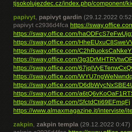
tjsokolujezdec.cz/index.php/component/kid
papivyt
,
papivyt gardin
(29.12.2022 0:52
papivyt c2936d4fca
https://sway.office.
https://sway.office.com/haODFcS7eFwUj
https://sway.office.com/HheEUxuC8SweV
https://sway.office.com/C2hRuoksCaNke
https://sway.office.com/3g3DrMHTRVtwO
https://sway.office.com/67jqIVyETenwCx
https://sway.office.com/WYU7ngWeNwn
https://sway.office.com/D6dbWycNxSBE
https://sway.office.com/a6tQ6vKoOaF1R
https://sway.office.com/SfctdCti69EFmqFj
https://www.almaxmagazine.it/interviste/ite
zakpin
,
zakpin templa
(29.12.2022 0:47)