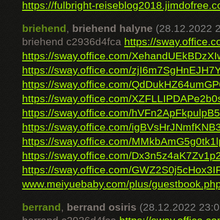
https://fulbright-reiseblog2018.jimdofree.c
briehend
,
briehend halyne
(28.12.2022 
briehend c2936d4fca
https://sway.offic
https://sway.office.com/XehandUEkBDzXI
https://sway.office.com/zjI6m7SgHnEJH7
https://sway.office.com/QdDukHZ64umG
https://sway.office.com/XZFLLIPDAPe2b0
https://sway.office.com/hVFn2ApFkpulpB
https://sway.office.com/igBVsHrJNmfKNB
https://sway.office.com/MMkbAmG5g0tk1
https://sway.office.com/Dx3n5z4aK7Zv1p
https://sway.office.com/GWZ2S0j5cHox3I
www.meiyuebaby.com/plus/guestbook.ph
berrand
,
berrand osiris
(28.12.2022 23:0