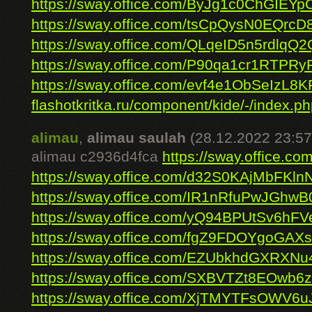
https://sway.office.com/ByJg1c0ChGIEYpC
https://sway.office.com/tsCpQysN0EQrcD
https://sway.office.com/QLqeID5n5rdlqQ2
https://sway.office.com/P90qa1cr1RTPRy
https://sway.office.com/evf4e1ObSeIzL8K
flashotkritka.ru/component/kide/-/index.ph
alimau
,
alimau saulah
(28.12.2022 23:57
alimau c2936d4fca
https://sway.office.c
https://sway.office.com/d32S0KAjMbFKln
https://sway.office.com/IR1nRfuPwJGhwB
https://sway.office.com/yQ94BPUtSv6hFV
https://sway.office.com/fgZ9FDOYgoGAX
https://sway.office.com/EZUbkhdGXRXNu
https://sway.office.com/SXBVTZt8EOwb6
https://sway.office.com/XjTMYTFsOWV6u