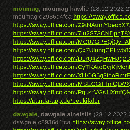
moumag
,
moumag hawlie
(28.12.2022 2
moumag c2936d4fca
https://sway.offic
https://sway.office.com/Z9tNAumYbeoxX7
https://sway.office.com/7iu2S73CNDpqT8
https://sway.office.com/MG07GPEQiQvnA
https://sway.office.com/Qx7UlunqCPLwb8
https://sway.office.com/D1rQ4ZqHwHJq2
https://sway.office.com/CyTKAtoDvjKjMch
https://sway.office.com/XI1OG6g3ieoRmt
https://sway.office.com/MSECGiIHmQLWX
https://sway.office.com/Pqu4tVGs1lXntfQ
https://panda-app.de/bedkifafor
dawgale
,
dawgale aineislis
(28.12.2022 
dawgale c2936d4fca
https://sway.offic