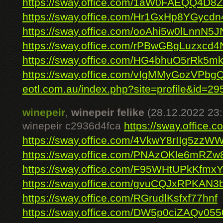
https://sway.office.com/1aW0FAEQQ4D8Z
https://sway.office.com/Hr1GxHp8YGycdn
https://sway.office.com/ooAhi5w0lLnnN5J
https://sway.office.com/rPBwGBgLuzxcd4
https://sway.office.com/HG4bhuO5rRk5mk
https://sway.office.com/vIgMMyGozVPbg
eotl.com.au/index.php?site=profile&id=295
winepeir
,
winepeir felike
(28.12.2022 23:
winepeir c2936d4fca
https://sway.offic
https://sway.office.com/4VkwY8rIIg5zzW
https://sway.office.com/PNAzOKle6mRZw
https://sway.office.com/F95WHtUPkKfmx
https://sway.office.com/gvuCQJxRPKAN3
https://sway.office.com/RGrudlKsfxf77hnf
https://sway.office.com/DW5p0ciZAQv055