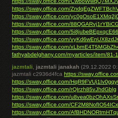
https://sway.office.com/CwboWwqQ7MXJV
https://sway.office.com/ZndqEgZWFTBch
https://sway.office.com/yc0gOsoE1XMq2j0
https://sway.office.com/88QGARvj1rYBiC
https://sway.office.com/5i8jubeBEpxqcE6
https://sway.office.com/vyKd6wEnUX8zdJ
https://sway.office.com/xLbmE4T5MGbZ
fathyabdelghany.com/myarticles/item/81-
jazmtali
,
jazmtali janakah
(29.12.2022 0:
jazmtali c2936d4fca
https://sway.office
https://sway.office.com/HqR9FVUj1Iv0gqy
https://sway.office.com/rQIrzh85vJhdGblg
https://sway.office.com/u8vea0bzOhAXsS
https://sway.office.com/CF2M8NofIO54ICx
https://sway.office.com/AfBHDNORtmHT