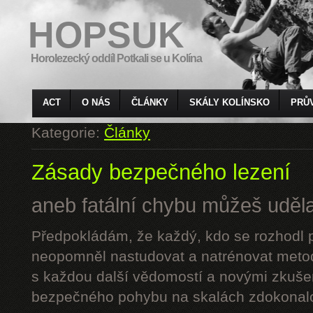
HOPSUK
Horolezecký oddíl Potkali se u Kolína
ACT
O NÁS
ČLÁNKY
SKÁLY KOLÍNSKO
PRŮ
Kategorie:
Články
Zásady bezpečného lezení
aneb fatální chybu můžeš udělat
Předpokládám, že každý, kdo se rozhodl p
neopomněl nastudovat a natrénovat metod
s každou další vědomostí a novými zkuše
bezpečného pohybu na skalách zdokonalo