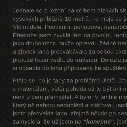
Jednalo se o lezení na celkem nízkých s
vysokých přibližně 10 metrů. Ta moje se 
Vlčím dole. Podzimní, pohodové, nenároč
Přestože jsem zvyklá lézt na prvním, tent
jako druholezec, takže opravdu žádné tra
a zbytek lana procvakávala za sebou skrz 
protože trasa vedla do traverzu. Dolezla 
si odsedla do lana připravena ke spuštění.
Ptáte se, co je tady za problém? Jistě. D
s materiálem, větší pohoda už to být ani n
není o čem přemýšlet. A bylo. V tenhle mom
který až nahoru nedohlédl a zjišťoval, jestli
jsem přecvakla lano, zřejmě někde po cest
zamyslela, že už jsem na
"konečné"
, js