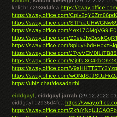
kalichr
,
kalichr kieleigh
(29.12.2022 0:15
kalichr c2936d4fca
https://sway.office.c
https://sway.office.com/CgIv2qY6Zm86pd
https://sway.office.com/STPuJUHWGNw89
https://sway.office.com/4ex17OMgVG9jE
https://sway.office.com/Z0eeJIwBeskGgR
https://sway.office.com/8pluy5bdBHcxzBl
https://sway.office.com/J7yvVEM0fLtTB85
https://sway.office.com/MjtifsI3G4kbOKGK
https://sway.office.com/V9sHHTT5TY2Yz
https://sway.office.com/wONdSJJSUzHo2
https://ubiz.chat/desaderthi
eiddgayl
,
eiddgayl jarrah
(29.12.2022 0:
eiddgayl c2936d4fca
https://sway.offic
https://sway.office.com/ZkfuYNqUJCAOF