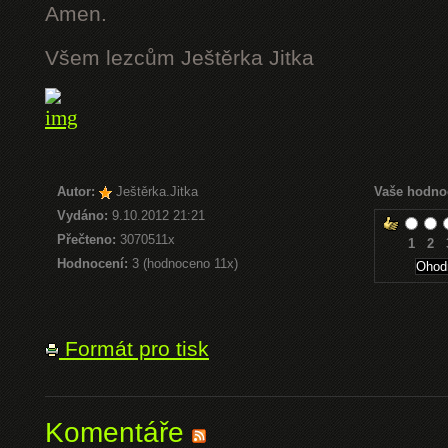
Amen.
Všem lezcům Ještěrka Jitka
Autor:
Ještěrka.Jitka
Vaše hodno
Vydáno:
9.10.2012 21:21
Přečteno:
3070511x
1
2
Hodnocení:
3 (hodnoceno 11x)
Formát pro tisk
Komentáře