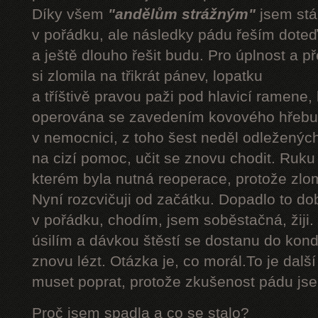
Díky všem
"andělům strážným"
jsem stál
v pořádku, ale následky pádu řeším doteď
a ještě dlouho řešit budu. Pro úplnost a 
si zlomila na třikrát pánev, lopatku
a tříštivě pravou paži pod hlavicí ramene,
operována se zavedením kovového hřebu.
v nemocnici, z toho šest neděl odleženýc
na cizí pomoc, učit se znovu chodit. Ruku
kterém byla nutná reoperace, protože zlom
Nyní rozcvičuji od začátku. Dopadlo to do
v pořádku, chodím, jsem soběstačná, žiji.
úsilím a dávkou štěstí se dostanu do kond
znovu lézt. Otázka je, co morál.To je dalš
muset poprat, protože zkušenost pádu jsem
Proč jsem spadla a co se stalo?