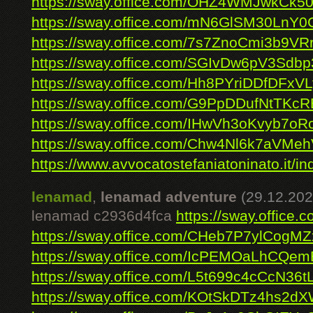
https://sway.office.com/OHZ4WMJwkCk5
https://sway.office.com/mN6GlSM30LnY
https://sway.office.com/7s7ZnoCmi3b9VR
https://sway.office.com/SGIvDw6pV3Sdbp
https://sway.office.com/Hh8PYriDDfDFxVL
https://sway.office.com/G9PpDDufNtTKc
https://sway.office.com/IHwVh3oKvyb7oR
https://sway.office.com/Chw4Nl6k7aVMe
https://www.avvocatostefaniatoninato.it/ind
lenamad
,
lenamad adventure
(29.12.202
lenamad c2936d4fca
https://sway.office
https://sway.office.com/CHeb7P7ylCogMZ
https://sway.office.com/IcPEMOaLhCQe
https://sway.office.com/L5t699c4cCcN36t
https://sway.office.com/KOtSkDTz4hs2d