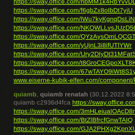
https://sway.office.com/hbMM1k4RbYvvD
https://sway.office.com/f6gbZx8oIbDt7yiU
https://sway.office.com/lWu7kyKgnqDsLi
https://sway.office.com/NKOWLLvsJUzD
https://sway.office.com/QYzAysOmLQCG
https://sway.office.com/yUjnL3i8ifUTlYWr
https://sway.office.com/Ury2DIyDt31MFat
https://sway.office.com/t8GroCEGpoXLT8
https://sway.office.com/67wTAYO9iWt8S1
www.eiserne-kubik-elfen.com/component/k
quiamb
,
quiamb renatah
(30.12.2022 8:5
quiamb c2936d4fca
https://sway.office
https://sway.office.com/3mHLeiuaIOAcD8
https://sway.office.com/BtZlBfrcfGnwTAIQ
https://sway.office.com/GJA2PHXg2KpnX