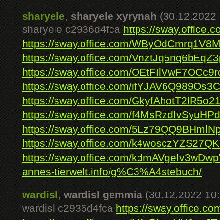
sharyele
,
sharyele xyrynah
(30.12.2022 
sharyele c2936d4fca
https://sway.offic
https://sway.office.com/WByOdCmrq1V8
https://sway.office.com/VnztJq5nq6bEqZ3
https://sway.office.com/OEtFIlVwF7OCc9r
https://sway.office.com/ifYJAV6Q989Os3
https://sway.office.com/GkyfAhotT2lR5o2
https://sway.office.com/f4MsRzdIvSyuHP
https://sway.office.com/5Lz79QQ9BHmlN
https://sway.office.com/k4wosczYZS27Q
https://sway.office.com/kdmAVgeIv3wDw
annes-tierwelt.info/g%C3%A4stebuch/
wardisl
,
wardisl gemmia
(30.12.2022 10:
wardisl c2936d4fca
https://sway.office.