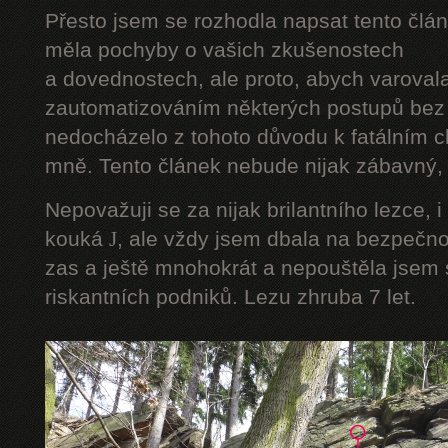
Přesto jsem se rozhodla napsat tento člán
měla pochyby o vašich zkušenostech
a dovednostech, ale proto, abych varoval
zautomatizováním některých postupů bez 
nedocházelo z tohoto důvodu k fatálním ch
mně. Tento článek nebude nijak zábavný, a
Nepovažuji se za nijak brilantního lezce, i
kouká
J
, ale vždy jsem dbala na bezpečnos
zas a ještě mnohokrát a nepouštěla jsem s
riskantních podniků. Lezu zhruba 7 let.