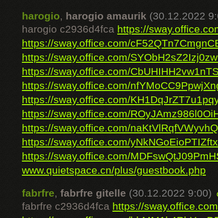
harogio
,
harogio amaurik
(30.12.2022 9:
harogio c2936d4fca
https://sway.office.
https://sway.office.com/cF52QTn7Cmgn
https://sway.office.com/SYObH2sZ2Izj0z
https://sway.office.com/CbUHIHH2vw1n
https://sway.office.com/nfYMoCC9PpwjXn
https://sway.office.com/KH1DqJrZT7u1pq
https://sway.office.com/ROyJAmz986l0Oi
https://sway.office.com/naKtVlRqfVWyvh
https://sway.office.com/yNkNGoEioPTIZftx
https://sway.office.com/MDFswQtJ09Pm
www.quietspace.cn/plus/guestbook.php
fabrfre
,
fabrfre gitelle
(30.12.2022 9:00)
fabrfre c2936d4fca
https://sway.office.