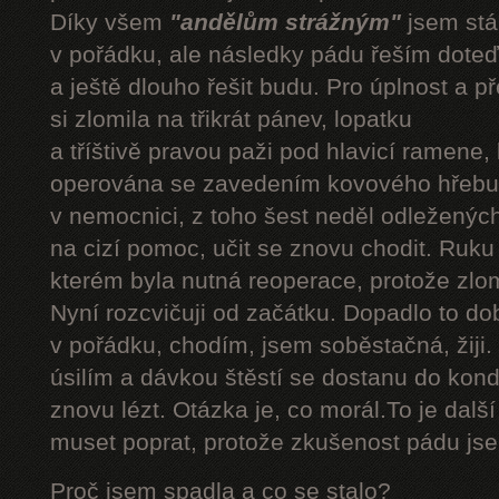
Díky všem
"andělům strážným"
jsem stál
v pořádku, ale následky pádu řeším doteď
a ještě dlouho řešit budu. Pro úplnost a 
si zlomila na třikrát pánev, lopatku
a tříštivě pravou paži pod hlavicí ramene,
operována se zavedením kovového hřebu.
v nemocnici, z toho šest neděl odleženýc
na cizí pomoc, učit se znovu chodit. Ruku
kterém byla nutná reoperace, protože zlom
Nyní rozcvičuji od začátku. Dopadlo to do
v pořádku, chodím, jsem soběstačná, žiji.
úsilím a dávkou štěstí se dostanu do kond
znovu lézt. Otázka je, co morál.To je dalš
muset poprat, protože zkušenost pádu jsem
Proč jsem spadla a co se stalo?