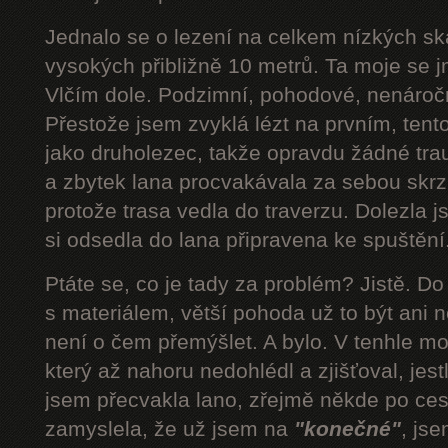
Jednalo se o lezení na celkem nízkých s
vysokých přibližně 10 metrů. Ta moje se 
Vlčím dole. Podzimní, pohodové, nenároč
Přestože jsem zvyklá lézt na prvním, tent
jako druholezec, takže opravdu žádné tra
a zbytek lana procvakávala za sebou skrz 
protože trasa vedla do traverzu. Dolezla 
si odsedla do lana připravena ke spuštění.
Ptáte se, co je tady za problém? Jistě. D
s materiálem, větší pohoda už to být ani n
není o čem přemýšlet. A bylo. V tenhle mom
který až nahoru nedohlédl a zjišťoval, jestli
jsem přecvakla lano, zřejmě někde po cest
zamyslela, že už jsem na
"konečné"
, js