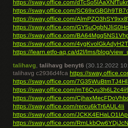
https://sway.office.com/dTcSo5lAaXNfTukr
https://sway.office.com/SC69xGBGh9TB7
https://sway.office.com/AlmPZO3hSY9x
https://sway.office.com/GY5uQqbNJliS0H
https://sway.office.com/BA64Mgq5NS1Vh
https://sway.office.com/4ygKvolGkAdyH2
https://learn.etfo-aq.ca/d2l/lms/blog/view_u
talihavg
,
talihavg benyt6
(30.12.2022 10
talihavg c2936d4fca
https://sway.office.
https://sway.office.com/7G35WuBtmTJ4H
https://sway.office.com/mT6Cvu3h6L2c4ii
https://sway.office.com/CjhaxMecFDoVhb
https://sway.office.com/rercu6kTr6AUL4Ii
https://sway.office.com/JCKK4EHaLO1IA
https://sway.office.com/RmLkbOw6YDjJc