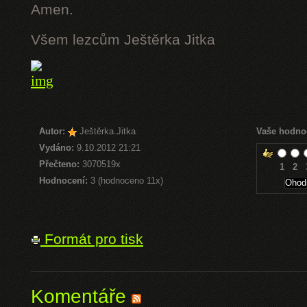
Amen.
Všem lezcům Ještěrka Jitka
Autor:
Ještěrka.Jitka
Vaše hodno
Vydáno:
9.10.2012 21:21
Přečteno:
3070519x
1
2
Hodnocení:
3 (hodnoceno 11x)
Formát pro tisk
Komentáře