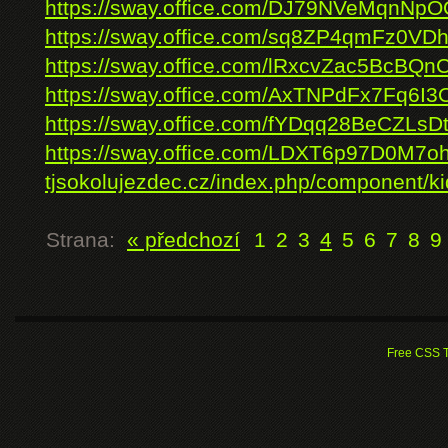
https://sway.office.com/DJ79NVeMqnNp
https://sway.office.com/sq8ZP4qmFz0VDh
https://sway.office.com/lRxcvZac5BcBQn
https://sway.office.com/AxTNPdFx7Fq6I3
https://sway.office.com/fYDqq28BeCZLsD
https://sway.office.com/LDXT6p97D0M7o
tjsokolujezdec.cz/index.php/component/k
Strana:
« předchozí
1
2
3
4
5
6
7
8
9
Free CSS 