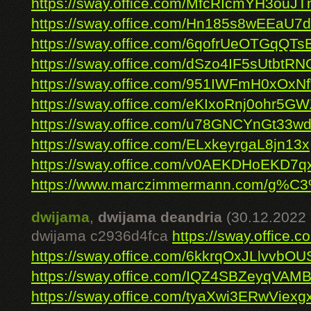
https://sway.office.com/MfcRIcmYH3ouJT
https://sway.office.com/Hn185s8wEEaU7
https://sway.office.com/6qofrUeOTGqQTs
https://sway.office.com/dSzo4IF5sUtbtRN
https://sway.office.com/951IWFmH0xOx
https://sway.office.com/eKIxoRnj0ohr5G
https://sway.office.com/u78GNCYnGt33w
https://sway.office.com/ELxkeyrgaL8jn13x
https://sway.office.com/v0AEKDHoEKD7q
https://www.marczimmermann.com/g%C3
dwijama
,
dwijama deandria
(30.12.2022 
dwijama c2936d4fca
https://sway.offic
https://sway.office.com/6kkrqOxJLlvvbOU
https://sway.office.com/IQZ4SBZeyqVAM
https://sway.office.com/tyaXwi3ERwViexg