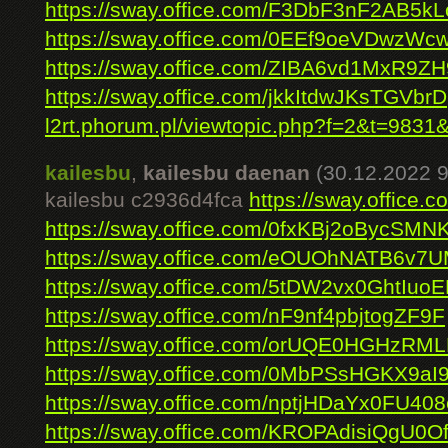
https://sway.office.com/F3DbF3nF2AB5k
https://sway.office.com/0EEf9oeVDwzW
https://sway.office.com/ZIBA6vd1MxR9Z
https://sway.office.com/jkkItdwJKsTGVbrD
l2rt.phorum.pl/viewtopic.php?f=2&t=9831&
kailesbu
,
kailesbu daenan
(30.12.2022 9
kailesbu c2936d4fca
https://sway.offic
https://sway.office.com/0fxKBj2oBycSMN
https://sway.office.com/eOUOhNATB6v7
https://sway.office.com/5tDW2vx0GhtIuo
https://sway.office.com/nF9nf4pbjtogZF9F
https://sway.office.com/orUQE0HGHzRML
https://sway.office.com/0MbPSsHGKX9a
https://sway.office.com/nptjHDaYx0FU408
https://sway.office.com/KROPAdisiQgU0O