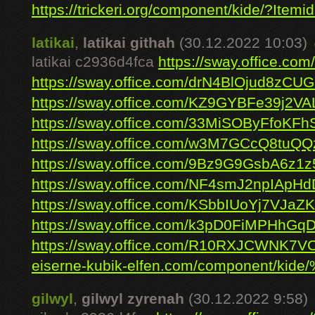
https://trickeri.org/component/kide/?Itemi
latikai
,
latikai githah
(30.12.2022 10:03)
latikai c2936d4fca
https://sway.office.c
https://sway.office.com/drN4BlOjud8zCU
https://sway.office.com/KZ9GYBFe39j2VA
https://sway.office.com/33MiSOByFfoKFh
https://sway.office.com/w3M7GCcQ8tuQQ
https://sway.office.com/9Bz9G9GsbA6z1z
https://sway.office.com/NF4smJ2npIApHd
https://sway.office.com/KSbbIUoYj7VJaZ
https://sway.office.com/k3pD0FiMPHhGq
https://sway.office.com/R10RXJCWNK7V
eiserne-kubik-elfen.com/component/kide
gilwyl
,
gilwyl zyrenah
(30.12.2022 9:58)