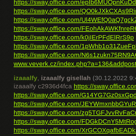
https://sway.office.com/epIb6MUOpnKuD
https://sway.office.com/QO0kJXkCXAs9R
https://sway.office.com/Ul4WEfQ0aQ7gck
https://sway.office.com/FEohAkAWKfnreR
https://sway.office.com/k0jIErPFdElRrS9p
https://sway.office.com/1pWhb1o31ZueFp
https://sway.office.com/N6s1zukn75RN9
www.veverk.cz/index.php?a=136&addpos
izaaalfy
,
izaaalfy gisellah
(30.12.2022 9:
izaaalfy c2936d4fca
https://sway.offic
https://sway.office.com/G14YG7Gz0sxGpd
https://sway.office.com/JEYWmxnbbGYu
https://sway.office.com/zg5TGFJvvRvFa
https://sway.office.com/FDGkDCnY5MtRo
https://sway.office.com/XrGCOXqafbEADk