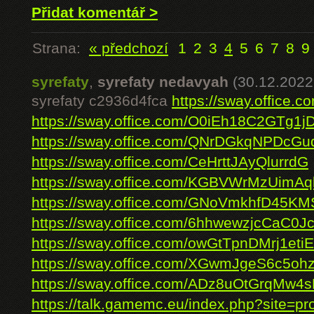
Přidat komentář >
Strana:
« předchozí
1
2
3
4
5
6
7
8
9
syrefaty
,
syrefaty nedavyah
(30.12.2022
syrefaty c2936d4fca
https://sway.offic
https://sway.office.com/O0iEh18C2GTg1j
https://sway.office.com/QNrDGkqNPDcGu
https://sway.office.com/CeHrttJAyQlurrdG
https://sway.office.com/KGBVWrMzUimAq
https://sway.office.com/GNoVmkhfD45KM
https://sway.office.com/6hhwewzjcCaC0Jc
https://sway.office.com/owGtTpnDMrj1etiE
https://sway.office.com/XGwmJgeS6c5oh
https://sway.office.com/ADz8uOtGrqMw4
https://talk.gamemc.eu/index.php?site=prof