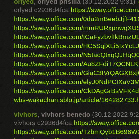
orlyed
,
orlyed prisilla
(30.12.2022 9:31)
orlyed c2936d4fca
https://sway.office.
https://sway.office.com/0du2mBeebJjfF4
https://sway.office.com/mmRURxpnwqX
https://sway.office.com/tCaFyzbvlIkBmzU
https://sway.office.com/HC5SqjXLi5IxYcL
https://sway.office.com/N5tacQtxqQJHqQ
https://sway.office.com/Au8ZFdiT7QCNLK
https://sway.office.com/GiaC3IVrQAGXBx
https://sway.office.com/elyJ0NdPCIXaV3
https://sway.office.com/CkDAgGrBsVFK4
wbs-wakachan.sblo.jp/article/164282733.
vivhors
,
vivhors benedo
(30.12.2022 9:2
vivhors c2936d4fca
https://sway.office
https://sway.office.com/TzbmQyb1B696