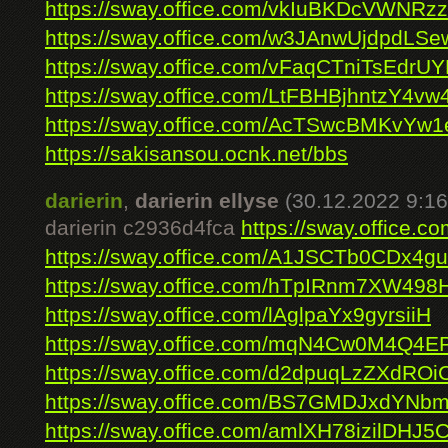
https://sway.office.com/vkIuBKDcVWNRz
https://sway.office.com/w3JAnwUjdpdLSe
https://sway.office.com/vFaqCTniTsEdrU
https://sway.office.com/LtFBHBjhntzY4vw
https://sway.office.com/AcTSwcBMKvYw
https://sakisansou.ocnk.net/bbs
darierin
,
darierin ellyse
(30.12.2022 9:16
darierin c2936d4fca
https://sway.office.
https://sway.office.com/A1JSCTb0CDx4g
https://sway.office.com/hTpIRnm7XW498
https://sway.office.com/lAglpaYx9gyrsiiH
https://sway.office.com/mqN4Cw0M4Q4E
https://sway.office.com/d2dpuqLzZXdROi
https://sway.office.com/BS7GMDJxdYNb
https://sway.office.com/amlXH78izilDHJ5