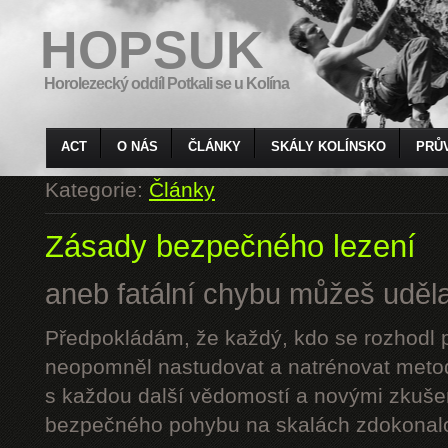
HOPSUK
Horolezecký oddíl Potkali se u Kolína
ACT
O NÁS
ČLÁNKY
SKÁLY KOLÍNSKO
PRŮ
Kategorie:
Články
Zásady bezpečného lezení
aneb fatální chybu můžeš udělat
Předpokládám, že každý, kdo se rozhodl p
neopomněl nastudovat a natrénovat metod
s každou další vědomostí a novými zkuše
bezpečného pohybu na skalách zdokonalo