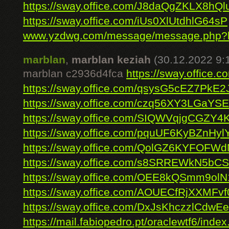
https://sway.office.com/J8daQgZKLX8hQl
https://sway.office.com/iUs0XlUtdhlG64sP
www.yzdwg.com/message/message.php?
marblan
,
marblan keziah
(30.12.2022 9:
marblan c2936d4fca
https://sway.office
https://sway.office.com/qsysG5cEZ7PkE2J
https://sway.office.com/czq56XY3LGaYS
https://sway.office.com/SIQWVqjgCGZY4
https://sway.office.com/pquUF6KyBZnHyl
https://sway.office.com/QolGZ6KYFOFW
https://sway.office.com/s8SRREWkN5bCS
https://sway.office.com/OEE8kQSmm9ol
https://sway.office.com/AOUECfRjXXMFv
https://sway.office.com/DxJsKhczzlCdwE
https://mail.fabiopedro.pt/oraclewtf6/index.