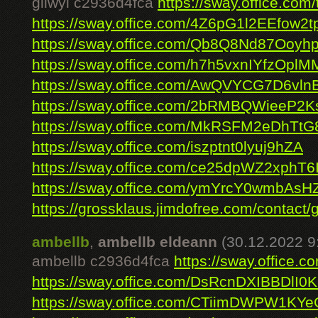
gilwyl c2936d4fca
https://sway.office.co
https://sway.office.com/4Z6pG1l2EEfow2t
https://sway.office.com/Qb8Q8Nd87Ooyh
https://sway.office.com/h7h5vxnIYfzOplM
https://sway.office.com/AwQVYCG7D6vln
https://sway.office.com/2bRMBQWieeP2K
https://sway.office.com/MkRSFM2eDhTtG
https://sway.office.com/iszptnt0lyuj9hZA
https://sway.office.com/ce25dpWZ2xphT6
https://sway.office.com/ymYrcY0wmbAsH
https://grossklaus.jimdofree.com/contact/g
ambellb
,
ambellb eldeann
(30.12.2022 9
ambellb c2936d4fca
https://sway.offic
https://sway.office.com/DsRcnDXIBBDlI0
https://sway.office.com/CTiimDWPW1KY