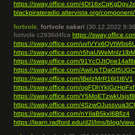
https://sway.office.com/4DI16xCqKgDgvJ
blackpirateradio.altervista.org/component/k
fortvole
,
fortvole sakari
(30.12.2022 9:36
fortvole c2936d4fca
https://sway.office.
https://sway.office.com/uvlVYx6QVtWbs6
https://sway.office.com/r5haUWeMnlz1lb
https://sway.office.com/91YcOJtQne14af8
https://sway.office.com/AwiUsTDaGt5UG
https://sway.office.com/lBelzMrR16t1t6V1
https://sway.office.com/ogFDhYkjGzHpFx
https://sway.office.com/Y5MoETzwkUsjsf
https://sway.office.com/4SzwOJussvua3C
https://sway.office.com/nYIlaB5kxl6Bfiz4
https://learn.radford.edu/d2l/lms/blog/view