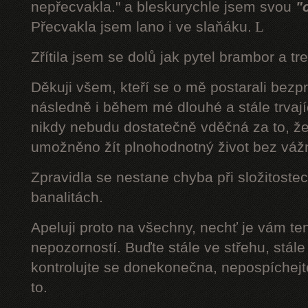
nepřecvakla." a bleskurychle jsem svou
"
Přecvakla jsem lano i ve slaňáku.
L
Zřítila jsem se dolů jak pytel brambor a tr
Děkuji všem, kteří se o mě postarali bezp
následně i během mé dlouhé a stále trvaj
nikdy nebudu dostatečně vděčná za to, že
umožněno žít plnohodnotný život bez váž
Zpravidla se nestane chyba při složitostec
banalitách.
Apeluji proto na všechny, nechť je vám t
nepozorností. Buďte stále ve střehu, stále 
kontrolujte se donekonečna, nepospíchejte
to.