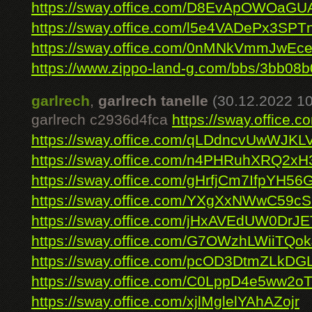
https://sway.office.com/D8EvApOWOaG
https://sway.office.com/l5e4VADePx3SPT
https://sway.office.com/0nMNkVmmJwEc
https://www.zippo-land-g.com/bbs/3bb08b
garlrech
,
garlrech tanelle
(30.12.2022 10
garlrech c2936d4fca
https://sway.office
https://sway.office.com/qLDdncvUwWJKL
https://sway.office.com/n4PHRuhXRQ2x
https://sway.office.com/gHrfjCm7IfpYH56
https://sway.office.com/YXgXxNWwC59c
https://sway.office.com/jHxAVEdUW0DrJE
https://sway.office.com/G7OWzhLWiiTQo
https://sway.office.com/pcOD3DtmZLkDG
https://sway.office.com/C0LppD4e5ww2o
https://sway.office.com/xjlMglelYAhAZojr