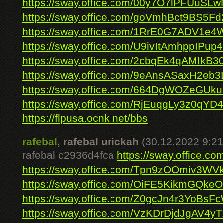
https://sway.office.com/00y7O7lPFUuSL
https://sway.office.com/goVmhBct9BS5Fd
https://sway.office.com/1RrE0G7ADV1e4
https://sway.office.com/U9ivItAmhppIPup4
https://sway.office.com/2cbqEk4qAMIkB30
https://sway.office.com/9eAnsASaxH2eb3
https://sway.office.com/664DgWOZeGUk
https://sway.office.com/RjEuqgLy3z0qYD4
https://flpusa.ocnk.net/bbs
rafebal
,
rafebal urickah
(30.12.2022 9:21
rafebal c2936d4fca
https://sway.office
https://sway.office.com/Tpn9zOOmiv3W
https://sway.office.com/OiFE5KikmGQke
https://sway.office.com/Z0gcJn4r3YoBsF
https://sway.office.com/VzKDrDjdJgAV4yT