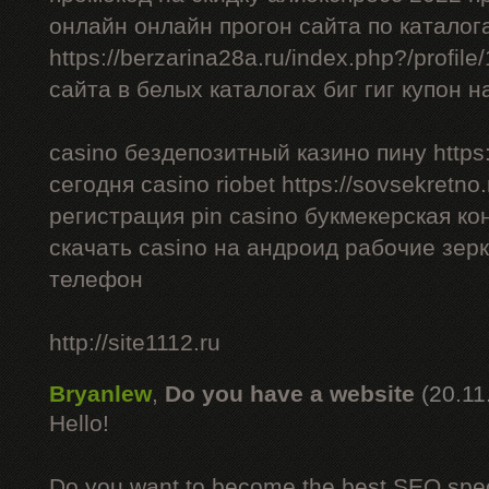
онлайн онлайн прогон сайта по каталог
https://berzarina28a.ru/index.php?/profil
сайта в белых каталогах биг гиг купон н
casino бездепозитный казино пину https:/
сегодня casino riobet https://sovsekretno.
регистрация pin casino букмекерская ко
скачать casino на андроид рабочие зерк
телефон
http://site1112.ru
Bryanlew
,
Do you have a website
(20.11
Hello!
Do you want to become the best SEO specia