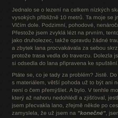
Jednalo se o lezení na celkem nízkých s
vysokých přibližně 10 metrů. Ta moje se 
Vlčím dole. Podzimní, pohodové, nenároč
Přestože jsem zvyklá lézt na prvním, tent
jako druholezec, takže opravdu žádné tra
a zbytek lana procvakávala za sebou skrz 
protože trasa vedla do traverzu. Dolezla 
si odsedla do lana připravena ke spuštění.
Ptáte se, co je tady za problém? Jistě. D
s materiálem, větší pohoda už to být ani n
není o čem přemýšlet. A bylo. V tenhle mom
který až nahoru nedohlédl a zjišťoval, jestli
jsem přecvakla lano, zřejmě někde po cest
zamyslela, že už jsem na
"konečné"
, js