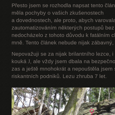
Přesto jsem se rozhodla napsat tento člán
měla pochyby o vašich zkušenostech
a dovednostech, ale proto, abych varoval
zautomatizováním některých postupů bez 
nedocházelo z tohoto důvodu k fatálním ch
mně. Tento článek nebude nijak zábavný, a
Nepovažuji se za nijak brilantního lezce, i
kouká
J
, ale vždy jsem dbala na bezpečnos
zas a ještě mnohokrát a nepouštěla jsem s
riskantních podniků. Lezu zhruba 7 let.