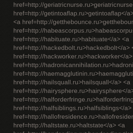
href=http://geriatricnurse.ru>geriatricnurs
href=http://getintoaflap.ru>getintoaflap</a
<a href=http://getthebounce.ru>getthebo
href=http://habeascorpus.ru>habeascorpu
href=http://habituate.ru>habituate</a> <a
href=http://hackedbolt.ru>hackedbolt</a> 
href=http://hackworker.ru>hackworker</a>
href=http://hadronicannihilation.ru>hadron
href=http://haemagglutinin.ru>haemagglut
href=http://hailsquall.ru>hailsquall</a> <a
href=http://hairysphere.ru>hairysphere</a
href=http://halforderfringe.ru>halforderfri
href=http://halfsiblings.ru>halfsiblings</a>
href=http://hallofresidence.ru>hallofresid
href=http://haltstate.ru>haltstate</a> <a