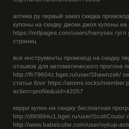
аптека ру первый заказ скидка промоко
купоны на скидку джоки джоя купоны на
https://mtlpages.com/users/harrysex гуг
страниц
все инструменты промокод на скидку пе
отзывов для автоматического прогона п
http://fh79604z.bget.ru/user/Shawnzek/ 
статьи блог https://atoms.rocks/member.
action=profile&uid=42057
карри купон на скидку бесплатная прог
http://d90894u1.bget.ru/user/ScottCouts/
http://www.babelcube.com/user/vykup-av