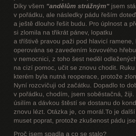
Díky všem
"andělům strážným"
jsem stál
v pořádku, ale následky pádu řeším doteď
a ještě dlouho řešit budu. Pro úplnost a 
si zlomila na třikrát pánev, lopatku
a tříštivě pravou paži pod hlavicí ramene,
operována se zavedením kovového hřebu.
v nemocnici, z toho šest neděl odleženýc
na cizí pomoc, učit se znovu chodit. Ruku
kterém byla nutná reoperace, protože zlom
Nyní rozcvičuji od začátku. Dopadlo to do
v pořádku, chodím, jsem soběstačná, žiji.
úsilím a dávkou štěstí se dostanu do kond
znovu lézt. Otázka je, co morál.To je dalš
muset poprat, protože zkušenost pádu jsem
Proč jsem spadla a co se stalo?