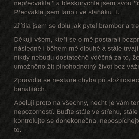
nepřecvakla." a bleskurychle jsem svou
"
Přecvakla jsem lano i ve slaňáku.
L
Zřítila jsem se dolů jak pytel brambor a tr
Děkuji všem, kteří se o mě postarali bezp
následně i během mé dlouhé a stále trvaj
nikdy nebudu dostatečně vděčná za to, že
umožněno žít plnohodnotný život bez váž
Zpravidla se nestane chyba při složitostec
banalitách.
Apeluji proto na všechny, nechť je vám t
nepozorností. Buďte stále ve střehu, stále 
kontrolujte se donekonečna, nepospíchejte
to.