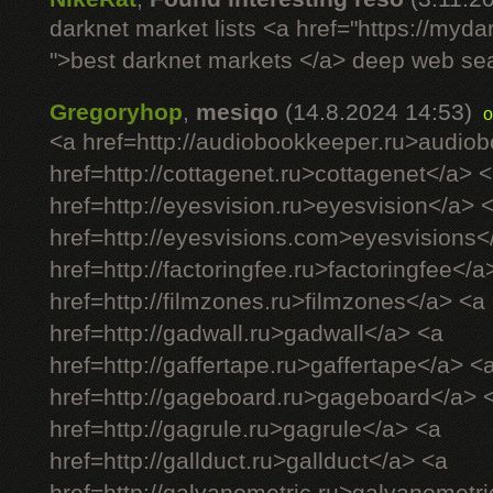
darknet market lists <a href="https://myd
">best darknet markets </a> deep web se
Gregoryhop
,
mesiqo
(14.8.2024 14:53)
o
<a href=http://audiobookkeeper.ru>audio
href=http://cottagenet.ru>cottagenet</a> 
href=http://eyesvision.ru>eyesvision</a> 
href=http://eyesvisions.com>eyesvisions<
href=http://factoringfee.ru>factoringfee</a
href=http://filmzones.ru>filmzones</a> <a
href=http://gadwall.ru>gadwall</a> <a
href=http://gaffertape.ru>gaffertape</a> <
href=http://gageboard.ru>gageboard</a> 
href=http://gagrule.ru>gagrule</a> <a
href=http://gallduct.ru>gallduct</a> <a