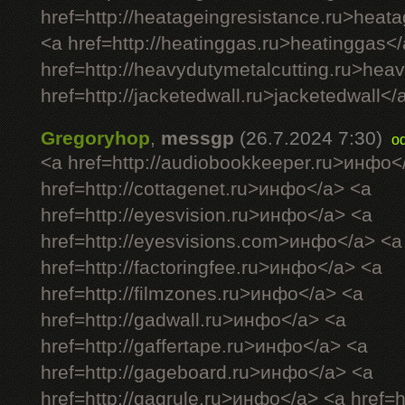
href=http://heatageingresistance.ru>heat
<a href=http://heatinggas.ru>heatinggas<
href=http://heavydutymetalcutting.ru>hea
href=http://jacketedwall.ru>jacketedwall</a
Gregoryhop
,
messgp
(26.7.2024 7:30)
o
<a href=http://audiobookkeeper.ru>инфо<
href=http://cottagenet.ru>инфо</a> <a
href=http://eyesvision.ru>инфо</a> <a
href=http://eyesvisions.com>инфо</a> <a
href=http://factoringfee.ru>инфо</a> <a
href=http://filmzones.ru>инфо</a> <a
href=http://gadwall.ru>инфо</a> <a
href=http://gaffertape.ru>инфо</a> <a
href=http://gageboard.ru>инфо</a> <a
href=http://gagrule.ru>инфо</a> <a href=h