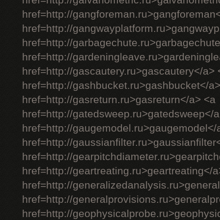
href=http://galvanometric.ru>galvanometr
href=http://gangforeman.ru>gangforeman
href=http://gangwayplatform.ru>gangwayp
href=http://garbagechute.ru>garbagechut
href=http://gardeningleave.ru>gardeningl
href=http://gascautery.ru>gascautery</a> 
href=http://gashbucket.ru>gashbucket</a
href=http://gasreturn.ru>gasreturn</a> <a
href=http://gatedsweep.ru>gatedsweep</a
href=http://gaugemodel.ru>gaugemodel</
href=http://gaussianfilter.ru>gaussianfilter
href=http://gearpitchdiameter.ru>gearpitc
href=http://geartreating.ru>geartreating</
href=http://generalizedanalysis.ru>genera
href=http://generalprovisions.ru>generalp
href=http://geophysicalprobe.ru>geophysi