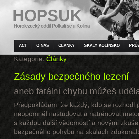
HOPSUK
Horolezecký oddíl Potkali se u Kolína
ACT
O NÁS
ČLÁNKY
SKÁLY KOLÍNSKO
PRŮ
Kategorie:
Články
Zásady bezpečného lezení
aneb fatální chybu můžeš udělat
Předpokládám, že každý, kdo se rozhodl p
neopomněl nastudovat a natrénovat metod
s každou další vědomostí a novými zkuše
bezpečného pohybu na skalách zdokonalo