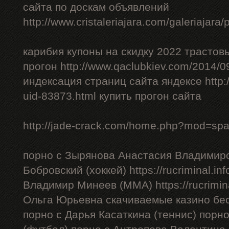
сайта по доскам объявлений
http://www.cristaleriajara.com/galeriajara
карибия купоны на скидку 2022 трастов
прогон http://www.qaclubkiev.com/2014/0
индексация страниц сайта яндексе http
uid-83873.html купить прогон сайта
http://jade-crack.com/home.php?mod=sp
порно с Зырянова Анастасия Владимиро
Бобровский (хоккей) https://rucriminal.in
Владимир Минеев (ММА) https://rucrimina
Ольга Юрьевна скачиваемые казино бес
порно с Дарья Касаткина (теннис) порн