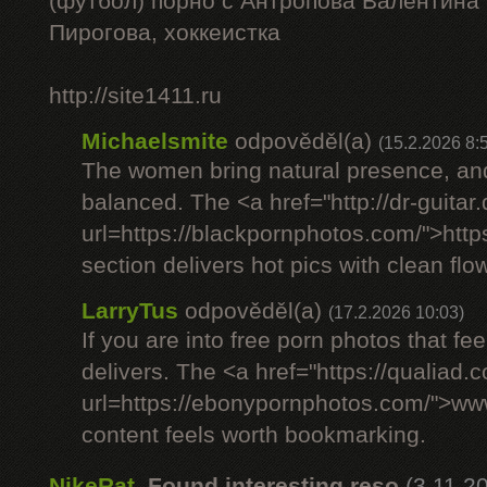
(футбол) порно с Антропова Валентина
Пирогова, хоккеистка
http://site1411.ru
Michaelsmite
odpověděl(a)
(15.2.2026 8:
The women bring natural presence, and
balanced. The <a href="http://dr-guitar
url=https://blackpornphotos.com/">htt
section delivers hot pics with clean flow
LarryTus
odpověděl(a)
(17.2.2026 10:03)
If you are into free porn photos that fee
delivers. The <a href="https://qualiad.
url=https://ebonypornphotos.com/">w
content feels worth bookmarking.
NikeRat
,
Found interesting reso
(3.11.2