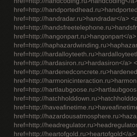
href=http://handcoding.ru>handcoding</a
href=http://handportedhead.ru>handporte
href=http://handradar.ru>handradar</a> <
href=http://handsfreetelephone.ru>handsf
href=http://hangonpart.ru>hangonpart</a>
href=http://haphazardwinding.ru>haphaza
href=http://hardalloyteeth.ru>hardalloytee
href=http://hardasiron.ru>hardasiron</a> 
href=http://hardenedconcrete.ru>hardene
href=http://harmonicinteraction.ru>harmon
href=http://hartlaubgoose.ru>hartlaubgoo
href=http://hatchholddown.ru>hatchholdd
href=http://haveafinetime.ru>haveafineti
href=http://hazardousatmosphere.ru>haz
href=http://headregulator.ru>headregulato
href=http://heartofgold.ru>heartofgold</a>