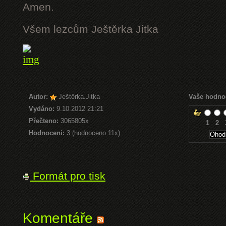
Amen.
Všem lezcům Ještěrka Jitka
Autor:
Ještěrka.Jitka
Vaše hodno
Vydáno:
9.10.2012 21:21
Přečteno:
3065805x
1
2
Hodnocení:
3 (hodnoceno 11x)
Formát pro tisk
Komentáře