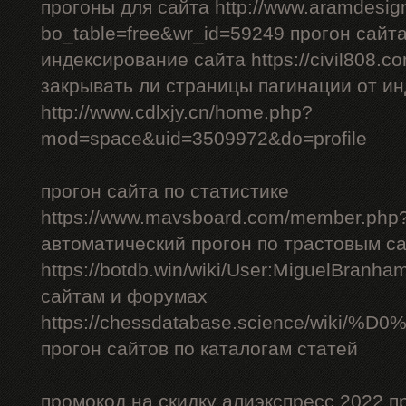
прогоны для сайта http://www.aramdesign
bo_table=free&wr_id=59249 прогон сайт
индексирование сайта https://civil808.c
закрывать ли страницы пагинации от и
http://www.cdlxjy.cn/home.php?
mod=space&uid=3509972&do=profile
прогон сайта по статистике
https://www.mavsboard.com/member.php?
автоматический прогон по трастовым с
https://botdb.win/wiki/User:MiguelBranh
сайтам и форумах
https://chessdatabase.scienc
прогон сайтов по каталогам статей
промокод на скидку алиэкспресс 2022 п