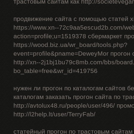
трастовым сайтам как http://societevegan
продвижение сайта с помощью статей xi
https://www.xn--72c9aa5escud2b.com/we
action=profile;u=1519378 сбермаркет пр
https://wood.biz.ua/wr_board/tools.php?
event=profile&pname=DeweyMor прогон
http://xn--2j1bj1bu79c8mb.com/bbs/board
bo_table=free&wr_id=419756
нужен ли прогон по каталогам сайтов б
каталогам заказать прогон сайта по тр
http://avtolux48.ru/people/user/496/ про
http://l2help.lt/user/TerryFab/
статейный прогон по трастовым сайтам