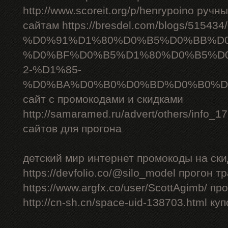
http://www.scoreit.org/p/henrypoino руч
сайтам https://bresdel.com/blogs/51543
%D0%91%D1%80%D0%B5%D0%BB%D
%D0%BF%D0%B5%D1%80%D0%B5%D
2-%D1%85-
%D0%BA%D0%B0%D0%BD%D0%B0%D
сайт с промокодами и скидками
http://samaramed.ru/advert/others/info_
сайтов для прогона
детский мир интернет промокоды на ски
https://devfolio.co/@silo_model прогон 
https://www.argfx.co/user/ScottAgimb/ п
http://cn-sh.cn/space-uid-138703.html ку