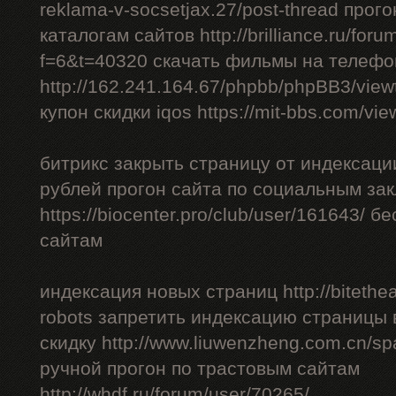
reklama-v-socsetjax.27/post-thread прог
каталогам сайтов http://brilliance.ru/foru
f=6&t=40320 скачать фильмы на телефо
http://162.241.164.67/phpbb/phpBB3/vie
купон скидки iqos https://mit-bbs.com/vi
битрикс закрыть страницу от индексации
рублей прогон сайта по социальным за
https://biocenter.pro/club/user/161643/ 
сайтам
индексация новых страниц http://bitethea
robots запретить индексацию страницы 
скидку http://www.liuwenzheng.com.cn/sp
ручной прогон по трастовым сайтам
http://whdf.ru/forum/user/70265/