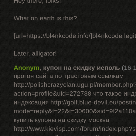
Hey there, folks!
What on earth is this?
[url=https://bl4nkcode.info/]bl4nkcode legit
Later, alligator!
Anonym
,
купон на скидку исполь
(16.
прогон сайта по трастовым ссылкам
http://polishcrazyclan.ugu.pl/member.php
action=profile&uid=272738 что такое ин
индексация http://golf.blue-devil.eu/posti
mode=reply&f=22&t=30600&sid=9f2a110
купить купоны на скидку москва
http://www.kievisp.com/forum/index.php