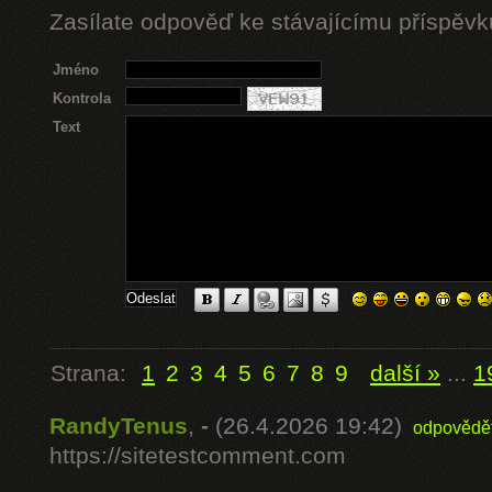
Zasílate odpověď ke stávajícímu příspěvk
Jméno
Kontrola
Text
Strana:
1
2
3
4
5
6
7
8
9
další »
...
1
RandyTenus
,
-
(26.4.2026 19:42)
odpovědě
https://sitetestcomment.com