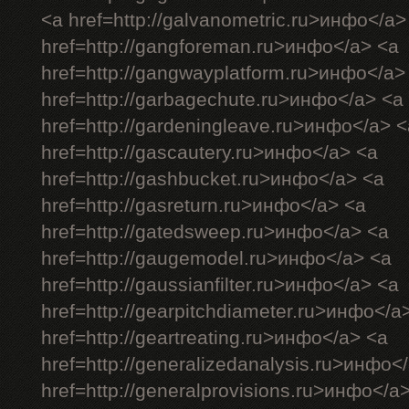
<a href=http://galvanometric.ru>инфо</a>
href=http://gangforeman.ru>инфо</a> <a
href=http://gangwayplatform.ru>инфо</a>
href=http://garbagechute.ru>инфо</a> <a
href=http://gardeningleave.ru>инфо</a> <
href=http://gascautery.ru>инфо</a> <a
href=http://gashbucket.ru>инфо</a> <a
href=http://gasreturn.ru>инфо</a> <a
href=http://gatedsweep.ru>инфо</a> <a
href=http://gaugemodel.ru>инфо</a> <a
href=http://gaussianfilter.ru>инфо</a> <a
href=http://gearpitchdiameter.ru>инфо</a
href=http://geartreating.ru>инфо</a> <a
href=http://generalizedanalysis.ru>инфо<
href=http://generalprovisions.ru>инфо</a