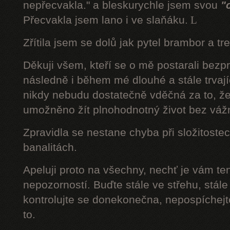
nepřecvakla." a bleskurychle jsem svou
"
Přecvakla jsem lano i ve slaňáku.
L
Zřítila jsem se dolů jak pytel brambor a tr
Děkuji všem, kteří se o mě postarali bezp
následně i během mé dlouhé a stále trvaj
nikdy nebudu dostatečně vděčná za to, že
umožněno žít plnohodnotný život bez váž
Zpravidla se nestane chyba při složitostec
banalitách.
Apeluji proto na všechny, nechť je vám t
nepozorností. Buďte stále ve střehu, stále 
kontrolujte se donekonečna, nepospíchejte
to.