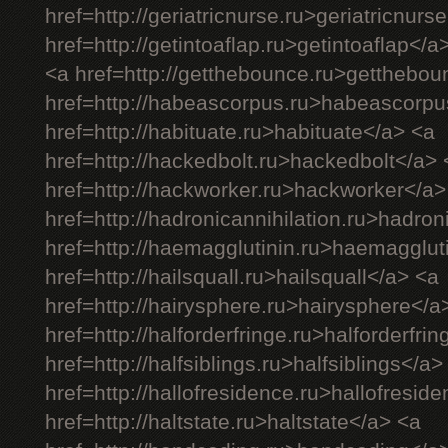
href=http://geriatricnurse.ru>geriatricnurs
href=http://getintoaflap.ru>getintoaflap</a
<a href=http://getthebounce.ru>getthebo
href=http://habeascorpus.ru>habeascorpu
href=http://habituate.ru>habituate</a> <a
href=http://hackedbolt.ru>hackedbolt</a> 
href=http://hackworker.ru>hackworker</a>
href=http://hadronicannihilation.ru>hadron
href=http://haemagglutinin.ru>haemagglut
href=http://hailsquall.ru>hailsquall</a> <a
href=http://hairysphere.ru>hairysphere</a
href=http://halforderfringe.ru>halforderfri
href=http://halfsiblings.ru>halfsiblings</a>
href=http://hallofresidence.ru>hallofresid
href=http://haltstate.ru>haltstate</a> <a