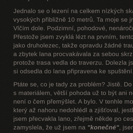
Jednalo se o lezení na celkem nízkých s
vysokých přibližně 10 metrů. Ta moje se 
Vlčím dole. Podzimní, pohodové, nenároč
Přestože jsem zvyklá lézt na prvním, tent
jako druholezec, takže opravdu žádné tra
a zbytek lana procvakávala za sebou skrz 
protože trasa vedla do traverzu. Dolezla 
si odsedla do lana připravena ke spuštění.
Ptáte se, co je tady za problém? Jistě. D
s materiálem, větší pohoda už to být ani n
není o čem přemýšlet. A bylo. V tenhle mom
který až nahoru nedohlédl a zjišťoval, jestli
jsem přecvakla lano, zřejmě někde po cest
zamyslela, že už jsem na
"konečné"
, js