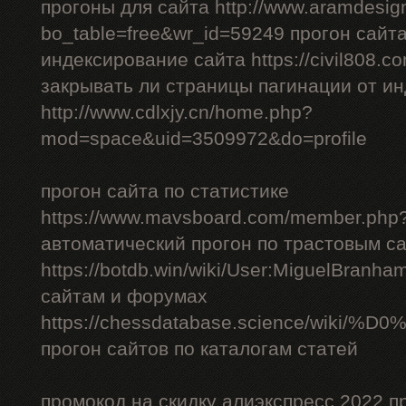
прогоны для сайта http://www.aramdesign
bo_table=free&wr_id=59249 прогон сайт
индексирование сайта https://civil808.c
закрывать ли страницы пагинации от и
http://www.cdlxjy.cn/home.php?
mod=space&uid=3509972&do=profile
прогон сайта по статистике
https://www.mavsboard.com/member.php?
автоматический прогон по трастовым с
https://botdb.win/wiki/User:MiguelBranh
сайтам и форумах
https://chessdatabase.scienc
прогон сайтов по каталогам статей
промокод на скидку алиэкспресс 2022 п