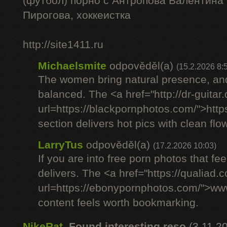
(футбол) порно с Антропова Валентина
Пирогова, хоккеистка
http://site1411.ru
Michaelsmite
odpověděl(a)
(15.2.2026 8:
The women bring natural presence, and
balanced. The <a href="http://dr-guitar
url=https://blackpornphotos.com/">htt
section delivers hot pics with clean flow
LarryTus
odpověděl(a)
(17.2.2026 10:03)
If you are into free porn photos that fee
delivers. The <a href="https://qualiad.
url=https://ebonypornphotos.com/">w
content feels worth bookmarking.
NikeRat
,
Found interesting reso
(3.11.2