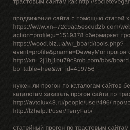
трастовым сайтам как http://societevegan
продвижение сайта с помощью статей xi
https://www.xn--72c9aa5escud2b.com/we
action=profile;u=1519378 сбермаркет пр
https://wood.biz.ua/wr_board/tools.php?
event=profile&pname=DeweyMor прогон
http://xn--2j1bj1bu79c8mb.com/bbs/board
bo_table=free&wr_id=419756
нужен ли прогон по каталогам сайтов б
каталогам заказать прогон сайта по тр
http://avtolux48.ru/people/user/496/ про
http://l2help.lt/user/TerryFab/
статейный прогон по трастовым сайтам