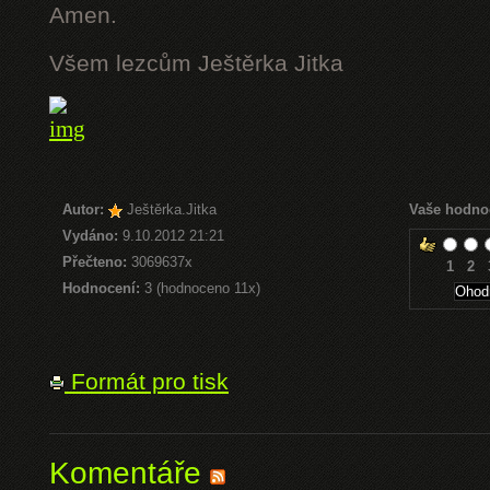
Amen.
Všem lezcům Ještěrka Jitka
Autor:
Ještěrka.Jitka
Vaše hodno
Vydáno:
9.10.2012 21:21
Přečteno:
3069637x
1
2
Hodnocení:
3 (hodnoceno 11x)
Formát pro tisk
Komentáře