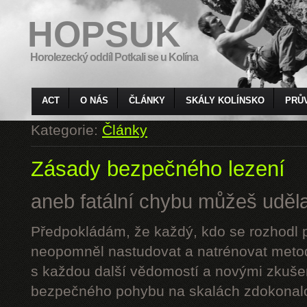
HOPSUK
Horolezecký oddíl Potkali se u Kolína
ACT
O NÁS
ČLÁNKY
SKÁLY KOLÍNSKO
PRŮ
Kategorie:
Články
Zásady bezpečného lezení
aneb fatální chybu můžeš udělat
Předpokládám, že každý, kdo se rozhodl p
neopomněl nastudovat a natrénovat metod
s každou další vědomostí a novými zkuše
bezpečného pohybu na skalách zdokonalo