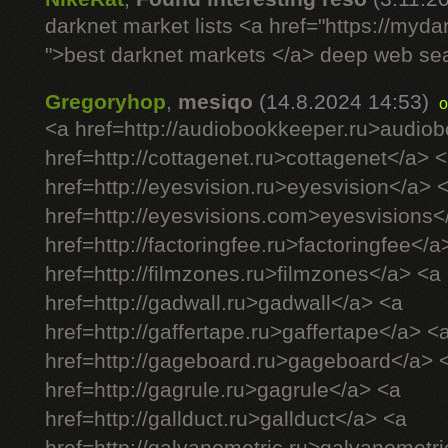
darknet market lists <a href="https://myd
">best darknet markets </a> deep web se
Gregoryhop
,
mesiqo
(14.8.2024 14:53)
o
<a href=http://audiobookkeeper.ru>audio
href=http://cottagenet.ru>cottagenet</a> 
href=http://eyesvision.ru>eyesvision</a> 
href=http://eyesvisions.com>eyesvisions<
href=http://factoringfee.ru>factoringfee</a
href=http://filmzones.ru>filmzones</a> <a
href=http://gadwall.ru>gadwall</a> <a
href=http://gaffertape.ru>gaffertape</a> <
href=http://gageboard.ru>gageboard</a> 
href=http://gagrule.ru>gagrule</a> <a
href=http://gallduct.ru>gallduct</a> <a