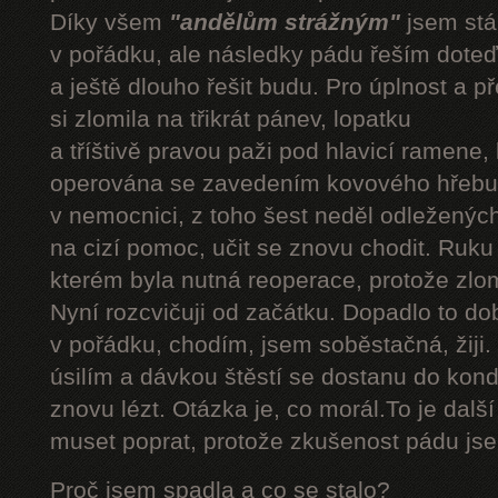
Díky všem
"andělům strážným"
jsem stál
v pořádku, ale následky pádu řeším doteď
a ještě dlouho řešit budu. Pro úplnost a 
si zlomila na třikrát pánev, lopatku
a tříštivě pravou paži pod hlavicí ramene,
operována se zavedením kovového hřebu.
v nemocnici, z toho šest neděl odleženýc
na cizí pomoc, učit se znovu chodit. Ruku
kterém byla nutná reoperace, protože zlom
Nyní rozcvičuji od začátku. Dopadlo to do
v pořádku, chodím, jsem soběstačná, žiji.
úsilím a dávkou štěstí se dostanu do kond
znovu lézt. Otázka je, co morál.To je dalš
muset poprat, protože zkušenost pádu jsem
Proč jsem spadla a co se stalo?