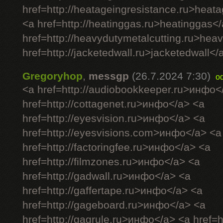
href=http://heatageingresistance.ru>heat
<a href=http://heatinggas.ru>heatinggas<
href=http://heavydutymetalcutting.ru>hea
href=http://jacketedwall.ru>jacketedwall</a
Gregoryhop
,
messgp
(26.7.2024 7:30)
o
<a href=http://audiobookkeeper.ru>инфо<
href=http://cottagenet.ru>инфо</a> <a
href=http://eyesvision.ru>инфо</a> <a
href=http://eyesvisions.com>инфо</a> <a
href=http://factoringfee.ru>инфо</a> <a
href=http://filmzones.ru>инфо</a> <a
href=http://gadwall.ru>инфо</a> <a
href=http://gaffertape.ru>инфо</a> <a
href=http://gageboard.ru>инфо</a> <a
href=http://gagrule.ru>инфо</a> <a href=h