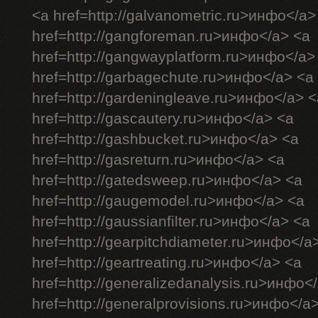
<a href=http://galvanometric.ru>инфо</a>
href=http://gangforeman.ru>инфо</a> <a
href=http://gangwayplatform.ru>инфо</a>
href=http://garbagechute.ru>инфо</a> <a
href=http://gardeningleave.ru>инфо</a> <
href=http://gascautery.ru>инфо</a> <a
href=http://gashbucket.ru>инфо</a> <a
href=http://gasreturn.ru>инфо</a> <a
href=http://gatedsweep.ru>инфо</a> <a
href=http://gaugemodel.ru>инфо</a> <a
href=http://gaussianfilter.ru>инфо</a> <a
href=http://gearpitchdiameter.ru>инфо</a
href=http://geartreating.ru>инфо</a> <a
href=http://generalizedanalysis.ru>инфо<
href=http://generalprovisions.ru>инфо</a