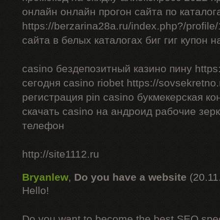
онлайн онлайн прогон сайта по каталог
https://berzarina28a.ru/index.php?/profil
сайта в белых каталогах биг гиг купон н
casino бездепозитный казино пину https:/
сегодня casino riobet https://sovsekretno.
регистрация pin casino букмекерская ко
скачать casino на андроид рабочие зерк
телефон
http://site1112.ru
Bryanlew
,
Do you have a website
(20.11
Hello!
Do you want to become the best SEO specia