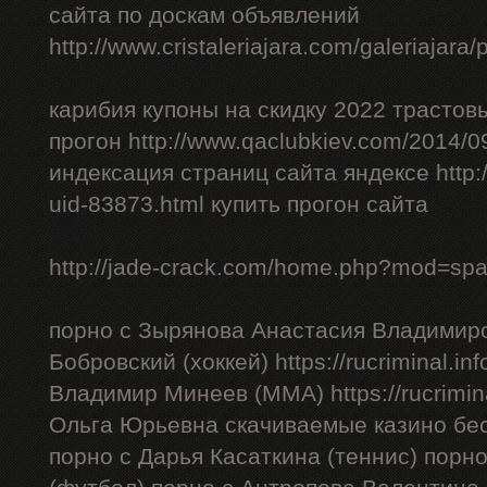
сайта по доскам объявлений
http://www.cristaleriajara.com/galeriajara
карибия купоны на скидку 2022 трастов
прогон http://www.qaclubkiev.com/2014/0
индексация страниц сайта яндексе http
uid-83873.html купить прогон сайта
http://jade-crack.com/home.php?mod=sp
порно с Зырянова Анастасия Владимиро
Бобровский (хоккей) https://rucriminal.in
Владимир Минеев (ММА) https://rucrimina
Ольга Юрьевна скачиваемые казино бес
порно с Дарья Касаткина (теннис) порн