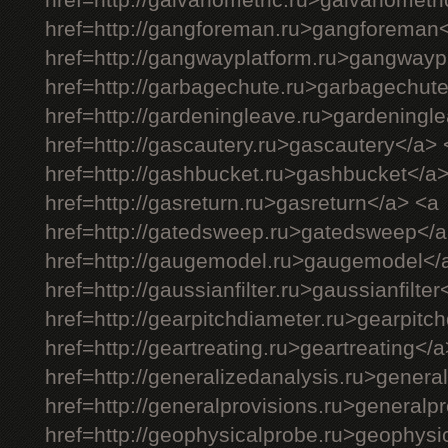
href=http://galvanometric.ru>galvanometr
href=http://gangforeman.ru>gangforeman
href=http://gangwayplatform.ru>gangwayp
href=http://garbagechute.ru>garbagechut
href=http://gardeningleave.ru>gardeningl
href=http://gascautery.ru>gascautery</a> 
href=http://gashbucket.ru>gashbucket</a
href=http://gasreturn.ru>gasreturn</a> <a
href=http://gatedsweep.ru>gatedsweep</a
href=http://gaugemodel.ru>gaugemodel</
href=http://gaussianfilter.ru>gaussianfilter
href=http://gearpitchdiameter.ru>gearpitc
href=http://geartreating.ru>geartreating</
href=http://generalizedanalysis.ru>genera
href=http://generalprovisions.ru>generalp
href=http://geophysicalprobe.ru>geophysi