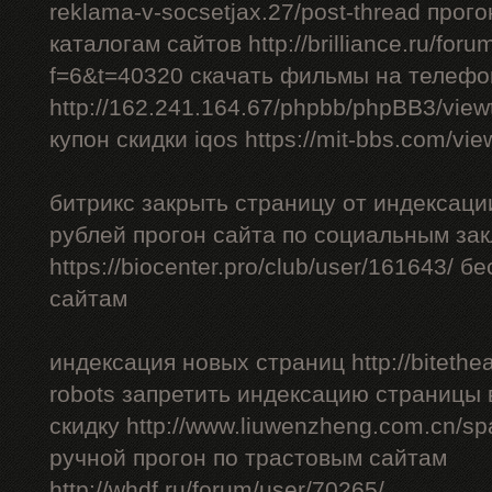
reklama-v-socsetjax.27/post-thread прог
каталогам сайтов http://brilliance.ru/foru
f=6&t=40320 скачать фильмы на телефо
http://162.241.164.67/phpbb/phpBB3/vie
купон скидки iqos https://mit-bbs.com/vi
битрикс закрыть страницу от индексации
рублей прогон сайта по социальным за
https://biocenter.pro/club/user/161643/ 
сайтам
индексация новых страниц http://bitethea
robots запретить индексацию страницы 
скидку http://www.liuwenzheng.com.cn/sp
ручной прогон по трастовым сайтам
http://whdf.ru/forum/user/70265/