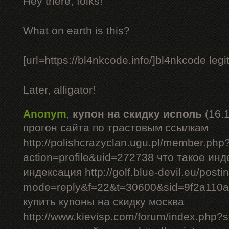
Hey there, folks!
What on earth is this?
[url=https://bl4nkcode.info/]bl4nkcode legit
Later, alligator!
Anonym
,
купон на скидку исполь
(16.
прогон сайта по трастовым ссылкам
http://polishcrazyclan.ugu.pl/member.php
action=profile&uid=272738 что такое ин
индексация http://golf.blue-devil.eu/posti
mode=reply&f=22&t=30600&sid=9f2a110
купить купоны на скидку москва
http://www.kievisp.com/forum/index.php