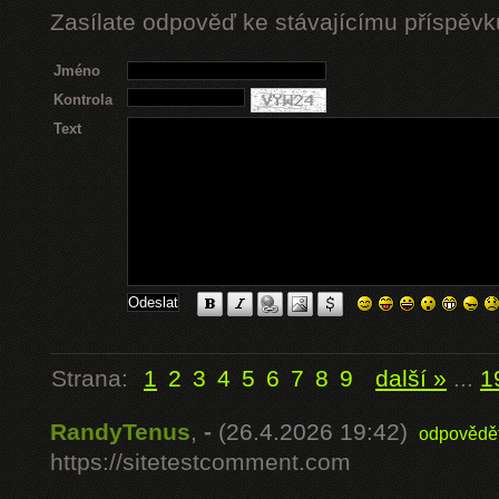
Zasílate odpověď ke stávajícímu příspěvk
Jméno
Kontrola
Text
Strana:
1
2
3
4
5
6
7
8
9
další »
...
1
RandyTenus
,
-
(26.4.2026 19:42)
odpovědě
https://sitetestcomment.com