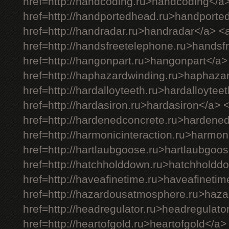
href=http://handcoding.ru>handcoding</a
href=http://handportedhead.ru>handporte
href=http://handradar.ru>handradar</a> <
href=http://handsfreetelephone.ru>handsf
href=http://hangonpart.ru>hangonpart</a>
href=http://haphazardwinding.ru>haphaza
href=http://hardalloyteeth.ru>hardalloytee
href=http://hardasiron.ru>hardasiron</a> 
href=http://hardenedconcrete.ru>hardene
href=http://harmonicinteraction.ru>harmon
href=http://hartlaubgoose.ru>hartlaubgoo
href=http://hatchholddown.ru>hatchholdd
href=http://haveafinetime.ru>haveafineti
href=http://hazardousatmosphere.ru>haz
href=http://headregulator.ru>headregulato
href=http://heartofgold.ru>heartofgold</a>