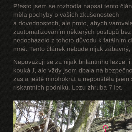
Přesto jsem se rozhodla napsat tento člán
měla pochyby o vašich zkušenostech
a dovednostech, ale proto, abych varoval
zautomatizováním některých postupů bez 
nedocházelo z tohoto důvodu k fatálním ch
mně. Tento článek nebude nijak zábavný, a
Nepovažuji se za nijak brilantního lezce, i
kouká
J
, ale vždy jsem dbala na bezpečnos
zas a ještě mnohokrát a nepouštěla jsem s
riskantních podniků. Lezu zhruba 7 let.