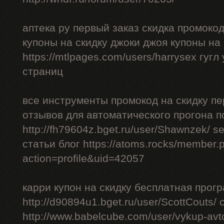
аптека ру первый заказ скидка промоко
купоны на скидку джоки джоя купоны на
https://mtlpages.com/users/harrysex гуг
страниц
все инструменты промокод на скидку пе
отзывов для автоматического прогона п
http://fh79604z.bget.ru/user/Shawnzek/ 
статьи блог https://atoms.rocks/member.
action=profile&uid=42057
карри купон на скидку бесплатная прог
http://d90894u1.bget.ru/user/ScottCouts/
http://www.babelcube.com/user/vykup-av