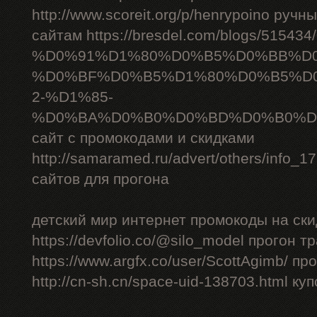
http://www.scoreit.org/p/henrypoino руч
сайтам https://bresdel.com/blogs/51543
%D0%91%D1%80%D0%B5%D0%BB%D
%D0%BF%D0%B5%D1%80%D0%B5%D
2-%D1%85-
%D0%BA%D0%B0%D0%BD%D0%B0%D
сайт с промокодами и скидками
http://samaramed.ru/advert/others/info_
сайтов для прогона
детский мир интернет промокоды на ски
https://devfolio.co/@silo_model прогон 
https://www.argfx.co/user/ScottAgimb/ п
http://cn-sh.cn/space-uid-138703.html ку