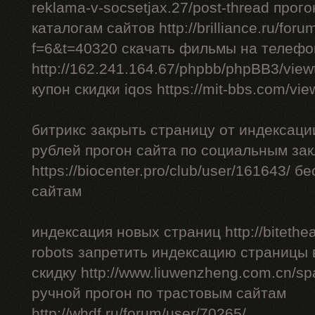
reklama-v-socsetjax.27/post-thread прог
каталогам сайтов http://brilliance.ru/foru
f=6&t=40320 скачать фильмы на телефо
http://162.241.164.67/phpbb/phpBB3/vie
купон скидки iqos https://mit-bbs.com/vi
битрикс закрыть страницу от индексации
рублей прогон сайта по социальным за
https://biocenter.pro/club/user/161643/ 
сайтам
индексация новых страниц http://bitethea
robots запретить индексацию страницы 
скидку http://www.liuwenzheng.com.cn/sp
ручной прогон по трастовым сайтам
http://whdf.ru/forum/user/70265/