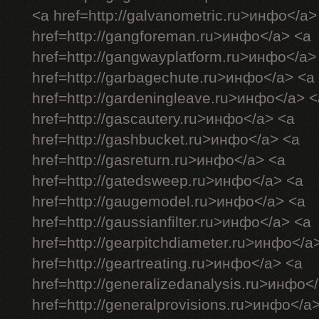
<a href=http://galvanometric.ru>инфо</a>
href=http://gangforeman.ru>инфо</a> <a
href=http://gangwayplatform.ru>инфо</a>
href=http://garbagechute.ru>инфо</a> <a
href=http://gardeningleave.ru>инфо</a> <
href=http://gascautery.ru>инфо</a> <a
href=http://gashbucket.ru>инфо</a> <a
href=http://gasreturn.ru>инфо</a> <a
href=http://gatedsweep.ru>инфо</a> <a
href=http://gaugemodel.ru>инфо</a> <a
href=http://gaussianfilter.ru>инфо</a> <a
href=http://gearpitchdiameter.ru>инфо</a
href=http://geartreating.ru>инфо</a> <a
href=http://generalizedanalysis.ru>инфо<
href=http://generalprovisions.ru>инфо</a