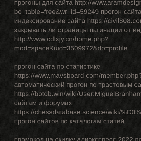
прогоны для сайта http://www.aramdesign
bo_table=free&wr_id=59249 прогон сайт
индексирование сайта https://civil808.c
закрывать ли страницы пагинации от и
http://www.cdlxjy.cn/home.php?
mod=space&uid=3509972&do=profile
прогон сайта по статистике
https://www.mavsboard.com/member.php?
автоматический прогон по трастовым с
https://botdb.win/wiki/User:MiguelBranh
сайтам и форумах
https://chessdatabase.scienc
прогон сайтов по каталогам статей
промокод на скидку алиэкспресс 2022 п