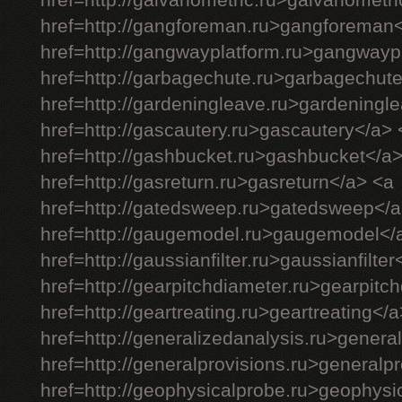
href=http://galvanometric.ru>galvanometr
href=http://gangforeman.ru>gangforeman
href=http://gangwayplatform.ru>gangwayp
href=http://garbagechute.ru>garbagechut
href=http://gardeningleave.ru>gardeningl
href=http://gascautery.ru>gascautery</a> 
href=http://gashbucket.ru>gashbucket</a
href=http://gasreturn.ru>gasreturn</a> <a
href=http://gatedsweep.ru>gatedsweep</a
href=http://gaugemodel.ru>gaugemodel</
href=http://gaussianfilter.ru>gaussianfilter
href=http://gearpitchdiameter.ru>gearpitc
href=http://geartreating.ru>geartreating</
href=http://generalizedanalysis.ru>genera
href=http://generalprovisions.ru>generalp
href=http://geophysicalprobe.ru>geophysi