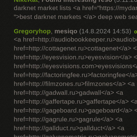
darknet market lists <a href="https://myd
">best darknet markets </a> deep web se
Gregoryhop
,
mesiqo
(14.8.2024 14:53)
o
<a href=http://audiobookkeeper.ru>audio
href=http://cottagenet.ru>cottagenet</a> 
href=http://eyesvision.ru>eyesvision</a> 
href=http://eyesvisions.com>eyesvisions<
href=http://factoringfee.ru>factoringfee</a
href=http://filmzones.ru>filmzones</a> <a
href=http://gadwall.ru>gadwall</a> <a
href=http://gaffertape.ru>gaffertape</a> <
href=http://gageboard.ru>gageboard</a> 
href=http://gagrule.ru>gagrule</a> <a
href=http://gallduct.ru>gallduct</a> <a