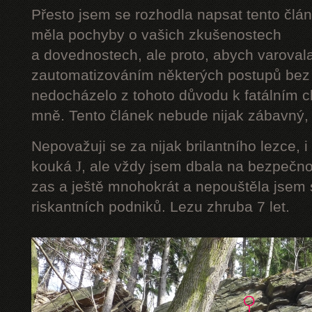
Přesto jsem se rozhodla napsat tento člán
měla pochyby o vašich zkušenostech
a dovednostech, ale proto, abych varoval
zautomatizováním některých postupů bez 
nedocházelo z tohoto důvodu k fatálním ch
mně. Tento článek nebude nijak zábavný, a
Nepovažuji se za nijak brilantního lezce, i
kouká
J
, ale vždy jsem dbala na bezpečnos
zas a ještě mnohokrát a nepouštěla jsem s
riskantních podniků. Lezu zhruba 7 let.