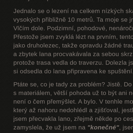
Jednalo se o lezení na celkem nízkých s
vysokých přibližně 10 metrů. Ta moje se 
Vlčím dole. Podzimní, pohodové, nenároč
Přestože jsem zvyklá lézt na prvním, tent
jako druholezec, takže opravdu žádné tra
a zbytek lana procvakávala za sebou skrz 
protože trasa vedla do traverzu. Dolezla 
si odsedla do lana připravena ke spuštění.
Ptáte se, co je tady za problém? Jistě. D
s materiálem, větší pohoda už to být ani n
není o čem přemýšlet. A bylo. V tenhle mom
který až nahoru nedohlédl a zjišťoval, jestli
jsem přecvakla lano, zřejmě někde po cest
zamyslela, že už jsem na
"konečné"
, js