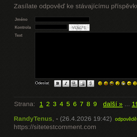
Zasílate odpověď ke stávajícímu příspěvk
Jméno
Kontrola
Text
Strana:
1
2
3
4
5
6
7
8
9
další »
...
1
RandyTenus
,
-
(26.4.2026 19:42)
odpovědě
https://sitetestcomment.com