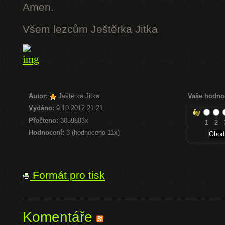
Amen.
Všem lezcům Ještěrka Jitka
Autor:
Ještěrka.Jitka
Vaše hodno
Vydáno:
9.10.2012 21:21
Přečteno:
3059883x
1
2
Hodnocení:
3 (hodnoceno 11x)
Formát pro tisk
Komentáře