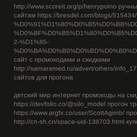
http://www.scoreit.org/p/henrypoino руч
сайтам https://bresdel.com/blogs/51543
%D0%91%D1%80%D0%B5%D0%BB%D
%D0%BF%D0%B5%D1%80%D0%B5%D
2-%D1%85-
%D0%BA%D0%B0%D0%BD%D0%B0%D
сайт с промокодами и скидками
http://samaramed.ru/advert/others/info_
сайтов для прогона
детский мир интернет промокоды на ски
https://devfolio.co/@silo_model прогон 
https://www.argfx.co/user/ScottAgimb/ п
http://cn-sh.cn/space-uid-138703.html ку