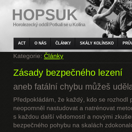
HOPSUK
Horolezecký oddíl Potkali se u Kolína
ACT
O NÁS
ČLÁNKY
SKÁLY KOLÍNSKO
PRŮ
Kategorie:
Články
Zásady bezpečného lezení
aneb fatální chybu můžeš udělat
Předpokládám, že každý, kdo se rozhodl p
neopomněl nastudovat a natrénovat metod
s každou další vědomostí a novými zkuše
bezpečného pohybu na skalách zdokonalo