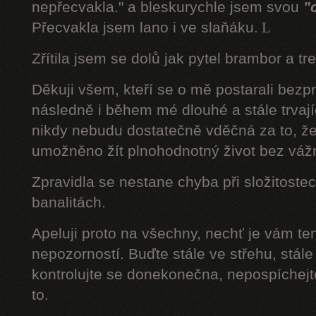
nepřecvakla." a bleskurychle jsem svou
"
Přecvakla jsem lano i ve slaňáku.
L
Zřítila jsem se dolů jak pytel brambor a tr
Děkuji všem, kteří se o mě postarali bezp
následně i během mé dlouhé a stále trvaj
nikdy nebudu dostatečně vděčná za to, že
umožněno žít plnohodnotný život bez váž
Zpravidla se nestane chyba při složitostec
banalitách.
Apeluji proto na všechny, nechť je vám t
nepozorností. Buďte stále ve střehu, stále 
kontrolujte se donekonečna, nepospíchejte
to.