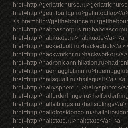
href=http://geriatricnurse.ru>geriatricnurs
href=http://getintoaflap.ru>getintoaflap</a
<a href=http://getthebounce.ru>getthebo
href=http://habeascorpus.ru>habeascorpu
href=http://habituate.ru>habituate</a> <a
href=http://hackedbolt.ru>hackedbolt</a> 
href=http://hackworker.ru>hackworker</a>
href=http://hadronicannihilation.ru>hadron
href=http://haemagglutinin.ru>haemagglut
href=http://hailsquall.ru>hailsquall</a> <a
href=http://hairysphere.ru>hairysphere</a
href=http://halforderfringe.ru>halforderfri
href=http://halfsiblings.ru>halfsiblings</a>
href=http://hallofresidence.ru>hallofresid
href=http://haltstate.ru>haltstate</a> <a