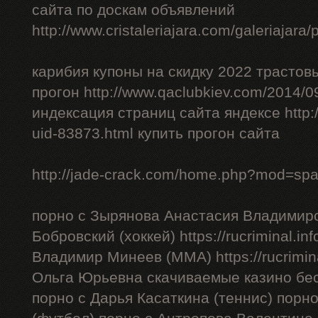
сайта по доскам объявлений
http://www.cristaleriajara.com/galeriajara
карибия купоны на скидку 2022 трастов
прогон http://www.qaclubkiev.com/2014/0
индексация страниц сайта яндексе http
uid-83873.html купить прогон сайта
http://jade-crack.com/home.php?mod=sp
порно с Зырянова Анастасия Владимиро
Бобровский (хоккей) https://rucriminal.in
Владимир Минеев (ММА) https://rucrimina
Ольга Юрьевна скачиваемые казино бес
порно с Дарья Касаткина (теннис) порн