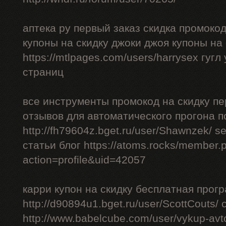
аптека ру первый заказ скидка промоко
купоны на скидку джоки джоя купоны на
https://mtlpages.com/users/harrysex гуг
страниц
все инструменты промокод на скидку пе
отзывов для автоматического прогона п
http://fh79604z.bget.ru/user/Shawnzek/ 
статьи блог https://atoms.rocks/member.
action=profile&uid=42057
карри купон на скидку бесплатная прог
http://d90894u1.bget.ru/user/ScottCouts/
http://www.babelcube.com/user/vykup-av