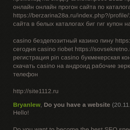
онлайн онлайн прогон сайта по каталог
https://berzarina28a.ru/index.php?/profil
сайта в белых каталогах биг гиг купон н
casino бездепозитный казино пину https:/
сегодня casino riobet https://sovsekretno.
регистрация pin casino букмекерская ко
скачать casino на андроид рабочие зерк
телефон
http://site1112.ru
Bryanlew
,
Do you have a website
(20.11
Hello!
Do you want to become the best SEO specia