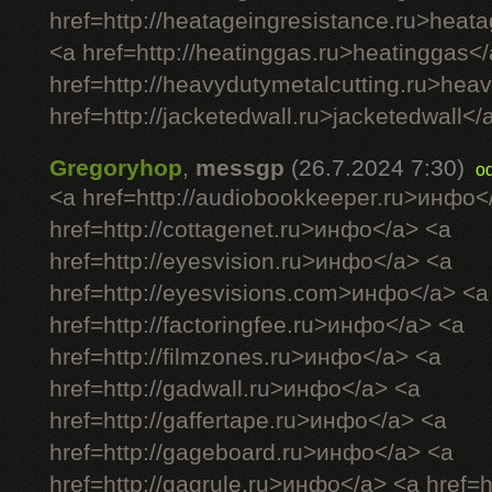
href=http://heatageingresistance.ru>heat
<a href=http://heatinggas.ru>heatinggas<
href=http://heavydutymetalcutting.ru>hea
href=http://jacketedwall.ru>jacketedwall</a
Gregoryhop
,
messgp
(26.7.2024 7:30)
o
<a href=http://audiobookkeeper.ru>инфо<
href=http://cottagenet.ru>инфо</a> <a
href=http://eyesvision.ru>инфо</a> <a
href=http://eyesvisions.com>инфо</a> <a
href=http://factoringfee.ru>инфо</a> <a
href=http://filmzones.ru>инфо</a> <a
href=http://gadwall.ru>инфо</a> <a
href=http://gaffertape.ru>инфо</a> <a
href=http://gageboard.ru>инфо</a> <a
href=http://gagrule.ru>инфо</a> <a href=h