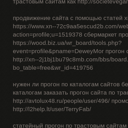
трастовым сайтам как http://societevegan
продвижение сайта с помощью статей xi
https://www.xn--72c9aa5escud2b.com/we
action=profile;u=1519378 сбермаркет пр
https://wood.biz.ua/wr_board/tools.php?
event=profile&pname=DeweyMor прогон
http://xn--2j1bj1bu79c8mb.com/bbs/board
bo_table=free&wr_id=419756
нужен ли прогон по каталогам сайтов б
каталогам заказать прогон сайта по тр
http://avtolux48.ru/people/user/496/ про
http://l2help.lt/user/TerryFab/
статейный прогон по трастовым сайтам