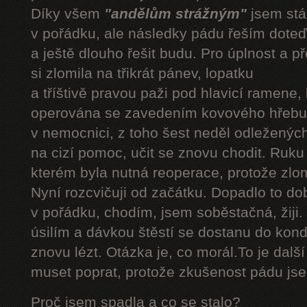
Díky všem
"andělům strážným"
jsem stál
v pořádku, ale následky pádu řeším doteď
a ještě dlouho řešit budu. Pro úplnost a 
si zlomila na třikrát pánev, lopatku
a tříštivě pravou paži pod hlavicí ramene,
operována se zavedením kovového hřebu.
v nemocnici, z toho šest neděl odleženýc
na cizí pomoc, učit se znovu chodit. Ruku
kterém byla nutná reoperace, protože zlom
Nyní rozcvičuji od začátku. Dopadlo to do
v pořádku, chodím, jsem soběstačná, žiji.
úsilím a dávkou štěstí se dostanu do kond
znovu lézt. Otázka je, co morál.To je dalš
muset poprat, protože zkušenost pádu jsem
Proč jsem spadla a co se stalo?