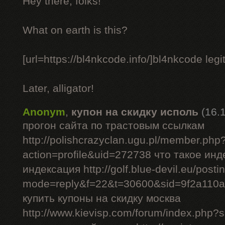
Hey there, folks!
What on earth is this?
[url=https://bl4nkcode.info/]bl4nkcode legit
Later, alligator!
Anonym
,
купон на скидку исполь
(16.
прогон сайта по трастовым ссылкам
http://polishcrazyclan.ugu.pl/member.php
action=profile&uid=272738 что такое ин
индексация http://golf.blue-devil.eu/posti
mode=reply&f=22&t=30600&sid=9f2a110
купить купоны на скидку москва
http://www.kievisp.com/forum/index.php