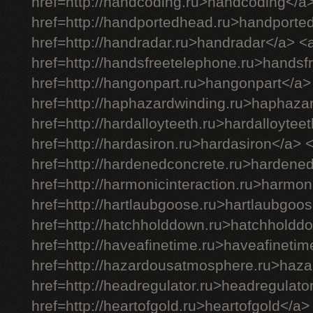
href=http://handcoding.ru>handcoding</a
href=http://handportedhead.ru>handporte
href=http://handradar.ru>handradar</a> <
href=http://handsfreetelephone.ru>handsf
href=http://hangonpart.ru>hangonpart</a>
href=http://haphazardwinding.ru>haphaza
href=http://hardalloyteeth.ru>hardalloytee
href=http://hardasiron.ru>hardasiron</a> 
href=http://hardenedconcrete.ru>hardene
href=http://harmonicinteraction.ru>harmon
href=http://hartlaubgoose.ru>hartlaubgoo
href=http://hatchholddown.ru>hatchholdd
href=http://haveafinetime.ru>haveafineti
href=http://hazardousatmosphere.ru>haz
href=http://headregulator.ru>headregulato
href=http://heartofgold.ru>heartofgold</a>