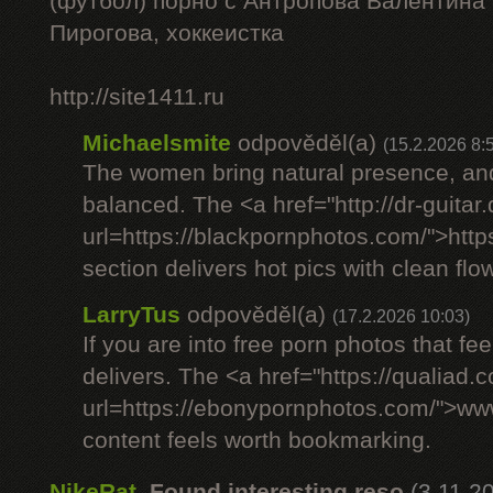
(футбол) порно с Антропова Валентина
Пирогова, хоккеистка
http://site1411.ru
Michaelsmite
odpověděl(a)
(15.2.2026 8:
The women bring natural presence, and
balanced. The <a href="http://dr-guitar
url=https://blackpornphotos.com/">htt
section delivers hot pics with clean flow
LarryTus
odpověděl(a)
(17.2.2026 10:03)
If you are into free porn photos that fee
delivers. The <a href="https://qualiad.
url=https://ebonypornphotos.com/">w
content feels worth bookmarking.
NikeRat
,
Found interesting reso
(3.11.2