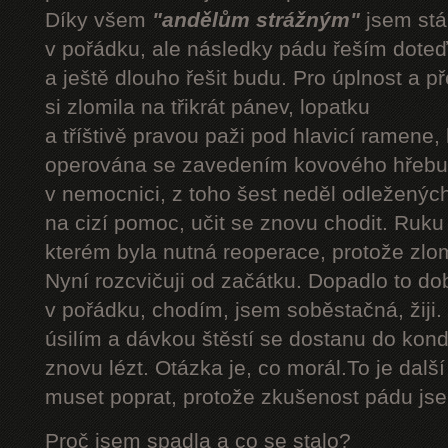
Díky všem
"andělům strážným"
jsem stál
v pořádku, ale následky pádu řeším doteď
a ještě dlouho řešit budu. Pro úplnost a 
si zlomila na třikrát pánev, lopatku
a tříštivě pravou paži pod hlavicí ramene,
operována se zavedením kovového hřebu.
v nemocnici, z toho šest neděl odleženýc
na cizí pomoc, učit se znovu chodit. Ruku
kterém byla nutná reoperace, protože zlom
Nyní rozcvičuji od začátku. Dopadlo to do
v pořádku, chodím, jsem soběstačná, žiji.
úsilím a dávkou štěstí se dostanu do kond
znovu lézt. Otázka je, co morál.To je dalš
muset poprat, protože zkušenost pádu jsem
Proč jsem spadla a co se stalo?