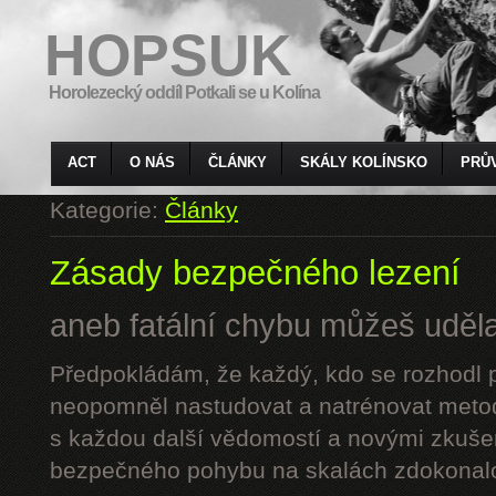
HOPSUK
Horolezecký oddíl Potkali se u Kolína
ACT
O NÁS
ČLÁNKY
SKÁLY KOLÍNSKO
PRŮ
Kategorie:
Články
Zásady bezpečného lezení
aneb fatální chybu můžeš udělat
Předpokládám, že každý, kdo se rozhodl p
neopomněl nastudovat a natrénovat metod
s každou další vědomostí a novými zkuše
bezpečného pohybu na skalách zdokonalo