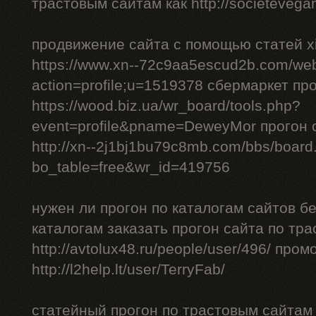
трастовым сайтам как http://societevegan
продвижение сайта с помощью статей xi
https://www.xn--72c9aa5escud2b.com/we
action=profile;u=1519378 сбермаркет пр
https://wood.biz.ua/wr_board/tools.php?
event=profile&pname=DeweyMor прогон
http://xn--2j1bj1bu79c8mb.com/bbs/board
bo_table=free&wr_id=419756
нужен ли прогон по каталогам сайтов б
каталогам заказать прогон сайта по тр
http://avtolux48.ru/people/user/496/ про
http://l2help.lt/user/TerryFab/
статейный прогон по трастовым сайтам