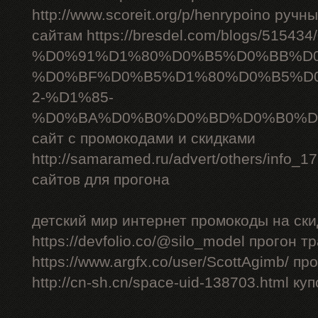
http://www.scoreit.org/p/henrypoino руч
сайтам https://bresdel.com/blogs/51543
%D0%91%D1%80%D0%B5%D0%BB%D
%D0%BF%D0%B5%D1%80%D0%B5%D
2-%D1%85-
%D0%BA%D0%B0%D0%BD%D0%B0%D
сайт с промокодами и скидками
http://samaramed.ru/advert/others/info_
сайтов для прогона
детский мир интернет промокоды на ски
https://devfolio.co/@silo_model прогон 
https://www.argfx.co/user/ScottAgimb/ п
http://cn-sh.cn/space-uid-138703.html ку