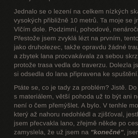
Jednalo se o lezení na celkem nízkých s
vysokých přibližně 10 metrů. Ta moje se 
Vlčím dole. Podzimní, pohodové, nenároč
Přestože jsem zvyklá lézt na prvním, tent
jako druholezec, takže opravdu žádné tra
a zbytek lana procvakávala za sebou skrz 
protože trasa vedla do traverzu. Dolezla 
si odsedla do lana připravena ke spuštění.
Ptáte se, co je tady za problém? Jistě. D
s materiálem, větší pohoda už to být ani n
není o čem přemýšlet. A bylo. V tenhle mom
který až nahoru nedohlédl a zjišťoval, jestli
jsem přecvakla lano, zřejmě někde po cest
zamyslela, že už jsem na
"konečné"
, js