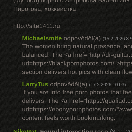
(футбол) порно с Антропова Валентина
Пирогова, хоккеистка
http://site1411.ru
Michaelsmite
odpověděl(a)
(15.2.2026 8:
The women bring natural presence, and
balanced. The <a href="http://dr-guitar
url=https://blackpornphotos.com/">htt
section delivers hot pics with clean flow
LarryTus
odpověděl(a)
(17.2.2026 10:03)
If you are into free porn photos that fee
delivers. The <a href="https://qualiad.
url=https://ebonypornphotos.com/">w
content feels worth bookmarking.
NikeRat
,
Found interesting reso
(3.11.2