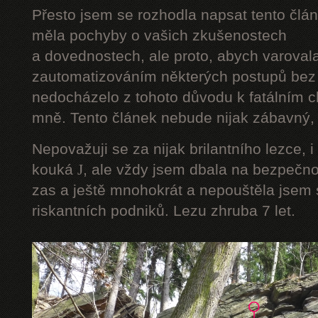
Přesto jsem se rozhodla napsat tento člán
měla pochyby o vašich zkušenostech
a dovednostech, ale proto, abych varoval
zautomatizováním některých postupů bez 
nedocházelo z tohoto důvodu k fatálním ch
mně. Tento článek nebude nijak zábavný, a
Nepovažuji se za nijak brilantního lezce, i
kouká
J
, ale vždy jsem dbala na bezpečnos
zas a ještě mnohokrát a nepouštěla jsem s
riskantních podniků. Lezu zhruba 7 let.