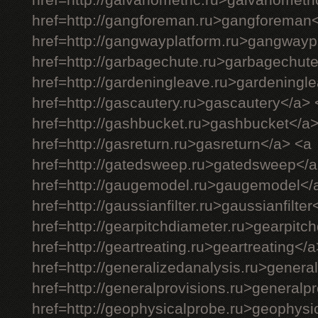
href=http://galvanometric.ru>galvanometr
href=http://gangforeman.ru>gangforeman
href=http://gangwayplatform.ru>gangwayp
href=http://garbagechute.ru>garbagechut
href=http://gardeningleave.ru>gardeningl
href=http://gascautery.ru>gascautery</a> 
href=http://gashbucket.ru>gashbucket</a
href=http://gasreturn.ru>gasreturn</a> <a
href=http://gatedsweep.ru>gatedsweep</a
href=http://gaugemodel.ru>gaugemodel</
href=http://gaussianfilter.ru>gaussianfilter
href=http://gearpitchdiameter.ru>gearpitc
href=http://geartreating.ru>geartreating</
href=http://generalizedanalysis.ru>genera
href=http://generalprovisions.ru>generalp
href=http://geophysicalprobe.ru>geophysi