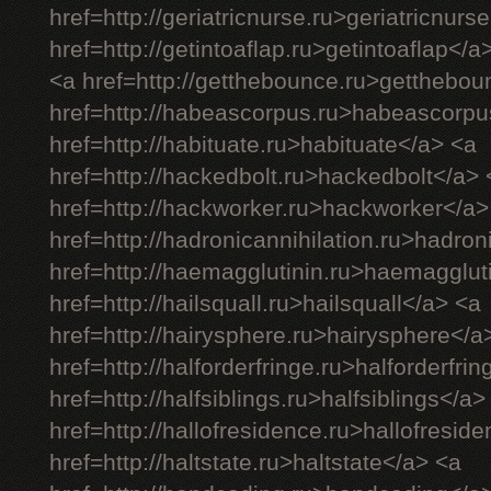
href=http://geriatricnurse.ru>geriatricnurs
href=http://getintoaflap.ru>getintoaflap</a
<a href=http://getthebounce.ru>getthebo
href=http://habeascorpus.ru>habeascorpu
href=http://habituate.ru>habituate</a> <a
href=http://hackedbolt.ru>hackedbolt</a> 
href=http://hackworker.ru>hackworker</a>
href=http://hadronicannihilation.ru>hadron
href=http://haemagglutinin.ru>haemagglut
href=http://hailsquall.ru>hailsquall</a> <a
href=http://hairysphere.ru>hairysphere</a
href=http://halforderfringe.ru>halforderfri
href=http://halfsiblings.ru>halfsiblings</a>
href=http://hallofresidence.ru>hallofresid
href=http://haltstate.ru>haltstate</a> <a