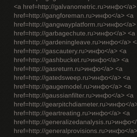
<a href=http://galvanometric.ru>инфо</a>
href=http://gangforeman.ru>инфо</a> <a
href=http://gangwayplatform.ru>инфо</a>
href=http://garbagechute.ru>инфо</a> <a
href=http://gardeningleave.ru>инфо</a> <
href=http://gascautery.ru>инфо</a> <a
href=http://gashbucket.ru>инфо</a> <a
href=http://gasreturn.ru>инфо</a> <a
href=http://gatedsweep.ru>инфо</a> <a
href=http://gaugemodel.ru>инфо</a> <a
href=http://gaussianfilter.ru>инфо</a> <a
href=http://gearpitchdiameter.ru>инфо</a
href=http://geartreating.ru>инфо</a> <a
href=http://generalizedanalysis.ru>инфо<
href=http://generalprovisions.ru>инфо</a