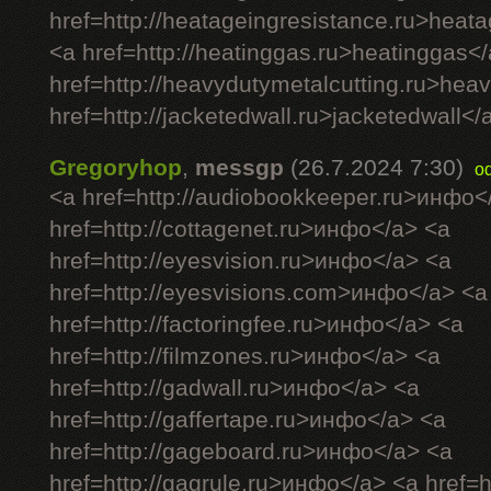
href=http://heatageingresistance.ru>heat
<a href=http://heatinggas.ru>heatinggas<
href=http://heavydutymetalcutting.ru>hea
href=http://jacketedwall.ru>jacketedwall</a
Gregoryhop
,
messgp
(26.7.2024 7:30)
o
<a href=http://audiobookkeeper.ru>инфо<
href=http://cottagenet.ru>инфо</a> <a
href=http://eyesvision.ru>инфо</a> <a
href=http://eyesvisions.com>инфо</a> <a
href=http://factoringfee.ru>инфо</a> <a
href=http://filmzones.ru>инфо</a> <a
href=http://gadwall.ru>инфо</a> <a
href=http://gaffertape.ru>инфо</a> <a
href=http://gageboard.ru>инфо</a> <a
href=http://gagrule.ru>инфо</a> <a href=h