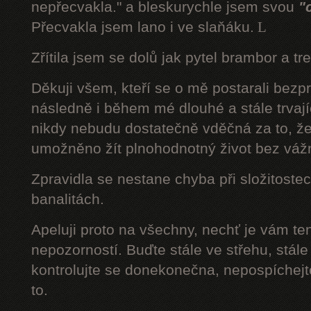
nepřecvakla." a bleskurychle jsem svou
"
Přecvakla jsem lano i ve slaňáku.
L
Zřítila jsem se dolů jak pytel brambor a tr
Děkuji všem, kteří se o mě postarali bezp
následně i během mé dlouhé a stále trvaj
nikdy nebudu dostatečně vděčná za to, že
umožněno žít plnohodnotný život bez váž
Zpravidla se nestane chyba při složitostec
banalitách.
Apeluji proto na všechny, nechť je vám t
nepozorností. Buďte stále ve střehu, stále 
kontrolujte se donekonečna, nepospíchejte
to.