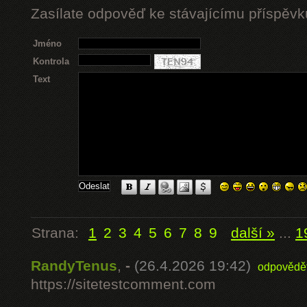
Zasílate odpověď ke stávajícímu příspěvk
Jméno
Kontrola
Text
Strana:
1
2
3
4
5
6
7
8
9
další »
...
1
RandyTenus
,
-
(26.4.2026 19:42)
odpovědě
https://sitetestcomment.com