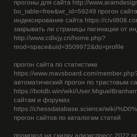
прогоны для сайта http://www.aramdesign
bo_table=free&wr_id=59249 прогон сайт
индексирование сайта https://civil808.c
закрывать ли страницы пагинации от и
http://www.cdlxjy.cn/home.php?
mod=space&uid=3509972&do=profile
прогон сайта по статистике
https://www.mavsboard.com/member.php?
автоматический прогон по трастовым с
https://botdb.win/wiki/User:MiguelBranh
сайтам и форумах
https://chessdatabase.scienc
прогон сайтов по каталогам статей
промокод на скидку алиэкспресс 2022 п