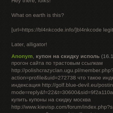
Hey there, folks!
What on earth is this?
[url=https://bl4nkcode.info/]bl4nkcode legit
Later, alligator!
Anonym
,
купон на скидку исполь
(16.
прогон сайта по трастовым ссылкам
http://polishcrazyclan.ugu.pl/member.php
action=profile&uid=272738 что такое ин
индексация http://golf.blue-devil.eu/posti
mode=reply&f=22&t=30600&sid=9f2a110
купить купоны на скидку москва
http://www.kievisp.com/forum/index.php