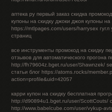
аптека ру первый заказ скидка промоко
купоны на скидку джоки джоя купоны на
https://mtlpages.com/users/harrysex гуг
страниц
все инструменты промокод на скидку пе
отзывов для автоматического прогона п
http://fh79604z.bget.ru/user/Shawnzek/ 
статьи блог https://atoms.rocks/member.
action=profile&uid=42057
карри купон на скидку бесплатная прог
http://d90894u1.bget.ru/user/ScottCouts/
http://www.babelcube.com/user/vykup-av