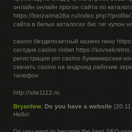
онлайн онлайн прогон сайта по каталог
https://berzarina28a.ru/index.php?/profil
сайта в белых каталогах биг гиг купон н
casino бездепозитный казино пину https:/
сегодня casino riobet https://sovsekretno.
регистрация pin casino букмекерская ко
скачать casino на андроид рабочие зерк
телефон
http://site1112.ru
Bryanlew
,
Do you have a website
(20.11
Hello!
Do you want to become the best SEO specia