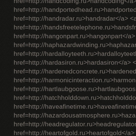
href=http://handcoding.ru>handcoding</a
href=http://handportedhead.ru>handporte
href=http://handradar.ru>handradar</a> <
href=http://handsfreetelephone.ru>handsf
href=http://hangonpart.ru>hangonpart</a>
href=http://haphazardwinding.ru>haphaza
href=http://hardalloyteeth.ru>hardalloytee
href=http://hardasiron.ru>hardasiron</a> 
href=http://hardenedconcrete.ru>hardene
href=http://harmonicinteraction.ru>harmon
href=http://hartlaubgoose.ru>hartlaubgoo
href=http://hatchholddown.ru>hatchholdd
href=http://haveafinetime.ru>haveafineti
href=http://hazardousatmosphere.ru>haz
href=http://headregulator.ru>headregulato
href=http://heartofgold.ru>heartofgold</a>