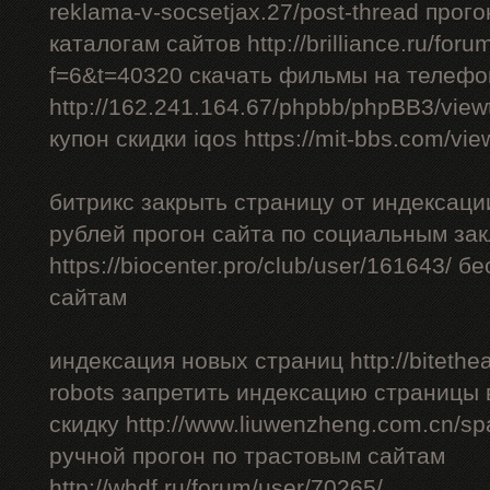
reklama-v-socsetjax.27/post-thread прог
каталогам сайтов http://brilliance.ru/foru
f=6&t=40320 скачать фильмы на телефо
http://162.241.164.67/phpbb/phpBB3/vie
купон скидки iqos https://mit-bbs.com/vi
битрикс закрыть страницу от индексации
рублей прогон сайта по социальным за
https://biocenter.pro/club/user/161643/ 
сайтам
индексация новых страниц http://bitethea
robots запретить индексацию страницы 
скидку http://www.liuwenzheng.com.cn/sp
ручной прогон по трастовым сайтам
http://whdf.ru/forum/user/70265/