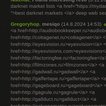
darknet market lists <a href="https://myd
">best darknet markets </a> deep web se
Gregoryhop
,
mesiqo
(14.8.2024 14:53)
o
<a href=http://audiobookkeeper.ru>audio
href=http://cottagenet.ru>cottagenet</a> 
href=http://eyesvision.ru>eyesvision</a> 
href=http://eyesvisions.com>eyesvisions<
href=http://factoringfee.ru>factoringfee</a
href=http://filmzones.ru>filmzones</a> <a
href=http://gadwall.ru>gadwall</a> <a
href=http://gaffertape.ru>gaffertape</a> <
href=http://gageboard.ru>gageboard</a> 
href=http://gagrule.ru>gagrule</a> <a
href=http://gallduct.ru>gallduct</a> <a