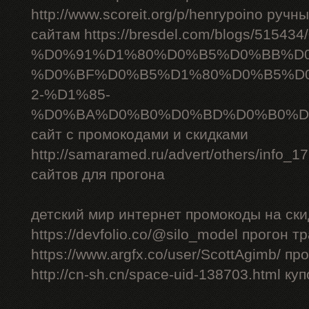
http://www.scoreit.org/p/henrypoino руч
сайтам https://bresdel.com/blogs/51543
%D0%91%D1%80%D0%B5%D0%BB%D
%D0%BF%D0%B5%D1%80%D0%B5%D
2-%D1%85-
%D0%BA%D0%B0%D0%BD%D0%B0%D
сайт с промокодами и скидками
http://samaramed.ru/advert/others/info_
сайтов для прогона
детский мир интернет промокоды на ски
https://devfolio.co/@silo_model прогон 
https://www.argfx.co/user/ScottAgimb/ п
http://cn-sh.cn/space-uid-138703.html ку