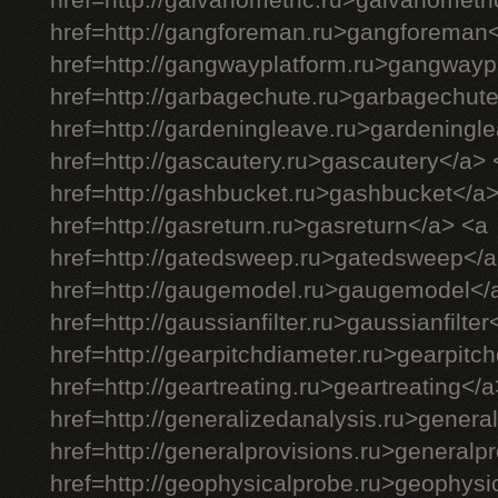
href=http://galvanometric.ru>galvanometr
href=http://gangforeman.ru>gangforeman
href=http://gangwayplatform.ru>gangwayp
href=http://garbagechute.ru>garbagechut
href=http://gardeningleave.ru>gardeningl
href=http://gascautery.ru>gascautery</a> 
href=http://gashbucket.ru>gashbucket</a
href=http://gasreturn.ru>gasreturn</a> <a
href=http://gatedsweep.ru>gatedsweep</a
href=http://gaugemodel.ru>gaugemodel</
href=http://gaussianfilter.ru>gaussianfilter
href=http://gearpitchdiameter.ru>gearpitc
href=http://geartreating.ru>geartreating</
href=http://generalizedanalysis.ru>genera
href=http://generalprovisions.ru>generalp
href=http://geophysicalprobe.ru>geophysi