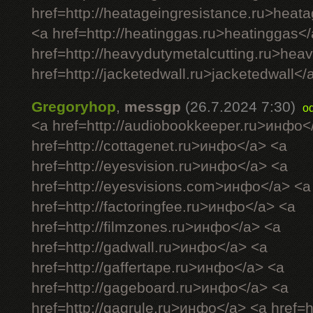
href=http://heatageingresistance.ru>heat
<a href=http://heatinggas.ru>heatinggas<
href=http://heavydutymetalcutting.ru>hea
href=http://jacketedwall.ru>jacketedwall</a
Gregoryhop
,
messgp
(26.7.2024 7:30)
o
<a href=http://audiobookkeeper.ru>инфо<
href=http://cottagenet.ru>инфо</a> <a
href=http://eyesvision.ru>инфо</a> <a
href=http://eyesvisions.com>инфо</a> <a
href=http://factoringfee.ru>инфо</a> <a
href=http://filmzones.ru>инфо</a> <a
href=http://gadwall.ru>инфо</a> <a
href=http://gaffertape.ru>инфо</a> <a
href=http://gageboard.ru>инфо</a> <a
href=http://gagrule.ru>инфо</a> <a href=h