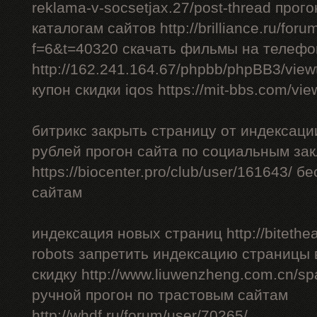
reklama-v-socsetjax.27/post-thread прог
каталогам сайтов http://brilliance.ru/foru
f=6&t=40320 скачать фильмы на телефо
http://162.241.164.67/phpbb/phpBB3/vie
купон скидки iqos https://mit-bbs.com/vi
битрикс закрыть страницу от индексации
рублей прогон сайта по социальным за
https://biocenter.pro/club/user/161643/ 
сайтам
индексация новых страниц http://bitethea
robots запретить индексацию страницы 
скидку http://www.liuwenzheng.com.cn/sp
ручной прогон по трастовым сайтам
http://whdf.ru/forum/user/70265/