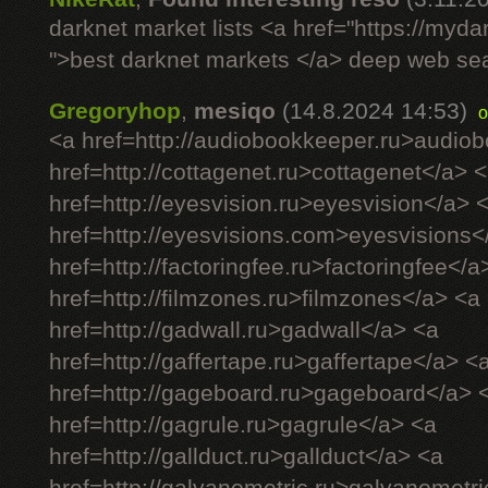
darknet market lists <a href="https://myd
">best darknet markets </a> deep web se
Gregoryhop
,
mesiqo
(14.8.2024 14:53)
o
<a href=http://audiobookkeeper.ru>audio
href=http://cottagenet.ru>cottagenet</a> 
href=http://eyesvision.ru>eyesvision</a> 
href=http://eyesvisions.com>eyesvisions<
href=http://factoringfee.ru>factoringfee</a
href=http://filmzones.ru>filmzones</a> <a
href=http://gadwall.ru>gadwall</a> <a
href=http://gaffertape.ru>gaffertape</a> <
href=http://gageboard.ru>gageboard</a> 
href=http://gagrule.ru>gagrule</a> <a
href=http://gallduct.ru>gallduct</a> <a