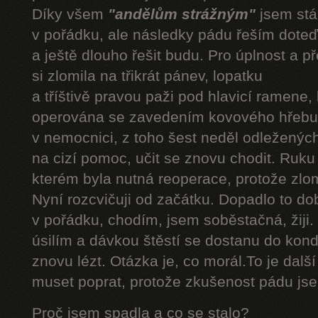
Díky všem
"andělům strážným"
jsem stál
v pořádku, ale následky pádu řeším doteď
a ještě dlouho řešit budu. Pro úplnost a 
si zlomila na třikrát pánev, lopatku
a tříštivě pravou paži pod hlavicí ramene,
operována se zavedením kovového hřebu.
v nemocnici, z toho šest neděl odleženýc
na cizí pomoc, učit se znovu chodit. Ruku
kterém byla nutná reoperace, protože zlom
Nyní rozcvičuji od začátku. Dopadlo to do
v pořádku, chodím, jsem soběstačná, žiji.
úsilím a dávkou štěstí se dostanu do kond
znovu lézt. Otázka je, co morál.To je dalš
muset poprat, protože zkušenost pádu jsem
Proč jsem spadla a co se stalo?