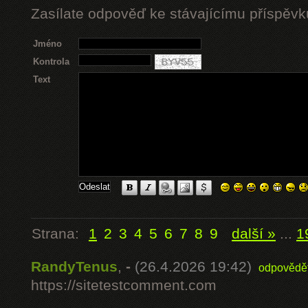
Zasílate odpověď ke stávajícímu příspěvk
Jméno
Kontrola
Text
Strana:
1
2
3
4
5
6
7
8
9
další »
...
1
RandyTenus
,
-
(26.4.2026 19:42)
odpovědě
https://sitetestcomment.com