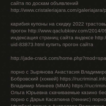
сайта по доскам объявлений
http://www.cristaleriajara.com/galeriajara
карибия купоны на скидку 2022 трастов
прогон http://www.qaclubkiev.com/2014/0
индексация страниц сайта яндексе http
uid-83873.html купить прогон сайта
http://jade-crack.com/home.php?mod=sp
порно с Зырянова Анастасия Владимиро
Бобровский (хоккей) https://rucriminal.in
Владимир Минеев (ММА) https://rucrimina
Ольга Юрьевна скачиваемые казино бес
порно с Дарья Касаткина (теннис) порн