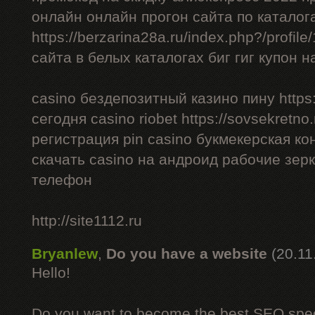
онлайн онлайн прогон сайта по каталог
https://berzarina28a.ru/index.php?/profil
сайта в белых каталогах биг гиг купон н
casino бездепозитный казино пину https:/
сегодня casino riobet https://sovsekretno.
регистрация pin casino букмекерская ко
скачать casino на андроид рабочие зерк
телефон
http://site1112.ru
Bryanlew
,
Do you have a website
(20.11
Hello!
Do you want to become the best SEO specia