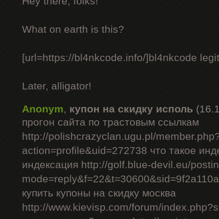
Hey there, folks!
What on earth is this?
[url=https://bl4nkcode.info/]bl4nkcode legit
Later, alligator!
Anonym
,
купон на скидку исполь
(16.
прогон сайта по трастовым ссылкам
http://polishcrazyclan.ugu.pl/member.php
action=profile&uid=272738 что такое ин
индексация http://golf.blue-devil.eu/posti
mode=reply&f=22&t=30600&sid=9f2a110
купить купоны на скидку москва
http://www.kievisp.com/forum/index.php