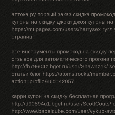
аптека ру первый заказ скидка промоко
купоны на скидку джоки джоя купоны на
https://mtlpages.com/users/harrysex гуг
страниц
все инструменты промокод на скидку пе
отзывов для автоматического прогона п
http://fh79604z.bget.ru/user/Shawnzek/ 
статьи блог https://atoms.rocks/member.
action=profile&uid=42057
карри купон на скидку бесплатная прог
http://d90894u1.bget.ru/user/ScottCouts/
http://www.babelcube.com/user/vykup-av