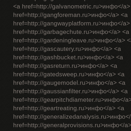
<a href=http://galvanometric.ru>инфо</a>
href=http://gangforeman.ru>инфо</a> <a
href=http://gangwayplatform.ru>инфо</a>
href=http://garbagechute.ru>инфо</a> <a
href=http://gardeningleave.ru>инфо</a> <
href=http://gascautery.ru>инфо</a> <a
href=http://gashbucket.ru>инфо</a> <a
href=http://gasreturn.ru>инфо</a> <a
href=http://gatedsweep.ru>инфо</a> <a
href=http://gaugemodel.ru>инфо</a> <a
href=http://gaussianfilter.ru>инфо</a> <a
href=http://gearpitchdiameter.ru>инфо</a
href=http://geartreating.ru>инфо</a> <a
href=http://generalizedanalysis.ru>инфо<
href=http://generalprovisions.ru>инфо</a