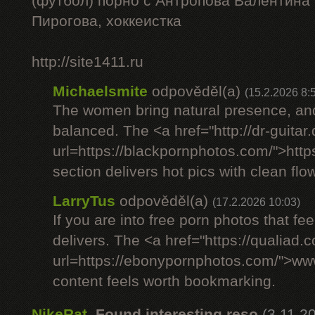
(футбол) порно с Антропова Валентина
Пирогова, хоккеистка
http://site1411.ru
Michaelsmite
odpověděl(a)
(15.2.2026 8:
The women bring natural presence, and
balanced. The <a href="http://dr-guitar
url=https://blackpornphotos.com/">htt
section delivers hot pics with clean flow
LarryTus
odpověděl(a)
(17.2.2026 10:03)
If you are into free porn photos that fee
delivers. The <a href="https://qualiad.
url=https://ebonypornphotos.com/">w
content feels worth bookmarking.
NikeRat
,
Found interesting reso
(3.11.2