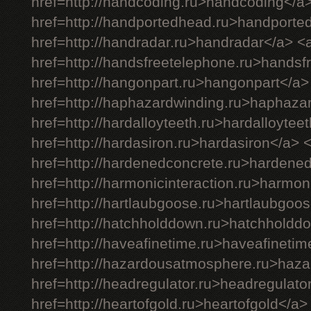
href=http://handcoding.ru>handcoding</a
href=http://handportedhead.ru>handporte
href=http://handradar.ru>handradar</a> <
href=http://handsfreetelephone.ru>handsf
href=http://hangonpart.ru>hangonpart</a>
href=http://haphazardwinding.ru>haphaza
href=http://hardalloyteeth.ru>hardalloytee
href=http://hardasiron.ru>hardasiron</a> 
href=http://hardenedconcrete.ru>hardene
href=http://harmonicinteraction.ru>harmon
href=http://hartlaubgoose.ru>hartlaubgoo
href=http://hatchholddown.ru>hatchholdd
href=http://haveafinetime.ru>haveafineti
href=http://hazardousatmosphere.ru>haz
href=http://headregulator.ru>headregulato
href=http://heartofgold.ru>heartofgold</a>