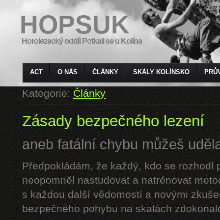
HOPSUK
Horolezecký oddíl Potkali se u Kolína
ACT
O NÁS
ČLÁNKY
SKÁLY KOLÍNSKO
PRŮ
Kategorie:
Články
Zásady bezpečného lezení
aneb fatální chybu můžeš udělat
Předpokládám, že každý, kdo se rozhodl p
neopomněl nastudovat a natrénovat metod
s každou další vědomostí a novými zkuše
bezpečného pohybu na skalách zdokonalo