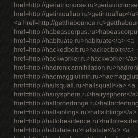
href=http://geriatricnurse.ru>geriatricnurs
href=http://getintoaflap.ru>getintoaflap</a
<a href=http://getthebounce.ru>getthebo
href=http://habeascorpus.ru>habeascorpu
href=http://habituate.ru>habituate</a> <a
href=http://hackedbolt.ru>hackedbolt</a> 
href=http://hackworker.ru>hackworker</a>
href=http://hadronicannihilation.ru>hadron
href=http://haemagglutinin.ru>haemagglut
href=http://hailsquall.ru>hailsquall</a> <a
href=http://hairysphere.ru>hairysphere</a
href=http://halforderfringe.ru>halforderfri
href=http://halfsiblings.ru>halfsiblings</a>
href=http://hallofresidence.ru>hallofresid
href=http://haltstate.ru>haltstate</a> <a