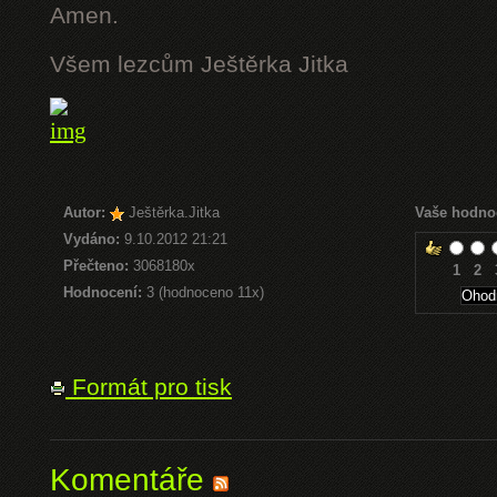
Amen.
Všem lezcům Ještěrka Jitka
Autor:
Ještěrka.Jitka
Vaše hodno
Vydáno:
9.10.2012 21:21
Přečteno:
3068180x
1
2
Hodnocení:
3 (hodnoceno 11x)
Formát pro tisk
Komentáře