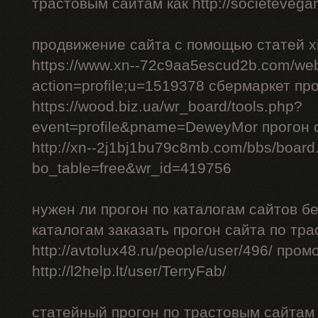
трастовым сайтам как http://societevegan
продвижение сайта с помощью статей xi
https://www.xn--72c9aa5escud2b.com/we
action=profile;u=1519378 сбермаркет пр
https://wood.biz.ua/wr_board/tools.php?
event=profile&pname=DeweyMor прогон
http://xn--2j1bj1bu79c8mb.com/bbs/board
bo_table=free&wr_id=419756
нужен ли прогон по каталогам сайтов б
каталогам заказать прогон сайта по тр
http://avtolux48.ru/people/user/496/ про
http://l2help.lt/user/TerryFab/
статейный прогон по трастовым сайтам