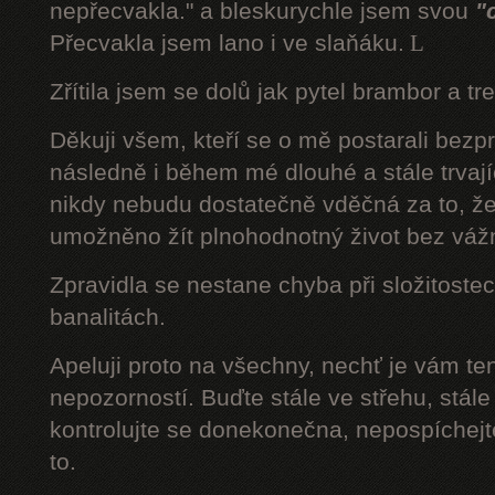
nepřecvakla." a bleskurychle jsem svou
"
Přecvakla jsem lano i ve slaňáku.
L
Zřítila jsem se dolů jak pytel brambor a tr
Děkuji všem, kteří se o mě postarali bezp
následně i během mé dlouhé a stále trvaj
nikdy nebudu dostatečně vděčná za to, že
umožněno žít plnohodnotný život bez váž
Zpravidla se nestane chyba při složitostec
banalitách.
Apeluji proto na všechny, nechť je vám t
nepozorností. Buďte stále ve střehu, stále 
kontrolujte se donekonečna, nepospíchejte
to.