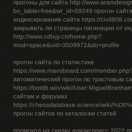
прогоны для сайта http://www.aramdesign
bo_table=free&wr_id=59249 прогон сайт
индексирование сайта https://civil808.c
закрывать ли страницы пагинации от и
http://www.cdlxjy.cn/home.php?
mod=space&uid=3509972&do=profile
прогон сайта по статистике
https://www.mavsboard.com/member.php?
автоматический прогон по трастовым с
https://botdb.win/wiki/User:MiguelBranh
сайтам и форумах
https://chessdatabase.scienc
прогон сайтов по каталогам статей
промокод на скидку алиэкспресс 2022 п