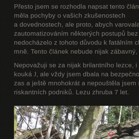
Přesto jsem se rozhodla napsat tento člán
měla pochyby o vašich zkušenostech
a dovednostech, ale proto, abych varoval
zautomatizováním některých postupů bez 
nedocházelo z tohoto důvodu k fatálním ch
mně. Tento článek nebude nijak zábavný, a
Nepovažuji se za nijak brilantního lezce, i
kouká
J
, ale vždy jsem dbala na bezpečnos
zas a ještě mnohokrát a nepouštěla jsem s
riskantních podniků. Lezu zhruba 7 let.