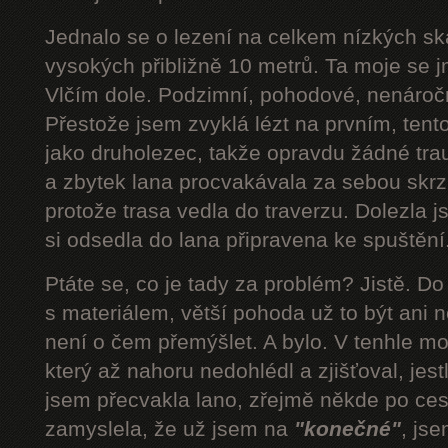
Jednalo se o lezení na celkem nízkých s
vysokých přibližně 10 metrů. Ta moje se 
Vlčím dole. Podzimní, pohodové, nenároč
Přestože jsem zvyklá lézt na prvním, tent
jako druholezec, takže opravdu žádné tra
a zbytek lana procvakávala za sebou skrz 
protože trasa vedla do traverzu. Dolezla 
si odsedla do lana připravena ke spuštění.
Ptáte se, co je tady za problém? Jistě. D
s materiálem, větší pohoda už to být ani n
není o čem přemýšlet. A bylo. V tenhle mom
který až nahoru nedohlédl a zjišťoval, jestli
jsem přecvakla lano, zřejmě někde po cest
zamyslela, že už jsem na
"konečné"
, js