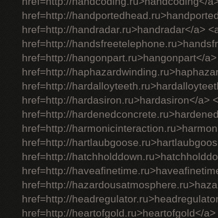
href=http://handcoding.ru>handcoding</a
href=http://handportedhead.ru>handporte
href=http://handradar.ru>handradar</a> <
href=http://handsfreetelephone.ru>handsf
href=http://hangonpart.ru>hangonpart</a>
href=http://haphazardwinding.ru>haphaza
href=http://hardalloyteeth.ru>hardalloytee
href=http://hardasiron.ru>hardasiron</a> 
href=http://hardenedconcrete.ru>hardene
href=http://harmonicinteraction.ru>harmon
href=http://hartlaubgoose.ru>hartlaubgoo
href=http://hatchholddown.ru>hatchholdd
href=http://haveafinetime.ru>haveafineti
href=http://hazardousatmosphere.ru>haz
href=http://headregulator.ru>headregulato
href=http://heartofgold.ru>heartofgold</a>