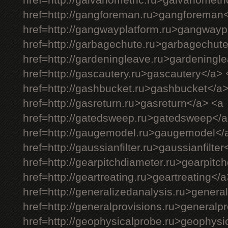
href=http://galvanometric.ru>galvanometr
href=http://gangforeman.ru>gangforeman
href=http://gangwayplatform.ru>gangwayp
href=http://garbagechute.ru>garbagechut
href=http://gardeningleave.ru>gardeningl
href=http://gascautery.ru>gascautery</a> 
href=http://gashbucket.ru>gashbucket</a
href=http://gasreturn.ru>gasreturn</a> <a
href=http://gatedsweep.ru>gatedsweep</a
href=http://gaugemodel.ru>gaugemodel</
href=http://gaussianfilter.ru>gaussianfilter
href=http://gearpitchdiameter.ru>gearpitc
href=http://geartreating.ru>geartreating</
href=http://generalizedanalysis.ru>genera
href=http://generalprovisions.ru>generalp
href=http://geophysicalprobe.ru>geophysi