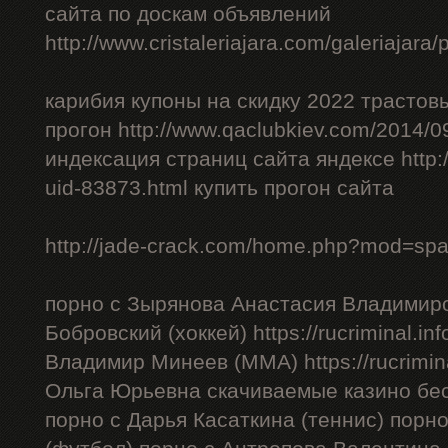
сайта по доскам объявлений
http://www.cristaleriajara.com/galeriajara
карибия купоны на скидку 2022 трастов
прогон http://www.qaclubkiev.com/2014/0
индексация страниц сайта яндексе http
uid-83873.html купить прогон сайта
http://jade-crack.com/home.php?mod=sp
порно с Зырянова Анастасия Владимиро
Бобровский (хоккей) https://rucriminal.in
Владимир Минеев (ММА) https://rucrimina
Ольга Юрьевна скачиваемые казино бес
порно с Дарья Касаткина (теннис) порн