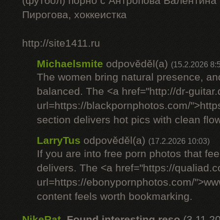
(футбол) порно с Антропова Валентина
Пирогова, хоккеистка
http://site1411.ru
Michaelsmite
odpověděl(a)
(15.2.2026 8:
The women bring natural presence, and
balanced. The <a href="http://dr-guitar
url=https://blackpornphotos.com/">htt
section delivers hot pics with clean flow
LarryTus
odpověděl(a)
(17.2.2026 10:03)
If you are into free porn photos that fee
delivers. The <a href="https://qualiad.
url=https://ebonypornphotos.com/">w
content feels worth bookmarking.
NikeRat
,
Found interesting reso
(3.11.2