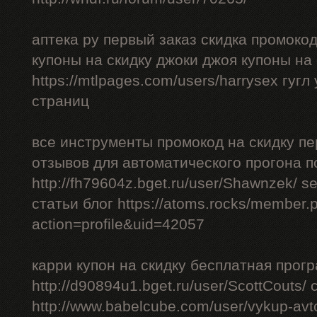
аптека ру первый заказ скидка промоко
купоны на скидку джоки джоя купоны на
https://mtlpages.com/users/harrysex гуг
страниц
все инструменты промокод на скидку пе
отзывов для автоматического прогона п
http://fh79604z.bget.ru/user/Shawnzek/ 
статьи блог https://atoms.rocks/member.
action=profile&uid=42057
карри купон на скидку бесплатная прог
http://d90894u1.bget.ru/user/ScottCouts/
http://www.babelcube.com/user/vykup-av