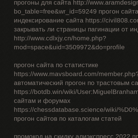
прогоны для сайта http://www.aramdesign
bo_table=free&wr_id=59249 прогон сайт
индексирование сайта https://civil808.c
закрывать ли страницы пагинации от и
http://www.cdlxjy.cn/home.php?
mod=space&uid=3509972&do=profile
прогон сайта по статистике
https://www.mavsboard.com/member.php?
автоматический прогон по трастовым с
https://botdb.win/wiki/User:MiguelBranh
сайтам и форумах
https://chessdatabase.scienc
прогон сайтов по каталогам статей
промокод на скидку алиэкспресс 2022 п