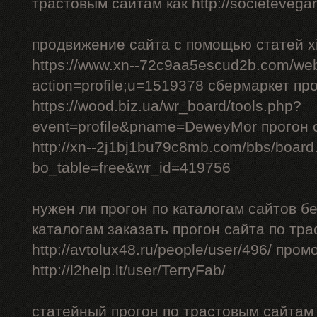
трастовым сайтам как http://societevegan
продвижение сайта с помощью статей xi
https://www.xn--72c9aa5escud2b.com/we
action=profile;u=1519378 сбермаркет пр
https://wood.biz.ua/wr_board/tools.php?
event=profile&pname=DeweyMor прогон
http://xn--2j1bj1bu79c8mb.com/bbs/board
bo_table=free&wr_id=419756
нужен ли прогон по каталогам сайтов б
каталогам заказать прогон сайта по тр
http://avtolux48.ru/people/user/496/ про
http://l2help.lt/user/TerryFab/
статейный прогон по трастовым сайтам