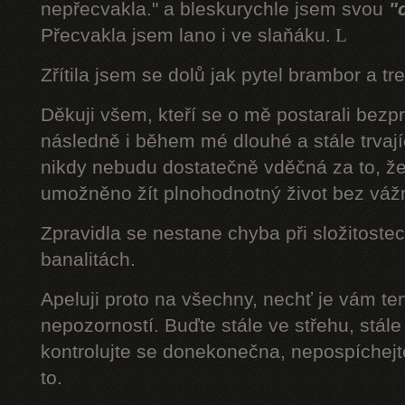
nepřecvakla." a bleskurychle jsem svou
"
Přecvakla jsem lano i ve slaňáku.
L
Zřítila jsem se dolů jak pytel brambor a tr
Děkuji všem, kteří se o mě postarali bezp
následně i během mé dlouhé a stále trvaj
nikdy nebudu dostatečně vděčná za to, že
umožněno žít plnohodnotný život bez váž
Zpravidla se nestane chyba při složitostec
banalitách.
Apeluji proto na všechny, nechť je vám t
nepozorností. Buďte stále ve střehu, stále 
kontrolujte se donekonečna, nepospíchejte
to.