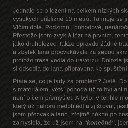
Jednalo se o lezení na celkem nízkých s
vysokých přibližně 10 metrů. Ta moje se 
Vlčím dole. Podzimní, pohodové, nenároč
Přestože jsem zvyklá lézt na prvním, tent
jako druholezec, takže opravdu žádné tra
a zbytek lana procvakávala za sebou skrz 
protože trasa vedla do traverzu. Dolezla 
si odsedla do lana připravena ke spuštění.
Ptáte se, co je tady za problém? Jistě. D
s materiálem, větší pohoda už to být ani n
není o čem přemýšlet. A bylo. V tenhle mom
který až nahoru nedohlédl a zjišťoval, jestli
jsem přecvakla lano, zřejmě někde po cest
zamyslela, že už jsem na
"konečné"
, js