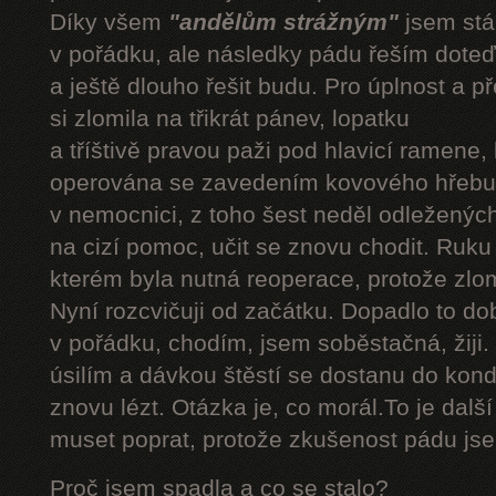
Díky všem
"andělům strážným"
jsem stál
v pořádku, ale následky pádu řeším doteď
a ještě dlouho řešit budu. Pro úplnost a 
si zlomila na třikrát pánev, lopatku
a tříštivě pravou paži pod hlavicí ramene,
operována se zavedením kovového hřebu.
v nemocnici, z toho šest neděl odleženýc
na cizí pomoc, učit se znovu chodit. Ruku
kterém byla nutná reoperace, protože zlom
Nyní rozcvičuji od začátku. Dopadlo to do
v pořádku, chodím, jsem soběstačná, žiji.
úsilím a dávkou štěstí se dostanu do kond
znovu lézt. Otázka je, co morál.To je dalš
muset poprat, protože zkušenost pádu jsem
Proč jsem spadla a co se stalo?