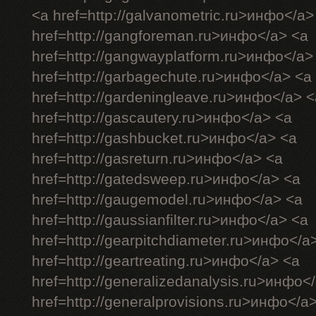
<a href=http://galvanometric.ru>инфо</a>
href=http://gangforeman.ru>инфо</a> <a
href=http://gangwayplatform.ru>инфо</a>
href=http://garbagechute.ru>инфо</a> <a
href=http://gardeningleave.ru>инфо</a> <
href=http://gascautery.ru>инфо</a> <a
href=http://gashbucket.ru>инфо</a> <a
href=http://gasreturn.ru>инфо</a> <a
href=http://gatedsweep.ru>инфо</a> <a
href=http://gaugemodel.ru>инфо</a> <a
href=http://gaussianfilter.ru>инфо</a> <a
href=http://gearpitchdiameter.ru>инфо</a
href=http://geartreating.ru>инфо</a> <a
href=http://generalizedanalysis.ru>инфо<
href=http://generalprovisions.ru>инфо</a