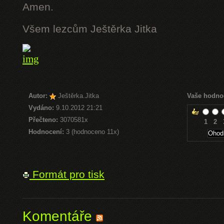
Amen.
Všem lezcům Ještěrka Jitka
Autor:
Ještěrka.Jitka
Vaše hodno
Vydáno:
9.10.2012 21:21
Přečteno:
3070581x
1
2
Hodnocení:
3 (hodnoceno 11x)
Formát pro tisk
Komentáře