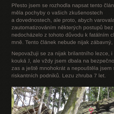
Přesto jsem se rozhodla napsat tento člán
měla pochyby o vašich zkušenostech
a dovednostech, ale proto, abych varoval
zautomatizováním některých postupů bez 
nedocházelo z tohoto důvodu k fatálním ch
mně. Tento článek nebude nijak zábavný, a
Nepovažuji se za nijak brilantního lezce, i
kouká
J
, ale vždy jsem dbala na bezpečnos
zas a ještě mnohokrát a nepouštěla jsem s
riskantních podniků. Lezu zhruba 7 let.