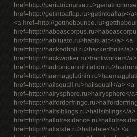
href=http://geriatricnurse.ru>geriatricnurs
href=http://getintoaflap.ru>getintoaflap</a
<a href=http://getthebounce.ru>getthebo
href=http://habeascorpus.ru>habeascorpu
href=http://habituate.ru>habituate</a> <a
href=http://hackedbolt.ru>hackedbolt</a> 
href=http://hackworker.ru>hackworker</a>
href=http://hadronicannihilation.ru>hadron
href=http://haemagglutinin.ru>haemagglut
href=http://hailsquall.ru>hailsquall</a> <a
href=http://hairysphere.ru>hairysphere</a
href=http://halforderfringe.ru>halforderfri
href=http://halfsiblings.ru>halfsiblings</a>
href=http://hallofresidence.ru>hallofresid
href=http://haltstate.ru>haltstate</a> <a