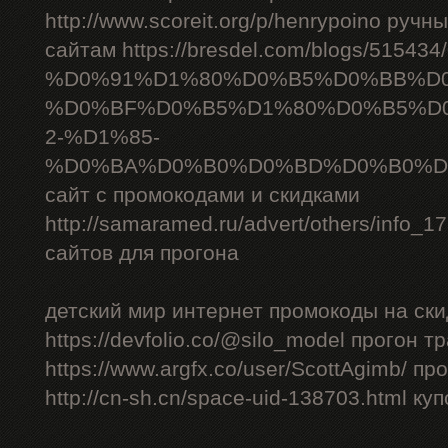
http://www.scoreit.org/p/henrypoino руч
сайтам https://bresdel.com/blogs/51543
%D0%91%D1%80%D0%B5%D0%BB%D
%D0%BF%D0%B5%D1%80%D0%B5%D
2-%D1%85-
%D0%BA%D0%B0%D0%BD%D0%B0%D
сайт с промокодами и скидками
http://samaramed.ru/advert/others/info_
сайтов для прогона
детский мир интернет промокоды на ски
https://devfolio.co/@silo_model прогон 
https://www.argfx.co/user/ScottAgimb/ п
http://cn-sh.cn/space-uid-138703.html ку