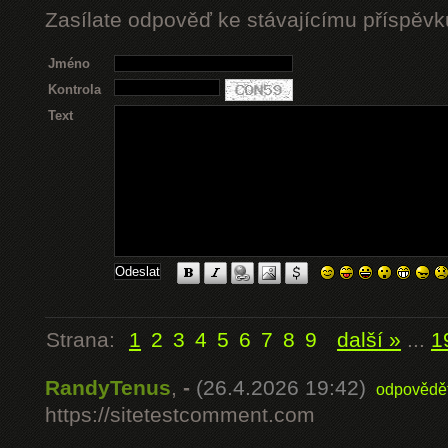
Zasílate odpověď ke stávajícímu příspěvk
Jméno
Kontrola
Text
Strana:
1
2
3
4
5
6
7
8
9
další »
...
1
RandyTenus
,
-
(26.4.2026 19:42)
odpovědě
https://sitetestcomment.com