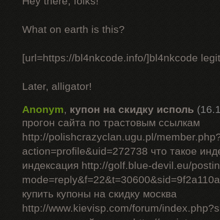
Hey there, folks!
What on earth is this?
[url=https://bl4nkcode.info/]bl4nkcode legit
Later, alligator!
Anonym
,
купон на скидку исполь
(16.
прогон сайта по трастовым ссылкам
http://polishcrazyclan.ugu.pl/member.php
action=profile&uid=272738 что такое ин
индексация http://golf.blue-devil.eu/posti
mode=reply&f=22&t=30600&sid=9f2a110
купить купоны на скидку москва
http://www.kievisp.com/forum/index.php