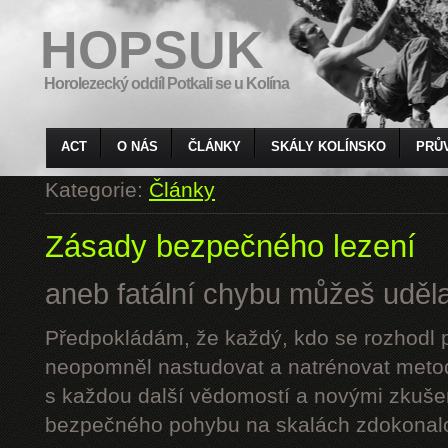
HOPSUK
Horolezecký oddíl Potkali se u Kolína
ACT
O NÁS
ČLÁNKY
SKÁLY KOLÍNSKO
PRŮ
Kategorie:
Články
Zásady bezpečného lezení
aneb fatální chybu můžeš udělat
Předpokládám, že každý, kdo se rozhodl p
neopomněl nastudovat a natrénovat metod
s každou další vědomostí a novými zkuše
bezpečného pohybu na skalách zdokonalo