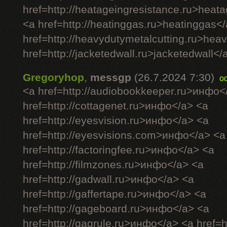
href=http://heatageingresistance.ru>heat
<a href=http://heatinggas.ru>heatinggas<
href=http://heavydutymetalcutting.ru>hea
href=http://jacketedwall.ru>jacketedwall</a
Gregoryhop
,
messgp
(26.7.2024 7:30)
o
<a href=http://audiobookkeeper.ru>инфо<
href=http://cottagenet.ru>инфо</a> <a
href=http://eyesvision.ru>инфо</a> <a
href=http://eyesvisions.com>инфо</a> <a
href=http://factoringfee.ru>инфо</a> <a
href=http://filmzones.ru>инфо</a> <a
href=http://gadwall.ru>инфо</a> <a
href=http://gaffertape.ru>инфо</a> <a
href=http://gageboard.ru>инфо</a> <a
href=http://gagrule.ru>инфо</a> <a href=h