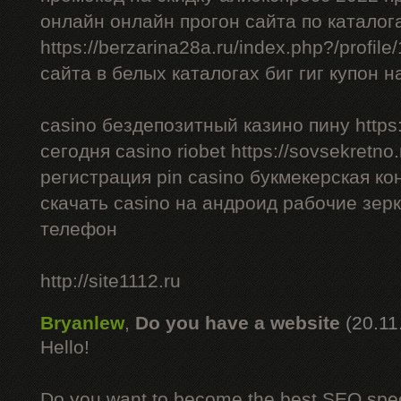
онлайн онлайн прогон сайта по каталог
https://berzarina28a.ru/index.php?/profil
сайта в белых каталогах биг гиг купон н
casino бездепозитный казино пину https:/
сегодня casino riobet https://sovsekretno.
регистрация pin casino букмекерская ко
скачать casino на андроид рабочие зерк
телефон
http://site1112.ru
Bryanlew
,
Do you have a website
(20.11
Hello!
Do you want to become the best SEO specia