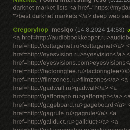
darknet market lists <a href="https://myd
">best darknet markets </a> deep web se
Gregoryhop
,
mesiqo
(14.8.2024 14:53)
o
<a href=http://audiobookkeeper.ru>audio
href=http://cottagenet.ru>cottagenet</a> 
href=http://eyesvision.ru>eyesvision</a> 
href=http://eyesvisions.com>eyesvisions<
href=http://factoringfee.ru>factoringfee</a
href=http://filmzones.ru>filmzones</a> <a
href=http://gadwall.ru>gadwall</a> <a
href=http://gaffertape.ru>gaffertape</a> <
href=http://gageboard.ru>gageboard</a> 
href=http://gagrule.ru>gagrule</a> <a
href=http://gallduct.ru>gallduct</a> <a