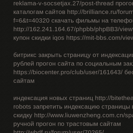
reklama-v-socsetjax.27/post-thread прог
каталогам сайтов http://brilliance.ru/foru
f=6&t=40320 скачать фильмы на телефо
http://162.241.164.67/phpbb/phpBB3/vie
купон скидки iqos https://mit-bbs.com/vi
битрикс закрыть страницу от индексации
рублей прогон сайта по социальным за
https://biocenter.pro/club/user/161643/ 
сайтам
индексация новых страниц http://bitethea
robots запретить индексацию страницы 
скидку http://www.liuwenzheng.com.cn/sp
ручной прогон по трастовым сайтам
http://whdf.ru/forum/user/70265/