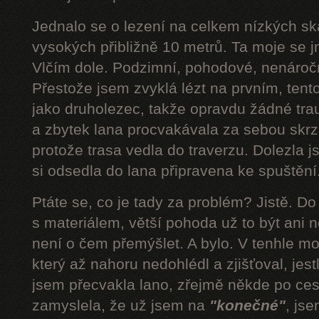
Jednalo se o lezení na celkem nízkých s
vysokých přibližně 10 metrů. Ta moje se 
Vlčím dole. Podzimní, pohodové, nenároč
Přestože jsem zvyklá lézt na prvním, tent
jako druholezec, takže opravdu žádné tra
a zbytek lana procvakávala za sebou skrz 
protože trasa vedla do traverzu. Dolezla 
si odsedla do lana připravena ke spuštění.
Ptáte se, co je tady za problém? Jistě. D
s materiálem, větší pohoda už to být ani n
není o čem přemýšlet. A bylo. V tenhle mom
který až nahoru nedohlédl a zjišťoval, jestli
jsem přecvakla lano, zřejmě někde po cest
zamyslela, že už jsem na
"konečné"
, js