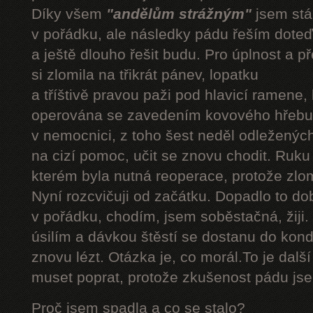
Díky všem
"andělům strážným"
jsem stál
v pořádku, ale následky pádu řeším doteď
a ještě dlouho řešit budu. Pro úplnost a 
si zlomila na třikrát pánev, lopatku
a tříštivě pravou paži pod hlavicí ramene,
operována se zavedením kovového hřebu.
v nemocnici, z toho šest neděl odleženýc
na cizí pomoc, učit se znovu chodit. Ruku
kterém byla nutná reoperace, protože zlom
Nyní rozcvičuji od začátku. Dopadlo to do
v pořádku, chodím, jsem soběstačná, žiji.
úsilím a dávkou štěstí se dostanu do kond
znovu lézt. Otázka je, co morál.To je dalš
muset poprat, protože zkušenost pádu jsem
Proč jsem spadla a co se stalo?