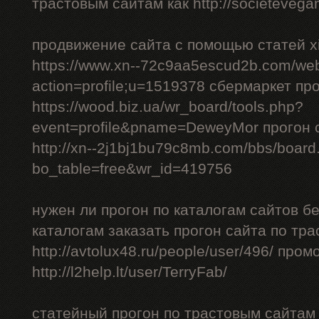
трастовым сайтам как http://societevegan
продвижение сайта с помощью статей xi
https://www.xn--72c9aa5escud2b.com/we
action=profile;u=1519378 сбермаркет пр
https://wood.biz.ua/wr_board/tools.php?
event=profile&pname=DeweyMor прогон
http://xn--2j1bj1bu79c8mb.com/bbs/board
bo_table=free&wr_id=419756
нужен ли прогон по каталогам сайтов б
каталогам заказать прогон сайта по тр
http://avtolux48.ru/people/user/496/ про
http://l2help.lt/user/TerryFab/
статейный прогон по трастовым сайтам