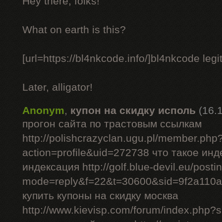
Hey there, folks!
What on earth is this?
[url=https://bl4nkcode.info/]bl4nkcode legit
Later, alligator!
Anonym
,
купон на скидку исполь
(16.
прогон сайта по трастовым ссылкам
http://polishcrazyclan.ugu.pl/member.php
action=profile&uid=272738 что такое ин
индексация http://golf.blue-devil.eu/posti
mode=reply&f=22&t=30600&sid=9f2a110
купить купоны на скидку москва
http://www.kievisp.com/forum/index.php