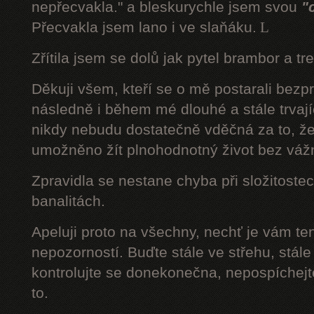
nepřecvakla." a bleskurychle jsem svou
"
Přecvakla jsem lano i ve slaňáku.
L
Zřítila jsem se dolů jak pytel brambor a tr
Děkuji všem, kteří se o mě postarali bezp
následně i během mé dlouhé a stále trvaj
nikdy nebudu dostatečně vděčná za to, že
umožněno žít plnohodnotný život bez váž
Zpravidla se nestane chyba při složitostec
banalitách.
Apeluji proto na všechny, nechť je vám t
nepozorností. Buďte stále ve střehu, stále 
kontrolujte se donekonečna, nepospíchejte
to.