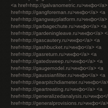
<a href=http://galvanometric.ru>инфо</a>
href=http://gangforeman.ru>инфо</a> <a
href=http://gangwayplatform.ru>инфо</a>
href=http://garbagechute.ru>инфо</a> <a
href=http://gardeningleave.ru>инфо</a> <
href=http://gascautery.ru>инфо</a> <a
href=http://gashbucket.ru>инфо</a> <a
href=http://gasreturn.ru>инфо</a> <a
href=http://gatedsweep.ru>инфо</a> <a
href=http://gaugemodel.ru>инфо</a> <a
href=http://gaussianfilter.ru>инфо</a> <a
href=http://gearpitchdiameter.ru>инфо</a
href=http://geartreating.ru>инфо</a> <a
href=http://generalizedanalysis.ru>инфо<
href=http://generalprovisions.ru>инфо</a