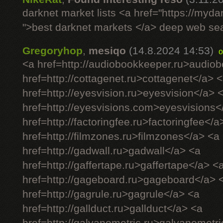
darknet market lists <a href="https://myd
">best darknet markets </a> deep web se
Gregoryhop
,
mesiqo
(14.8.2024 14:53)
o
<a href=http://audiobookkeeper.ru>audio
href=http://cottagenet.ru>cottagenet</a> 
href=http://eyesvision.ru>eyesvision</a> 
href=http://eyesvisions.com>eyesvisions<
href=http://factoringfee.ru>factoringfee</a
href=http://filmzones.ru>filmzones</a> <a
href=http://gadwall.ru>gadwall</a> <a
href=http://gaffertape.ru>gaffertape</a> <
href=http://gageboard.ru>gageboard</a> 
href=http://gagrule.ru>gagrule</a> <a
href=http://gallduct.ru>gallduct</a> <a