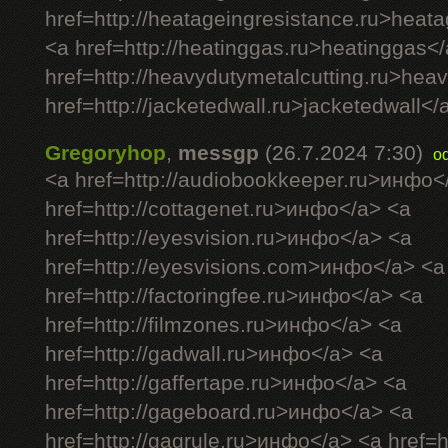
href=http://heatageingresistance.ru>heat
<a href=http://heatinggas.ru>heatinggas<
href=http://heavydutymetalcutting.ru>hea
href=http://jacketedwall.ru>jacketedwall</a
Gregoryhop
,
messgp
(26.7.2024 7:30)
o
<a href=http://audiobookkeeper.ru>инфо<
href=http://cottagenet.ru>инфо</a> <a
href=http://eyesvision.ru>инфо</a> <a
href=http://eyesvisions.com>инфо</a> <a
href=http://factoringfee.ru>инфо</a> <a
href=http://filmzones.ru>инфо</a> <a
href=http://gadwall.ru>инфо</a> <a
href=http://gaffertape.ru>инфо</a> <a
href=http://gageboard.ru>инфо</a> <a
href=http://gagrule.ru>инфо</a> <a href=h