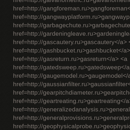
href=http://galvanometric.ru>galvanometr
href=http://gangforeman.ru>gangforeman
href=http://gangwayplatform.ru>gangwayp
href=http://garbagechute.ru>garbagechut
href=http://gardeningleave.ru>gardeningl
href=http://gascautery.ru>gascautery</a> 
href=http://gashbucket.ru>gashbucket</a
href=http://gasreturn.ru>gasreturn</a> <a
href=http://gatedsweep.ru>gatedsweep</a
href=http://gaugemodel.ru>gaugemodel</
href=http://gaussianfilter.ru>gaussianfilter
href=http://gearpitchdiameter.ru>gearpitc
href=http://geartreating.ru>geartreating</
href=http://generalizedanalysis.ru>genera
href=http://generalprovisions.ru>generalp
href=http://geophysicalprobe.ru>geophysi