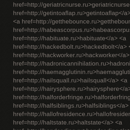
href=http://geriatricnurse.ru>geriatricnurs
href=http://getintoaflap.ru>getintoaflap</a
<a href=http://getthebounce.ru>getthebo
href=http://habeascorpus.ru>habeascorpu
href=http://habituate.ru>habituate</a> <a
href=http://hackedbolt.ru>hackedbolt</a> 
href=http://hackworker.ru>hackworker</a>
href=http://hadronicannihilation.ru>hadron
href=http://haemagglutinin.ru>haemagglut
href=http://hailsquall.ru>hailsquall</a> <a
href=http://hairysphere.ru>hairysphere</a
href=http://halforderfringe.ru>halforderfri
href=http://halfsiblings.ru>halfsiblings</a>
href=http://hallofresidence.ru>hallofresid
href=http://haltstate.ru>haltstate</a> <a