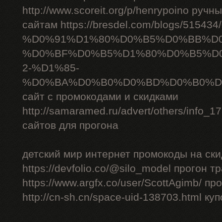
http://www.scoreit.org/p/henrypoino руч
сайтам https://bresdel.com/blogs/51543
%D0%91%D1%80%D0%B5%D0%BB%D
%D0%BF%D0%B5%D1%80%D0%B5%D
2-%D1%85-
%D0%BA%D0%B0%D0%BD%D0%B0%D
сайт с промокодами и скидками
http://samaramed.ru/advert/others/info_
сайтов для прогона
детский мир интернет промокоды на ски
https://devfolio.co/@silo_model прогон 
https://www.argfx.co/user/ScottAgimb/ п
http://cn-sh.cn/space-uid-138703.html ку