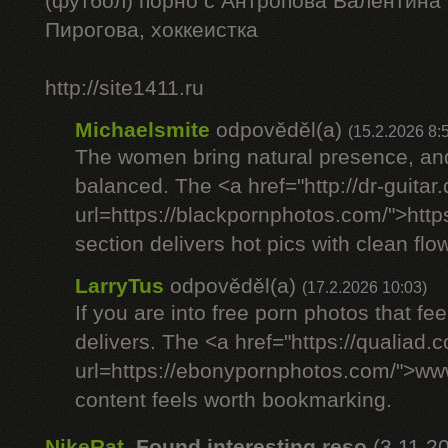
(футбол) порно с Антропова Валентина
Пирогова, хоккеистка
http://site1411.ru
Michaelsmite
odpověděl(a)
(15.2.2026 8:
The women bring natural presence, and
balanced. The <a href="http://dr-guitar
url=https://blackpornphotos.com/">htt
section delivers hot pics with clean flow
LarryTus
odpověděl(a)
(17.2.2026 10:03)
If you are into free porn photos that fee
delivers. The <a href="https://qualiad.
url=https://ebonypornphotos.com/">w
content feels worth bookmarking.
NikeRat
,
Found interesting reso
(3.11.2