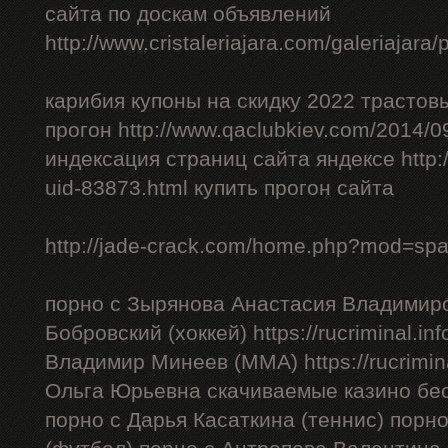
сайта по доскам объявлений
http://www.cristaleriajara.com/galeriajara
карибия купоны на скидку 2022 трастов
прогон http://www.qaclubkiev.com/2014/0
индексация страниц сайта яндексе http
uid-83873.html купить прогон сайта
http://jade-crack.com/home.php?mod=sp
порно с Зырянова Анастасия Владимиро
Бобровский (хоккей) https://rucriminal.in
Владимир Минеев (ММА) https://rucrimina
Ольга Юрьевна скачиваемые казино бес
порно с Дарья Касаткина (теннис) порн