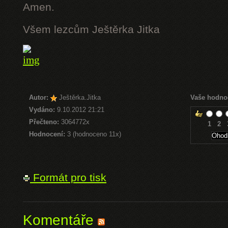
Amen.
Všem lezcům Ještěrka Jitka
Autor:
Ještěrka.Jitka
Vaše hodno
Vydáno:
9.10.2012 21:21
Přečteno:
3064772x
1
2
Hodnocení:
3 (hodnoceno 11x)
Formát pro tisk
Komentáře