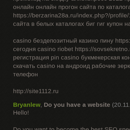
онлайн онлайн прогон сайта по каталог
https://berzarina28a.ru/index.php?/profil
сайта в белых каталогах биг гиг купон н
casino бездепозитный казино пину https:/
сегодня casino riobet https://sovsekretno.
регистрация pin casino букмекерская ко
скачать casino на андроид рабочие зерк
телефон
http://site1112.ru
Bryanlew
,
Do you have a website
(20.11
Hello!
Do you want to become the best SEO specia