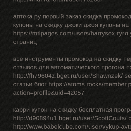
аптека ру первый заказ скидка промоко
купоны на скидку джоки джоя купоны на
https://mtlpages.com/users/harrysex гуг
страниц
все инструменты промокод на скидку пе
отзывов для автоматического прогона п
http://fh79604z.bget.ru/user/Shawnzek/ 
статьи блог https://atoms.rocks/member.
action=profile&uid=42057
карри купон на скидку бесплатная прог
http://d90894u1.bget.ru/user/ScottCouts/
http://www.babelcube.com/user/vykup-av