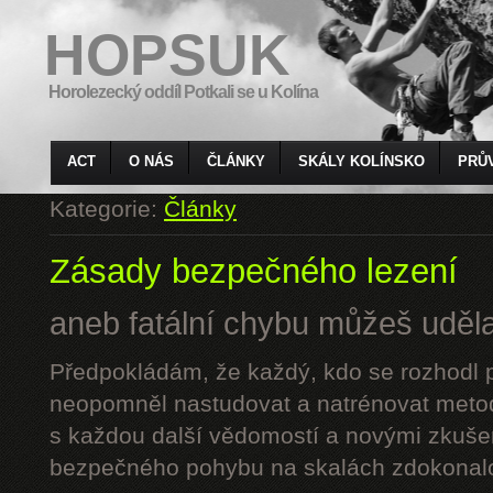
HOPSUK
Horolezecký oddíl Potkali se u Kolína
ACT
O NÁS
ČLÁNKY
SKÁLY KOLÍNSKO
PRŮ
Kategorie:
Články
Zásady bezpečného lezení
aneb fatální chybu můžeš udělat
Předpokládám, že každý, kdo se rozhodl p
neopomněl nastudovat a natrénovat metod
s každou další vědomostí a novými zkuše
bezpečného pohybu na skalách zdokonalo