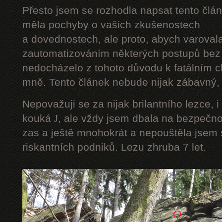
Přesto jsem se rozhodla napsat tento člán
měla pochyby o vašich zkušenostech
a dovednostech, ale proto, abych varoval
zautomatizováním některých postupů bez 
nedocházelo z tohoto důvodu k fatálním ch
mně. Tento článek nebude nijak zábavný, a
Nepovažuji se za nijak brilantního lezce, i
kouká
J
, ale vždy jsem dbala na bezpečnos
zas a ještě mnohokrát a nepouštěla jsem s
riskantních podniků. Lezu zhruba 7 let.