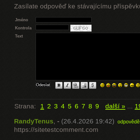
Zasílate odpověď ke stávajícímu příspěvk
Jméno
Kontrola
Text
Strana:
1
2
3
4
5
6
7
8
9
další »
...
1
RandyTenus
,
-
(26.4.2026 19:42)
odpovědě
https://sitetestcomment.com