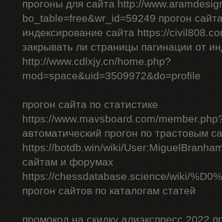
прогоны для сайта http://www.aramdesign
bo_table=free&wr_id=59249 прогон сайт
индексирование сайта https://civil808.c
закрывать ли страницы пагинации от и
http://www.cdlxjy.cn/home.php?
mod=space&uid=3509972&do=profile
прогон сайта по статистике
https://www.mavsboard.com/member.php?
автоматический прогон по трастовым с
https://botdb.win/wiki/User:MiguelBranh
сайтам и форумах
https://chessdatabase.scienc
прогон сайтов по каталогам статей
промокод на скидку алиэкспресс 2022 п