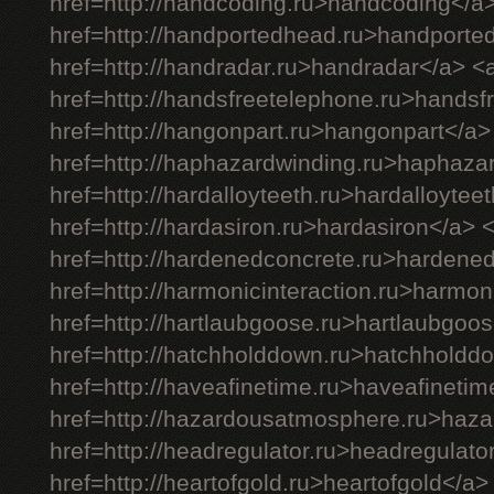
href=http://handcoding.ru>handcoding</a
href=http://handportedhead.ru>handporte
href=http://handradar.ru>handradar</a> <
href=http://handsfreetelephone.ru>handsf
href=http://hangonpart.ru>hangonpart</a>
href=http://haphazardwinding.ru>haphaza
href=http://hardalloyteeth.ru>hardalloytee
href=http://hardasiron.ru>hardasiron</a> 
href=http://hardenedconcrete.ru>hardene
href=http://harmonicinteraction.ru>harmon
href=http://hartlaubgoose.ru>hartlaubgoo
href=http://hatchholddown.ru>hatchholdd
href=http://haveafinetime.ru>haveafineti
href=http://hazardousatmosphere.ru>haz
href=http://headregulator.ru>headregulato
href=http://heartofgold.ru>heartofgold</a>