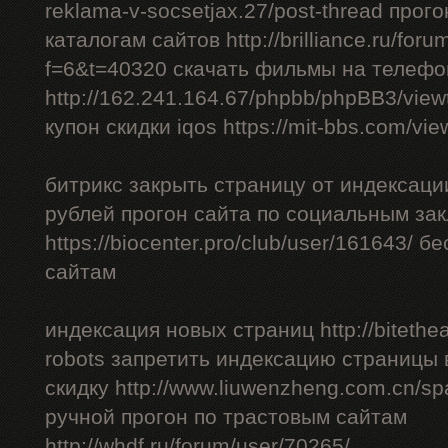
reklama-v-socsetjax.27/post-thread прог
каталогам сайтов http://brilliance.ru/foru
f=6&t=40320 скачать фильмы на телефо
http://162.241.164.67/phpbb/phpBB3/vie
купон скидки iqos https://mit-bbs.com/vi
битрикс закрыть страницу от индексации
рублей прогон сайта по социальным за
https://biocenter.pro/club/user/161643/ 
сайтам
индексация новых страниц http://bitethea
robots запретить индексацию страницы 
скидку http://www.liuwenzheng.com.cn/sp
ручной прогон по трастовым сайтам
http://whdf.ru/forum/user/70265/