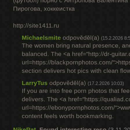
(футбол) порно с Антропова Валентина
Пирогова, хоккеистка
http://site1411.ru
Michaelsmite
odpověděl(a)
(15.2.2026 8:
The women bring natural presence, and
balanced. The <a href="http://dr-guitar
url=https://blackpornphotos.com/">htt
section delivers hot pics with clean flow
LarryTus
odpověděl(a)
(17.2.2026 10:03)
If you are into free porn photos that fee
delivers. The <a href="https://qualiad.
url=https://ebonypornphotos.com/">w
content feels worth bookmarking.
NikeRat
,
Found interesting reso
(3.11.2