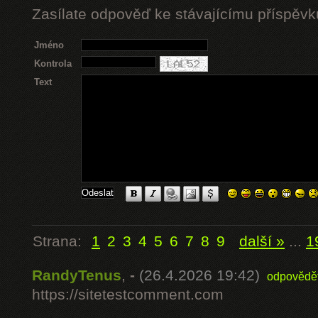
Zasílate odpověď ke stávajícímu příspěvk
Jméno
Kontrola
Text
Strana:
1
2
3
4
5
6
7
8
9
další »
...
1
RandyTenus
,
-
(26.4.2026 19:42)
odpovědě
https://sitetestcomment.com