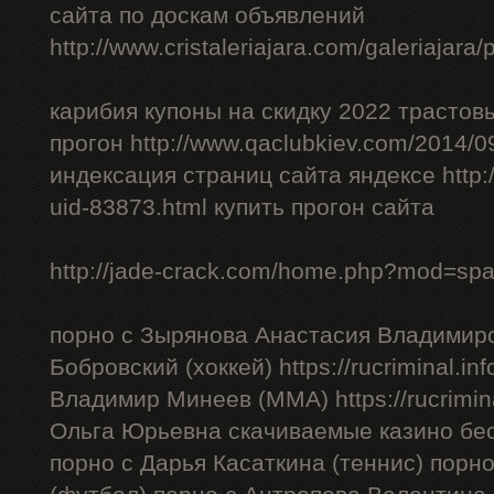
сайта по доскам объявлений
http://www.cristaleriajara.com/galeriajara
карибия купоны на скидку 2022 трастов
прогон http://www.qaclubkiev.com/2014/0
индексация страниц сайта яндексе http
uid-83873.html купить прогон сайта
http://jade-crack.com/home.php?mod=sp
порно с Зырянова Анастасия Владимиро
Бобровский (хоккей) https://rucriminal.in
Владимир Минеев (ММА) https://rucrimina
Ольга Юрьевна скачиваемые казино бес
порно с Дарья Касаткина (теннис) порн