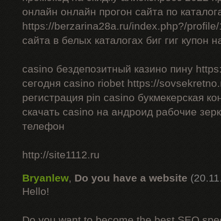
онлайн онлайн прогон сайта по каталог
https://berzarina28a.ru/index.php?/profil
сайта в белых каталогах биг гиг купон н
casino бездепозитный казино пину https:/
сегодня casino riobet https://sovsekretno.
регистрация pin casino букмекерская ко
скачать casino на андроид рабочие зерк
телефон
http://site1112.ru
Bryanlew
,
Do you have a website
(20.11
Hello!
Do you want to become the best SEO specia