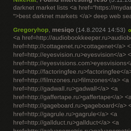
darknet market lists <a href="https://myd
">best darknet markets </a> deep web se
Gregoryhop
,
mesiqo
(14.8.2024 14:53)
o
<a href=http://audiobookkeeper.ru>audio
href=http://cottagenet.ru>cottagenet</a> 
href=http://eyesvision.ru>eyesvision</a> 
href=http://eyesvisions.com>eyesvisions<
href=http://factoringfee.ru>factoringfee</a
href=http://filmzones.ru>filmzones</a> <a
href=http://gadwall.ru>gadwall</a> <a
href=http://gaffertape.ru>gaffertape</a> <
href=http://gageboard.ru>gageboard</a> 
href=http://gagrule.ru>gagrule</a> <a
href=http://gallduct.ru>gallduct</a> <a