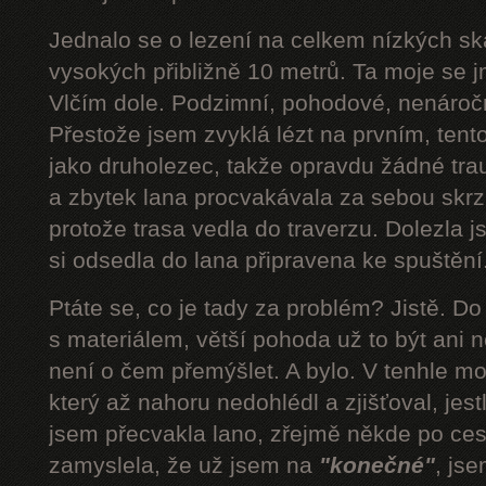
Jednalo se o lezení na celkem nízkých s
vysokých přibližně 10 metrů. Ta moje se 
Vlčím dole. Podzimní, pohodové, nenároč
Přestože jsem zvyklá lézt na prvním, tent
jako druholezec, takže opravdu žádné tra
a zbytek lana procvakávala za sebou skrz 
protože trasa vedla do traverzu. Dolezla 
si odsedla do lana připravena ke spuštění.
Ptáte se, co je tady za problém? Jistě. D
s materiálem, větší pohoda už to být ani n
není o čem přemýšlet. A bylo. V tenhle mom
který až nahoru nedohlédl a zjišťoval, jestli
jsem přecvakla lano, zřejmě někde po cest
zamyslela, že už jsem na
"konečné"
, js