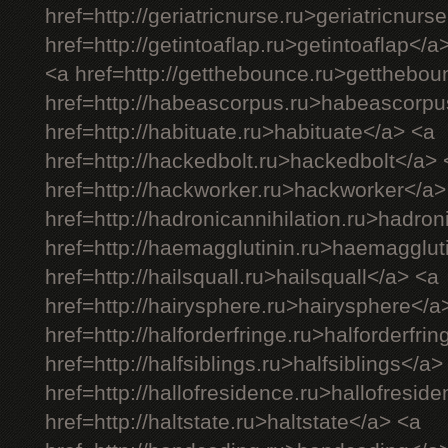
href=http://geriatricnurse.ru>geriatricnurs
href=http://getintoaflap.ru>getintoaflap</a
<a href=http://getthebounce.ru>getthebo
href=http://habeascorpus.ru>habeascorpu
href=http://habituate.ru>habituate</a> <a
href=http://hackedbolt.ru>hackedbolt</a> 
href=http://hackworker.ru>hackworker</a>
href=http://hadronicannihilation.ru>hadron
href=http://haemagglutinin.ru>haemagglut
href=http://hailsquall.ru>hailsquall</a> <a
href=http://hairysphere.ru>hairysphere</a
href=http://halforderfringe.ru>halforderfri
href=http://halfsiblings.ru>halfsiblings</a>
href=http://hallofresidence.ru>hallofresid
href=http://haltstate.ru>haltstate</a> <a