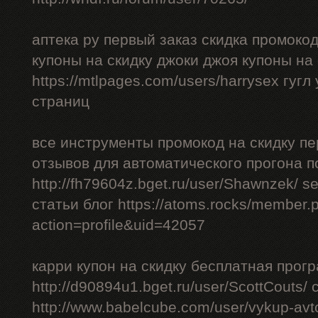
аптека ру первый заказ скидка промоко
купоны на скидку джоки джоя купоны на
https://mtlpages.com/users/harrysex гуг
страниц
все инструменты промокод на скидку пе
отзывов для автоматического прогона п
http://fh79604z.bget.ru/user/Shawnzek/ 
статьи блог https://atoms.rocks/member.
action=profile&uid=42057
карри купон на скидку бесплатная прог
http://d90894u1.bget.ru/user/ScottCouts/
http://www.babelcube.com/user/vykup-av