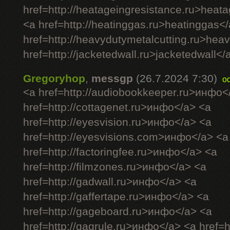
href=http://heatageingresistance.ru>heat
<a href=http://heatinggas.ru>heatinggas<
href=http://heavydutymetalcutting.ru>hea
href=http://jacketedwall.ru>jacketedwall</a
Gregoryhop
,
messgp
(26.7.2024 7:30)
o
<a href=http://audiobookkeeper.ru>инфо<
href=http://cottagenet.ru>инфо</a> <a
href=http://eyesvision.ru>инфо</a> <a
href=http://eyesvisions.com>инфо</a> <a
href=http://factoringfee.ru>инфо</a> <a
href=http://filmzones.ru>инфо</a> <a
href=http://gadwall.ru>инфо</a> <a
href=http://gaffertape.ru>инфо</a> <a
href=http://gageboard.ru>инфо</a> <a
href=http://gagrule.ru>инфо</a> <a href=h