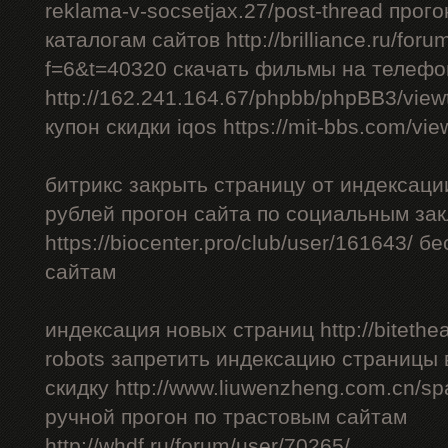
reklama-v-socsetjax.27/post-thread прог
каталогам сайтов http://brilliance.ru/foru
f=6&t=40320 скачать фильмы на телефо
http://162.241.164.67/phpbb/phpBB3/vie
купон скидки iqos https://mit-bbs.com/vi
битрикс закрыть страницу от индексации
рублей прогон сайта по социальным за
https://biocenter.pro/club/user/161643/ 
сайтам
индексация новых страниц http://bitethea
robots запретить индексацию страницы 
скидку http://www.liuwenzheng.com.cn/sp
ручной прогон по трастовым сайтам
http://whdf.ru/forum/user/70265/