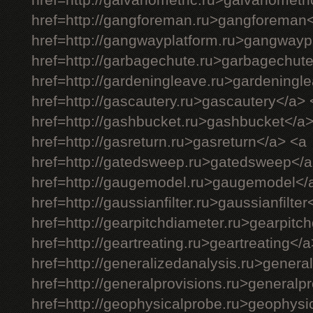
href=http://galvanometric.ru>galvanometr
href=http://gangforeman.ru>gangforeman
href=http://gangwayplatform.ru>gangwayp
href=http://garbagechute.ru>garbagechut
href=http://gardeningleave.ru>gardeningl
href=http://gascautery.ru>gascautery</a> 
href=http://gashbucket.ru>gashbucket</a
href=http://gasreturn.ru>gasreturn</a> <a
href=http://gatedsweep.ru>gatedsweep</a
href=http://gaugemodel.ru>gaugemodel</
href=http://gaussianfilter.ru>gaussianfilter
href=http://gearpitchdiameter.ru>gearpitc
href=http://geartreating.ru>geartreating</
href=http://generalizedanalysis.ru>genera
href=http://generalprovisions.ru>generalp
href=http://geophysicalprobe.ru>geophysi