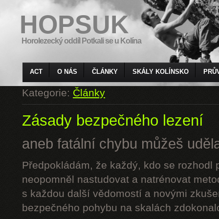
HOPSUK
Horolezecký oddíl Potkali se u Kolína
ACT
O NÁS
ČLÁNKY
SKÁLY KOLÍNSKO
PRŮ
Kategorie:
Články
Zásady bezpečného lezení
aneb fatální chybu můžeš udělat
Předpokládám, že každý, kdo se rozhodl p
neopomněl nastudovat a natrénovat metod
s každou další vědomostí a novými zkuše
bezpečného pohybu na skalách zdokonalo