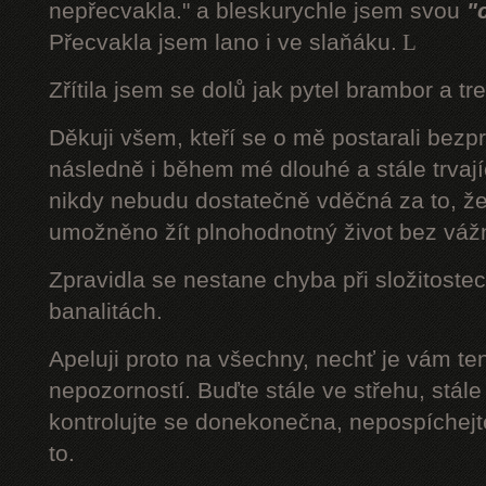
nepřecvakla." a bleskurychle jsem svou
"
Přecvakla jsem lano i ve slaňáku.
L
Zřítila jsem se dolů jak pytel brambor a tr
Děkuji všem, kteří se o mě postarali bezp
následně i během mé dlouhé a stále trvaj
nikdy nebudu dostatečně vděčná za to, že
umožněno žít plnohodnotný život bez váž
Zpravidla se nestane chyba při složitostec
banalitách.
Apeluji proto na všechny, nechť je vám t
nepozorností. Buďte stále ve střehu, stále 
kontrolujte se donekonečna, nepospíchejte
to.