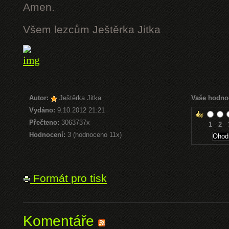
Amen.
Všem lezcům Ještěrka Jitka
Autor:
Ještěrka.Jitka
Vaše hodno
Vydáno:
9.10.2012 21:21
Přečteno:
3063737x
1
2
Hodnocení:
3 (hodnoceno 11x)
Formát pro tisk
Komentáře