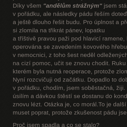
Díky všem
"andělům strážným"
jsem stál
v pořádku, ale následky pádu řeším doteď
a ještě dlouho řešit budu. Pro úplnost a 
si zlomila na třikrát pánev, lopatku
a tříštivě pravou paži pod hlavicí ramene,
operována se zavedením kovového hřebu.
v nemocnici, z toho šest neděl odleženýc
na cizí pomoc, učit se znovu chodit. Ruku
kterém byla nutná reoperace, protože zlom
Nyní rozcvičuji od začátku. Dopadlo to do
v pořádku, chodím, jsem soběstačná, žiji.
úsilím a dávkou štěstí se dostanu do kond
znovu lézt. Otázka je, co morál.To je dalš
muset poprat, protože zkušenost pádu jsem
Proč jsem spadla a co se stalo?