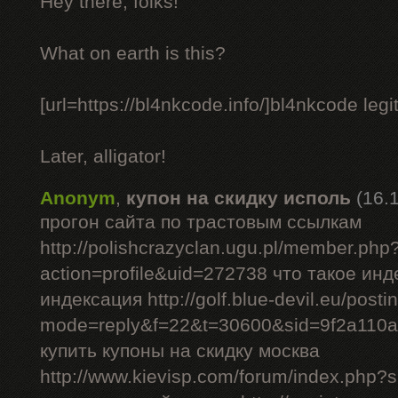
Hey there, folks!
What on earth is this?
[url=https://bl4nkcode.info/]bl4nkcode legit
Later, alligator!
Anonym
,
купон на скидку исполь
(16.
прогон сайта по трастовым ссылкам
http://polishcrazyclan.ugu.pl/member.php
action=profile&uid=272738 что такое ин
индексация http://golf.blue-devil.eu/posti
mode=reply&f=22&t=30600&sid=9f2a110
купить купоны на скидку москва
http://www.kievisp.com/forum/index.php