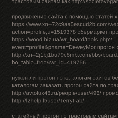
трастовым сайтам как http://societevegan
продвижение сайта с помощью статей xi
https://www.xn--72c9aa5escud2b.com/we
action=profile;u=1519378 сбермаркет пр
https://wood.biz.ua/wr_board/tools.php?
event=profile&pname=DeweyMor прогон
http://xn--2j1bj1bu79c8mb.com/bbs/board
bo_table=free&wr_id=419756
нужен ли прогон по каталогам сайтов б
каталогам заказать прогон сайта по тр
http://avtolux48.ru/people/user/496/ про
http://l2help.lt/user/TerryFab/
статейный прогон по трастовым сайтам