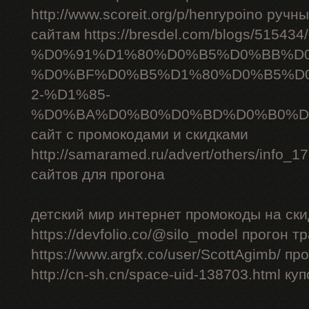
http://www.scoreit.org/p/henrypoino руч
сайтам https://bresdel.com/blogs/51543
%D0%91%D1%80%D0%B5%D0%BB%D
%D0%BF%D0%B5%D1%80%D0%B5%D
2-%D1%85-
%D0%BA%D0%B0%D0%BD%D0%B0%D
сайт с промокодами и скидками
http://samaramed.ru/advert/others/info_
сайтов для прогона
детский мир интернет промокоды на ски
https://devfolio.co/@silo_model прогон 
https://www.argfx.co/user/ScottAgimb/ п
http://cn-sh.cn/space-uid-138703.html ку