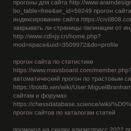
прогоны для сайта http://www.aramdesign
bo_table=free&wr_id=59249 прогон сайт
индексирование сайта https://civil808.c
закрывать ли страницы пагинации от и
http://www.cdlxjy.cn/home.php?
mod=space&uid=3509972&do=profile
прогон сайта по статистике
https://www.mavsboard.com/member.php?
автоматический прогон по трастовым с
https://botdb.win/wiki/User:MiguelBranh
сайтам и форумах
https://chessdatabase.scienc
прогон сайтов по каталогам статей
промокод на скидку алиэкспресс 2022 п