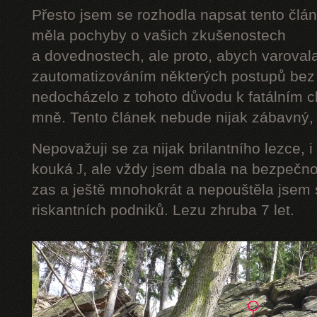
Přesto jsem se rozhodla napsat tento člán
měla pochyby o vašich zkušenostech
a dovednostech, ale proto, abych varoval
zautomatizováním některých postupů bez 
nedocházelo z tohoto důvodu k fatálním ch
mně. Tento článek nebude nijak zábavný, a
Nepovažuji se za nijak brilantního lezce, i
kouká
J
, ale vždy jsem dbala na bezpečnos
zas a ještě mnohokrát a nepouštěla jsem s
riskantních podniků. Lezu zhruba 7 let.