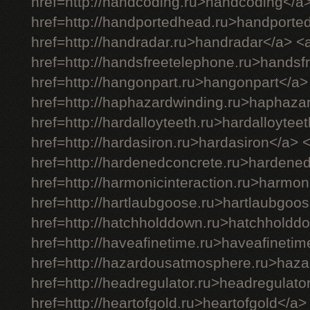
href=http://handcoding.ru>handcoding</a
href=http://handportedhead.ru>handporte
href=http://handradar.ru>handradar</a> <
href=http://handsfreetelephone.ru>handsf
href=http://hangonpart.ru>hangonpart</a>
href=http://haphazardwinding.ru>haphaza
href=http://hardalloyteeth.ru>hardalloytee
href=http://hardasiron.ru>hardasiron</a> 
href=http://hardenedconcrete.ru>hardene
href=http://harmonicinteraction.ru>harmon
href=http://hartlaubgoose.ru>hartlaubgoo
href=http://hatchholddown.ru>hatchholdd
href=http://haveafinetime.ru>haveafineti
href=http://hazardousatmosphere.ru>haz
href=http://headregulator.ru>headregulato
href=http://heartofgold.ru>heartofgold</a>