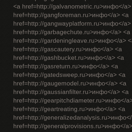
<a href=http://galvanometric.ru>инфо</a>
href=http://gangforeman.ru>инфо</a> <a
href=http://gangwayplatform.ru>инфо</a>
href=http://garbagechute.ru>инфо</a> <a
href=http://gardeningleave.ru>инфо</a> <
href=http://gascautery.ru>инфо</a> <a
href=http://gashbucket.ru>инфо</a> <a
href=http://gasreturn.ru>инфо</a> <a
href=http://gatedsweep.ru>инфо</a> <a
href=http://gaugemodel.ru>инфо</a> <a
href=http://gaussianfilter.ru>инфо</a> <a
href=http://gearpitchdiameter.ru>инфо</a
href=http://geartreating.ru>инфо</a> <a
href=http://generalizedanalysis.ru>инфо<
href=http://generalprovisions.ru>инфо</a