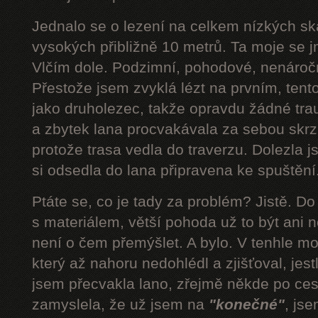
Jednalo se o lezení na celkem nízkých s
vysokých přibližně 10 metrů. Ta moje se 
Vlčím dole. Podzimní, pohodové, nenároč
Přestože jsem zvyklá lézt na prvním, tent
jako druholezec, takže opravdu žádné tra
a zbytek lana procvakávala za sebou skrz 
protože trasa vedla do traverzu. Dolezla 
si odsedla do lana připravena ke spuštění.
Ptáte se, co je tady za problém? Jistě. D
s materiálem, větší pohoda už to být ani n
není o čem přemýšlet. A bylo. V tenhle mom
který až nahoru nedohlédl a zjišťoval, jestli
jsem přecvakla lano, zřejmě někde po cest
zamyslela, že už jsem na
"konečné"
, js