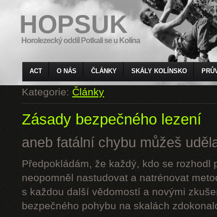
HOPSUK
Horolezecký oddíl Potkali se u Kolína
ACT
O NÁS
ČLÁNKY
SKÁLY KOLÍNSKO
PRŮ
Kategorie:
Články
Zásady bezpečného lezení
aneb fatální chybu můžeš udělat
Předpokládám, že každý, kdo se rozhodl p
neopomněl nastudovat a natrénovat metod
s každou další vědomostí a novými zkuše
bezpečného pohybu na skalách zdokonalo