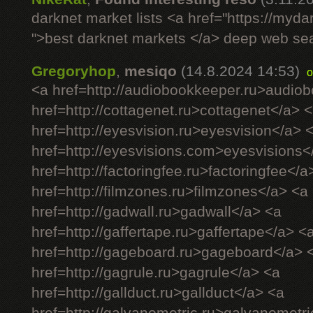
darknet market lists <a href="https://myd
">best darknet markets </a> deep web se
Gregoryhop
,
mesiqo
(14.8.2024 14:53)
o
<a href=http://audiobookkeeper.ru>audio
href=http://cottagenet.ru>cottagenet</a> 
href=http://eyesvision.ru>eyesvision</a> 
href=http://eyesvisions.com>eyesvisions<
href=http://factoringfee.ru>factoringfee</a
href=http://filmzones.ru>filmzones</a> <a
href=http://gadwall.ru>gadwall</a> <a
href=http://gaffertape.ru>gaffertape</a> <
href=http://gageboard.ru>gageboard</a> 
href=http://gagrule.ru>gagrule</a> <a
href=http://gallduct.ru>gallduct</a> <a