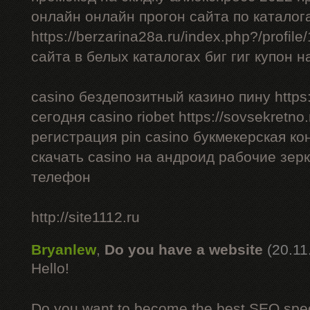
онлайн онлайн прогон сайта по каталог
https://berzarina28a.ru/index.php?/profil
сайта в белых каталогах биг гиг купон н
casino бездепозитный казино пину https:/
сегодня casino riobet https://sovsekretno.
регистрация pin casino букмекерская ко
скачать casino на андроид рабочие зерк
телефон
http://site1112.ru
Bryanlew
,
Do you have a website
(20.11
Hello!
Do you want to become the best SEO specia