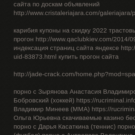
сайта по доскам объявлений
http://www.cristaleriajara.com/galeriajara
карибия купоны на скидку 2022 трастов
прогон http://www.qaclubkiev.com/2014/0
индексация страниц сайта яндексе http
uid-83873.html купить прогон сайта
http://jade-crack.com/home.php?mod=sp
порно с Зырянова Анастасия Владимиро
Бобровский (хоккей) https://rucriminal.in
Владимир Минеев (ММА) https://rucrimina
Ольга Юрьевна скачиваемые казино бес
порно с Дарья Касаткина (теннис) порн