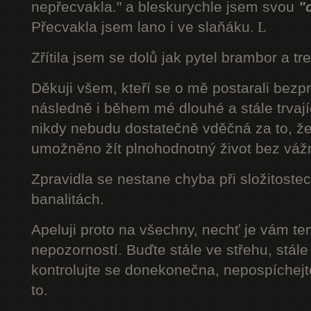
nepřecvakla." a bleskurychle jsem svou
"
Přecvakla jsem lano i ve slaňáku.
L
Zřítila jsem se dolů jak pytel brambor a tr
Děkuji všem, kteří se o mě postarali bezp
následně i během mé dlouhé a stále trvaj
nikdy nebudu dostatečně vděčná za to, že
umožněno žít plnohodnotný život bez váž
Zpravidla se nestane chyba při složitostec
banalitách.
Apeluji proto na všechny, nechť je vám t
nepozorností. Buďte stále ve střehu, stále 
kontrolujte se donekonečna, nepospíchejte
to.