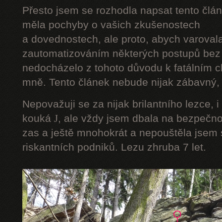
Přesto jsem se rozhodla napsat tento člán
měla pochyby o vašich zkušenostech
a dovednostech, ale proto, abych varoval
zautomatizováním některých postupů bez 
nedocházelo z tohoto důvodu k fatálním ch
mně. Tento článek nebude nijak zábavný, a
Nepovažuji se za nijak brilantního lezce, i
kouká
J
, ale vždy jsem dbala na bezpečnos
zas a ještě mnohokrát a nepouštěla jsem s
riskantních podniků. Lezu zhruba 7 let.