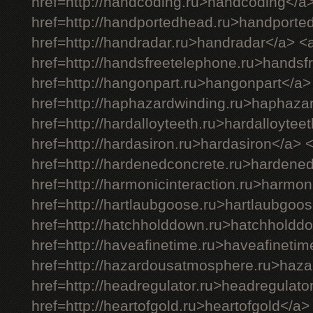
href=http://handcoding.ru>handcoding</a
href=http://handportedhead.ru>handporte
href=http://handradar.ru>handradar</a> <
href=http://handsfreetelephone.ru>handsf
href=http://hangonpart.ru>hangonpart</a>
href=http://haphazardwinding.ru>haphaza
href=http://hardalloyteeth.ru>hardalloytee
href=http://hardasiron.ru>hardasiron</a> 
href=http://hardenedconcrete.ru>hardene
href=http://harmonicinteraction.ru>harmon
href=http://hartlaubgoose.ru>hartlaubgoo
href=http://hatchholddown.ru>hatchholdd
href=http://haveafinetime.ru>haveafineti
href=http://hazardousatmosphere.ru>haz
href=http://headregulator.ru>headregulato
href=http://heartofgold.ru>heartofgold</a>