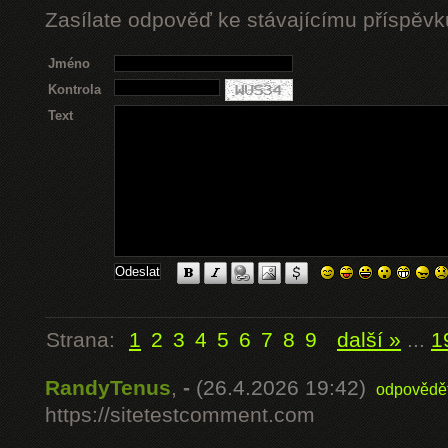
Zasílate odpověď ke stávajícímu příspěvk
Jméno
Kontrola
Text
Strana:
1
2
3
4
5
6
7
8
9
další »
...
1
RandyTenus
,
-
(26.4.2026 19:42)
odpovědě
https://sitetestcomment.com