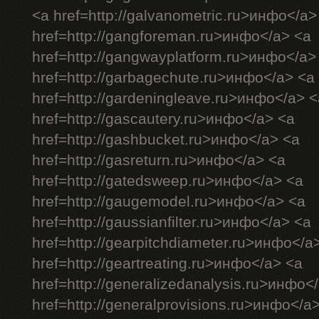
<a href=http://galvanometric.ru>инфо</a>
href=http://gangforeman.ru>инфо</a> <a
href=http://gangwayplatform.ru>инфо</a>
href=http://garbagechute.ru>инфо</a> <a
href=http://gardeningleave.ru>инфо</a> <
href=http://gascautery.ru>инфо</a> <a
href=http://gashbucket.ru>инфо</a> <a
href=http://gasreturn.ru>инфо</a> <a
href=http://gatedsweep.ru>инфо</a> <a
href=http://gaugemodel.ru>инфо</a> <a
href=http://gaussianfilter.ru>инфо</a> <a
href=http://gearpitchdiameter.ru>инфо</a
href=http://geartreating.ru>инфо</a> <a
href=http://generalizedanalysis.ru>инфо<
href=http://generalprovisions.ru>инфо</a