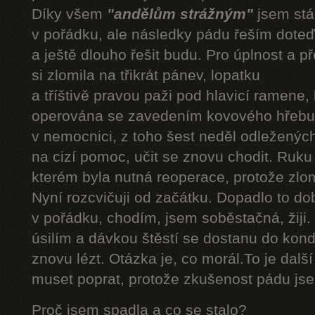
Díky všem
"andělům strážným"
jsem stál
v pořádku, ale následky pádu řeším doteď
a ještě dlouho řešit budu. Pro úplnost a 
si zlomila na třikrát pánev, lopatku
a tříštivě pravou paži pod hlavicí ramene,
operována se zavedením kovového hřebu.
v nemocnici, z toho šest neděl odleženýc
na cizí pomoc, učit se znovu chodit. Ruku
kterém byla nutná reoperace, protože zlom
Nyní rozcvičuji od začátku. Dopadlo to do
v pořádku, chodím, jsem soběstačná, žiji.
úsilím a dávkou štěstí se dostanu do kond
znovu lézt. Otázka je, co morál.To je dalš
muset poprat, protože zkušenost pádu jsem
Proč jsem spadla a co se stalo?