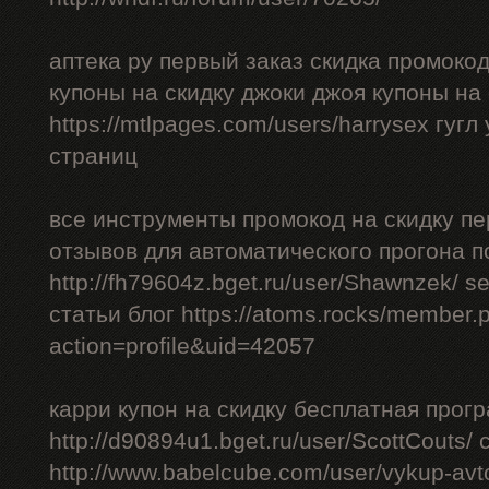
аптека ру первый заказ скидка промоко
купоны на скидку джоки джоя купоны на
https://mtlpages.com/users/harrysex гуг
страниц
все инструменты промокод на скидку пе
отзывов для автоматического прогона п
http://fh79604z.bget.ru/user/Shawnzek/ 
статьи блог https://atoms.rocks/member.
action=profile&uid=42057
карри купон на скидку бесплатная прог
http://d90894u1.bget.ru/user/ScottCouts/
http://www.babelcube.com/user/vykup-av