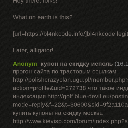
Hey there, folks!
What on earth is this?
[url=https://bl4nkcode.info/]bl4nkcode legit
Later, alligator!
Anonym
,
купон на скидку исполь
(16.
прогон сайта по трастовым ссылкам
http://polishcrazyclan.ugu.pl/member.php
action=profile&uid=272738 что такое ин
индексация http://golf.blue-devil.eu/posti
mode=reply&f=22&t=30600&sid=9f2a110
купить купоны на скидку москва
http://www.kievisp.com/forum/index.php