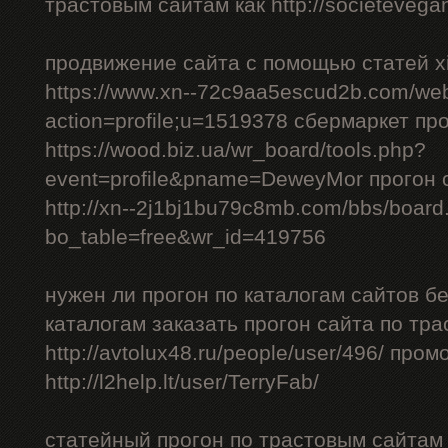
трастовым сайтам как http://societevegan
продвижение сайта с помощью статей xi
https://www.xn--72c9aa5escud2b.com/we
action=profile;u=1519378 сбермаркет пр
https://wood.biz.ua/wr_board/tools.php?
event=profile&pname=DeweyMor прогон
http://xn--2j1bj1bu79c8mb.com/bbs/board
bo_table=free&wr_id=419756
нужен ли прогон по каталогам сайтов б
каталогам заказать прогон сайта по тр
http://avtolux48.ru/people/user/496/ про
http://l2help.lt/user/TerryFab/
статейный прогон по трастовым сайтам