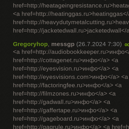
href=http://heatageingresistance.ru>heat
<a href=http://heatinggas.ru>heatinggas<
href=http://heavydutymetalcutting.ru>hea
href=http://jacketedwall.ru>jacketedwall</a
Gregoryhop
,
messgp
(26.7.2024 7:30)
o
<a href=http://audiobookkeeper.ru>инфо<
href=http://cottagenet.ru>инфо</a> <a
href=http://eyesvision.ru>инфо</a> <a
href=http://eyesvisions.com>инфо</a> <a
href=http://factoringfee.ru>инфо</a> <a
href=http://filmzones.ru>инфо</a> <a
href=http://gadwall.ru>инфо</a> <a
href=http://gaffertape.ru>инфо</a> <a
href=http://gageboard.ru>инфо</a> <a
href=http://gagrule.ru>инфо</a> <a href=h