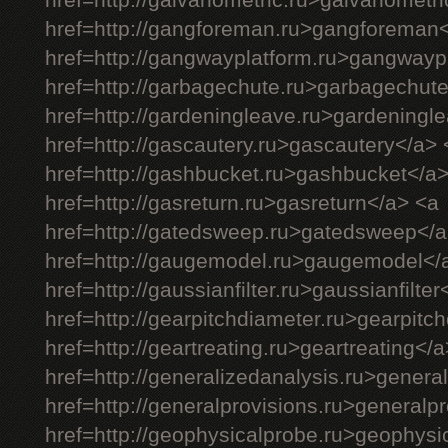
href=http://galvanometric.ru>galvanometr
href=http://gangforeman.ru>gangforeman
href=http://gangwayplatform.ru>gangwayp
href=http://garbagechute.ru>garbagechut
href=http://gardeningleave.ru>gardeningl
href=http://gascautery.ru>gascautery</a> 
href=http://gashbucket.ru>gashbucket</a
href=http://gasreturn.ru>gasreturn</a> <a
href=http://gatedsweep.ru>gatedsweep</a
href=http://gaugemodel.ru>gaugemodel</
href=http://gaussianfilter.ru>gaussianfilter
href=http://gearpitchdiameter.ru>gearpitc
href=http://geartreating.ru>geartreating</
href=http://generalizedanalysis.ru>genera
href=http://generalprovisions.ru>generalp
href=http://geophysicalprobe.ru>geophysi