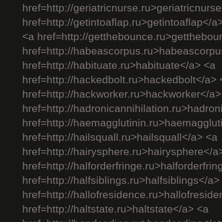
href=http://geriatricnurse.ru>geriatricnurs
href=http://getintoaflap.ru>getintoaflap</a
<a href=http://getthebounce.ru>getthebo
href=http://habeascorpus.ru>habeascorpu
href=http://habituate.ru>habituate</a> <a
href=http://hackedbolt.ru>hackedbolt</a> 
href=http://hackworker.ru>hackworker</a>
href=http://hadronicannihilation.ru>hadron
href=http://haemagglutinin.ru>haemagglut
href=http://hailsquall.ru>hailsquall</a> <a
href=http://hairysphere.ru>hairysphere</a
href=http://halforderfringe.ru>halforderfri
href=http://halfsiblings.ru>halfsiblings</a>
href=http://hallofresidence.ru>hallofresid
href=http://haltstate.ru>haltstate</a> <a