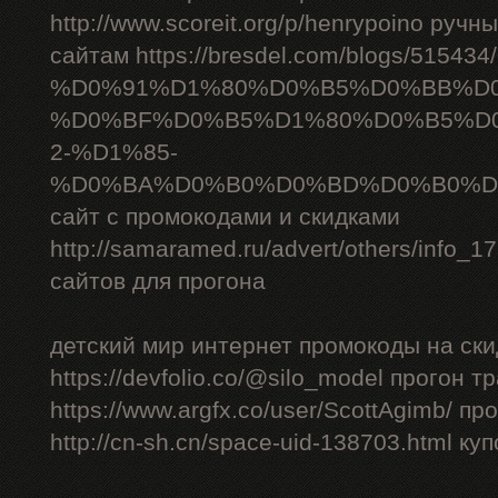
http://www.scoreit.org/p/henrypoino руч
сайтам https://bresdel.com/blogs/51543
%D0%91%D1%80%D0%B5%D0%BB%D
%D0%BF%D0%B5%D1%80%D0%B5%D
2-%D1%85-
%D0%BA%D0%B0%D0%BD%D0%B0%D
сайт с промокодами и скидками
http://samaramed.ru/advert/others/info_
сайтов для прогона
детский мир интернет промокоды на ски
https://devfolio.co/@silo_model прогон 
https://www.argfx.co/user/ScottAgimb/ п
http://cn-sh.cn/space-uid-138703.html ку