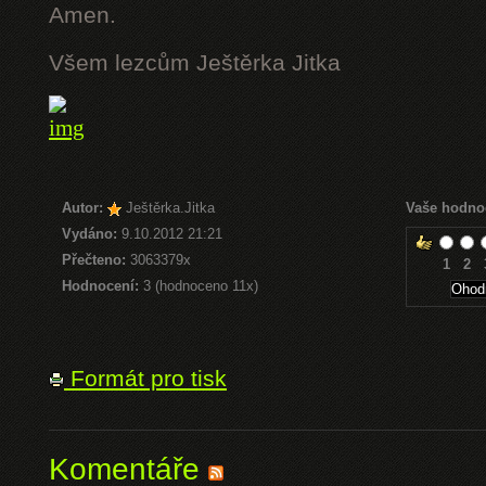
Amen.
Všem lezcům Ještěrka Jitka
Autor:
Ještěrka.Jitka
Vaše hodno
Vydáno:
9.10.2012 21:21
Přečteno:
3063379x
1
2
Hodnocení:
3 (hodnoceno 11x)
Formát pro tisk
Komentáře