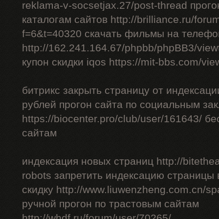
reklama-v-socsetjax.27/post-thread прог
каталогам сайтов http://brilliance.ru/foru
f=6&t=40320 скачать фильмы на телефо
http://162.241.164.67/phpbb/phpBB3/vie
купон скидки iqos https://mit-bbs.com/vi
битрикс закрыть страницу от индексации
рублей прогон сайта по социальным за
https://biocenter.pro/club/user/161643/ 
сайтам
индексация новых страниц http://bitethea
robots запретить индексацию страницы 
скидку http://www.liuwenzheng.com.cn/sp
ручной прогон по трастовым сайтам
http://whdf.ru/forum/user/70265/