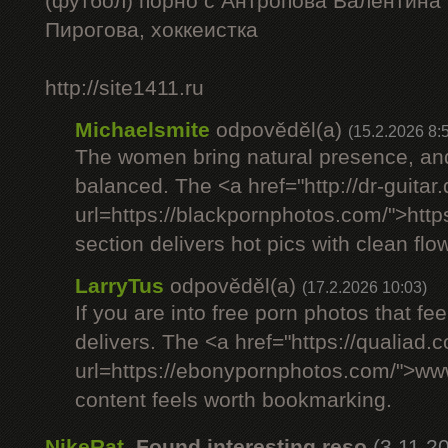
(футбол) порно с Антропова Валентина
Пирогова, хоккеистка
http://site1411.ru
Michaelsmite
odpověděl(a)
(15.2.2026 8:
The women bring natural presence, and
balanced. The <a href="http://dr-guitar
url=https://blackpornphotos.com/">htt
section delivers hot pics with clean flow
LarryTus
odpověděl(a)
(17.2.2026 10:03)
If you are into free porn photos that fee
delivers. The <a href="https://qualiad.
url=https://ebonypornphotos.com/">w
content feels worth bookmarking.
NikeRat
,
Found interesting reso
(3.11.2