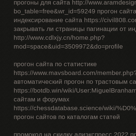
прогоны для сайта http://www.aramdesign
bo_table=free&wr_id=59249 прогон сайт
индексирование сайта https://civil808.c
закрывать ли страницы пагинации от и
http://www.cdlxjy.cn/home.php?
mod=space&uid=3509972&do=profile
прогон сайта по статистике
https://www.mavsboard.com/member.php?
автоматический прогон по трастовым с
https://botdb.win/wiki/User:MiguelBranh
сайтам и форумах
https://chessdatabase.scienc
прогон сайтов по каталогам статей
промокод на скидку алиэкспресс 2022 п