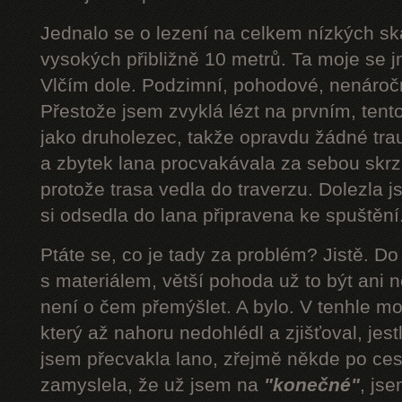
Jednalo se o lezení na celkem nízkých s
vysokých přibližně 10 metrů. Ta moje se 
Vlčím dole. Podzimní, pohodové, nenároč
Přestože jsem zvyklá lézt na prvním, tent
jako druholezec, takže opravdu žádné tra
a zbytek lana procvakávala za sebou skrz 
protože trasa vedla do traverzu. Dolezla 
si odsedla do lana připravena ke spuštění.
Ptáte se, co je tady za problém? Jistě. D
s materiálem, větší pohoda už to být ani n
není o čem přemýšlet. A bylo. V tenhle mom
který až nahoru nedohlédl a zjišťoval, jestli
jsem přecvakla lano, zřejmě někde po cest
zamyslela, že už jsem na
"konečné"
, js