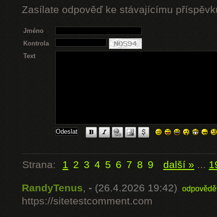
Zasílate odpověď ke stávajícímu příspěvk
Jméno
Kontrola
Text
Strana:
1
2
3
4
5
6
7
8
9
další »
...
1
RandyTenus
,
-
(26.4.2026 19:42)
odpovědě
https://sitetestcomment.com