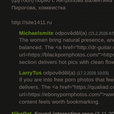
(футбол) порно с Антропова Валентина
Пирогова, хоккеистка
http://site1411.ru
Michaelsmite
odpověděl(a)
(15.2.2026 8:
The women bring natural presence, and
balanced. The <a href="http://dr-guitar
url=https://blackpornphotos.com/">htt
section delivers hot pics with clean flow
LarryTus
odpověděl(a)
(17.2.2026 10:03)
If you are into free porn photos that fee
delivers. The <a href="https://qualiad.
url=https://ebonypornphotos.com/">w
content feels worth bookmarking.
NikeRat
,
Found interesting reso
(3.11.2