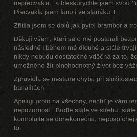
nepřecvakla." a bleskurychle jsem svou
"
Přecvakla jsem lano i ve slaňáku.
L
Zřítila jsem se dolů jak pytel brambor a tr
Děkuji všem, kteří se o mě postarali bezp
následně i během mé dlouhé a stále trvaj
nikdy nebudu dostatečně vděčná za to, že
umožněno žít plnohodnotný život bez váž
Zpravidla se nestane chyba při složitostec
banalitách.
Apeluji proto na všechny, nechť je vám t
nepozorností. Buďte stále ve střehu, stále 
kontrolujte se donekonečna, nepospíchejte
to.