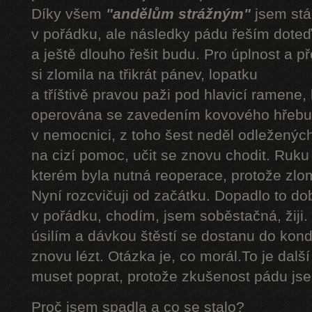
Díky všem
"andělům strážným"
jsem stál
v pořádku, ale následky pádu řeším doteď
a ještě dlouho řešit budu. Pro úplnost a 
si zlomila na třikrát pánev, lopatku
a tříštivě pravou paži pod hlavicí ramene,
operována se zavedením kovového hřebu.
v nemocnici, z toho šest neděl odleženýc
na cizí pomoc, učit se znovu chodit. Ruku
kterém byla nutná reoperace, protože zlom
Nyní rozcvičuji od začátku. Dopadlo to do
v pořádku, chodím, jsem soběstačná, žiji.
úsilím a dávkou štěstí se dostanu do kond
znovu lézt. Otázka je, co morál.To je dalš
muset poprat, protože zkušenost pádu jsem
Proč jsem spadla a co se stalo?