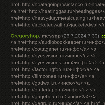
href=http://heatageingresistance.ru>heat
<a href=http://heatinggas.ru>heatinggas<
href=http://heavydutymetalcutting.ru>hea
href=http://jacketedwall.ru>jacketedwall</a
Gregoryhop
,
messgp
(26.7.2024 7:30)
o
<a href=http://audiobookkeeper.ru>инфо<
href=http://cottagenet.ru>инфо</a> <a
href=http://eyesvision.ru>инфо</a> <a
href=http://eyesvisions.com>инфо</a> <a
href=http://factoringfee.ru>инфо</a> <a
href=http://filmzones.ru>инфо</a> <a
href=http://gadwall.ru>инфо</a> <a
href=http://gaffertape.ru>инфо</a> <a
href=http://gageboard.ru>инфо</a> <a
href=http://gagrule.ru>инфо</a> <a href=h