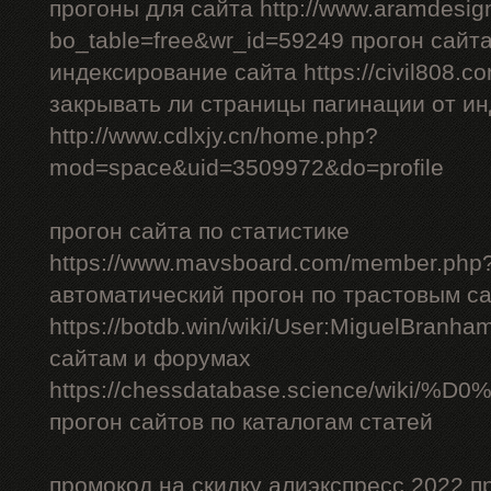
прогоны для сайта http://www.aramdesign
bo_table=free&wr_id=59249 прогон сайт
индексирование сайта https://civil808.c
закрывать ли страницы пагинации от и
http://www.cdlxjy.cn/home.php?
mod=space&uid=3509972&do=profile
прогон сайта по статистике
https://www.mavsboard.com/member.php?
автоматический прогон по трастовым с
https://botdb.win/wiki/User:MiguelBranh
сайтам и форумах
https://chessdatabase.scienc
прогон сайтов по каталогам статей
промокод на скидку алиэкспресс 2022 п