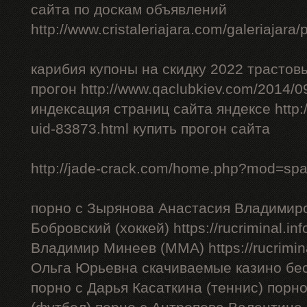
сайта по доскам объявлений
http://www.cristaleriajara.com/galeriajara
карибия купоны на скидку 2022 трастов
прогон http://www.qaclubkiev.com/2014/0
индексация страниц сайта яндексе http
uid-83873.html купить прогон сайта
http://jade-crack.com/home.php?mod=sp
порно с Зырянова Анастасия Владимиро
Бобровский (хоккей) https://rucriminal.in
Владимир Минеев (ММА) https://rucrimina
Ольга Юрьевна скачиваемые казино бес
порно с Дарья Касаткина (теннис) порн