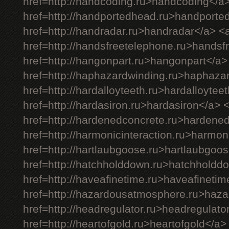
href=http://handcoding.ru>handcoding</a
href=http://handportedhead.ru>handporte
href=http://handradar.ru>handradar</a> <
href=http://handsfreetelephone.ru>handsf
href=http://hangonpart.ru>hangonpart</a>
href=http://haphazardwinding.ru>haphaza
href=http://hardalloyteeth.ru>hardalloytee
href=http://hardasiron.ru>hardasiron</a> 
href=http://hardenedconcrete.ru>hardene
href=http://harmonicinteraction.ru>harmon
href=http://hartlaubgoose.ru>hartlaubgoo
href=http://hatchholddown.ru>hatchholdd
href=http://haveafinetime.ru>haveafineti
href=http://hazardousatmosphere.ru>haz
href=http://headregulator.ru>headregulato
href=http://heartofgold.ru>heartofgold</a>