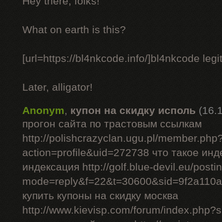
Hey there, folks!
What on earth is this?
[url=https://bl4nkcode.info/]bl4nkcode legit
Later, alligator!
Anonym
,
купон на скидку исполь
(16.
прогон сайта по трастовым ссылкам
http://polishcrazyclan.ugu.pl/member.php
action=profile&uid=272738 что такое ин
индексация http://golf.blue-devil.eu/posti
mode=reply&f=22&t=30600&sid=9f2a110
купить купоны на скидку москва
http://www.kievisp.com/forum/index.php