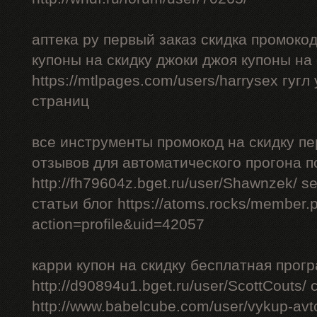
аптека ру первый заказ скидка промоко
купоны на скидку джоки джоя купоны на
https://mtlpages.com/users/harrysex гуг
страниц
все инструменты промокод на скидку пе
отзывов для автоматического прогона п
http://fh79604z.bget.ru/user/Shawnzek/ 
статьи блог https://atoms.rocks/member.
action=profile&uid=42057
карри купон на скидку бесплатная прог
http://d90894u1.bget.ru/user/ScottCouts/
http://www.babelcube.com/user/vykup-av