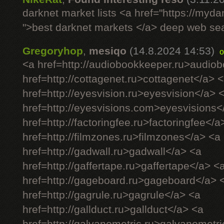
darknet market lists <a href="https://myd
">best darknet markets </a> deep web se
Gregoryhop
,
mesiqo
(14.8.2024 14:53)
o
<a href=http://audiobookkeeper.ru>audio
href=http://cottagenet.ru>cottagenet</a> 
href=http://eyesvision.ru>eyesvision</a> 
href=http://eyesvisions.com>eyesvisions<
href=http://factoringfee.ru>factoringfee</a
href=http://filmzones.ru>filmzones</a> <a
href=http://gadwall.ru>gadwall</a> <a
href=http://gaffertape.ru>gaffertape</a> <
href=http://gageboard.ru>gageboard</a> 
href=http://gagrule.ru>gagrule</a> <a
href=http://gallduct.ru>gallduct</a> <a