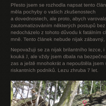
Přesto jsem se rozhodla napsat tento člán
měla pochyby o vašich zkušenostech
a dovednostech, ale proto, abych varoval
zautomatizováním některých postupů bez 
nedocházelo z tohoto důvodu k fatálním ch
mně. Tento článek nebude nijak zábavný, a
Nepovažuji se za nijak brilantního lezce, i
kouká
J
, ale vždy jsem dbala na bezpečnos
zas a ještě mnohokrát a nepouštěla jsem s
riskantních podniků. Lezu zhruba 7 let.