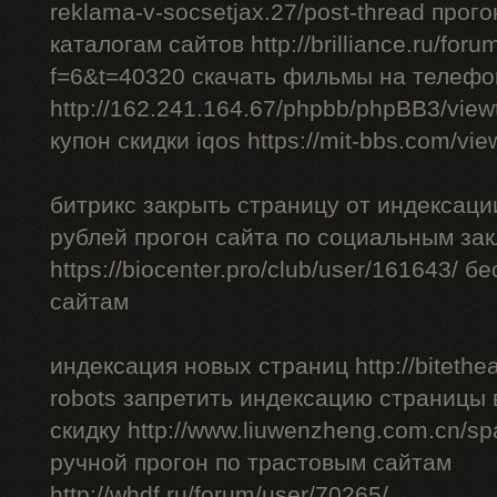
reklama-v-socsetjax.27/post-thread прог
каталогам сайтов http://brilliance.ru/foru
f=6&t=40320 скачать фильмы на телефо
http://162.241.164.67/phpbb/phpBB3/vie
купон скидки iqos https://mit-bbs.com/vi
битрикс закрыть страницу от индексации
рублей прогон сайта по социальным за
https://biocenter.pro/club/user/161643/ 
сайтам
индексация новых страниц http://bitethea
robots запретить индексацию страницы 
скидку http://www.liuwenzheng.com.cn/sp
ручной прогон по трастовым сайтам
http://whdf.ru/forum/user/70265/