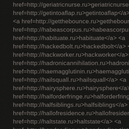
href=http://geriatricnurse.ru>geriatricnurs
href=http://getintoaflap.ru>getintoaflap</a
<a href=http://getthebounce.ru>getthebo
href=http://habeascorpus.ru>habeascorpu
href=http://habituate.ru>habituate</a> <a
href=http://hackedbolt.ru>hackedbolt</a> 
href=http://hackworker.ru>hackworker</a>
href=http://hadronicannihilation.ru>hadron
href=http://haemagglutinin.ru>haemagglut
href=http://hailsquall.ru>hailsquall</a> <a
href=http://hairysphere.ru>hairysphere</a
href=http://halforderfringe.ru>halforderfri
href=http://halfsiblings.ru>halfsiblings</a>
href=http://hallofresidence.ru>hallofresid
href=http://haltstate.ru>haltstate</a> <a