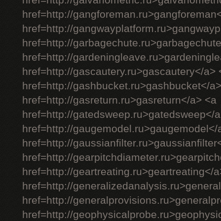
href=http://galvanometric.ru>galvanometr
href=http://gangforeman.ru>gangforeman
href=http://gangwayplatform.ru>gangwayp
href=http://garbagechute.ru>garbagechut
href=http://gardeningleave.ru>gardeningl
href=http://gascautery.ru>gascautery</a> 
href=http://gashbucket.ru>gashbucket</a
href=http://gasreturn.ru>gasreturn</a> <a
href=http://gatedsweep.ru>gatedsweep</a
href=http://gaugemodel.ru>gaugemodel</
href=http://gaussianfilter.ru>gaussianfilter
href=http://gearpitchdiameter.ru>gearpitc
href=http://geartreating.ru>geartreating</
href=http://generalizedanalysis.ru>genera
href=http://generalprovisions.ru>generalp
href=http://geophysicalprobe.ru>geophysi