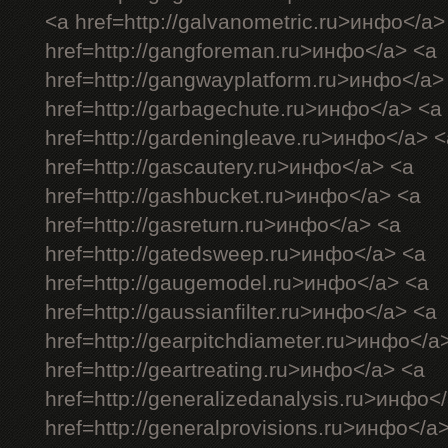
<a href=http://galvanometric.ru>инфо</a>
href=http://gangforeman.ru>инфо</a> <a
href=http://gangwayplatform.ru>инфо</a>
href=http://garbagechute.ru>инфо</a> <a
href=http://gardeningleave.ru>инфо</a> <
href=http://gascautery.ru>инфо</a> <a
href=http://gashbucket.ru>инфо</a> <a
href=http://gasreturn.ru>инфо</a> <a
href=http://gatedsweep.ru>инфо</a> <a
href=http://gaugemodel.ru>инфо</a> <a
href=http://gaussianfilter.ru>инфо</a> <a
href=http://gearpitchdiameter.ru>инфо</a
href=http://geartreating.ru>инфо</a> <a
href=http://generalizedanalysis.ru>инфо<
href=http://generalprovisions.ru>инфо</a