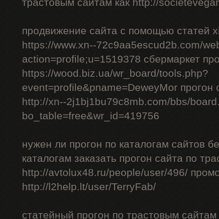
трастовым сайтам как http://societevegan
продвижение сайта с помощью статей xi
https://www.xn--72c9aa5escud2b.com/we
action=profile;u=1519378 сбермаркет пр
https://wood.biz.ua/wr_board/tools.php?
event=profile&pname=DeweyMor прогон
http://xn--2j1bj1bu79c8mb.com/bbs/board
bo_table=free&wr_id=419756
нужен ли прогон по каталогам сайтов б
каталогам заказать прогон сайта по тр
http://avtolux48.ru/people/user/496/ про
http://l2help.lt/user/TerryFab/
статейный прогон по трастовым сайтам