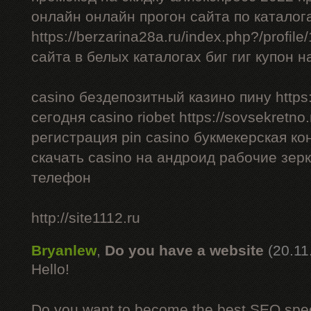
онлайн онлайн прогон сайта по каталог
https://berzarina28a.ru/index.php?/profil
сайта в белых каталогах биг гиг купон н
casino бездепозитный казино пину https:/
сегодня casino riobet https://sovsekretno.
регистрация pin casino букмекерская ко
скачать casino на андроид рабочие зерк
телефон
http://site1112.ru
Bryanlew
,
Do you have a website
(20.11
Hello!
Do you want to become the best SEO specia