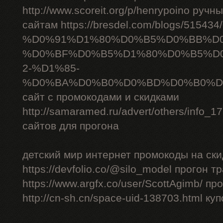
http://www.scoreit.org/p/henrypoino руч
сайтам https://bresdel.com/blogs/51543
%D0%91%D1%80%D0%B5%D0%BB%D
%D0%BF%D0%B5%D1%80%D0%B5%D
2-%D1%85-
%D0%BA%D0%B0%D0%BD%D0%B0%D
сайт с промокодами и скидками
http://samaramed.ru/advert/others/info_
сайтов для прогона
детский мир интернет промокоды на ски
https://devfolio.co/@silo_model прогон 
https://www.argfx.co/user/ScottAgimb/ п
http://cn-sh.cn/space-uid-138703.html ку