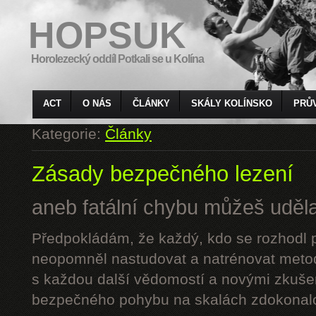
HOPSUK
Horolezecký oddíl Potkali se u Kolína
ACT
O NÁS
ČLÁNKY
SKÁLY KOLÍNSKO
PRŮ
Kategorie:
Články
Zásady bezpečného lezení
aneb fatální chybu můžeš udělat
Předpokládám, že každý, kdo se rozhodl p
neopomněl nastudovat a natrénovat metod
s každou další vědomostí a novými zkuše
bezpečného pohybu na skalách zdokonalo