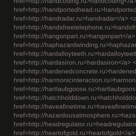
href=http://handcoding.ru>handcoding</a
href=http://handportedhead.ru>handporte
href=http://handradar.ru>handradar</a> <
href=http://handsfreetelephone.ru>handsf
href=http://hangonpart.ru>hangonpart</a>
href=http://haphazardwinding.ru>haphaza
href=http://hardalloyteeth.ru>hardalloytee
href=http://hardasiron.ru>hardasiron</a> 
href=http://hardenedconcrete.ru>hardene
href=http://harmonicinteraction.ru>harmon
href=http://hartlaubgoose.ru>hartlaubgoo
href=http://hatchholddown.ru>hatchholdd
href=http://haveafinetime.ru>haveafineti
href=http://hazardousatmosphere.ru>haz
href=http://headregulator.ru>headregulato
href=http://heartofgold.ru>heartofgold</a>