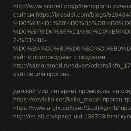
http://www.scoreit.org/p/henrypoino руч
сайтам https://bresdel.com/blogs/51543
%D0%91%D1%80%D0%B5%D0%BB%D
%D0%BF%D0%B5%D1%80%D0%B5%D
2-%D1%85-
%D0%BA%D0%B0%D0%BD%D0%B0%D
сайт с промокодами и скидками
http://samaramed.ru/advert/others/info_
сайтов для прогона
детский мир интернет промокоды на ски
https://devfolio.co/@silo_model прогон 
https://www.argfx.co/user/ScottAgimb/ п
http://cn-sh.cn/space-uid-138703.html ку