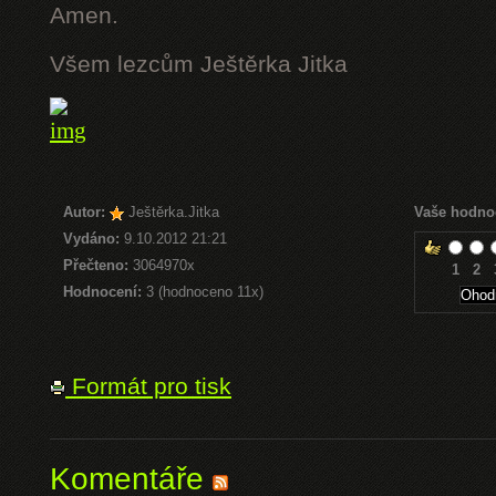
Amen.
Všem lezcům Ještěrka Jitka
Autor:
Ještěrka.Jitka
Vaše hodno
Vydáno:
9.10.2012 21:21
Přečteno:
3064970x
1
2
Hodnocení:
3 (hodnoceno 11x)
Formát pro tisk
Komentáře