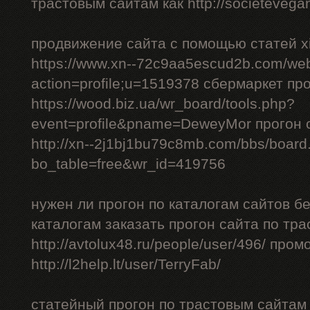
трастовым сайтам как http://societevegan
продвижение сайта с помощью статей xi
https://www.xn--72c9aa5escud2b.com/we
action=profile;u=1519378 сбермаркет пр
https://wood.biz.ua/wr_board/tools.php?
event=profile&pname=DeweyMor прогон
http://xn--2j1bj1bu79c8mb.com/bbs/board
bo_table=free&wr_id=419756
нужен ли прогон по каталогам сайтов б
каталогам заказать прогон сайта по тр
http://avtolux48.ru/people/user/496/ про
http://l2help.lt/user/TerryFab/
статейный прогон по трастовым сайтам