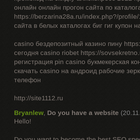
онлайн онлайн прогон сайта по каталог
https://berzarina28a.ru/index.php?/profil
сайта в белых каталогах биг гиг купон н
casino бездепозитный казино пину https:/
сегодня casino riobet https://sovsekretno.
регистрация pin casino букмекерская ко
скачать casino на андроид рабочие зерк
телефон
http://site1112.ru
Bryanlew
,
Do you have a website
(20.11
Hello!
Do you want to become the best SEO specia