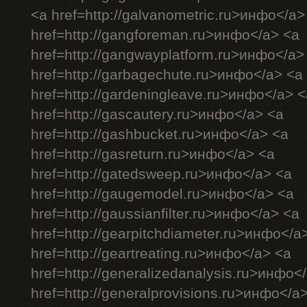
<a href=http://galvanometric.ru>инфо</a>
href=http://gangforeman.ru>инфо</a> <a
href=http://gangwayplatform.ru>инфо</a>
href=http://garbagechute.ru>инфо</a> <a
href=http://gardeningleave.ru>инфо</a> <
href=http://gascautery.ru>инфо</a> <a
href=http://gashbucket.ru>инфо</a> <a
href=http://gasreturn.ru>инфо</a> <a
href=http://gatedsweep.ru>инфо</a> <a
href=http://gaugemodel.ru>инфо</a> <a
href=http://gaussianfilter.ru>инфо</a> <a
href=http://gearpitchdiameter.ru>инфо</a
href=http://geartreating.ru>инфо</a> <a
href=http://generalizedanalysis.ru>инфо<
href=http://generalprovisions.ru>инфо</a