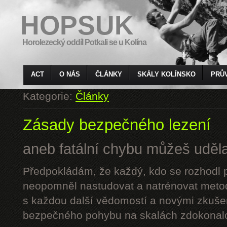
HOPSUK
Horolezecký oddíl Potkali se u Kolína
ACT
O NÁS
ČLÁNKY
SKÁLY KOLÍNSKO
PRŮ
Kategorie:
Články
Zásady bezpečného lezení
aneb fatální chybu můžeš udělat
Předpokládám, že každý, kdo se rozhodl p
neopomněl nastudovat a natrénovat metod
s každou další vědomostí a novými zkuše
bezpečného pohybu na skalách zdokonalo