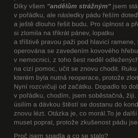
Díky všem
"andělům strážným"
jsem stál
v pořádku, ale následky pádu řeším doteď
a ještě dlouho řešit budu. Pro úplnost a 
si zlomila na třikrát pánev, lopatku
a tříštivě pravou paži pod hlavicí ramene,
operována se zavedením kovového hřebu.
v nemocnici, z toho šest neděl odleženýc
na cizí pomoc, učit se znovu chodit. Ruku
kterém byla nutná reoperace, protože zlom
Nyní rozcvičuji od začátku. Dopadlo to do
v pořádku, chodím, jsem soběstačná, žiji.
úsilím a dávkou štěstí se dostanu do kond
znovu lézt. Otázka je, co morál.To je dalš
muset poprat, protože zkušenost pádu jsem
Proč jsem spadla a co se stalo?