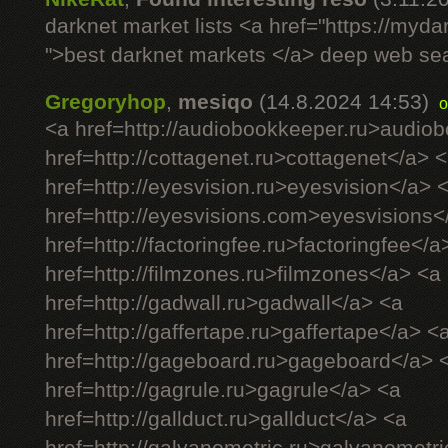
darknet market lists <a href="https://myd
">best darknet markets </a> deep web se
Gregoryhop
,
mesiqo
(14.8.2024 14:53)
o
<a href=http://audiobookkeeper.ru>audio
href=http://cottagenet.ru>cottagenet</a> 
href=http://eyesvision.ru>eyesvision</a> 
href=http://eyesvisions.com>eyesvisions<
href=http://factoringfee.ru>factoringfee</a
href=http://filmzones.ru>filmzones</a> <a
href=http://gadwall.ru>gadwall</a> <a
href=http://gaffertape.ru>gaffertape</a> <
href=http://gageboard.ru>gageboard</a> 
href=http://gagrule.ru>gagrule</a> <a
href=http://gallduct.ru>gallduct</a> <a