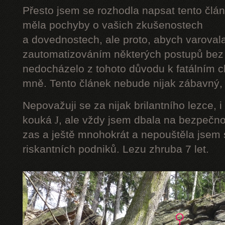
Přesto jsem se rozhodla napsat tento člán
měla pochyby o vašich zkušenostech
a dovednostech, ale proto, abych varoval
zautomatizováním některých postupů bez 
nedocházelo z tohoto důvodu k fatálním ch
mně. Tento článek nebude nijak zábavný, a
Nepovažuji se za nijak brilantního lezce, i
kouká
J
, ale vždy jsem dbala na bezpečnos
zas a ještě mnohokrát a nepouštěla jsem s
riskantních podniků. Lezu zhruba 7 let.