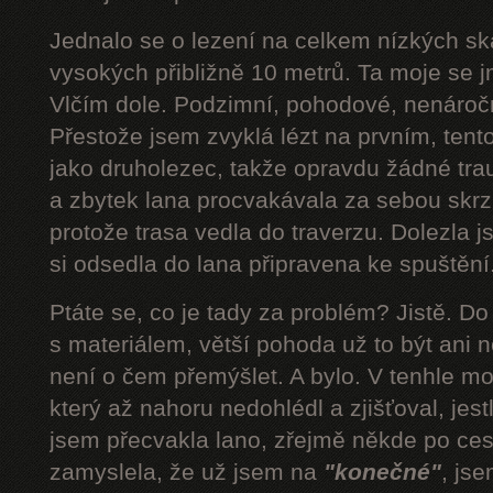
Jednalo se o lezení na celkem nízkých s
vysokých přibližně 10 metrů. Ta moje se 
Vlčím dole. Podzimní, pohodové, nenároč
Přestože jsem zvyklá lézt na prvním, tent
jako druholezec, takže opravdu žádné tra
a zbytek lana procvakávala za sebou skrz 
protože trasa vedla do traverzu. Dolezla 
si odsedla do lana připravena ke spuštění.
Ptáte se, co je tady za problém? Jistě. D
s materiálem, větší pohoda už to být ani n
není o čem přemýšlet. A bylo. V tenhle mom
který až nahoru nedohlédl a zjišťoval, jestli
jsem přecvakla lano, zřejmě někde po cest
zamyslela, že už jsem na
"konečné"
, js