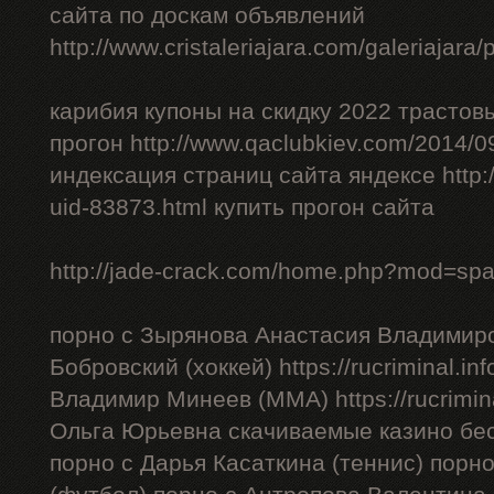
сайта по доскам объявлений
http://www.cristaleriajara.com/galeriajara
карибия купоны на скидку 2022 трастов
прогон http://www.qaclubkiev.com/2014/0
индексация страниц сайта яндексе http
uid-83873.html купить прогон сайта
http://jade-crack.com/home.php?mod=sp
порно с Зырянова Анастасия Владимиро
Бобровский (хоккей) https://rucriminal.in
Владимир Минеев (ММА) https://rucrimina
Ольга Юрьевна скачиваемые казино бес
порно с Дарья Касаткина (теннис) порн