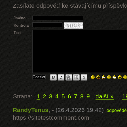
Zasílate odpověď ke stávajícímu příspěvk
Jméno
Kontrola
Text
Strana:
1
2
3
4
5
6
7
8
9
další »
...
1
RandyTenus
,
-
(26.4.2026 19:42)
odpovědě
https://sitetestcomment.com