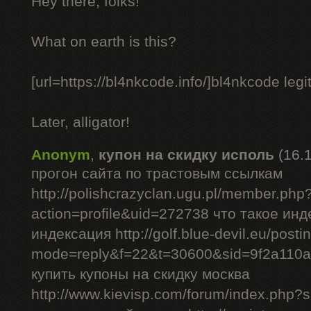
Hey there, folks!
What on earth is this?
[url=https://bl4nkcode.info/]bl4nkcode legit
Later, alligator!
Anonym
,
купон на скидку исполь
(16.
прогон сайта по трастовым ссылкам
http://polishcrazyclan.ugu.pl/member.php
action=profile&uid=272738 что такое ин
индексация http://golf.blue-devil.eu/posti
mode=reply&f=22&t=30600&sid=9f2a110
купить купоны на скидку москва
http://www.kievisp.com/forum/index.php