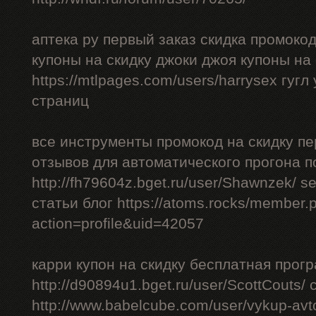
аптека ру первый заказ скидка промоко
купоны на скидку джоки джоя купоны на
https://mtlpages.com/users/harrysex гуг
страниц
все инструменты промокод на скидку пе
отзывов для автоматического прогона п
http://fh79604z.bget.ru/user/Shawnzek/ 
статьи блог https://atoms.rocks/member.
action=profile&uid=42057
карри купон на скидку бесплатная прог
http://d90894u1.bget.ru/user/ScottCouts/
http://www.babelcube.com/user/vykup-av