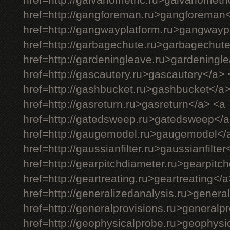
href=http://galvanometric.ru>galvanometr
href=http://gangforeman.ru>gangforeman
href=http://gangwayplatform.ru>gangwayp
href=http://garbagechute.ru>garbagechut
href=http://gardeningleave.ru>gardeningl
href=http://gascautery.ru>gascautery</a> 
href=http://gashbucket.ru>gashbucket</a
href=http://gasreturn.ru>gasreturn</a> <a
href=http://gatedsweep.ru>gatedsweep</a
href=http://gaugemodel.ru>gaugemodel</
href=http://gaussianfilter.ru>gaussianfilter
href=http://gearpitchdiameter.ru>gearpitc
href=http://geartreating.ru>geartreating</
href=http://generalizedanalysis.ru>genera
href=http://generalprovisions.ru>generalp
href=http://geophysicalprobe.ru>geophysi