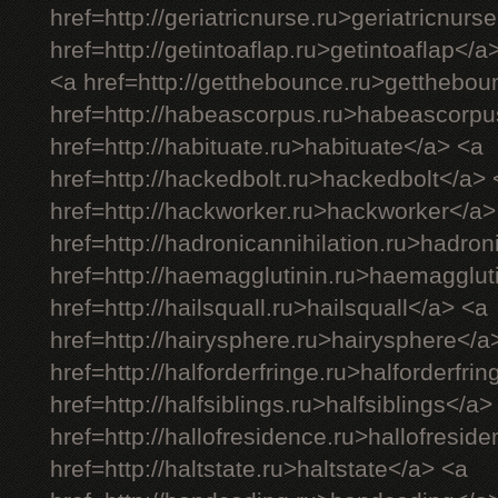
href=http://geriatricnurse.ru>geriatricnurs
href=http://getintoaflap.ru>getintoaflap</a
<a href=http://getthebounce.ru>getthebo
href=http://habeascorpus.ru>habeascorpu
href=http://habituate.ru>habituate</a> <a
href=http://hackedbolt.ru>hackedbolt</a> 
href=http://hackworker.ru>hackworker</a>
href=http://hadronicannihilation.ru>hadron
href=http://haemagglutinin.ru>haemagglut
href=http://hailsquall.ru>hailsquall</a> <a
href=http://hairysphere.ru>hairysphere</a
href=http://halforderfringe.ru>halforderfri
href=http://halfsiblings.ru>halfsiblings</a>
href=http://hallofresidence.ru>hallofresid
href=http://haltstate.ru>haltstate</a> <a