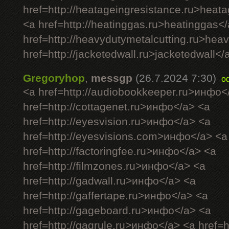
href=http://heatageingresistance.ru>heat
<a href=http://heatinggas.ru>heatinggas<
href=http://heavydutymetalcutting.ru>hea
href=http://jacketedwall.ru>jacketedwall</a
Gregoryhop
,
messgp
(26.7.2024 7:30)
o
<a href=http://audiobookkeeper.ru>инфо<
href=http://cottagenet.ru>инфо</a> <a
href=http://eyesvision.ru>инфо</a> <a
href=http://eyesvisions.com>инфо</a> <a
href=http://factoringfee.ru>инфо</a> <a
href=http://filmzones.ru>инфо</a> <a
href=http://gadwall.ru>инфо</a> <a
href=http://gaffertape.ru>инфо</a> <a
href=http://gageboard.ru>инфо</a> <a
href=http://gagrule.ru>инфо</a> <a href=h