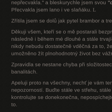
nepřecvakla." a bleskurychle jsem svou
"
Přecvakla jsem lano i ve slaňáku.
L
Zřítila jsem se dolů jak pytel brambor a tr
Děkuji všem, kteří se o mě postarali bezp
následně i během mé dlouhé a stále trvaj
nikdy nebudu dostatečně vděčná za to, že
umožněno žít plnohodnotný život bez váž
Zpravidla se nestane chyba při složitostec
banalitách.
Apeluji proto na všechny, nechť je vám t
nepozorností. Buďte stále ve střehu, stále 
kontrolujte se donekonečna, nepospíchejte
to.