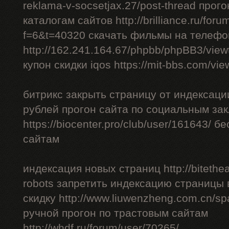
reklama-v-socsetjax.27/post-thread прог
каталогам сайтов http://brilliance.ru/foru
f=6&t=40320 скачать фильмы на телефо
http://162.241.164.67/phpbb/phpBB3/vie
купон скидки iqos https://mit-bbs.com/vi
битрикс закрыть страницу от индексации
рублей прогон сайта по социальным за
https://biocenter.pro/club/user/161643/ 
сайтам
индексация новых страниц http://bitethea
robots запретить индексацию страницы 
скидку http://www.liuwenzheng.com.cn/sp
ручной прогон по трастовым сайтам
http://whdf.ru/forum/user/70265/