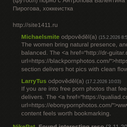
(футбол) порно с Антропова Валентина
Пирогова, хоккеистка
http://site1411.ru
Michaelsmite
odpověděl(a)
(15.2.2026 8:
The women bring natural presence, and
balanced. The <a href="http://dr-guitar
url=https://blackpornphotos.com/">htt
section delivers hot pics with clean flow
LarryTus
odpověděl(a)
(17.2.2026 10:03)
If you are into free porn photos that fee
delivers. The <a href="https://qualiad.
url=https://ebonypornphotos.com/">w
content feels worth bookmarking.
NikeRat
,
Found interesting reso
(3.11.2