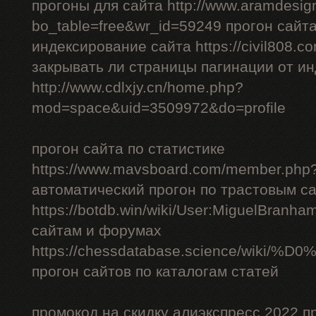
прогоны для сайта http://www.aramdesign
bo_table=free&wr_id=59249 прогон сайт
индексирование сайта https://civil808.c
закрывать ли страницы пагинации от и
http://www.cdlxjy.cn/home.php?
mod=space&uid=3509972&do=profile
прогон сайта по статистике
https://www.mavsboard.com/member.php?
автоматический прогон по трастовым с
https://botdb.win/wiki/User:MiguelBranh
сайтам и форумах
https://chessdatabase.scienc
прогон сайтов по каталогам статей
промокод на скидку алиэкспресс 2022 п