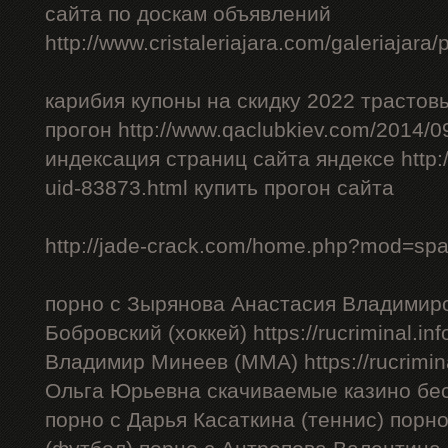
сайта по доскам объявлений
http://www.cristaleriajara.com/galeriajara
карибия купоны на скидку 2022 трастов
прогон http://www.qaclubkiev.com/2014/0
индексация страниц сайта яндексе http
uid-83873.html купить прогон сайта
http://jade-crack.com/home.php?mod=sp
порно с Зырянова Анастасия Владимиро
Бобровский (хоккей) https://rucriminal.in
Владимир Минеев (ММА) https://rucrimina
Ольга Юрьевна скачиваемые казино бес
порно с Дарья Касаткина (теннис) порн