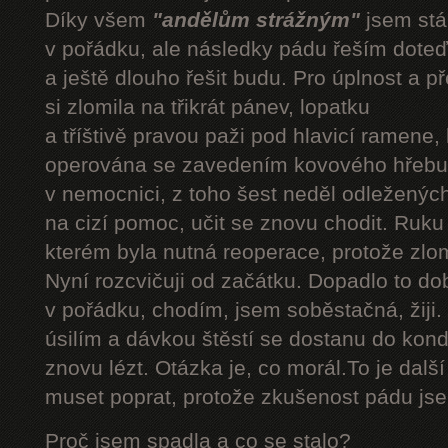
Díky všem
"andělům strážným"
jsem stál
v pořádku, ale následky pádu řeším doteď
a ještě dlouho řešit budu. Pro úplnost a 
si zlomila na třikrát pánev, lopatku
a tříštivě pravou paži pod hlavicí ramene,
operována se zavedením kovového hřebu.
v nemocnici, z toho šest neděl odleženýc
na cizí pomoc, učit se znovu chodit. Ruku
kterém byla nutná reoperace, protože zlom
Nyní rozcvičuji od začátku. Dopadlo to do
v pořádku, chodím, jsem soběstačná, žiji.
úsilím a dávkou štěstí se dostanu do kond
znovu lézt. Otázka je, co morál.To je dalš
muset poprat, protože zkušenost pádu jsem
Proč jsem spadla a co se stalo?