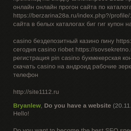
онлайн онлайн прогон сайта по каталог
https://berzarina28a.ru/index.php?/profil
сайта в белых каталогах биг гиг купон н
casino бездепозитный казино пину https:/
сегодня casino riobet https://sovsekretno.
регистрация pin casino букмекерская ко
скачать casino на андроид рабочие зерк
телефон
http://site1112.ru
Bryanlew
,
Do you have a website
(20.11
Hello!
Do you want to become the best SEO specia