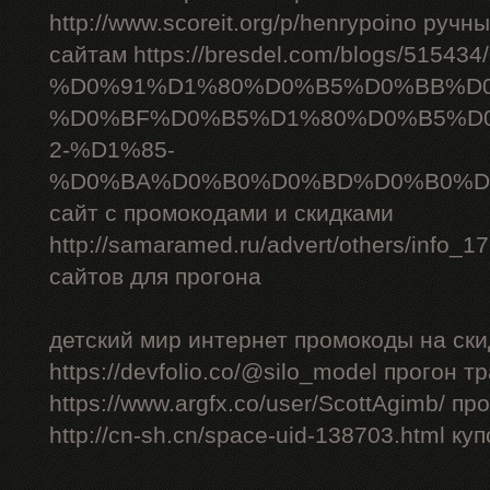
http://www.scoreit.org/p/henrypoino руч
сайтам https://bresdel.com/blogs/51543
%D0%91%D1%80%D0%B5%D0%BB%D
%D0%BF%D0%B5%D1%80%D0%B5%D
2-%D1%85-
%D0%BA%D0%B0%D0%BD%D0%B0%D
сайт с промокодами и скидками
http://samaramed.ru/advert/others/info_
сайтов для прогона
детский мир интернет промокоды на ски
https://devfolio.co/@silo_model прогон 
https://www.argfx.co/user/ScottAgimb/ п
http://cn-sh.cn/space-uid-138703.html ку