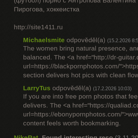
(футбол) порно с Антропова Валентина
Пирогова, хоккеистка
http://site1411.ru
Michaelsmite
odpověděl(a)
(15.2.2026 8:
The women bring natural presence, and
balanced. The <a href="http://dr-guitar
url=https://blackpornphotos.com/">htt
section delivers hot pics with clean flow
LarryTus
odpověděl(a)
(17.2.2026 10:03)
If you are into free porn photos that fee
delivers. The <a href="https://qualiad.
url=https://ebonypornphotos.com/">w
content feels worth bookmarking.
NikeRat
,
Found interesting reso
(3.11.2