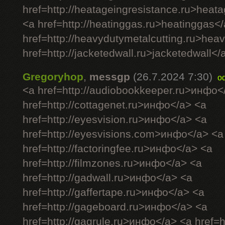
href=http://heatageingresistance.ru>heat
<a href=http://heatinggas.ru>heatinggas<
href=http://heavydutymetalcutting.ru>hea
href=http://jacketedwall.ru>jacketedwall</a
Gregoryhop
,
messgp
(26.7.2024 7:30)
o
<a href=http://audiobookkeeper.ru>инфо<
href=http://cottagenet.ru>инфо</a> <a
href=http://eyesvision.ru>инфо</a> <a
href=http://eyesvisions.com>инфо</a> <a
href=http://factoringfee.ru>инфо</a> <a
href=http://filmzones.ru>инфо</a> <a
href=http://gadwall.ru>инфо</a> <a
href=http://gaffertape.ru>инфо</a> <a
href=http://gageboard.ru>инфо</a> <a
href=http://gagrule.ru>инфо</a> <a href=h