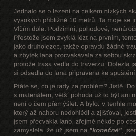
Jednalo se o lezení na celkem nízkých s
vysokých přibližně 10 metrů. Ta moje se 
Vlčím dole. Podzimní, pohodové, nenároč
Přestože jsem zvyklá lézt na prvním, tent
jako druholezec, takže opravdu žádné tra
a zbytek lana procvakávala za sebou skrz 
protože trasa vedla do traverzu. Dolezla 
si odsedla do lana připravena ke spuštění.
Ptáte se, co je tady za problém? Jistě. D
s materiálem, větší pohoda už to být ani n
není o čem přemýšlet. A bylo. V tenhle mom
který až nahoru nedohlédl a zjišťoval, jestli
jsem přecvakla lano, zřejmě někde po cest
zamyslela, že už jsem na
"konečné"
, js