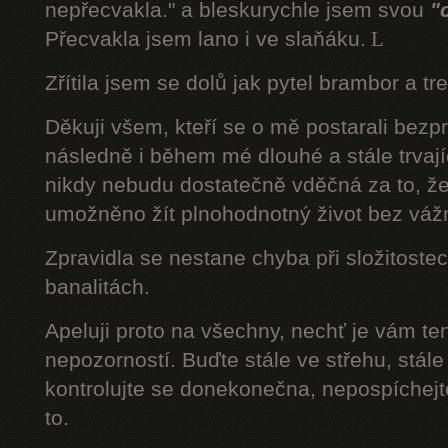
nepřecvakla." a bleskurychle jsem svou
"
Přecvakla jsem lano i ve slaňáku.
L
Zřítila jsem se dolů jak pytel brambor a tr
Děkuji všem, kteří se o mě postarali bezp
následně i během mé dlouhé a stále trvaj
nikdy nebudu dostatečně vděčná za to, že
umožněno žít plnohodnotný život bez váž
Zpravidla se nestane chyba při složitostec
banalitách.
Apeluji proto na všechny, nechť je vám t
nepozorností. Buďte stále ve střehu, stále 
kontrolujte se donekonečna, nepospíchejte
to.