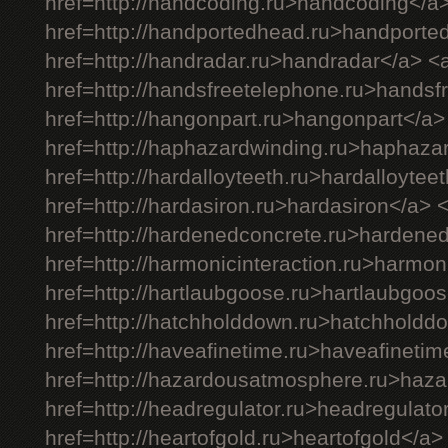
href=http://handcoding.ru>handcoding</a
href=http://handportedhead.ru>handporte
href=http://handradar.ru>handradar</a> <
href=http://handsfreetelephone.ru>handsf
href=http://hangonpart.ru>hangonpart</a>
href=http://haphazardwinding.ru>haphaza
href=http://hardalloyteeth.ru>hardalloytee
href=http://hardasiron.ru>hardasiron</a> 
href=http://hardenedconcrete.ru>hardene
href=http://harmonicinteraction.ru>harmon
href=http://hartlaubgoose.ru>hartlaubgoo
href=http://hatchholddown.ru>hatchholdd
href=http://haveafinetime.ru>haveafineti
href=http://hazardousatmosphere.ru>haz
href=http://headregulator.ru>headregulato
href=http://heartofgold.ru>heartofgold</a>