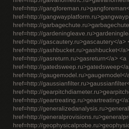
href=http://galvanometric.ru>galvanometr
href=http://gangforeman.ru>gangforeman
href=http://gangwayplatform.ru>gangwayp
href=http://garbagechute.ru>garbagechut
href=http://gardeningleave.ru>gardeningl
href=http://gascautery.ru>gascautery</a> 
href=http://gashbucket.ru>gashbucket</a
href=http://gasreturn.ru>gasreturn</a> <a
href=http://gatedsweep.ru>gatedsweep</a
href=http://gaugemodel.ru>gaugemodel</
href=http://gaussianfilter.ru>gaussianfilter
href=http://gearpitchdiameter.ru>gearpitc
href=http://geartreating.ru>geartreating</
href=http://generalizedanalysis.ru>genera
href=http://generalprovisions.ru>generalp
href=http://geophysicalprobe.ru>geophysi