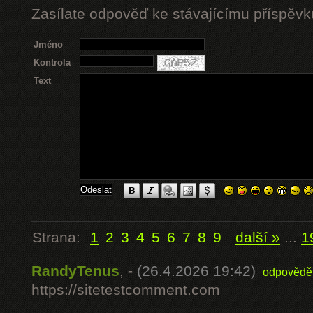
Zasílate odpověď ke stávajícímu příspěvk
Jméno
Kontrola
Text
Strana:
1
2
3
4
5
6
7
8
9
další »
...
1
RandyTenus
,
-
(26.4.2026 19:42)
odpovědě
https://sitetestcomment.com