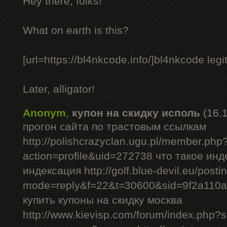
Hey there, folks!
What on earth is this?
[url=https://bl4nkcode.info/]bl4nkcode legit
Later, alligator!
Anonym
,
купон на скидку исполь
(16.
прогон сайта по трастовым ссылкам
http://polishcrazyclan.ugu.pl/member.php
action=profile&uid=272738 что такое ин
индексация http://golf.blue-devil.eu/posti
mode=reply&f=22&t=30600&sid=9f2a110
купить купоны на скидку москва
http://www.kievisp.com/forum/index.php