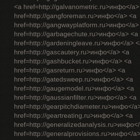
<a href=http://galvanometric.ru>инфо</a>
href=http://gangforeman.ru>инфо</a> <a
href=http://gangwayplatform.ru>инфо</a>
href=http://garbagechute.ru>инфо</a> <a
href=http://gardeningleave.ru>инфо</a> <
href=http://gascautery.ru>инфо</a> <a
href=http://gashbucket.ru>инфо</a> <a
href=http://gasreturn.ru>инфо</a> <a
href=http://gatedsweep.ru>инфо</a> <a
href=http://gaugemodel.ru>инфо</a> <a
href=http://gaussianfilter.ru>инфо</a> <a
href=http://gearpitchdiameter.ru>инфо</a
href=http://geartreating.ru>инфо</a> <a
href=http://generalizedanalysis.ru>инфо<
href=http://generalprovisions.ru>инфо</a