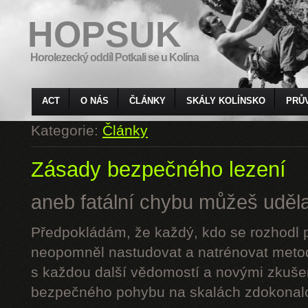
HOPSUK
Horolezecký oddíl Potkali se u Kolína
ACT
O NÁS
ČLÁNKY
SKÁLY KOLÍNSKO
PRŮ
Kategorie:
Články
Zásady bezpečného lezení
aneb fatální chybu můžeš udělat
Předpokládám, že každý, kdo se rozhodl p
neopomněl nastudovat a natrénovat metod
s každou další vědomostí a novými zkuše
bezpečného pohybu na skalách zdokonalo