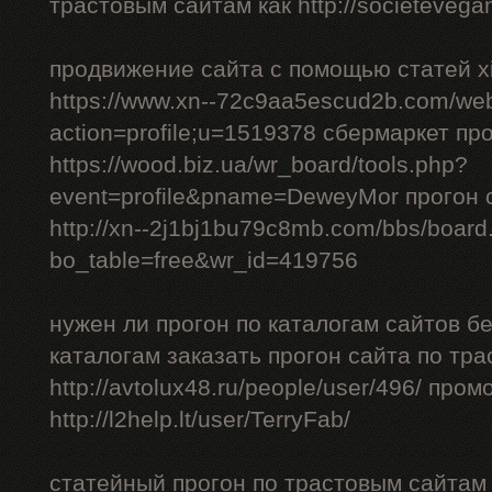
трастовым сайтам как http://societevegan
продвижение сайта с помощью статей xi
https://www.xn--72c9aa5escud2b.com/we
action=profile;u=1519378 сбермаркет пр
https://wood.biz.ua/wr_board/tools.php?
event=profile&pname=DeweyMor прогон
http://xn--2j1bj1bu79c8mb.com/bbs/board
bo_table=free&wr_id=419756
нужен ли прогон по каталогам сайтов б
каталогам заказать прогон сайта по тр
http://avtolux48.ru/people/user/496/ про
http://l2help.lt/user/TerryFab/
статейный прогон по трастовым сайтам