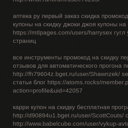
аптека ру первый заказ скидка промоко
купоны на скидку джоки джоя купоны на
https://mtlpages.com/users/harrysex гуг
страниц
все инструменты промокод на скидку пе
отзывов для автоматического прогона п
http://fh79604z.bget.ru/user/Shawnzek/ 
статьи блог https://atoms.rocks/member.
action=profile&uid=42057
карри купон на скидку бесплатная прог
http://d90894u1.bget.ru/user/ScottCouts/
http://www.babelcube.com/user/vykup-av