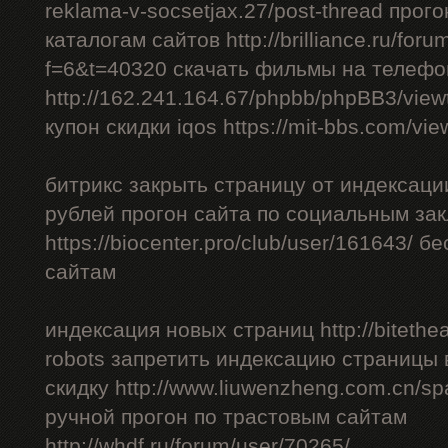
reklama-v-socsetjax.27/post-thread прог
каталогам сайтов http://brilliance.ru/foru
f=6&t=40320 скачать фильмы на телефо
http://162.241.164.67/phpbb/phpBB3/vie
купон скидки iqos https://mit-bbs.com/vi
битрикс закрыть страницу от индексации
рублей прогон сайта по социальным за
https://biocenter.pro/club/user/161643/ 
сайтам
индексация новых страниц http://bitethea
robots запретить индексацию страницы 
скидку http://www.liuwenzheng.com.cn/sp
ручной прогон по трастовым сайтам
http://whdf.ru/forum/user/70265/