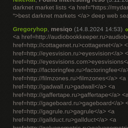
darknet market lists <a href="https://myd
">best darknet markets </a> deep web se
Gregoryhop
,
mesiqo
(14.8.2024 14:53)
o
<a href=http://audiobookkeeper.ru>audio
href=http://cottagenet.ru>cottagenet</a> 
href=http://eyesvision.ru>eyesvision</a> 
href=http://eyesvisions.com>eyesvisions<
href=http://factoringfee.ru>factoringfee</a
href=http://filmzones.ru>filmzones</a> <a
href=http://gadwall.ru>gadwall</a> <a
href=http://gaffertape.ru>gaffertape</a> <
href=http://gageboard.ru>gageboard</a> 
href=http://gagrule.ru>gagrule</a> <a
href=http://gallduct.ru>gallduct</a> <a