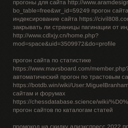
прогоны для сайта http://www.aramdesign
bo_table=free&wr_id=59249 прогон сайт
индексирование сайта https://civil808.c
закрывать ли страницы пагинации от и
http://www.cdlxjy.cn/home.php?
mod=space&uid=3509972&do=profile
прогон сайта по статистике
https://www.mavsboard.com/member.php?
автоматический прогон по трастовым с
https://botdb.win/wiki/User:MiguelBranh
сайтам и форумах
https://chessdatabase.scienc
прогон сайтов по каталогам статей
промокод на скидку алиэкспресс 2022 п