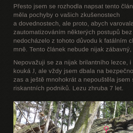
Přesto jsem se rozhodla napsat tento člán
měla pochyby o vašich zkušenostech
a dovednostech, ale proto, abych varoval
zautomatizováním některých postupů bez 
nedocházelo z tohoto důvodu k fatálním ch
mně. Tento článek nebude nijak zábavný, a
Nepovažuji se za nijak brilantního lezce, i
kouká
J
, ale vždy jsem dbala na bezpečnos
zas a ještě mnohokrát a nepouštěla jsem s
riskantních podniků. Lezu zhruba 7 let.