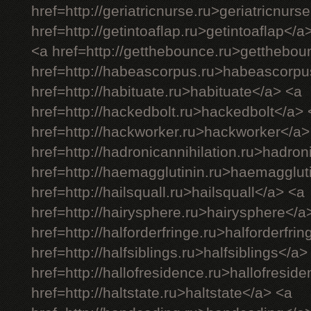
href=http://geriatricnurse.ru>geriatricnurs
href=http://getintoaflap.ru>getintoaflap</a
<a href=http://getthebounce.ru>getthebo
href=http://habeascorpus.ru>habeascorpu
href=http://habituate.ru>habituate</a> <a
href=http://hackedbolt.ru>hackedbolt</a> 
href=http://hackworker.ru>hackworker</a>
href=http://hadronicannihilation.ru>hadron
href=http://haemagglutinin.ru>haemagglut
href=http://hailsquall.ru>hailsquall</a> <a
href=http://hairysphere.ru>hairysphere</a
href=http://halforderfringe.ru>halforderfri
href=http://halfsiblings.ru>halfsiblings</a>
href=http://hallofresidence.ru>hallofresid
href=http://haltstate.ru>haltstate</a> <a