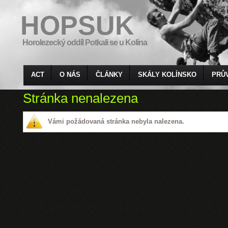
HOPSUK
Horolezecký oddíl Potkali se u Kolína
ACT
O NÁS
ČLÁNKY
SKÁLY KOLÍNSKO
PRŮ
Stránka nenalezena
Vámi požádovaná stránka nebyla nalezena.