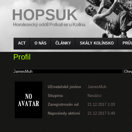
HOPSUK
Horolezecký oddíl Potkali se u Kolína
ACT
O NÁS
ČLÁNKY
SKÁLY KOLÍNSKO
PRŮ
Profil
Uživatelské jméno
JamesMuh
Skupina
Nováčci
Zaregistrován od
21.12.2017 1:03
Naposledy aktivní
21.12.2017 5:49