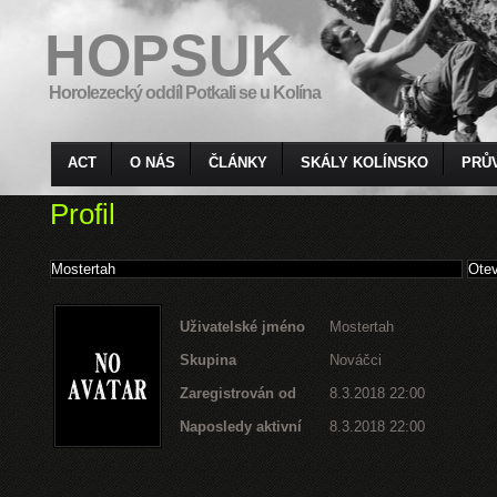
HOPSUK
Horolezecký oddíl Potkali se u Kolína
ACT
O NÁS
ČLÁNKY
SKÁLY KOLÍNSKO
PRŮ
Profil
Uživatelské jméno
Mostertah
Skupina
Nováčci
Zaregistrován od
8.3.2018 22:00
Naposledy aktivní
8.3.2018 22:00