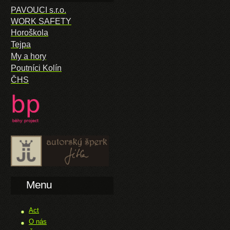
PAVOUCI s.r.o.
WORK SAFETY
Horoškola
Tejpa
My a hory
Poutníci Kolín
ČHS
Menu
Act
O nás