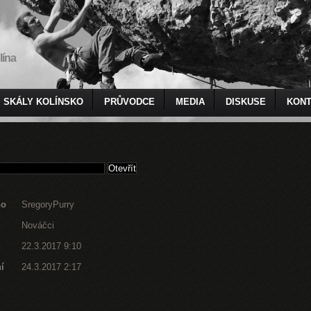
lína
SKÁLY KOLÍNSKO
PRŮVODCE
MEDIA
DISKUSE
KONT
no
SregoryPurry
Nováčci
d
22.3.2017 9:10
í
24.3.2017 2:17