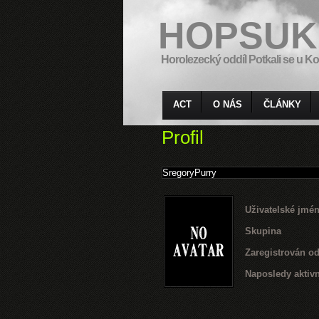
HOPSUK
Horolezecký oddíl Potkali se u Ko
ACT
O NÁS
ČLÁNKY
Profil
Uživatelské jmé
Skupina
Zaregistrován o
Naposledy aktivn