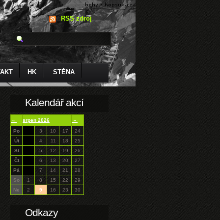
RSS zdroj
AKT
HK
STĚNA
Kalendář akcí
«
srpen 2026
»
Po
3
10
17
24
Út
4
11
18
25
St
5
12
19
26
Čt
6
13
20
27
Pá
7
14
21
28
So
1
8
15
22
29
Ne
2
9
16
23
30
Odkazy