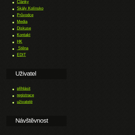
Články
Skály Kolínsko
Průvodce
Media
Diskuse
Kontakt
HK
Stěna
EDIT
Uživatel
přihlásit
registrace
uživatelé
Návštěvnost