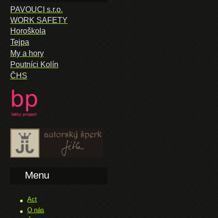
PAVOUCI s.r.o.
WORK SAFETY
Horoškola
Tejpa
My a hory
Poutníci Kolín
ČHS
Menu
Act
O nás