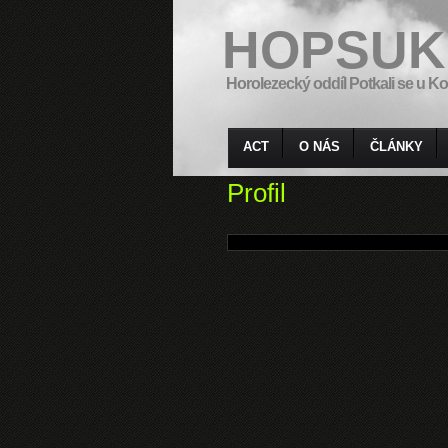
HOPSUK
Horolezecký oddíl Potkali se u Ko
ACT
O NÁS
ČLÁNKY
Profil