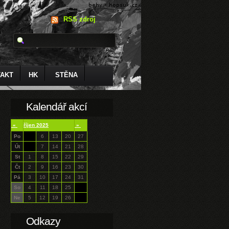
RSS zdroj
AKT
HK
STĚNA
Kalendář akcí
«
říjen 2025
»
Po
6
13
20
27
Út
7
14
21
28
St
1
8
15
22
29
Čt
2
9
16
23
30
Pá
3
10
17
24
31
So
4
11
18
25
Ne
5
12
19
26
Odkazy