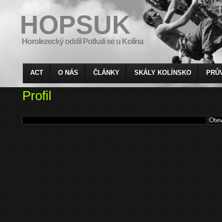
HOPSUK
Horolezecký oddíl Potkali se u Kolína
ACT
O NÁS
ČLÁNKY
SKÁLY KOLÍNSKO
PRŮ
Profil